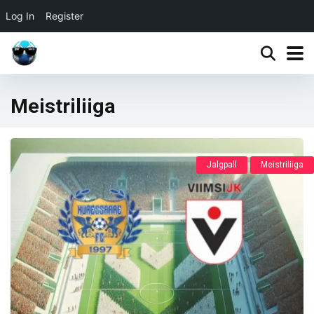
Log In
Register
Meistriliiga
Jalgpall
Meistriliiga