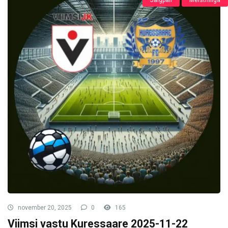
Jalgpall
Meistriliiga
november 20, 2025
0
165
Viimsi vastu Kuressaare 2025-11-22