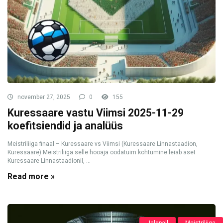
november 27, 2025
0
155
Kuressaare vastu Viimsi 2025-11-29
koefitsiendid ja analüüs
Meistriliiga finaal – Kuressaare vs Viimsi (Kuressaare Linnastaadion,
Kuressaare) Meistriliiga selle hooaja oodatuim kohtumine leiab aset
Kuressaare Linnastaadionil, ...
Read more »