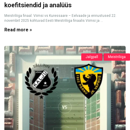
koefitsiendid ja analüüs
Meistriliiga finaal: Viimsi vs Kuressaare – Eelvaade ja ennustused 22.
novembril 2025 kohtuvad Eesti Meistriliiga finaalis Viimsi ja ...
Read more »
Jalgpall
Meistriliiga