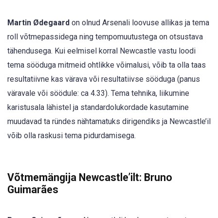
Martin Ødegaard
on olnud Arsenali loovuse allikas ja tema
roll võtmepassidega ning tempomuutustega on otsustava
tähendusega. Kui eelmisel korral Newcastle vastu loodi
tema sööduga mitmeid ohtlikke võimalusi, võib ta olla taas
resultatiivne kas värava või resultatiivse sööduga (panus
väravale või söödule: ca 4.33). Tema tehnika, liikumine
karistusala lähistel ja standardolukordade kasutamine
muudavad ta ründes nähtamatuks dirigendiks ja Newcastle’il
võib olla raskusi tema pidurdamisega.
Võtmemängija Newcastle’ilt: Bruno
Guimarães