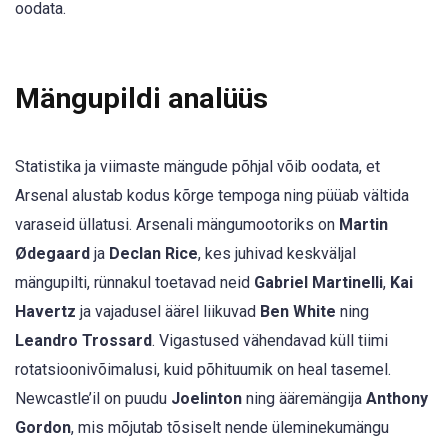
oodata.
Mängupildi analüüs
Statistika ja viimaste mängude põhjal võib oodata, et
Arsenal alustab kodus kõrge tempoga ning püüab vältida
varaseid üllatusi. Arsenali mängumootoriks on
Martin
Ødegaard
ja
Declan Rice
, kes juhivad keskväljal
mängupilti, rünnakul toetavad neid
Gabriel Martinelli
,
Kai
Havertz
ja vajadusel äärel liikuvad
Ben White
ning
Leandro Trossard
. Vigastused vähendavad küll tiimi
rotatsioonivõimalusi, kuid põhituumik on heal tasemel.
Newcastle’il on puudu
Joelinton
ning ääremängija
Anthony
Gordon
, mis mõjutab tõsiselt nende üleminekumängu