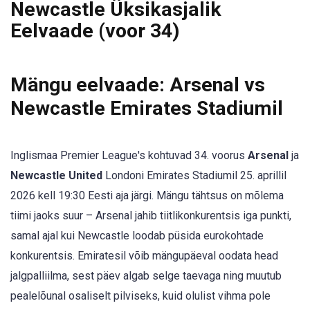
Newcastle Üksikasjalik
Eelvaade (voor 34)
Mängu eelvaade: Arsenal vs
Newcastle Emirates Stadiumil
Inglismaa Premier League's kohtuvad 34. voorus
Arsenal
ja
Newcastle United
Londoni Emirates Stadiumil 25. aprillil
2026 kell 19:30 Eesti aja järgi. Mängu tähtsus on mõlema
tiimi jaoks suur – Arsenal jahib tiitlikonkurentsis iga punkti,
samal ajal kui Newcastle loodab püsida eurokohtade
konkurentsis. Emiratesil võib mängupäeval oodata head
jalgpalliilma, sest päev algab selge taevaga ning muutub
pealelõunal osaliselt pilviseks, kuid olulist vihma pole