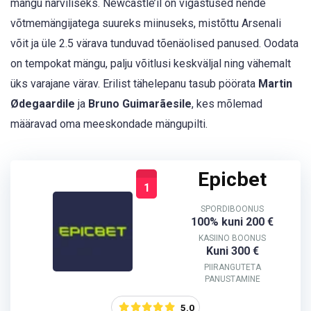
mängu närviliseks. Newcastle’il on vigastused nende
võtmemängijatega suureks miinuseks, mistõttu Arsenali
võit ja üle 2.5 värava tunduvad tõenäolised panused. Oodata
on tempokat mängu, palju võitlusi keskväljal ning vähemalt
üks varajane värav. Erilist tähelepanu tasub pöörata
Martin
Ødegaardile
ja
Bruno Guimarãesile
, kes mõlemad
määravad oma meeskondade mängupilti.
Epicbet
1
SPORDIBOONUS
100% kuni 200 €
KASIINO BOONUS
Kuni 300 €
PIIRANGUTETA
PANUSTAMINE
5.0