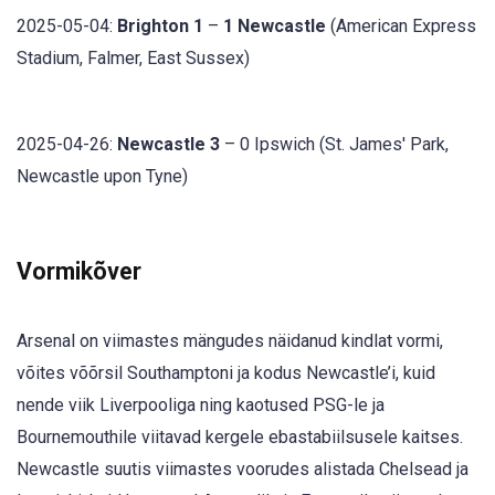
2025-05-04:
Brighton 1
–
1 Newcastle
(American Express
Stadium, Falmer, East Sussex)
2025-04-26:
Newcastle 3
– 0 Ipswich (St. James' Park,
Newcastle upon Tyne)
Vormikõver
Arsenal on viimastes mängudes näidanud kindlat vormi,
võites võõrsil Southamptoni ja kodus Newcastle’i, kuid
nende viik Liverpooliga ning kaotused PSG-le ja
Bournemouthile viitavad kergele ebastabiilsusele kaitses.
Newcastle suutis viimastes voorudes alistada Chelsead ja