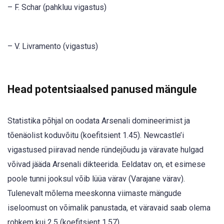
– F. Schar (pahkluu vigastus)
– V. Livramento (vigastus)
Head potentsiaalsed panused mängule
Statistika põhjal on oodata Arsenali domineerimist ja
tõenäolist koduvõitu (koefitsient 1.45). Newcastle’i
vigastused piiravad nende ründejõudu ja väravate hulgad
võivad jääda Arsenali dikteerida. Eeldatav on, et esimese
poole tunni jooksul võib lüüa värav (Varajane värav).
Tulenevalt mõlema meeskonna viimaste mängude
iseloomust on võimalik panustada, et väravaid saab olema
rohkem kui 2.5 (koefitsient 1.57).