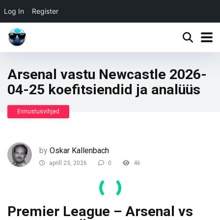
Log In
Register
Arsenal vastu Newcastle 2026-
04-25 koefitsiendid ja analüüs
Ennustusvihjed
by
Oskar Kallenbach
aprill 23, 2026
0
46
Premier League – Arsenal vs