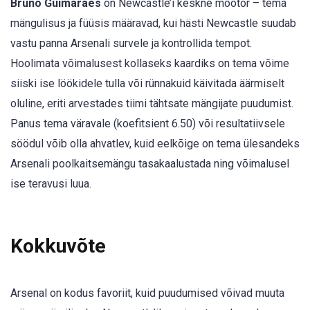
Bruno Guimarães
on Newcastle’i keskne mootor – tema
mängulisus ja füüsis määravad, kui hästi Newcastle suudab
vastu panna Arsenali survele ja kontrollida tempot.
Hoolimata võimalusest kollaseks kaardiks on tema võime
siiski ise löökidele tulla või rünnakuid käivitada äärmiselt
oluline, eriti arvestades tiimi tähtsate mängijate puudumist.
Panus tema väravale (koefitsient 6.50) või resultatiivsele
söödul võib olla ahvatlev, kuid eelkõige on tema ülesandeks
Arsenali poolkaitsemängu tasakaalustada ning võimalusel
ise teravusi luua.
Kokkuvõte
Arsenal on kodus favoriit, kuid puudumised võivad muuta