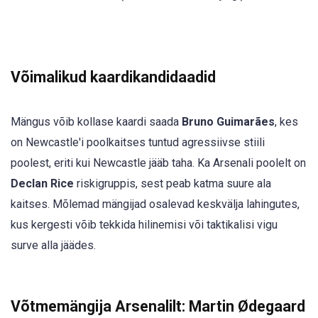
Võimalikud kaardikandidaadid
Mängus võib kollase kaardi saada
Bruno Guimarães
, kes
on Newcastle'i poolkaitses tuntud agressiivse stiili
poolest, eriti kui Newcastle jääb taha. Ka Arsenali poolelt on
Declan Rice
riskigruppis, sest peab katma suure ala
kaitses. Mõlemad mängijad osalevad keskvälja lahingutes,
kus kergesti võib tekkida hilinemisi või taktikalisi vigu
surve alla jäädes.
Võtmemängija Arsenalilt: Martin Ødegaard