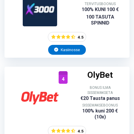
TERVITUSBOONUS
100% KUNI 100 €
100 TASUTA
SPINNID
4.5
Kasiinosse
OlyBet
4
BONUS ILMA
SISSEMAKSETA
€20 Tausta panus
SISSEMAKSEBOONUS
100% kuni 200 €
(10x)
4.5