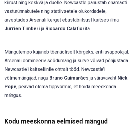
kiirust ning keskvälja duelle. Newcastle panustab enamasti
vasturünnakutele ning statiivsetele olukordadele,
arvestades Arsenali kerget ebastabiilsust kaitses ilma
Jurrien Timberi
ja
Riccardo Calafiori
ta.
Mängutempo kujuneb tõenäoliselt kõrgeks, eriti avapoolajal.
Arsenali domineeriv söödumäng ja surve võivad põhjustada
Newcastle’i kaitseliinile ohtralt tööd. Newcastle’i
võtmemängijad, nagu
Bruno Guimarães
ja väravavaht
Nick
Pope
, peavad olema tippvormis, et hoida meeskonda
mängus.
Kodu meeskonna eelmised mängud