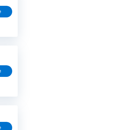
e
e
e