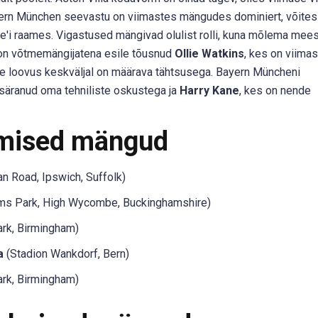
yern München seevastu on viimastes mängudes dominiert, võites 
'i raames. Vigastused mängivad olulist rolli, kuna mõlema mee
s on võtmemängijatena esile tõusnud
Ollie Watkins
, kes on viimas
lle loovus keskväljal on määrava tähtsusega. Bayern Müncheni
 säranud oma tehniliste oskustega ja
Harry Kane
, kes on nende
mised mängud
n Road, Ipswich, Suffolk)
s Park, High Wycombe, Buckinghamshire)
ark, Birmingham)
a
(Stadion Wankdorf, Bern)
ark, Birmingham)