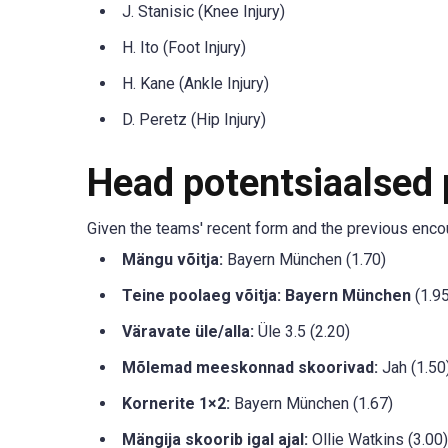
J. Stanisic (Knee Injury)
H. Ito (Foot Injury)
H. Kane (Ankle Injury)
D. Peretz (Hip Injury)
Head potentsiaalsed
Given the teams' recent form and the previous encou
Mängu võitja:
Bayern München (1.70)
Teine poolaeg võitja: Bayern München
(1.95
Väravate üle/alla:
Üle 3.5 (2.20)
Mõlemad meeskonnad skoorivad:
Jah (1.50
Kornerite 1×2:
Bayern München (1.67)
Mängija skoorib igal ajal:
Ollie Watkins (3.00)