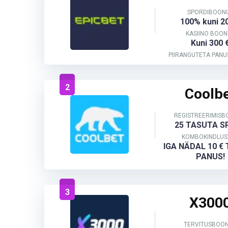
SPORDIBOON
100% kuni 2
KASIINO BOON
Kuni 300 
PIIRANGUTETA PANU
2
Coolb
REGISTREERIMIS
25 TASUTA S
KOMBOKINDLUS
IGA NÄDAL 10 €
PANUS!
3
X300
TERVITUSBOO