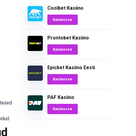
Coolbet Kasiino
Kasiinosse
Prontobet Kasiino
Kasiinosse
Epicbet Kasiino Eesti
Kasiinosse
PAF Kasiino
stased
Kasiinosse
idud.
ud