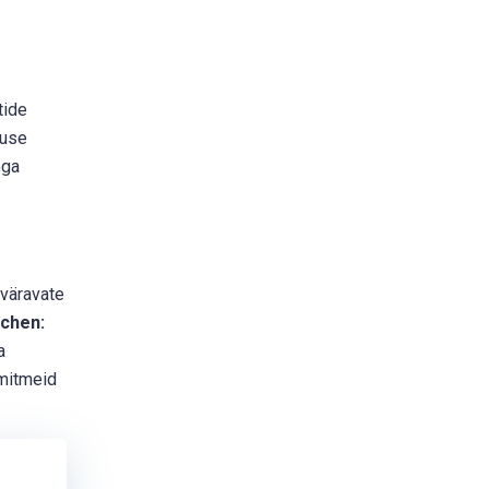
tide
tuse
ega
väravate
chen:
a
 mitmeid