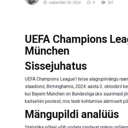
september 30, 2024
0
261
UEFA Champions Leag
München
Sissejuhatus
UEFA Champions League'i teise alagrupimängu raame
staadionil, Birminghamis, 2024. aasta 2. oktoobril 
kui Bayern München on Bundesliga üks suurimaid j
kaitseliini poolest, mis teeb kohtumise äärmiselt p
Mängupildi analüüs
Statistika põhjal võib oodata ründavat mängu mõlema