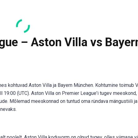
ue – Aston Villa vs Bayer
s kohtuvad Aston Villa ja Bayern München. Kohtumine toimub Vi
kell 19:00 (UTC). Aston Villa on Premier League'i tugev meeskond
õude. Mõlemad meeskonnad on tuntud oma ründava mängustiili ja
õnevaks.
lt poolelt. Aston Villa koduvorm on olnud tugev, olles viimase vi