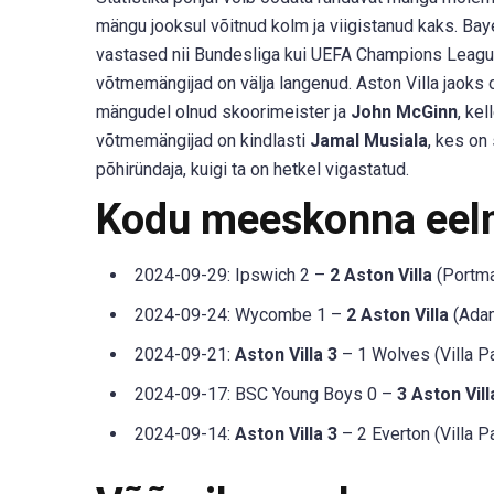
mängu jooksul võitnud kolm ja viigistanud kaks. Ba
vastased nii Bundesliga kui UEFA Champions League
võtmemängijad on välja langenud. Aston Villa jaok
mängudel olnud skoorimeister ja
John McGinn
, ke
võtmemängijad on kindlasti
Jamal Musiala
, kes on
põhiründaja, kuigi ta on hetkel vigastatud.
Kodu meeskonna eel
2024-09-29: Ipswich 2 –
2 Aston Villa
(Portma
2024-09-24: Wycombe 1 –
2 Aston Villa
(Adam
2024-09-21:
Aston Villa 3
– 1 Wolves (Villa P
2024-09-17: BSC Young Boys 0 –
3 Aston Vill
2024-09-14:
Aston Villa 3
– 2 Everton (Villa P