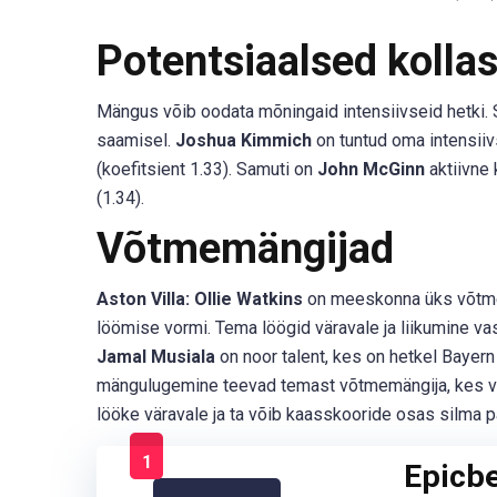
Potentsiaalsed kolla
Mängus võib oodata mõningaid intensiivseid hetki. S
saamisel.
Joshua Kimmich
on tuntud oma intensiivs
(koefitsient 1.33). Samuti on
John McGinn
aktiivne 
(1.34).
Võtmemängijad
Aston Villa:
Ollie Watkins
on meeskonna üks võtmem
löömise vormi. Tema löögid väravale ja liikumine va
Jamal Musiala
on noor talent, kes on hetkel Bayern
mängulugemine teevad temast võtmemängija, kes võib 
lööke väravale ja ta võib kaasskooride osas silma p
1
Epicb