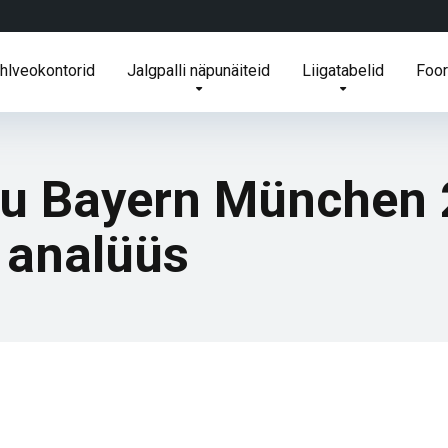
ihlveokontorid
Jalgpalli näpunäiteid
Liigatabelid
Foo
stu Bayern München
a analüüs