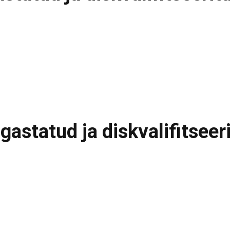
astatud ja diskvalifitseer