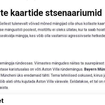
ste kaartide stsenaariumid
ellest tulenevalt võivad mõned mängijad olla ohus kollaste kaar
e mängustiili poolest, mistõttu ei oleks üllatav, kui ta saab hoia
keskvälja mängija, kes võib olla vastamisi agressiivsete hetked
ängija ründeosas. Viimastes mängudes näitas ta suurepärast 
stase karistusalas on võti Aston Villa ründemängus.
Bayern Mün
 Müncheni üks eredamaid tähti. Tema tehnilised oskused, kiirus j
alati ohtu kujutada Aston Villa väravale. Eeldatakse, et tal on
aista.
et