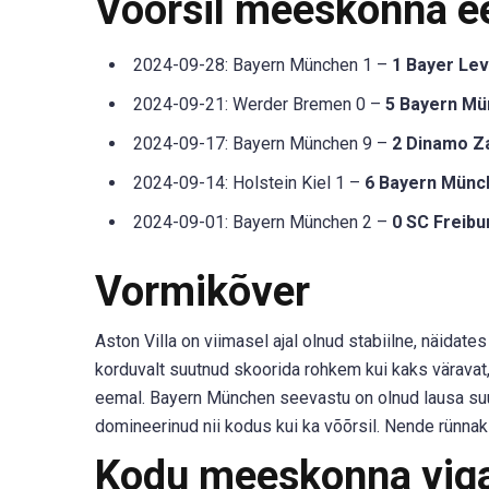
Võõrsil meeskonna 
2024-09-28: Bayern München 1 –
1 Bayer Le
2024-09-21: Werder Bremen 0 –
5 Bayern M
2024-09-17: Bayern München 9 –
2 Dinamo Z
2024-09-14: Holstein Kiel 1 –
6 Bayern Münc
2024-09-01: Bayern München 2 –
0 SC Freibu
Vormikõver
Aston Villa on viimasel ajal olnud stabiilne, näida
korduvalt suutnud skoorida rohkem kui kaks väravat
eemal. Bayern München seevastu on olnud lausa suu
domineerinud nii kodus kui ka võõrsil. Nende rünnak
Kodu meeskonna vigas