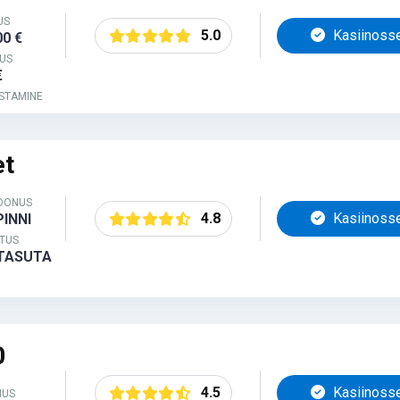
US
5.0
Kasiinoss
00 €
US
€
STAMINE
et
BOONUS
4.8
Kasiinoss
PINNI
TUS
 TASUTA
0
4.5
Kasiinoss
NUS