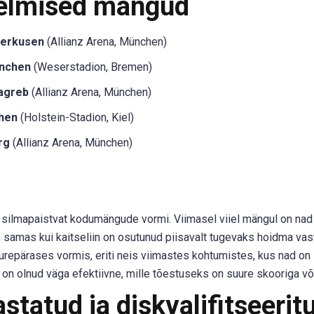
eelmised mängud
verkusen
(Allianz Arena, München)
ünchen
(Weserstadion, Bremen)
agreb
(Allianz Arena, München)
hen
(Holstein-Stadion, Kiel)
rg
(Allianz Arena, München)
tes silmapaistvat kodumängude vormi. Viimasel viiel mängul on nad
, samas kui kaitseliin on osutunud piisavalt tugevaks hoidma va
repärases vormis, eriti neis viimastes kohtumistes, kus nad on
 on olnud väga efektiivne, mille tõestuseks on suure skooriga võ
tatud ja diskvalifitseerit