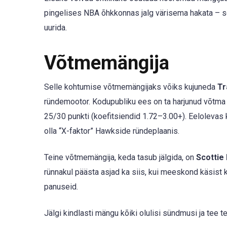
pingelises NBA õhkkonnas jalg värisema hakata – s
uurida.
Võtmemängija
Selle kohtumise võtmemängijaks võiks kujuneda
Tr
ründemootor. Kodupubliku ees on ta harjunud võtma 
25/30 punkti (koefitsiendid 1.72–3.00+). Eelolevas
olla “X-faktor” Hawkside ründeplaanis.
Teine võtmemängija, keda tasub jälgida, on
Scottie
rünnakul päästa asjad ka siis, kui meeskond käsist 
panuseid.
Jälgi kindlasti mängu kõiki olulisi sündmusi ja tee