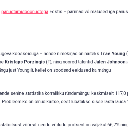
a
panustamisboonustega
Eestis – parimad võimalused iga panus
tugeva koosseisuga – nende nimekirjas on näiteks
Trae Young
(
ane
Kristaps Porzingis
(F), ning noored talentid
Jalen Johnson
j
ängu just Youngilt, kellel on soodsad eeldused ka mängu
nde senine statistika korralikku ründemängu: keskmiselt 117,0 
. Probleemiks on olnud kaitse, sest lubatakse sisse lasta lausa 
stabiilsust võõrsil: nende võitude protsent on väljakul 66,7% nin