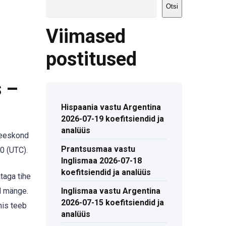
Otsi
Viimased
postitused
s –
Hispaania vastu Argentina
2026-07-19 koefitsiendid ja
analüüs
meeskond
Prantsusmaa vastu
30 (UTC).
Inglismaa 2026-07-18
koefitsiendid ja analüüs
taga tihe
d mänge.
Inglismaa vastu Argentina
2026-07-15 koefitsiendid ja
mis teeb
analüüs