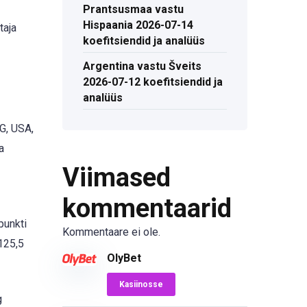
Prantsusmaa vastu
Hispaania 2026-07-14
taja
koefitsiendid ja analüüs
Argentina vastu Šveits
2026-07-12 koefitsiendid ja
analüüs
G, USA,
a
Viimased
kommentaarid
punkti
Kommentaare ei ole.
125,5
OlyBet
Kasiinosse
g