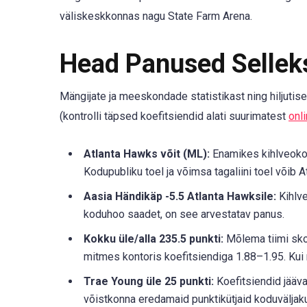
väliskeskkonnas nagu State Farm Arena.
Head Panused Selle
Mängijate ja meeskondade statistikast ning hiljuti
(kontrolli täpsed koefitsiendid alati suurimatest
onl
Atlanta Hawks võit (ML):
Enamikes kihlveokon
Kodupubliku toel ja võimsa tagaliini toel võib A
Aasia Händikäp -5.5 Atlanta Hawksile:
Kihlve
koduhoo saadet, on see arvestatav panus.
Kokku üle/alla 235.5 punkti:
Mõlema tiimi skoo
mitmes kontoris koefitsiendiga 1.88–1.95. Kui 
Trae Young üle 25 punkti:
Koefitsiendid jääva
võistkonna eredamaid punktikütjaid koduväljaku