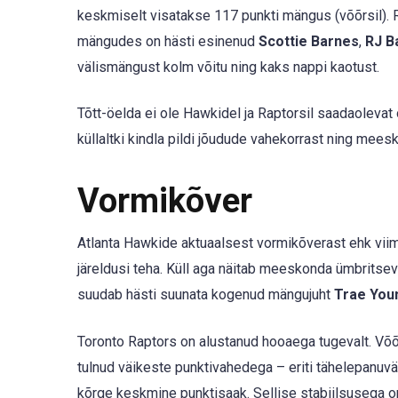
keskmiselt visatakse 117 punkti mängus (võõrsil). 
mängudes on hästi esinenud
Scottie Barnes
,
RJ B
välismängust kolm võitu ning kaks nappi kaotust.
Tõtt-öelda ei ole Hawkidel ja Raptorsil saadaolevat
küllaltki kindla pildi jõudude vahekorrast ning mee
Vormikõver
Atlanta Hawkide aktuaalsest vormikõverast ehk vii
järeldusi teha. Küll aga näitab meeskonda ümbritsev
suudab hästi suunata kogenud mängujuht
Trae You
Toronto Raptors on alustanud hooaega tugevalt. Võõ
tulnud väikeste punktivahedega – eriti tähelepanuvä
kõrge keskmine punktisaak. Sellise stabiilsusega o