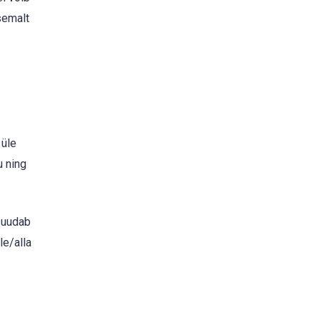
semalt
 üle
u ning
suudab
le/alla