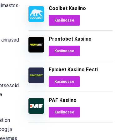
viimastes
Coolbet Kasiino
Kasiinosse
Prontobet Kasiino
d annavad
Kasiinosse
Epicbet Kasiino Eesti
Kasiinosse
 otseseid
a
PAF Kasiino
Kasiinosse
st on
oog ja
ugevamas