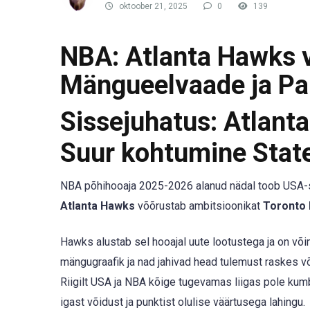
oktoober 21, 2025
0
139
NBA: Atlanta Hawks v
Mängueelvaade ja Pa
Sissejuhatus: Atlant
Suur kohtumine Stat
NBA põhihooaja 2025-2026 alanud nädal toob USA-s
Atlanta Hawks
võõrustab ambitsioonikat
Toronto 
Hawks alustab sel hooajal uute lootustega ja on või
mängugraafik ja nad jahivad head tulemust raskes v
Riigilt USA ja NBA kõige tugevamas liigas pole kum
igast võidust ja punktist olulise väärtusega lahingu.