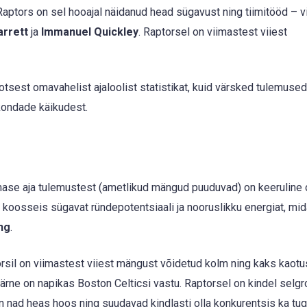
Raptors on sel hooajal näidanud head sügavust ning tiimitööd – 
arrett
ja
Immanuel Quickley
. Raptorsel on viimastest viiest
 otsest omavahelist ajaloolist statistikat, kuid värsked tulemuse
skondade käikudest.
mase aja tulemustest (ametlikud mängud puuduvad) on keeruline
 koosseis sügavat ründepotentsiaali ja nooruslikku energiat, mid
ng
.
rsil on viimastest viiest mängust võidetud kolm ning kaks kaotu
ärne on napikas Boston Celticsi vastu. Raptorsel on kindel selgr
n nad heas hoos ning suudavad kindlasti olla konkurentsis ka t