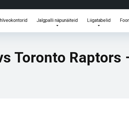
ihlveokontorid
Jalgpalli näpunäiteid
Liigatabelid
Foo
vs Toronto Raptors