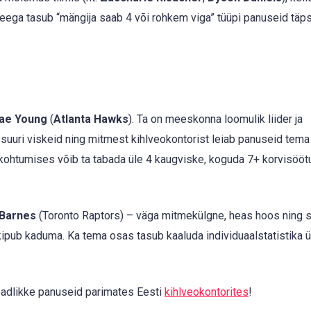
eega tasub “mängija saab 4 või rohkem viga” tüüpi panuseid täp
ae Young
(
Atlanta Hawks
). Ta on meeskonna loomulik liider ja
suuri viskeid ning mitmest kihlveokontorist leiab panuseid tema
 kohtumises võib ta tabada üle 4 kaugviske, koguda 7+ korvisööt
 Barnes
(Toronto Raptors) – väga mitmekülgne, heas hoos ning 
kipub kaduma. Ka tema osas tasub kaaluda individuaalstatistika ü
 teadlikke panuseid parimates Eesti
kihlveokontorites
!