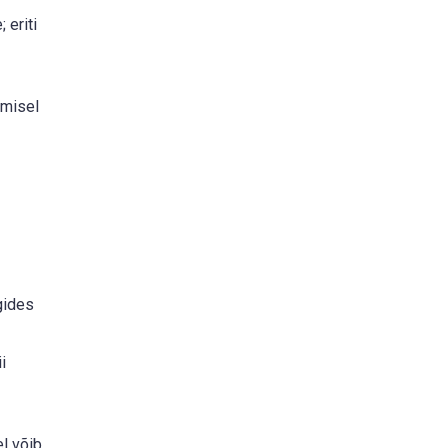
 eriti
umisel
gides
i
el võib