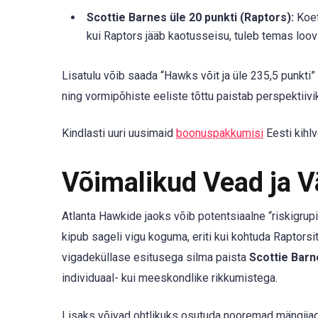
Scottie Barnes üle 20 punkti (Raptors):
Koef
kui Raptors jääb kaotusseisu, tuleb temas loov 
Lisatulu võib saada “Hawks võit ja üle 235,5 punkt
ning vormipõhiste eeliste tõttu paistab perspektiivi
Kindlasti uuri uusimaid
boonuspakkumisi
Eesti kihlv
Võimalikud Vead ja 
Atlanta Hawkide jaoks võib potentsiaalne “riskigrupi
kipub sageli vigu koguma, eriti kui kohtuda Raptorsit
vigadeküllase esitusega silma paista
Scottie Barn
individuaal- kui meeskondlike rikkumistega.
Lisaks võivad ohtlikuks osutuda nooremad mängijad