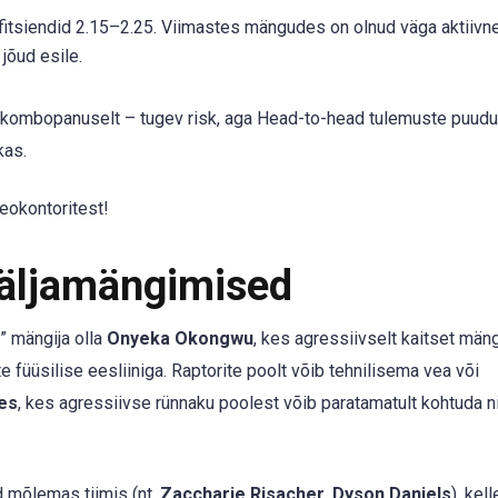
itsiendid 2.15–2.25. Viimastes mängudes on olnud väga aktiivne;
jõud esile.
i” kombopanuselt – tugev risk, aga Head-to-head tulemuste puud
kas.
eokontoritest!
Väljamängimised
” mängija olla
Onyeka Okongwu
, kes agressiivselt kaitset män
e füüsilise eesliiniga. Raptorite poolt võib tehnilisema vea või
es
, kes agressiivse rünnaku poolest võib paratamatult kohtuda ni
 mõlemas tiimis (nt.
Zaccharie Risacher
,
Dyson Daniels
), kell