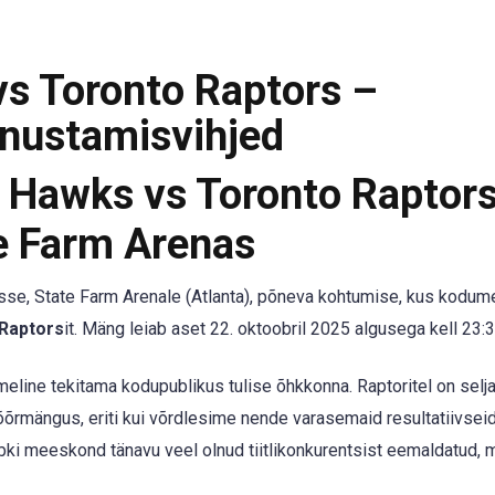
s Toronto Raptors –
nustamisvihjed
a Hawks vs Toronto Raptor
e Farm Arenas
se, State Farm Arenale (Atlanta), põneva kohtumise, kus kodu
Raptors
it. Mäng leiab aset 22. oktoobril 2025 algusega kell 23:
meline tekitama kodupublikus tulise õhkkonna. Raptoritel on selja
õõrmängus, eriti kui võrdlesime nende varasemaid resultatiivsei
bki meeskond tänavu veel olnud tiitlikonkurentsist eemaldatud, 