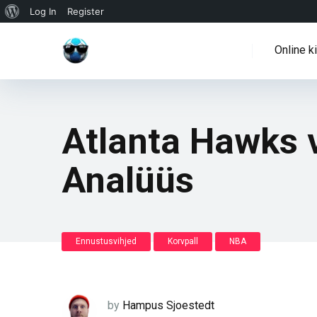
WordPressi
Log In
Register
info
Online k
Atlanta Hawks 
Analüüs
Ennustusvihjed
Korvpall
NBA
by
Hampus Sjoestedt