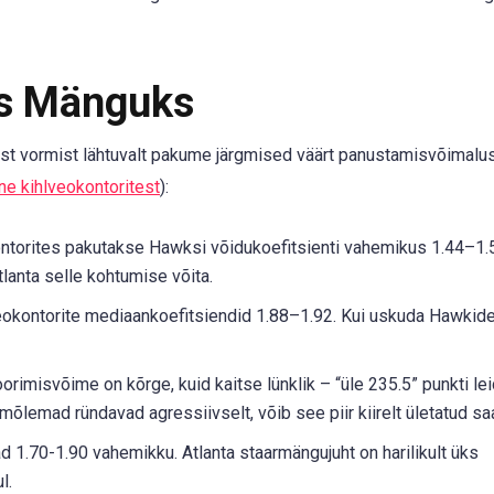
ks Mänguks
sest vormist lähtuvalt pakume järgmised väärt panustamisvõimalu
ine kihlveokontoritest
):
torites pakutakse Hawksi võidukoefitsienti vahemikus 1.44–1.
tlanta selle kohtumise võita.
okontorite mediaankoefitsiendid 1.88–1.92. Kui uskuda Hawkid
rimisvõime on kõrge, kuid kaitse lünklik – “üle 235.5” punkti le
mõlemad ründavad agressiivselt, võib see piir kiirelt ületatud sa
d 1.70-1.90 vahemikku. Atlanta staarmängujuht on harilikult üks
l.