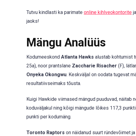
Tutvu kindlasti ka parimate
online kihlveokontorite
j
jaoks!
Mängu Analüüs
Kodumeeskond
Atlanta Hawks
alustab kohtumist 
25a), noor prantslane
Zaccharie Risacher
(F), lätl
Onyeka Okongwu
. Keskväljal on oodata tugevat m
resultatiivseimaks tõusta.
Kuigi Hawkide viimased mängud puuduvad, näitab ne
koduväljakul ning kõigi mängude lõikes 117,3 punkti
punkti per kodumäng.
Toronto Raptors
on näidanud suurt ründevõimet ja 