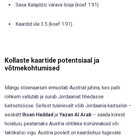
Sasa Kalajdzic värava lööja (koef 1.91)
Kaardid üle 3.5 (koef 1.91)
Kollaste kaartide potentsiaal ja
võtmekohtumised
Mängu stsenaarium ennustab Austriat juhina, kes palli
rohkem vallutab ja surub Jordaaniat tihedasse
kaitsetöösse. Sellest tulenevalt võib Jordaania kaitseliin –
eeskätt
Ihsan Haddad
ja
Yazan Al Arab
– saada kiireid
hoiatusi, peatamaks Austria ohtlikke kiirrünnakuid või
taktikalisi vigu. Austria poolelt on kaardiohus tugevate