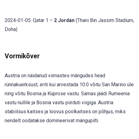
2024-01-05: Qatar 1 –
2 Jordan
(Thani Bin Jassim Stadium,
Doha)
Vormikõver
Austria on näidanud viimastes mängudes head
rünnakuerksust, eriti kui arvestada 10:0 võitu San Marino üle
ning võitu Bosnia ja Küprose vastu. Samas jäädi Rumeenia
vastu nullile ja Bosnia vastu piirduti viigiga. Austria
stabiilsus kaitses ja loovus poolkaitses on põhjus, miks
nendelt oodatakse domineerivat mängupilti.