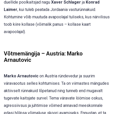
duellide poolkaitsjad nagu
Xaver Schlager
ja
Konrad
Laimer
, kui tuleb peatada Jordaania vasturünnakuid.
Kohtumine võib muutuda avapoolajal tuliseks, kus närvilisus
toob kiire kollase (võimalik panus – kollase kaart
avapoolajal).
Võtmemängija – Austria: Marko
Arnautovic
Marko Arnautovic
on Austria ründevedur ja suurim
väravaootus selles kohtumises. Ta on viimastes mängudes
aktiivselt rünnakuid lõpetanud ning tunneb end mugavalt
tugevate kaitsjate survel. Tema väravate löömise oskus,
agressiivsus ja juhtimise võimed annavad meeskonnale
edasi hõlpsa võimaluse skoori avamiseks. Ennustan, et ta