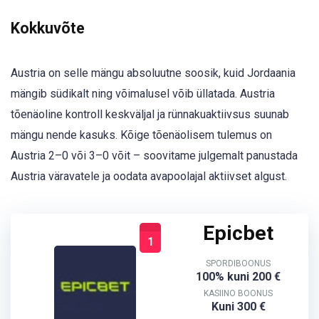
Kokkuvõte
Austria on selle mängu absoluutne soosik, kuid Jordaania
mängib südikalt ning võimalusel võib üllatada. Austria
tõenäoline kontroll keskväljal ja rünnakuaktiivsus suunab
mängu nende kasuks. Kõige tõenäolisem tulemus on
Austria 2–0 või 3–0 võit – soovitame julgemalt panustada
Austria väravatele ja oodata avapoolajal aktiivset algust.
Epicbet
1
SPORDIBOONUS
100% kuni 200 €
KASIINO BOONUS
Kuni 300 €