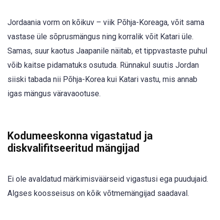
Jordaania vorm on kõikuv – viik Põhja-Koreaga, võit sama
vastase üle sõprusmängus ning korralik võit Katari üle.
Samas, suur kaotus Jaapanile näitab, et tippvastaste puhul
võib kaitse pidamatuks osutuda. Rünnakul suutis Jordan
siiski tabada nii Põhja-Korea kui Katari vastu, mis annab
igas mängus väravaootuse.
Kodumeeskonna vigastatud ja
diskvalifitseeritud mängijad
Ei ole avaldatud märkimisväärseid vigastusi ega puudujaid.
Algses koosseisus on kõik võtmemängijad saadaval.