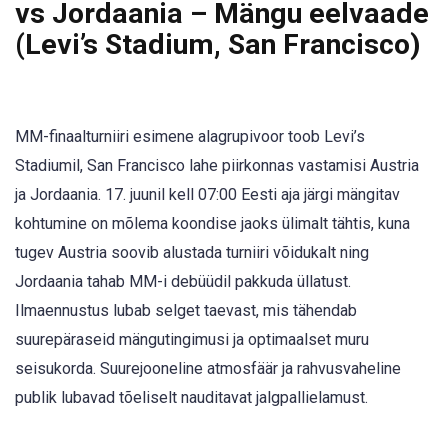
vs Jordaania – Mängu eelvaade
(Levi’s Stadium, San Francisco)
MM-finaalturniiri esimene alagrupivoor toob Levi’s
Stadiumil, San Francisco lahe piirkonnas vastamisi Austria
ja Jordaania. 17. juunil kell 07:00 Eesti aja järgi mängitav
kohtumine on mõlema koondise jaoks ülimalt tähtis, kuna
tugev Austria soovib alustada turniiri võidukalt ning
Jordaania tahab MM-i debüüdil pakkuda üllatust.
Ilmaennustus lubab selget taevast, mis tähendab
suurepäraseid mängutingimusi ja optimaalset muru
seisukorda. Suurejooneline atmosfäär ja rahvusvaheline
publik lubavad tõeliselt nauditavat jalgpallielamust.