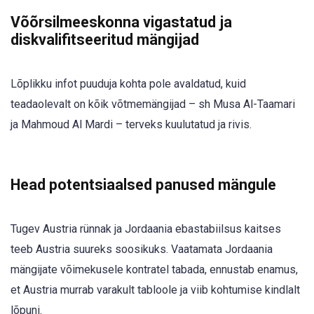
Võõrsilmeeskonna vigastatud ja
diskvalifitseeritud mängijad
Lõplikku infot puuduja kohta pole avaldatud, kuid
teadaolevalt on kõik võtmemängijad – sh Musa Al-Taamari
ja Mahmoud Al Mardi – terveks kuulutatud ja rivis.
Head potentsiaalsed panused mängule
Tugev Austria rünnak ja Jordaania ebastabiilsus kaitses
teeb Austria suureks soosikuks. Vaatamata Jordaania
mängijate võimekusele kontratel tabada, ennustab enamus,
et Austria murrab varakult tabloole ja viib kohtumise kindlalt
lõpuni.