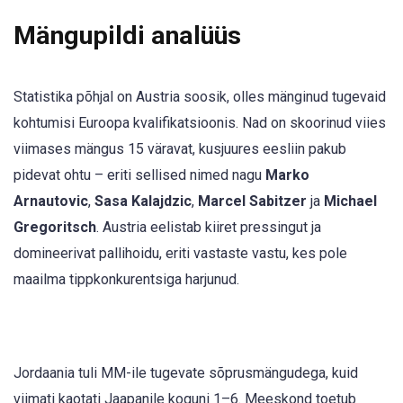
Mängupildi analüüs
Statistika põhjal on Austria soosik, olles mänginud tugevaid
kohtumisi Euroopa kvalifikatsioonis. Nad on skoorinud viies
viimases mängus 15 väravat, kusjuures eesliin pakub
pidevat ohtu – eriti sellised nimed nagu
Marko
Arnautovic
,
Sasa Kalajdzic
,
Marcel Sabitzer
ja
Michael
Gregoritsch
. Austria eelistab kiiret pressingut ja
domineerivat pallihoidu, eriti vastaste vastu, kes pole
maailma tippkonkurentsiga harjunud.
Jordaania tuli MM-ile tugevate sõprusmängudega, kuid
viimati kaotati Jaapanile koguni 1–6. Meeskond toetub