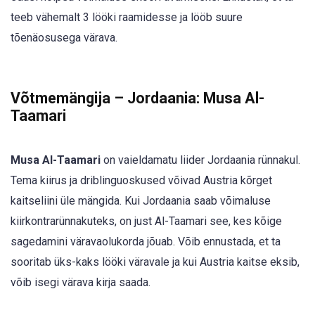
teeb vähemalt 3 lööki raamidesse ja lööb suure
tõenäosusega värava.
Võtmemängija – Jordaania: Musa Al-
Taamari
Musa Al-Taamari
on vaieldamatu liider Jordaania rünnakul.
Tema kiirus ja driblinguoskused võivad Austria kõrget
kaitseliini üle mängida. Kui Jordaania saab võimaluse
kiirkontrarünnakuteks, on just Al-Taamari see, kes kõige
sagedamini väravaolukorda jõuab. Võib ennustada, et ta
sooritab üks-kaks lööki väravale ja kui Austria kaitse eksib,
võib isegi värava kirja saada.