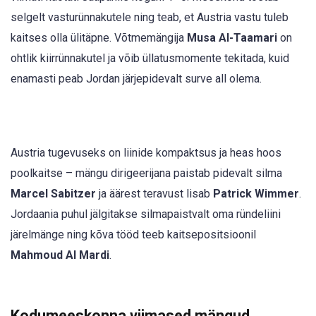
selgelt vasturünnakutele ning teab, et Austria vastu tuleb
kaitses olla ülitäpne. Võtmemängija
Musa Al-Taamari
on
ohtlik kiirrünnakutel ja võib üllatusmomente tekitada, kuid
enamasti peab Jordan järjepidevalt surve all olema.
Austria tugevuseks on liinide kompaktsus ja heas hoos
poolkaitse – mängu dirigeerijana paistab pidevalt silma
Marcel Sabitzer
ja äärest teravust lisab
Patrick Wimmer
.
Jordaania puhul jälgitakse silmapaistvalt oma ründeliini
järelmänge ning kõva tööd teeb kaitsepositsioonil
Mahmoud Al Mardi
.
Kodumeeskonna viimased mängud