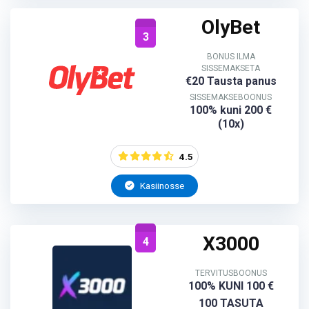
OlyBet
3
BONUS ILMA
SISSEMAKSETA
€20 Tausta panus
SISSEMAKSEBOONUS
100% kuni 200 €
(10x)
4.5
Kasiinosse
X3000
4
TERVITUSBOONUS
100% KUNI 100 €
100 TASUTA