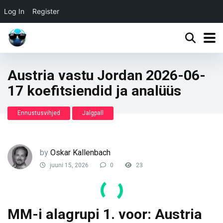
Log In
Register
Austria vastu Jordan 2026-06-
17 koefitsiendid ja analüüs
Ennustusvihjed
Jalgpall
by
Oskar Kallenbach
juuni 15, 2026
0
23
MM-i alagrupi 1. voor: Austria