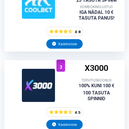
25 TASUTA SPINNI
KOMBOKINDLUSTUS
IGA NÄDAL 10 €
TASUTA PANUS!
4.8
Kasiinosse
X3000
3
TERVITUSBOONUS
100% KUNI 100 €
100 TASUTA
SPINNID
4.5
Kasiinosse