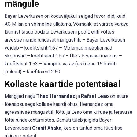
mängule
Bayer Leverkusen on koduväljakul selged favoriidid, kuid
AC Milan on võimeline üllatama. Võimalik, et varase värava
lüümist tasub oodata Leverkuseni poolt, eriti võttes
arvesse nende ründavat mängustiili. – Bayer Leverkusen
võidab – koefitsient 1.67 – Mõlemad meeskonnad
skoorivad – koefitsient 1.57 – Üle 2.5 värava mängus –
koefitsient 1.53 – Varajane värav (esimese 15 minuti
jooksul) – koefitsient 2.50
Kollaste kaartide potentsiaal
Mängijad nagu
Theo Hernandez
ja
Rafael Leao
on suure
tõenäosusega kollase kaardi ohus. Hernandez oma
agressiivse mängustiili tõttu ja Leao oma kiiruse ja teravuse
tõttu ründekohtumistes. Samuti tuleb jälgida Bayer
Leverkuseni
Granit Xhaka
, kes on tuntud oma füüsilise
mängu poolest.