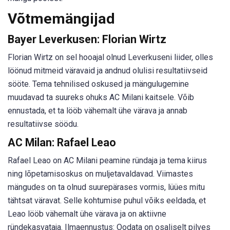
Võtmemängijad
Bayer Leverkusen: Florian Wirtz
Florian Wirtz on sel hooajal olnud Leverkuseni liider, olles
löönud mitmeid väravaid ja andnud olulisi resultatiivseid
sööte. Tema tehnilised oskused ja mängulugemine
muudavad ta suureks ohuks AC Milani kaitsele. Võib
ennustada, et ta lööb vähemalt ühe värava ja annab
resultatiivse söödu.
AC Milan: Rafael Leao
Rafael Leao on AC Milani peamine ründaja ja tema kiirus
ning lõpetamisoskus on muljetavaldavad. Viimastes
mängudes on ta olnud suurepärases vormis, lüües mitu
tähtsat väravat. Selle kohtumise puhul võiks eeldada, et
Leao lööb vähemalt ühe värava ja on aktiivne
ründekasvataja. Ilmaennustus: Oodata on osaliselt pilves