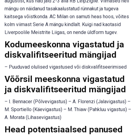
augustist, kus nad jäid 2-3 alla RB Leipzigile. Viimased neli
mängu on näidanud tasakaalustatud rünnakut ja tugeva
kaitsega võistkonda. AC Milan on samuti heas hoos, võites
kolm viimast Serie A mängu kindlalt. Kuigi nad kaotasid
Liverpoolile Meistrite Liigas, on nende üldform tugev.
Kodumeeskonna vigastatud ja
diskvalifitseeritud mängijad
– Puuduvad olulised vigastused või diskvalifitseerimised
Võõrsil meeskonna vigastatud
ja diskvalifitseeritud mängijad
– I. Bennacer (Põlvevigastus) – A. Florenzi (Jalavigastus) –
M. Sportiello (Käevigastus) – M. Thiaw (Pahkluu vigastus) –
A. Morata (Lihasevigastus)
Head potentsiaalsed panused