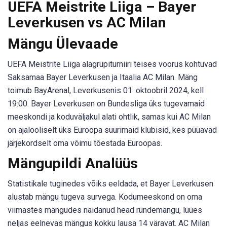
UEFA Meistrite Liiga – Bayer
Leverkusen vs AC Milan
Mängu Ülevaade
UEFA Meistrite Liiga alagrupiturniiri teises voorus kohtuvad
Saksamaa Bayer Leverkusen ja Itaalia AC Milan. Mäng
toimub BayArenal, Leverkusenis 01. oktoobril 2024, kell
19:00. Bayer Leverkusen on Bundesliga üks tugevamaid
meeskondi ja koduväljakul alati ohtlik, samas kui AC Milan
on ajalooliselt üks Euroopa suurimaid klubisid, kes püüavad
järjekordselt oma võimu tõestada Euroopas.
Mängupildi Analüüs
Statistikale tuginedes võiks eeldada, et Bayer Leverkusen
alustab mängu tugeva survega. Kodumeeskond on oma
viimastes mängudes näidanud head ründemängu, lüües
neljas eelnevas mängus kokku lausa 14 väravat. AC Milan