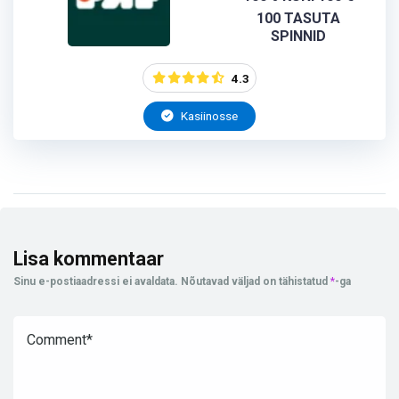
100 TASUTA
SPINNID
4.3
Kasiinosse
Lisa kommentaar
Sinu e-postiaadressi ei avaldata.
Nõutavad väljad on tähistatud
*
-ga