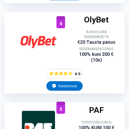
OlyBet
4
BONUS ILMA
SISSEMAKSETA
€20 Tausta panus
SISSEMAKSEBOONUS
100% kuni 200 €
(10x)
4.5
Kasiinosse
PAF
5
TERVITUSBOONUS
100% KUNI 100 €