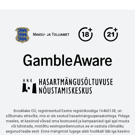
Brooklake OÜ, registreeritud Eestis registrikoodiga 16460138, on
sõltumatu ettevõte, mis ei ole seotud hasartmänguoperaatoritega. Pidage
meeles, et kasiinod võivad oma boonuseid ja kampaaniaid igal ajal muuta
või tühistada, mistõttu eestispordiennustus.ee ei vastuta võimaliku
aegunud teabe eest. Enne mängimist lugege alati hoolikalt läbi iga kasiino