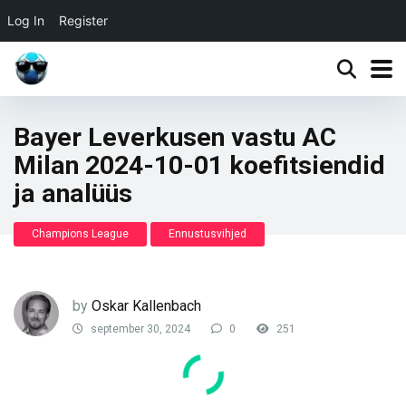
Log In
Register
Bayer Leverkusen vastu AC
Milan 2024-10-01 koefitsiendid
ja analüüs
Champions League
Ennustusvihjed
by
Oskar Kallenbach
september 30, 2024
0
251