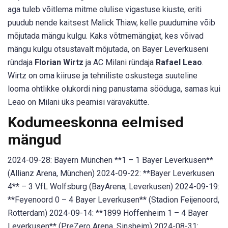
aga tuleb võitlema mitme olulise vigastuse kiuste, eriti
puudub nende kaitsest Malick Thiaw, kelle puudumine võib
mõjutada mängu kulgu. Kaks võtmemängijat, kes võivad
mängu kulgu otsustavalt mõjutada, on Bayer Leverkuseni
ründaja
Florian Wirtz
ja AC Milani ründaja
Rafael Leao
.
Wirtz on oma kiiruse ja tehniliste oskustega suuteline
looma ohtlikke olukordi ning panustama sööduga, samas kui
Leao on Milani üks peamisi väravakütte.
Kodumeeskonna eelmised
mängud
2024-09-28: Bayern München **1 – 1 Bayer Leverkusen**
(Allianz Arena, München) 2024-09-22: **Bayer Leverkusen
4** – 3 VfL Wolfsburg (BayArena, Leverkusen) 2024-09-19:
**Feyenoord 0 – 4 Bayer Leverkusen** (Stadion Feijenoord,
Rotterdam) 2024-09-14: **1899 Hoffenheim 1 – 4 Bayer
Leverkusen** (PreZero Arena, Sinsheim) 2024-08-31: