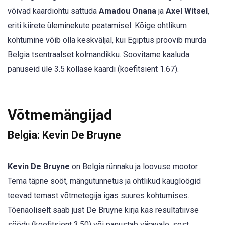
võivad kaardiohtu sattuda
Amadou Onana
ja
Axel Witsel
,
eriti kiirete üleminekute peatamisel. Kõige ohtlikum
kohtumine võib olla keskväljal, kui Egiptus proovib murda
Belgia tsentraalset kolmandikku. Soovitame kaaluda
panuseid üle 3.5 kollase kaardi (koefitsient 1.67).
Võtmemängijad
Belgia: Kevin De Bruyne
Kevin De Bruyne
on Belgia rünnaku ja loovuse mootor.
Tema täpne sööt, mängutunnetus ja ohtlikud kauglöögid
teevad temast võtmetegija igas suures kohtumises.
Tõenäoliselt saab just De Bruyne kirja kas resultatiivse
söödu (koefitsient 3.50) või panustab väravale, sest