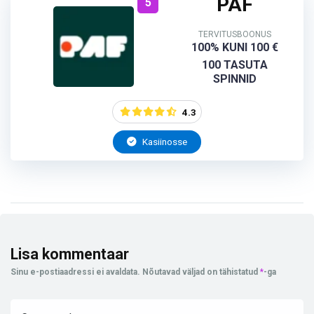
PAF
5
TERVITUSBOONUS
100% KUNI 100 €
100 TASUTA
SPINNID
4.3
Kasiinosse
Lisa kommentaar
Sinu e-postiaadressi ei avaldata.
Nõutavad väljad on tähistatud
*
-ga