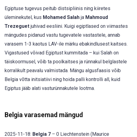
Egiptuse tugevus peitub distsipliinis ning kiiretes
üleminekutel, kus
Mohamed Salah
ja
Mahmoud
Trezeguet
juhivad eesliini. Kuigi egiptlased on viimastes
mängudes pidanud vastu tugevatele vastastele, annab
varasem 1-3 kaotus LAV-ile märku ebakindlusest kaitses.
Vigastused võivad Egiptust kummitada – kui Salah on
täiskoormusel, võib ta poolkaitses ja rünnakul belglastele
korralikult peavalu valmistada. Mängu algusfaasis võib
Belgia võtta initsiatiivi ning hoida palli kontrolli all, kuid
Egiptus jääb alati vasturünnakutele lootma.
Belgia varasemad mängud
2025-11-18:
Belgia 7
– 0 Liechtenstein (Maurice