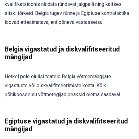
kvalifikatsioonis näidata ründavat jalgpalli ning kaitses
siiski tõrkeid. Belgia tugev rünne ja Egiptuse kontrataktika
loovad etteaimatava, ent põneva vastasseisu.
Belgia vigastatud ja diskvalifitseeritud
mängijad
Hetkel pole olulisi teateid Belgia võtmemängijate
vigastuste või diskvalifitseerimiste kohta. Kõik
põhikoosseisu võtmetegijad peaksid olema saadaval.
Egiptuse vigastatud ja diskvalifitseeritud
mängijad