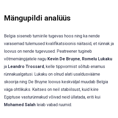
Mängupildi analüüs
Belgia siseneb turniirile tugevas hoos ning ka nende
varasemad tulemused kvalifikatsioonis näitasid, et rünnak ja
loovus on nende tugevused. Peatreener tugineb
võtmemängijatele nagu
Kevin De Bruyne
,
Romelu Lukaku
ja
Leandro Trossard
, kelle tippvormist sõltub enamus
rünnakualgatusi. Lukaku on olnud alati usaldusväärne
skoorija ning De Bruyne loovus keskväljal muudab Belgia
väga ohtlikuks. Kaitses on neil stabiilsust, kuid kiire
Egiptuse vasturünnakud võivad neid üllatada, eriti kui
Mohamed Salah
leiab vabad ruumid.