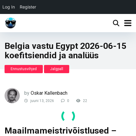
Log In
Register
Belgia vastu Egypt 2026-06-15
koefitsiendid ja analüüs
Ennustusvihjed
Jalgpall
by
Oskar Kallenbach
juuni 13, 2026
0
22
Maailmameistrivõistlused –