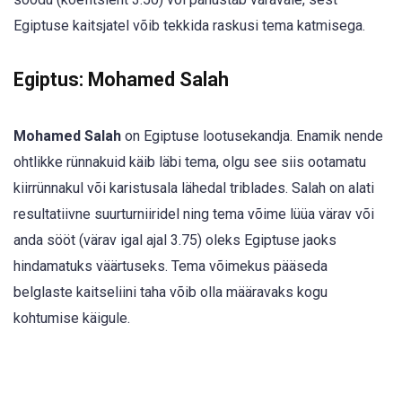
Egiptuse kaitsjatel võib tekkida raskusi tema katmisega.
Egiptus: Mohamed Salah
Mohamed Salah
on Egiptuse lootusekandja. Enamik nende
ohtlikke rünnakuid käib läbi tema, olgu see siis ootamatu
kiirrünnakul või karistusala lähedal triblades. Salah on alati
resultatiivne suurturniiridel ning tema võime lüüa värav või
anda sööt (värav igal ajal 3.75) oleks Egiptuse jaoks
hindamatuks väärtuseks. Tema võimekus pääseda
belglaste kaitseliini taha võib olla määravaks kogu
kohtumise käigule.