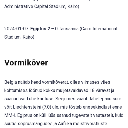
Administrative Capital Stadium, Kairo)
2024-01-07:
Egiptus 2
– 0 Tansaania (Cairo International
Stadium, Kairo)
Vormikõver
Belgia näitab head vormikõverat, olles viimases viies
kohtumises löönud kokku muljetavaldavad 18 väravat ja
saanud vaid ühe kaotuse. Seejuures väärib tähelepanu suur
võit Liechtensteini (7:0) üle, mis tõstab enesekindlust enne
MM-i. Egiptus on küll lüüa saanud tugevatelt vastastelt, kuid
suutis sõprusmängudes ja Aafrika meistrivõistluste