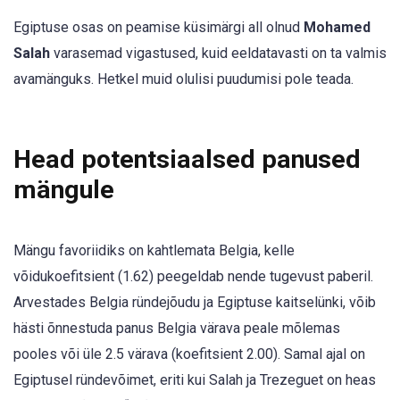
Egiptuse osas on peamise küsimärgi all olnud
Mohamed
Salah
varasemad vigastused, kuid eeldatavasti on ta valmis
avamänguks. Hetkel muid olulisi puudumisi pole teada.
Head potentsiaalsed panused
mängule
Mängu favoriidiks on kahtlemata Belgia, kelle
võidukoefitsient (1.62) peegeldab nende tugevust paberil.
Arvestades Belgia ründejõudu ja Egiptuse kaitselünki, võib
hästi õnnestuda panus Belgia värava peale mõlemas
pooles või üle 2.5 värava (koefitsient 2.00). Samal ajal on
Egiptusel ründevõimet, eriti kui Salah ja Trezeguet on heas