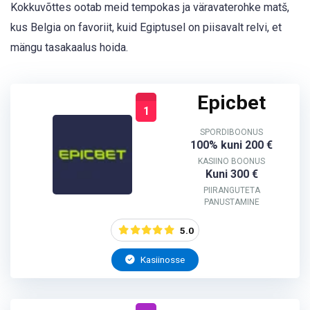
Kokkuvõttes ootab meid tempokas ja väravaterohke matš,
kus Belgia on favoriit, kuid Egiptusel on piisavalt relvi, et
mängu tasakaalus hoida.
Epicbet
1
SPORDIBOONUS
100% kuni 200 €
KASIINO BOONUS
Kuni 300 €
PIIRANGUTETA
PANUSTAMINE
5.0
Kasiinosse