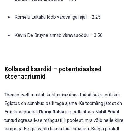
Romelu Lukaku lööb värava igal ajal – 2.25
Kevin De Bruyne annab väravasöödu – 3.50
Kollased kaardid – potentsiaalsed
stsenaariumid
Tõenäoliselt muutub kohtumine üsna füüsiliseks, eriti kui
Egiptus on sunnitud palli taga ajama. Kaitsemängijatest on
Egiptuse poolelt
Ramy Rabia
ja poolkaitses
Nabil Emad
tuntud agressiivse mängustiili poolest, mis võib neile kiire
tempoga Belgia vastu kaasa tuua hoiatusi. Belgia poolelt