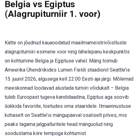
Belgia vs Egiptus
(Alagrupiturniir 1. voor)
Kätte on jõudnud kauaoodatud maailmameistrivõistluste
alagrupiturniiri esimene voor ning tähelepanu keskpunktis
on kohtumine Belgia ja Egiptuse vahel. Mäng toimub
Ameerika Ühendriikides Lumen Fieldi staadionil Seattle’is
15. juunil 2026, algusega kell 22:00 Eesti aja järgi. Mõlemad
meeskonnad loodavad alustada turniiri võidukalt – Belgia
tuleb Euroopast tugeva kandidaadina, Egiptus aga soovib
šokkida favoriite, toetudes oma staaridele. Ilmaennustuse
kohaselt on Seattle’is mängupäeval osaliselt pilves, mis
peaks tagama jalgpalluritele head mänguolud ning
soodustama kiire tempoga kohtumist.