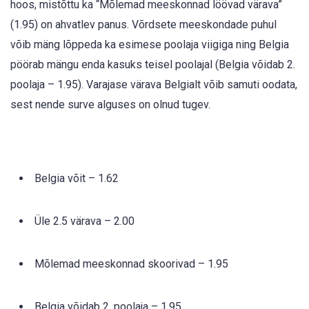
hoos, mistõttu ka “Mõlemad meeskonnad löövad värava”
(1.95) on ahvatlev panus. Võrdsete meeskondade puhul
võib mäng lõppeda ka esimese poolaja viigiga ning Belgia
pöörab mängu enda kasuks teisel poolajal (Belgia võidab 2.
poolaja – 1.95). Varajase värava Belgialt võib samuti oodata,
sest nende surve alguses on olnud tugev.
Belgia võit – 1.62
Üle 2.5 värava – 2.00
Mõlemad meeskonnad skoorivad – 1.95
Belgia võidab 2. poolaja – 1.95