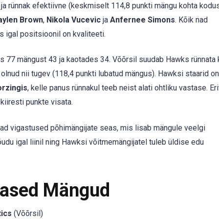
 ja rünnak efektiivne (keskmiselt 114,8 punkti mängu kohta kodus
aylen Brown
,
Nikola Vucevic
ja
Anfernee Simons
. Kõik nad
gal positsioonil on kvaliteeti.
tes 77 mängust 43 ja kaotades 34. Võõrsil suudab Hawks rünnata 
olnud nii tugev (118,4 punkti lubatud mängus). Hawksi staarid o
orzingis
, kelle panus rünnakul teeb neist alati ohtliku vastase. Eri
iresti punkte visata.
ad vigastused põhimängijate seas, mis lisab mängule veelgi
udu igal liinil ning Hawksi võitmemängijatel tuleb üldise edu
mased Mängud
tics
(Võõrsil)