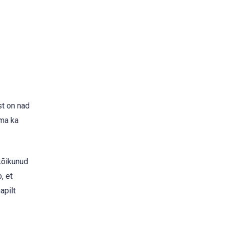
st on nad
ima ka
kõikunud
, et
apilt