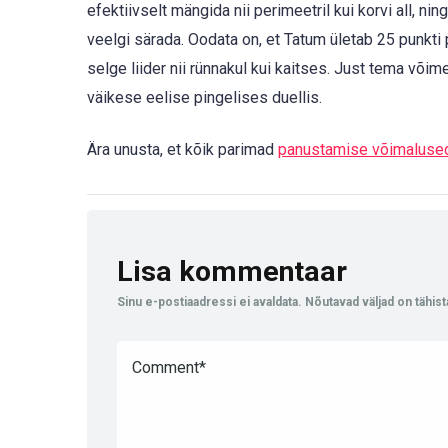
efektiivselt mängida nii perimeetril kui korvi all, n
veelgi särada. Oodata on, et Tatum ületab 25 punkti pi
selge liider nii rünnakul kui kaitses. Just tema või
väikese eelise pingelises duellis.
Ära unusta, et kõik parimad
panustamise võimaluse
Lisa kommentaar
Sinu e-postiaadressi ei avaldata.
Nõutavad väljad on tähis