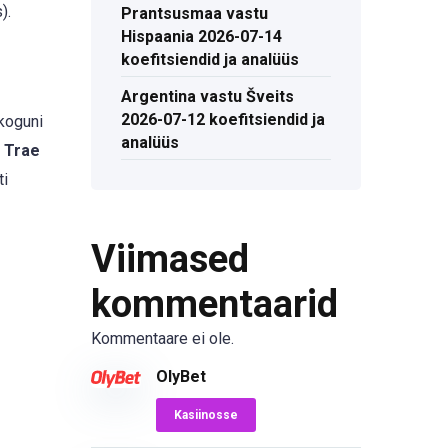
).
Prantsusmaa vastu
Hispaania 2026-07-14
koefitsiendid ja analüüs
Argentina vastu Šveits
2026-07-12 koefitsiendid ja
koguni
analüüs
n
Trae
ti
Viimased
kommentaarid
Kommentaare ei ole.
OlyBet
Kasiinosse