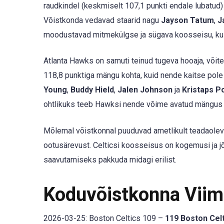
raudkindel (keskmiselt 107,1 punkti endale lubatud)
Võistkonda vedavad staarid nagu
Jayson Tatum
,
J
moodustavad mitmekülgse ja sügava koosseisu, kus i
Atlanta Hawks on samuti teinud tugeva hooaja, või
118,8 punktiga mängu kohta, kuid nende kaitse pole 
Young
,
Buddy Hield
,
Jalen Johnson
ja
Kristaps P
ohtlikuks teeb Hawksi nende võime avatud mängus ki
Mõlemal võistkonnal puuduvad ametlikult teadaolev
ootusärevust. Celticsi koosseisus on kogemusi ja jõ
saavutamiseks pakkuda midagi erilist.
Koduvõistkonna Vii
2026-03-25: Boston Celtics 109 –
119 Boston Cel