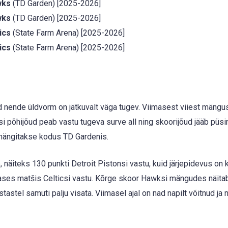
wks
(TD Garden) [2025-2026]
wks
(TD Garden) [2025-2026]
ics
(State Farm Arena) [2025-2026]
ics
(State Farm Arena) [2025-2026]
uid nende üldvorm on jätkuvalt väga tugev. Viimasest viiest mängu
si põhijõud peab vastu tugeva surve all ning skoorijõud jääb püs
mängitakse kodus TD Gardenis.
näiteks 130 punkti Detroit Pistonsi vastu, kuid järjepidevus on 
ases matšis Celticsi vastu. Kõrge skoor Hawksi mängudes näitab
astel samuti palju visata. Viimasel ajal on nad napilt võitnud ja n