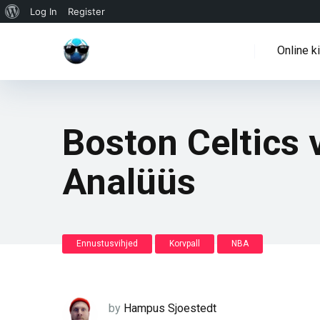
WordPressi
Log In
Register
info
Online k
Boston Celtics
Analüüs
Ennustusvihjed
Korvpall
NBA
by
Hampus Sjoestedt