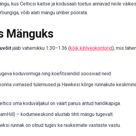
ängu, kus Celticsi kaitse ja kodusaali toetus annavad neile väike
Youngiga, võib alati mängu ümber pöörata.
ks Mänguks
uvõit
jääb vahemikku 1.30–1.36 (
kõik kihlveokontorid
), mis tähe
geva koduvormiga ning koefitsiendid soosivad neid.
konna viimased tulemused ja Hawkesi kõrge rünnakute keskmin
eltics oma koduväljakul on väärt panus antud händikäpiga.
lliamHill) – kodumeeskond alustab tihti mängu tugevalt.
awksi rünnak on olnud tugev ka raskeimate vastaste vastu.