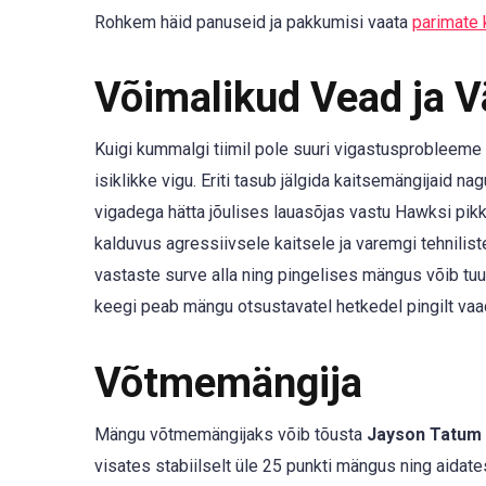
Rohkem häid panuseid ja pakkumisi vaata
parimate 
Võimalikud Vead ja 
Kuigi kummalgi tiimil pole suuri vigastusprobleem
isiklikke vigu. Eriti tasub jälgida kaitsemängijaid na
vigadega hätta jõulises lauasõjas vastu Hawksi pikka
kalduvus agressiivsele kaitsele ja varemgi tehnilis
vastaste surve alla ning pingelises mängus võib tuua
keegi peab mängu otsustavatel hetkedel pingilt va
Võtmemängija
Mängu võtmemängijaks võib tõusta
Jayson Tatum
visates stabiilselt üle 25 punkti mängus ning aid