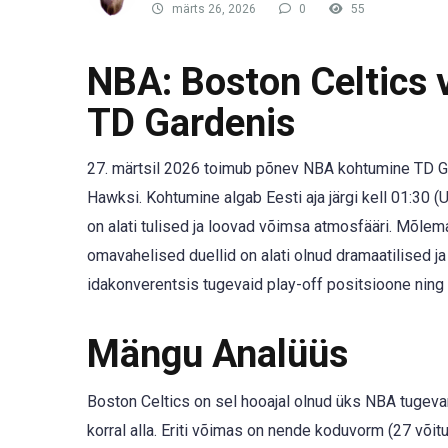
märts 26, 2026
0
55
NBA: Boston Celtics
TD Gardenis
27. märtsil 2026 toimub põnev NBA kohtumine TD G
Hawksi. Kohtumine algab Eesti aja järgi kell 01:30 (
on alati tulised ja loovad võimsa atmosfääri. Mõle
omavahelised duellid on alati olnud dramaatilised 
idakonverentsis tugevaid play-off positsioone ning ig
Mängu Analüüs
Boston Celtics on sel hooajal olnud üks NBA tugev
korral alla. Eriti võimas on nende koduvorm (27 võ