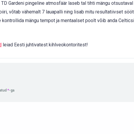
ing TD Gardeni pingeline atmosfäär laseb tal tihti mängu otsustaval
iri, võtab vähemalt 7 lauapalli ning lisab mitu resultatiivset sööt
me kontrollida mängu tempot ja mentaalset poolt võib anda Celticsi
d
leiad Eesti juhtivatest kihlveokontoritest!
tatud
*
-ga