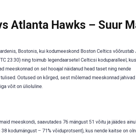
 vs Atlanta Hawks – Suur 
ardenis, Bostonis, kui kodumeeskond Boston Celtics võõrustab 
UTC 23:30) ning toimub legendaarsetel Celticsi koduparalleel, kus
mad meeskonnad on sel hooajal näidanud head taset ning nende
ja tulised. Ootused on kõrged, sest mõlemad meeskonnad jahivad
a võit on ülioluline.
amaid meeskondi, saavutades 76 mängust 51 võitu ja jäädes ainu
itu 38 kodumängust – 71% võiduprotsent), kus nende kaitse on ol