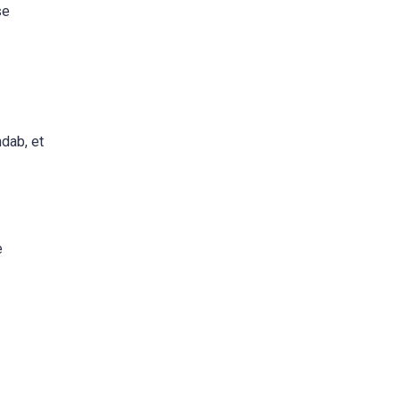
se
ndab, et
e