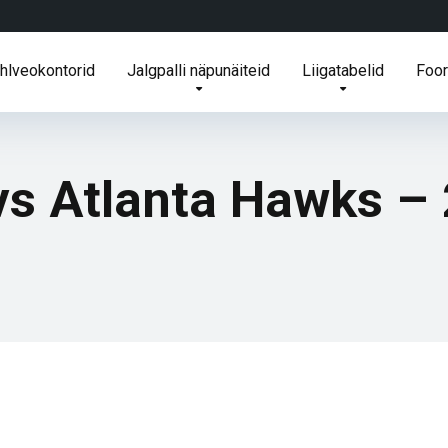
ihlveokontorid
Jalgpalli näpunäiteid
Liigatabelid
Foo
 vs Atlanta Hawks –