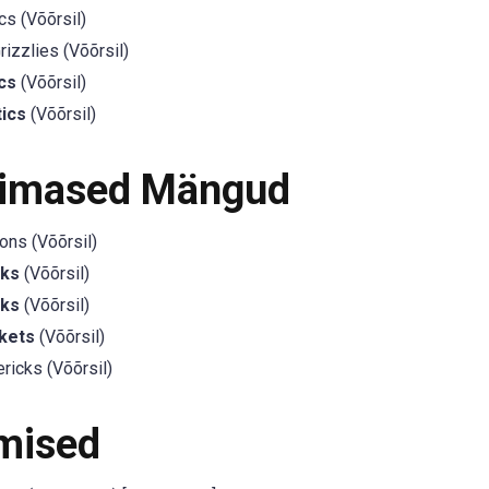
cs (Võõrsil)
zzlies (Võõrsil)
cs
(Võõrsil)
tics
(Võõrsil)
iimased Mängud
ons (Võõrsil)
wks
(Võõrsil)
wks
(Võõrsil)
kets
(Võõrsil)
ricks (Võõrsil)
mised