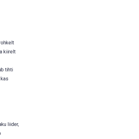
rohkelt
 kiirelt
b tihti
 kas
ku liider,
b