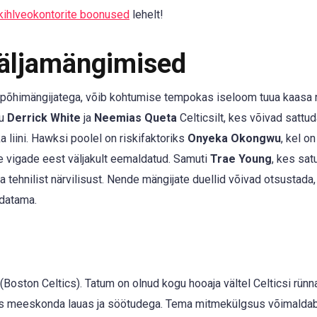
kihlveokontorite boonused
lehelt!
Väljamängimised
e põhimängijatega, võib kohtumise tempokas iseloom tuua kaasa 
gu
Derrick White
ja
Neemias Queta
Celticsilt, kes võivad sattuda
 liini. Hawksi poolel on riskifaktoriks
Onyeka Okongwu
, kel on
te vigade eest väljakult eemaldatud. Samuti
Trae Young
, kes satu
 tehnilist närvilisust. Nende mängijate duellid võivad otsustada,
adatama.
(Boston Celtics). Tatum on olnud kogu hooaja vältel Celticsi rünna
ates meeskonda lauas ja söötudega. Tema mitmekülgsus võimalda