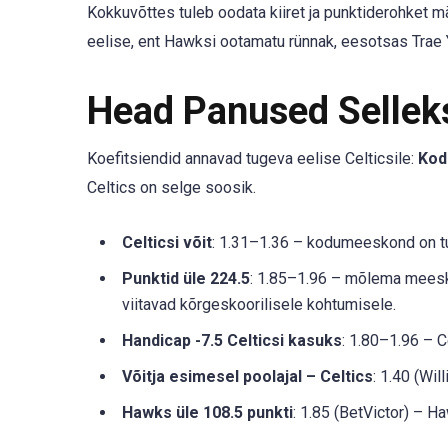
Kokkuvõttes tuleb oodata kiiret ja punktiderohket m
eelise, ent Hawksi ootamatu rünnak, eesotsas Trae 
Head Panused Selle
Koefitsiendid annavad tugeva eelise Celticsile:
Kod
Celtics on selge soosik.
Celticsi võit
: 1.31–1.36 – kodumeeskond on tu
Punktid üle 224.5
: 1.85–1.96 – mõlema mees
viitavad kõrgeskoorilisele kohtumisele.
Handicap -7.5 Celticsi kasuks
: 1.80–1.96 – C
Võitja esimesel poolajal – Celtics
: 1.40 (Wi
Hawks üle 108.5 punkti
: 1.85 (BetVictor) – H