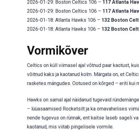
2026-01-29: Boston Celtics 106 –
117 Atlanta Ha
2026-01-29: Boston Celtics 106 –
117 Atlanta Ha
2026-01-18: Atlanta Hawks 106 –
132 Boston Celt
2026-01-18: Atlanta Hawks 106 –
132 Boston Celt
Vormikõver
Celtics on küll viimasel ajal võtnud paar kaotust, k
võitnud kaks ja kaotanud kolm. Märgata on, et Celtic
rasketes mängudes. Ootused on kõrged – eriti kui 
Hawks on samal ajal näidanud tugevaid ründemänge, 
– lüüasaamised Rocketsilt ja ka omavahelises viim
nende tugevus on rünnak, ent kaitse laseb sageli vast
kaotanud, mis viitab pingelisele vormile.