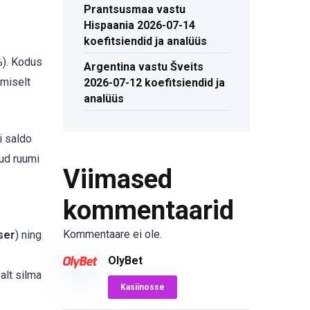
Prantsusmaa vastu
Hispaania 2026-07-14
koefitsiendid ja analüüs
%). Kodus
Argentina vastu Šveits
kmiselt
2026-07-12 koefitsiendid ja
analüüs
i saldo
tud ruumi
Viimased
kommentaarid
Kommentaare ei ole.
ser
) ning
OlyBet
alt silma
Kasiinosse