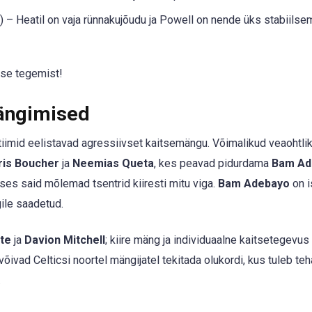
 – Heatil on vaja rünnakujõudu ja Powell on nende üks stabiilse
se tegemist!
ängimised
tiimid eelistavad agressiivset kaitsemängu. Võimalikud veaohtli
ris Boucher
ja
Neemias Queta
, kes peavad pidurdama
Bam Ad
ses said mõlemad tsentrid kiiresti mitu viga.
Bam Adebayo
on i
ile saadetud.
te
ja
Davion Mitchell
; kiire mäng ja individuaalne kaitsetegevus
võivad Celticsi noortel mängijatel tekitada olukordi, kus tuleb teh
.