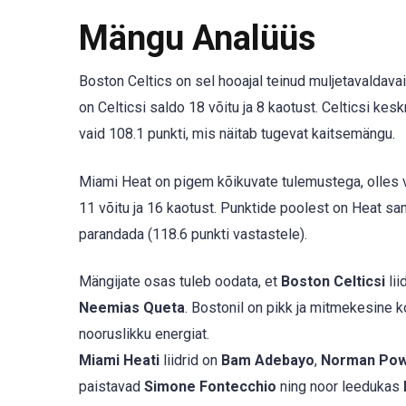
Mängu Analüüs
Boston Celtics on sel hooajal teinud muljetavaldava
on Celticsi saldo 18 võitu ja 8 kaotust. Celticsi k
vaid 108.1 punkti, mis näitab tugevat kaitsemängu.
Miami Heat on pigem kõikuvate tulemustega, olles v
11 võitu ja 16 kaotust. Punktide poolest on Heat sam
parandada (118.6 punkti vastastele).
Mängijate osas tuleb oodata, et
Boston Celticsi
lii
Neemias Queta
. Bostonil on pikk ja mitmekesine 
nooruslikku energiat.
Miami Heati
liidrid on
Bam Adebayo
,
Norman Pow
paistavad
Simone Fontecchio
ning noor leedukas