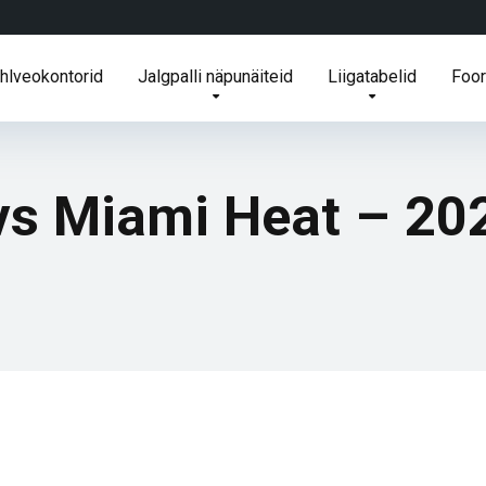
ihlveokontorid
Jalgpalli näpunäiteid
Liigatabelid
Foo
 vs Miami Heat – 2