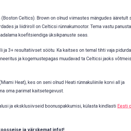
n
(Boston Celtics). Brown on olnud viimastes mängudes ääretult s
ades ja liidriroll on Celticsi rünnakumootor. Tema vastu panust
 madalama koefitsiendiga üksikpanuste seas.
 ja 3+ resultatiivset söötu. Ka kaitses on temal tihti vaja pidurd
ineeritus ja kogemustepagas muudavad ta Celticsi jaoks võtmeis
(Miami Heat), kes on seni olnud Heati rünnakuliinile korvi all ja
ama oma parimat kaitsetegevust.
usi ja eksklusiivseid boonuspakkumisi, külasta kindlasti
Eesti 
koosseise ja värskemat infot!