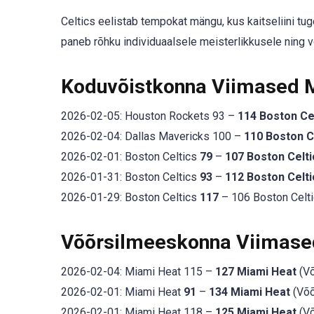
Celtics eelistab tempokat mängu, kus kaitseliini t
paneb rõhku individuaalsele meisterlikkusele ning 
Koduvõistkonna Viimased
2026-02-05: Houston Rockets 93 –
114 Boston Ce
2026-02-04: Dallas Mavericks 100 –
110 Boston C
2026-02-01: Boston Celtics
79
–
107 Boston Celti
2026-01-31: Boston Celtics
93
–
112 Boston Celti
2026-01-29: Boston Celtics
117
– 106 Boston Celti
Võõrsilmeeskonna Viimas
2026-02-04: Miami Heat 115 –
127 Miami Heat
(Võ
2026-02-01: Miami Heat
91
–
134 Miami Heat
(Võõ
2026-02-01: Miami Heat 118 –
125 Miami Heat
(Võ