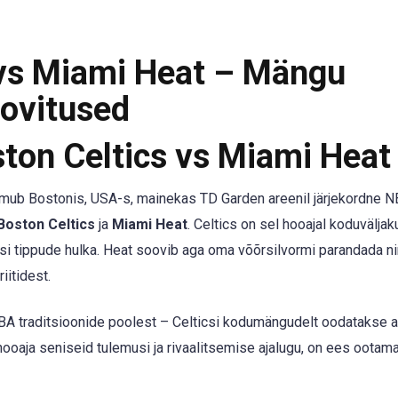
 vs Miami Heat – Mängu
oovitused
ston Celtics vs Miami Heat
 toimub Bostonis, USA-s, mainekas TD Garden areenil järjekordne 
Boston Celtics
ja
Miami Heat
. Celtics on sel hooajal koduväljak
si tippude hulka. Heat soovib aga oma võõrsilvormi parandada n
iitidest.
NBA traditsioonide poolest – Celticsi kodumängudelt oodatakse al
oaja seniseid tulemusi ja rivaalitsemise ajalugu, on ees ootam