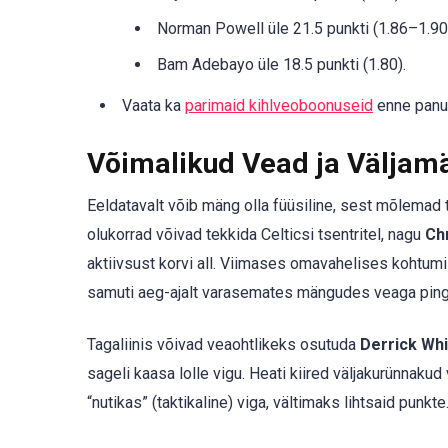
Norman Powell üle 21.5 punkti (1.86–1.90)
Bam Adebayo üle 18.5 punkti (1.80).
Vaata ka
parimaid kihlveoboonuseid
enne panu
Võimalikud Vead ja Väljam
Eeldatavalt võib mäng olla füüsiline, sest mõlemad 
olukorrad võivad tekkida Celticsi tsentritel, nagu
Ch
aktiivsust korvi all. Viimases omavahelises kohtumi
samuti aeg-ajalt varasemates mängudes veaga ping
Tagaliinis võivad veaohtlikeks osutuda
Derrick Whi
sageli kaasa lolle vigu. Heati kiired väljakurünnakud 
“nutikas” (taktikaline) viga, vältimaks lihtsaid punkte