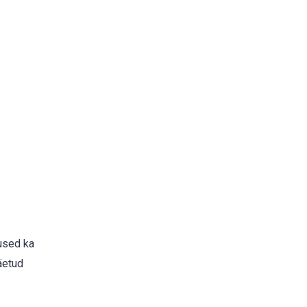
tused ka
äetud