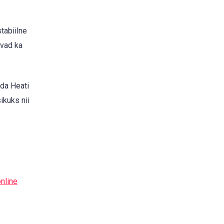
tabiilne
avad ka
ada Heati
ikuks nii
online