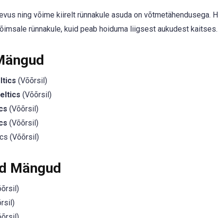
ugevus ning võime kiirelt rünnakule asuda on võtmetähendusega. 
võimsale rünnakule, kuid peab hoiduma liigsest aukudest kaitses.
 Mängud
ltics
(Võõrsil)
eltics
(Võõrsil)
cs
(Võõrsil)
cs
(Võõrsil)
cs (Võõrsil)
ed Mängud
õrsil)
rsil)
õrsil)