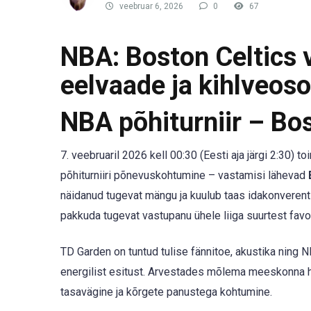
veebruar 6, 2026
0
67
NBA: Boston Celtics
eelvaade ja kihlveos
NBA põhiturniir – Bo
7. veebruaril 2026 kell 00:30 (Eesti aja järgi 2:30)
põhiturniiri põnevuskohtumine – vastamisi lähevad
näidanud tugevat mängu ja kuulub taas idakonverent
pakkuda tugevat vastupanu ühele liiga suurtest favor
TD Garden on tuntud tulise fännitoe, akustika ning 
energilist esitust. Arvestades mõlema meeskonna ho
tasavägine ja kõrgete panustega kohtumine.