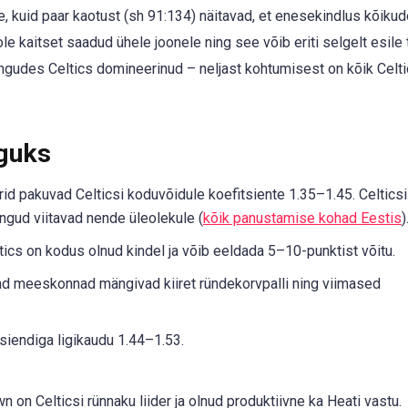
e, kuid paar kaotust (sh 91:134) näitavad, et enesekindlus kõikud
kaitset saadud ühele joonele ning see võib eriti selgelt esile t
ngudes Celtics domineerinud – neljast kohtumisest on kõik Celti
guks
id pakuvad Celticsi koduvõidule koefitsiente 1.35–1.45. Celtics
gud viitavad nende üleolekule (
kõik panustamise kohad Eestis
)
tics on kodus olnud kindel ja võib eeldada 5–10-punktist võitu.
d meeskonnad mängivad kiiret ründekorvpalli ning viimased
siendiga ligikaudu 1.44–1.53.
n on Celticsi rünnaku liider ja olnud produktiivne ka Heati vastu.