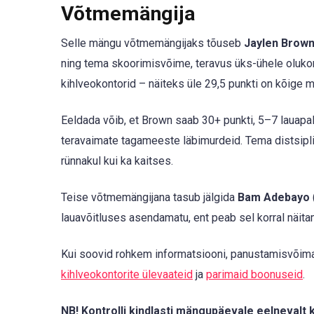
Võtmemängija
Selle mängu võtmemängijaks tõuseb
Jaylen Brow
ning tema skoorimisvõime, teravus üks-ühele olukord
kihlveokontorid – näiteks üle 29,5 punkti on kõige
Eeldada võib, et Brown saab 30+ punkti, 5–7 lauapalli
teravaimate tagameeste läbimurdeid. Tema distsipl
rünnakul kui ka kaitses.
Teise võtmemängijana tasub jälgida
Bam Adebayo
lauavõitluses asendamatu, ent peab sel korral näit
Kui soovid rohkem informatsiooni, panustamisvõimal
kihlveokontorite ülevaateid
ja
parimaid boonuseid
.
NB! Kontrolli kindlasti mängupäevale eelnevalt 