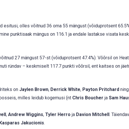
id esitusi, olles võitnud 36 oma 55 mängust (võiduprotsent 65.5
eskmine punktisaak mängus on 116.1 ja endale lastakse visata kes
õitnud 27 mängust 57-st (võiduprotsent 47.4%). Võõrsil on Heat
uti ründav – keskmiselt 117.7 punkti võõrsil, ent kaitses on jäe
driteks on
Jaylen Brown
,
Derrick White
,
Payton Pritchard
ning
koosseis, milles leidub kogemusi (nt
Chris Boucher
ja
Sam Hau
ell
,
Andrew Wiggins
,
Tyler Herro
ja
Davion Mitchell
. Täiendav
Kasparas Jakucionis
.