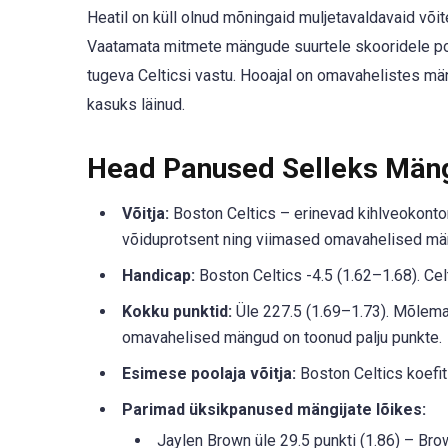
Heatil on küll olnud mõningaid muljetavaldavaid võit
Vaatamata mitmete mängude suurtele skooridele pole 
tugeva Celticsi vastu. Hooajal on omavahelistes mä
kasuks läinud.
Head Panused Selleks Män
Võitja:
Boston Celtics – erinevad kihlveokontor
võiduprotsent ning viimased omavahelised män
Handicap:
Boston Celtics -4.5 (1.62–1.68). Cel
Kokku punktid:
Üle 227.5 (1.69–1.73). Mõlema
omavahelised mängud on toonud palju punkte.
Esimese poolaja võitja:
Boston Celtics koefit
Parimad üksikpanused mängijate lõikes:
Jaylen Brown üle 29.5 punkti (1.86) – Brow