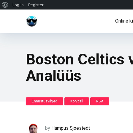
WordPressi
Log In
Register
info
Online k
Boston Celtics
Analüüs
Ennustusvihjed
Korvpall
NBA
by
Hampus Sjoestedt