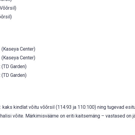
Võõrsil)
õrsil)
s
(Kaseya Center)
s
(Kaseya Center)
 (TD Garden)
 (TD Garden)
: kaks kindlat võitu võõrsil (114:93 ja 110:100) ning tugevad esi
lisi võite. Märkimisväärne on eriti kaitsemäng – vastased on j