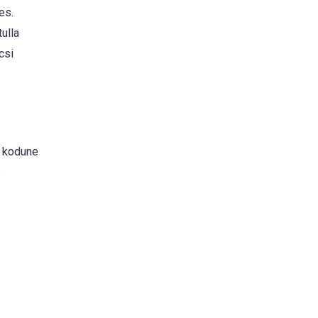
es.
ulla
csi
i kodune
.