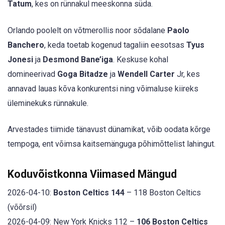
Tatum
, kes on rünnakul meeskonna süda.
Orlando poolelt on võtmerollis noor sõdalane
Paolo
Banchero
, keda toetab kogenud tagaliin eesotsas
Tyus
Jonesi
ja
Desmond Bane’iga
. Keskuse kohal
domineerivad
Goga Bitadze
ja
Wendell Carter
Jr, kes
annavad lauas kõva konkurentsi ning võimaluse kiireks
üleminekuks rünnakule.
Arvestades tiimide tänavust dünamikat, võib oodata kõrge
tempoga, ent võimsa kaitsemänguga põhimõttelist lahingut.
Koduvõistkonna Viimased Mängud
2026-04-10:
Boston Celtics 144
– 118 Boston Celtics
(võõrsil)
2026-04-09: New York Knicks 112 –
106 Boston Celtics