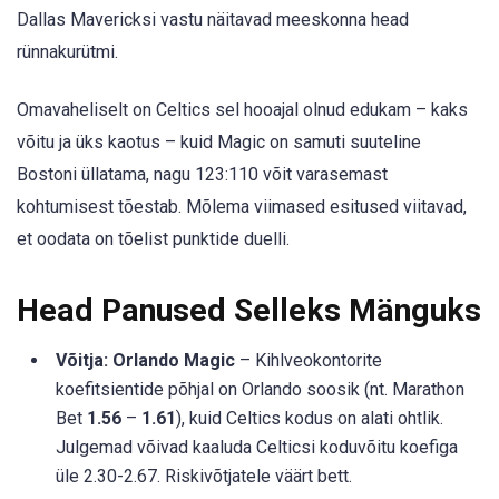
Dallas Mavericksi vastu näitavad meeskonna head
rünnakurütmi.
Omavaheliselt on Celtics sel hooajal olnud edukam – kaks
võitu ja üks kaotus – kuid Magic on samuti suuteline
Bostoni üllatama, nagu 123:110 võit varasemast
kohtumisest tõestab. Mõlema viimased esitused viitavad,
et oodata on tõelist punktide duelli.
Head Panused Selleks Mänguks
Võitja: Orlando Magic
– Kihlveokontorite
koefitsientide põhjal on Orlando soosik (nt. Marathon
Bet
1.56
–
1.61
), kuid Celtics kodus on alati ohtlik.
Julgemad võivad kaaluda Celticsi koduvõitu koefiga
üle 2.30-2.67. Riskivõtjatele väärt bett.