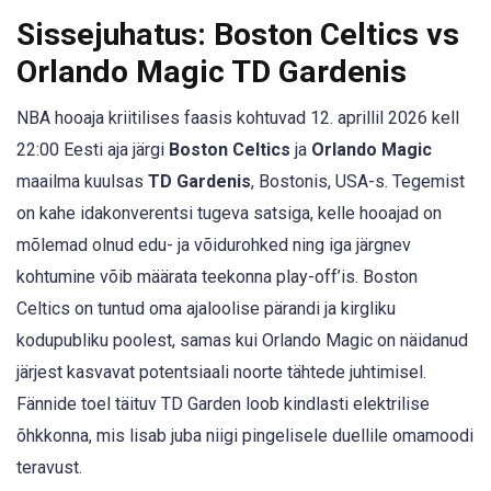
Sissejuhatus: Boston Celtics vs
Orlando Magic TD Gardenis
NBA hooaja kriitilises faasis kohtuvad 12. aprillil 2026 kell
22:00 Eesti aja järgi
Boston Celtics
ja
Orlando Magic
maailma kuulsas
TD Gardenis
, Bostonis, USA-s. Tegemist
on kahe idakonverentsi tugeva satsiga, kelle hooajad on
mõlemad olnud edu- ja võidurohked ning iga järgnev
kohtumine võib määrata teekonna play-off’is. Boston
Celtics on tuntud oma ajaloolise pärandi ja kirgliku
kodupubliku poolest, samas kui Orlando Magic on näidanud
järjest kasvavat potentsiaali noorte tähtede juhtimisel.
Fännide toel täituv TD Garden loob kindlasti elektrilise
õhkkonna, mis lisab juba niigi pingelisele duellile omamoodi
teravust.