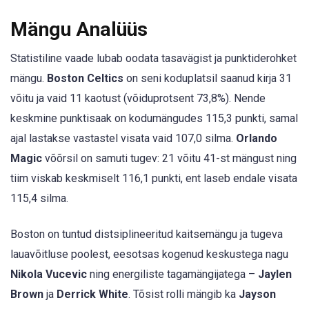
Mängu Analüüs
Statistiline vaade lubab oodata tasavägist ja punktiderohket
mängu.
Boston Celtics
on seni koduplatsil saanud kirja 31
võitu ja vaid 11 kaotust (võiduprotsent 73,8%). Nende
keskmine punktisaak on kodumängudes 115,3 punkti, samal
ajal lastakse vastastel visata vaid 107,0 silma.
Orlando
Magic
võõrsil on samuti tugev: 21 võitu 41-st mängust ning
tiim viskab keskmiselt 116,1 punkti, ent laseb endale visata
115,4 silma.
Boston on tuntud distsiplineeritud kaitsemängu ja tugeva
lauavõitluse poolest, eesotsas kogenud keskustega nagu
Nikola Vucevic
ning energiliste tagamängijatega –
Jaylen
Brown
ja
Derrick White
. Tõsist rolli mängib ka
Jayson