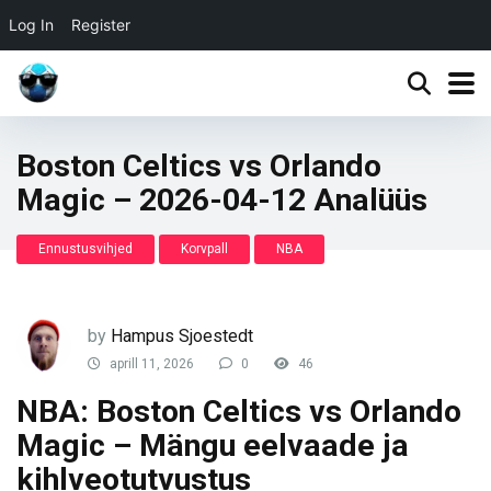
Log In
Register
Boston Celtics vs Orlando
Magic – 2026-04-12 Analüüs
Ennustusvihjed
Korvpall
NBA
by
Hampus Sjoestedt
aprill 11, 2026
0
46
NBA: Boston Celtics vs Orlando
Magic – Mängu eelvaade ja
kihlveotutvustus