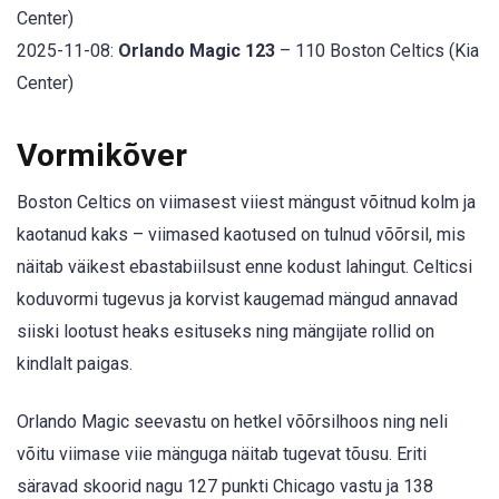
Center)
2025-11-08:
Orlando Magic 123
– 110 Boston Celtics (Kia
Center)
Vormikõver
Boston Celtics on viimasest viiest mängust võitnud kolm ja
kaotanud kaks – viimased kaotused on tulnud võõrsil, mis
näitab väikest ebastabiilsust enne kodust lahingut. Celticsi
koduvormi tugevus ja korvist kaugemad mängud annavad
siiski lootust heaks esituseks ning mängijate rollid on
kindlalt paigas.
Orlando Magic seevastu on hetkel võõrsilhoos ning neli
võitu viimase viie mänguga näitab tugevat tõusu. Eriti
säravad skoorid nagu 127 punkti Chicago vastu ja 138