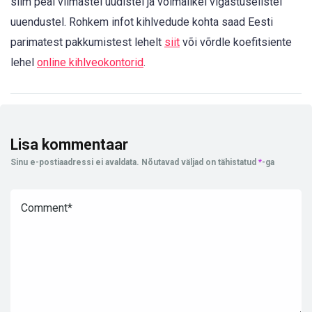
silm peal viimastel uudistel ja võimalikel vigastuselistel
uuendustel. Rohkem infot kihlvedude kohta saad Eesti
parimatest pakkumistest lehelt
siit
või võrdle koefitsiente
lehel
online kihlveokontorid
.
Lisa kommentaar
Sinu e-postiaadressi ei avaldata.
Nõutavad väljad on tähistatud
*
-ga