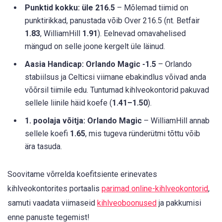
Punktid kokku: üle 216.5
– Mõlemad tiimid on
punktirikkad, panustada võib Over 216.5 (nt. Betfair
1.83
, WilliamHill
1.91
). Eelnevad omavahelised
mängud on selle joone kergelt üle läinud.
Aasia Handicap: Orlando Magic -1.5
– Orlando
stabiilsus ja Celticsi viimane ebakindlus võivad anda
võõrsil tiimile edu. Tuntumad kihlveokontorid pakuvad
sellele liinile häid koefe (
1.41–1.50
).
1. poolaja võitja: Orlando Magic
– WilliamHill annab
sellele koefi
1.65
, mis tugeva ründerütmi tõttu võib
ära tasuda.
Soovitame võrrelda koefitsiente erinevates
kihlveokontorites portaalis
parimad online-kihlveokontorid
,
samuti vaadata viimaseid
kihlveoboonused
ja pakkumisi
enne panuste tegemist!