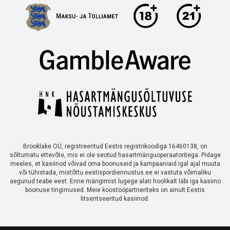
Brooklake OÜ, registreeritud Eestis registrikoodiga 16460138, on
sõltumatu ettevõte, mis ei ole seotud hasartmänguoperaatoritega. Pidage
meeles, et kasiinod võivad oma boonuseid ja kampaaniaid igal ajal muuta
või tühistada, mistõttu eestispordiennustus.ee ei vastuta võimaliku
aegunud teabe eest. Enne mängimist lugege alati hoolikalt läbi iga kasiino
boonuse tingimused. Meie koostööpartneriteks on ainult Eestis
litsentseeritud kasiinod.