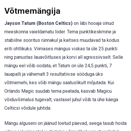
Võtmemängija
Jayson Tatum (Boston Celtics)
on läbi hooaja olnud
meeskonna vaieldamatu liider. Tema punktikeskmine ja
stabiilne sooritus rünnakul ja kaitses muudavad ta kodus
eriti ohtlikuks. Viimases mängus viskas ta üle 25 punkti
ning panustas lauavõitluses ja korvi all agressiivselt. Selle
mängu eel võib oodata, et Tatum on üle 24,5 punkti, 7
lauapalli ja vähemalt 3 resultatiivse sööduga üks
võtmemehi, kes võib mängu saatuslikult mõjutada. Kui
Orlando Magic suudab tema peatada, kasvab Magicu
võiduvõimalus tugevalt; vastasel juhul võib ta ühe käega
Celticsi võidule juhtida.
Mängu alguseni on jäänud loetud päevad, seega tasub hoida