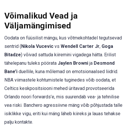
Võimalikud Vead ja
Väljamängimised
Oodata on füüsilist mängu, kus võtmekohtadel tegutsevad
sentrid (
Nikola Vucevic
vs
Wendell Carter Jr
,
Goga
Bitadze
) võivad sattuda kiiremini vigadega hätta. Erilist
tähelepanu tuleks pöörata
Jaylen Browni
ja
Desmond
Bane’i
duellile, kuna mõlemad on emotsionaalsed liidrid.
NBA viimastele kohtumistele tuginedes võib oodata, et
Celtics keskpositsiooni mehed üritavad provotseerida
Orlando noori forwards’e, mis suurendab vea- ja tehnilise
vea riski. Banchero agressiivne mäng võib põhjustada talle
isiklikke vigu, eriti kui mäng läheb kiireks ja lauas tehakse
palju kontakte.