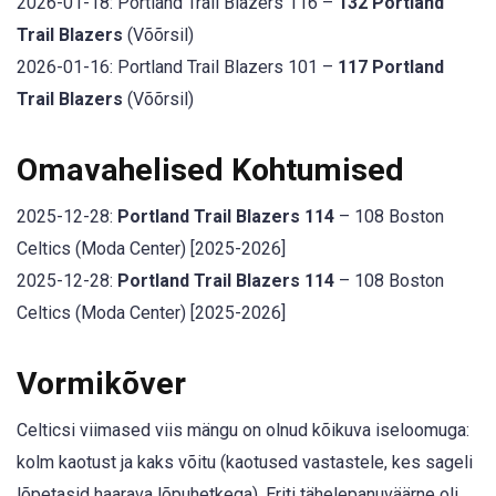
2026-01-18: Portland Trail Blazers 116 –
132 Portland
Trail Blazers
(Võõrsil)
2026-01-16: Portland Trail Blazers 101 –
117 Portland
Trail Blazers
(Võõrsil)
Omavahelised Kohtumised
2025-12-28:
Portland Trail Blazers 114
– 108 Boston
Celtics (Moda Center) [2025-2026]
2025-12-28:
Portland Trail Blazers 114
– 108 Boston
Celtics (Moda Center) [2025-2026]
Vormikõver
Celticsi viimased viis mängu on olnud kõikuva iseloomuga:
kolm kaotust ja kaks võitu (kaotused vastastele, kes sageli
lõpetasid haarava lõpuhetkega). Eriti tähelepanuväärne oli