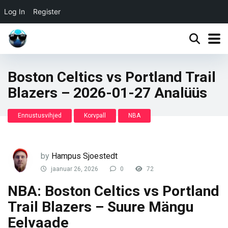
Log In
Register
Boston Celtics vs Portland Trail
Blazers – 2026-01-27 Analüüs
Ennustusvihjed
Korvpall
NBA
by
Hampus Sjoestedt
jaanuar 26, 2026
0
72
NBA: Boston Celtics vs Portland
Trail Blazers – Suure Mängu
Eelvaade