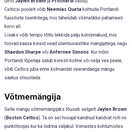
(eriti
Jaylen Browni
ja
Pritchardi
vastu).
Celticsi poolelt võib
Neemias Queta
kohtuda Portlandi
füüsiliste tsentritega, mis tähendab võimalikke pahameeli
korvi all.
Lisaks võib tempo tõttu tekkida palju kiirrünnakuid, mis
toovad kaasa kiireid vead ülientusiastlike mängijatega, nagu
Shaedon Sharpe
või
Anfernee Simons
. Kui mõni
Portlandi lõpetaja satub kiiresti kolme või nelja vea peale,
võib Celtics juba enne kolmandat veerandaega mängu
saatus otsustada.
Võtmemängija
Selle mängu võtmemängijaks tõuseb selgelt
Jaylen Brown
(
Boston Celtics
). Ta on sel hooajal kandnud kandvat rolli nii
punktitoojas kui ka liidrina väljakul. Viimastes kohtumistes