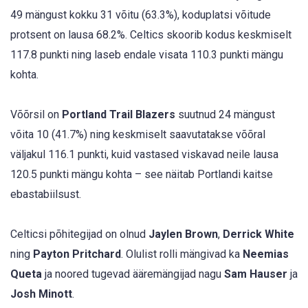
49 mängust kokku 31 võitu (63.3%), koduplatsi võitude
protsent on lausa 68.2%. Celtics skoorib kodus keskmiselt
117.8 punkti ning laseb endale visata 110.3 punkti mängu
kohta.
Võõrsil on
Portland Trail Blazers
suutnud 24 mängust
võita 10 (41.7%) ning keskmiselt saavutatakse võõral
väljakul 116.1 punkti, kuid vastased viskavad neile lausa
120.5 punkti mängu kohta – see näitab Portlandi kaitse
ebastabiilsust.
Celticsi põhitegijad on olnud
Jaylen Brown
,
Derrick White
ning
Payton Pritchard
. Olulist rolli mängivad ka
Neemias
Queta
ja noored tugevad ääremängijad nagu
Sam Hauser
ja
Josh Minott
.