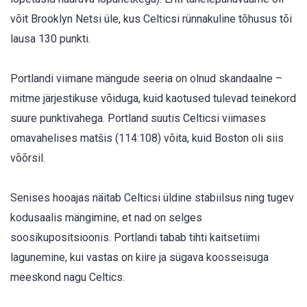
võit Brooklyn Netsi üle, kus Celticsi rünnakuline tõhusus tõi
lausa 130 punkti.
Portlandi viimane mängude seeria on olnud skandaalne –
mitme järjestikuse võiduga, kuid kaotused tulevad teinekord
suure punktivahega. Portland suutis Celticsi viimases
omavahelises matšis (114:108) võita, kuid Boston oli siis
võõrsil.
Senises hooajas näitab Celticsi üldine stabiilsus ning tugev
kodusaalis mängimine, et nad on selges
soosikupositsioonis. Portlandi tabab tihti kaitsetiimi
lagunemine, kui vastas on kiire ja sügava koosseisuga
meeskond nagu Celtics.