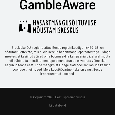
Brooklake OÜ, registreeritud Eestis registrikoodiga 16460138, on
sõltumatu ettevõte, mis ei ole seotud hasartmänguoperaatoritega. Pidage
meeles, et kasiinod võivad oma boonuseid ja kampaaniaid igal ajal muuta
või tühistada, mistõttu eestispordiennustus.ee ei vastuta võimaliku
aegunud teabe eest. Enne mängimist lugege alati hoolikalt läbi iga kasiino
boonuse tingimused. Meie koostööpartneriteks on ainult Eestis
litsentseeritud kasiinod.
© Copyright 2025 Eesti spordiennustus
Liigatabelid