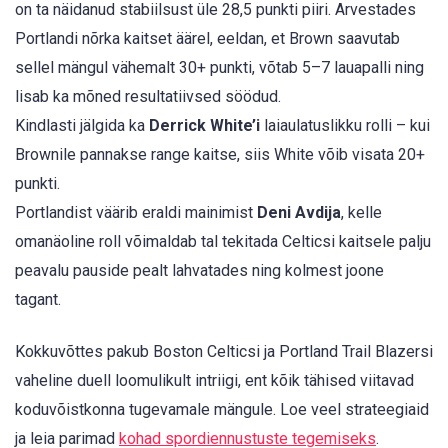
on ta näidanud stabiilsust üle 28,5 punkti piiri. Arvestades
Portlandi nõrka kaitset äärel, eeldan, et Brown saavutab
sellel mängul vähemalt 30+ punkti, võtab 5–7 lauapalli ning
lisab ka mõned resultatiivsed söödud.
Kindlasti jälgida ka
Derrick White’i
laiaulatuslikku rolli – kui
Brownile pannakse range kaitse, siis White võib visata 20+
punkti.
Portlandist väärib eraldi mainimist
Deni Avdija
, kelle
omanäoline roll võimaldab tal tekitada Celticsi kaitsele palju
peavalu pauside pealt lahvatades ning kolmest joone
tagant.
Kokkuvõttes pakub Boston Celticsi ja Portland Trail Blazersi
vaheline duell loomulikult intriigi, ent kõik tähised viitavad
koduvõistkonna tugevamale mängule. Loe veel strateegiaid
ja leia parimad
kohad spordiennustuste tegemiseks
.