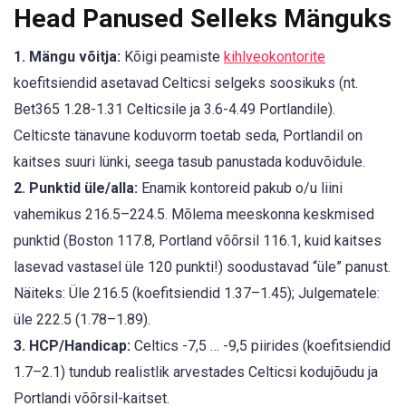
Head Panused Selleks Mänguks
1. Mängu võitja:
Kõigi peamiste
kihlveokontorite
koefitsiendid asetavad Celticsi selgeks soosikuks (nt.
Bet365 1.28-1.31 Celticsile ja 3.6-4.49 Portlandile).
Celticste tänavune koduvorm toetab seda, Portlandil on
kaitses suuri lünki, seega tasub panustada koduvõidule.
2. Punktid üle/alla:
Enamik kontoreid pakub o/u liini
vahemikus 216.5–224.5. Mõlema meeskonna keskmised
punktid (Boston 117.8, Portland võõrsil 116.1, kuid kaitses
lasevad vastasel üle 120 punkti!) soodustavad “üle” panust.
Näiteks: Üle 216.5 (koefitsiendid 1.37–1.45); Julgematele:
üle 222.5 (1.78–1.89).
3. HCP/Handicap:
Celtics -7,5 … -9,5 piirides (koefitsiendid
1.7–2.1) tundub realistlik arvestades Celticsi kodujõudu ja
Portlandi võõrsil-kaitset.