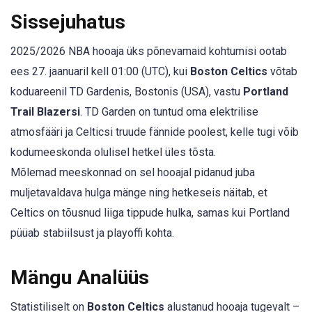
Sissejuhatus
2025/2026 NBA hooaja üks põnevamaid kohtumisi ootab
ees 27. jaanuaril kell 01:00 (UTC), kui
Boston Celtics
võtab
koduareenil TD Gardenis, Bostonis (USA), vastu
Portland
Trail Blazersi
. TD Garden on tuntud oma elektrilise
atmosfääri ja Celticsi truude fännide poolest, kelle tugi võib
kodumeeskonda olulisel hetkel üles tõsta.
Mõlemad meeskonnad on sel hooajal pidanud juba
muljetavaldava hulga mänge ning hetkeseis näitab, et
Celtics on tõusnud liiga tippude hulka, samas kui Portland
püüab stabiilsust ja playoffi kohta.
Mängu Analüüs
Statistiliselt on
Boston Celtics
alustanud hooaja tugevalt –