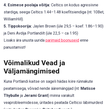
4. Esimese poolaja võitja:
Celtics on kodus agresiivne
stardiga, seega Celtics 1.44–1.48 koefitsiendiga (nt. 10Bet,
WilliamHill).
5. Tippskoorija:
Jaylen Brown (üle 29,5 – koef. 1.86–1.90)
ja Deni Avdija Portlandilt (üle 22,5 – ca 1.95)
Lisaks ära unusta uurida
parimaid boonuseid
enne
panustamist!
Võimalikud Vead ja
Väljamängimised
Kuna Portlandi kaitse on sageli hädas kiire rünnakute
peatamisega, võivad nende ääremängijad (nt.
Matisse
Thybulle
ja
Jerami Grant
) minna varakult
veaprobleemidesse, üritades peatada Celticsi läbimurdeid