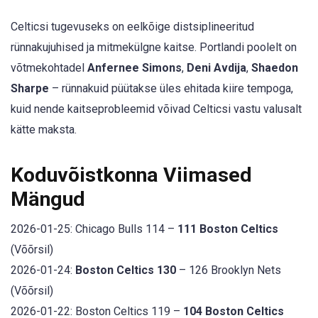
Celticsi tugevuseks on eelkõige distsiplineeritud
rünnakujuhised ja mitmekülgne kaitse. Portlandi poolelt on
võtmekohtadel
Anfernee Simons
,
Deni Avdija
,
Shaedon
Sharpe
– rünnakuid püütakse üles ehitada kiire tempoga,
kuid nende kaitseprobleemid võivad Celticsi vastu valusalt
kätte maksta.
Koduvõistkonna Viimased
Mängud
2026-01-25: Chicago Bulls 114 –
111 Boston Celtics
(Võõrsil)
2026-01-24:
Boston Celtics 130
– 126 Brooklyn Nets
(Võõrsil)
2026-01-22: Boston Celtics 119 –
104 Boston Celtics