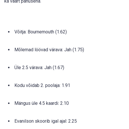
ka väärt panusena.
Võitja: Bournemouth (1.62)
Mõlemad löövad värava: Jah (1.75)
Üle 2.5 värava: Jah (1.67)
Kodu võidab 2. poolaja: 1.91
Mängus üle 4.5 kaardi: 2.10
Evanilson skoorib igal ajal: 2.25