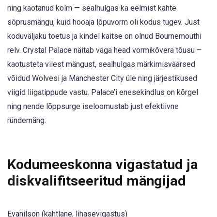
ning kaotanud kolm — sealhulgas ka eelmist kahte
sõprusmängu, kuid hooaja lõpuvorm oli kodus tugev. Just
koduväljaku toetus ja kindel kaitse on olnud Bournemouthi
relv. Crystal Palace näitab väga head vormikõvera tõusu –
kaotusteta viiest mängust, sealhulgas märkimisväärsed
võidud Wolvesi ja Manchester City üle ning järjestikused
viigid liigatippude vastu. Palace’i enesekindlus on kõrgel
ning nende lõppsurge iseloomustab just efektiivne
ründemäng.
Kodumeeskonna vigastatud ja
diskvalifitseeritud mängijad
Evanilson (kahtlane, lihasevigastus)