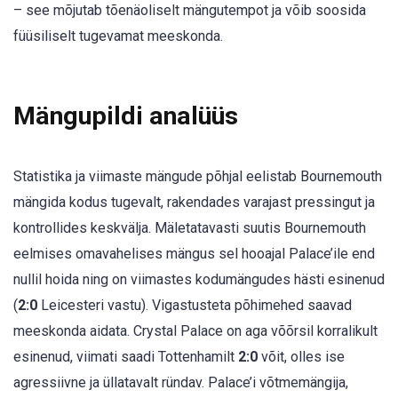
– see mõjutab tõenäoliselt mängutempot ja võib soosida
füüsiliselt tugevamat meeskonda.
Mängupildi analüüs
Statistika ja viimaste mängude põhjal eelistab Bournemouth
mängida kodus tugevalt, rakendades varajast pressingut ja
kontrollides keskvälja. Mäletatavasti suutis Bournemouth
eelmises omavahelises mängus sel hooajal Palace’ile end
nullil hoida ning on viimastes kodumängudes hästi esinenud
(
2:0
Leicesteri vastu). Vigastusteta põhimehed saavad
meeskonda aidata. Crystal Palace on aga võõrsil korralikult
esinenud, viimati saadi Tottenhamilt
2:0
võit, olles ise
agressiivne ja üllatavalt ründav. Palace’i võtmemängija,