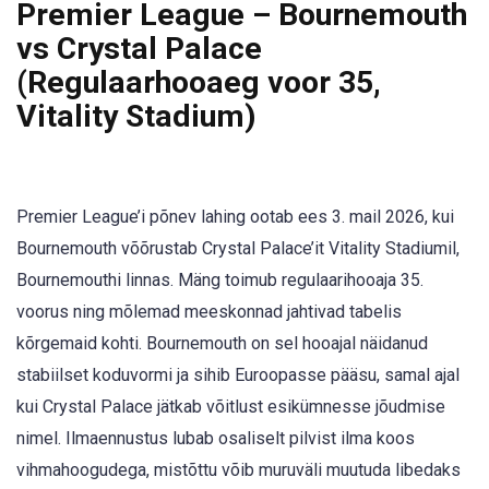
Premier League – Bournemouth
vs Crystal Palace
(Regulaarhooaeg voor 35,
Vitality Stadium)
Premier League’i põnev lahing ootab ees 3. mail 2026, kui
Bournemouth võõrustab Crystal Palace’it Vitality Stadiumil,
Bournemouthi linnas. Mäng toimub regulaarihooaja 35.
voorus ning mõlemad meeskonnad jahtivad tabelis
kõrgemaid kohti. Bournemouth on sel hooajal näidanud
stabiilset koduvormi ja sihib Euroopasse pääsu, samal ajal
kui Crystal Palace jätkab võitlust esikümnesse jõudmise
nimel. Ilmaennustus lubab osaliselt pilvist ilma koos
vihmahoogudega, mistõttu võib muruväli muutuda libedaks