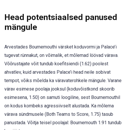
Head potentsiaalsed panused
mängule
Arvestades Bournemouthi värsket koduvormi ja Palace’i
tugevat rünnakut, on võimalik, et mõlemad löövad värava.
Võõrustajate võit tundub koefitsiendi (1.62) poolest
ahvatlev, kuid arvestades Palace’i head neile sobivat
tempot, võiks mõelda ka väravaterohkele mängule. Varane
värav esimese poolaja jooksul (koduvõistkond skoorib
esimesena, 1.50) on samuti loogiline, sest Bournemouthil
on kodus kombeks agressiivselt alustada. Ka mõlema
värava sündmusele (Both Teams to Score, 1.75) tasub
panustada. Võitja teisel poolajal: Bournemouth 1.91 tundub