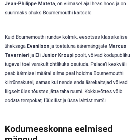
Jean-Philippe Mateta
, on viimasel ajal heas hoos ja on
suurimaks ohuks Bournemouthi kaitsele.
Kuid Bournemouthi ründav kolmik, eesotsas klassikalise
üheksaga
Evanilson
ja toetatuna ääremängijate
Marcus
Tavernieri
ja
Eli Junior Kroupi
poolt, võivad kodupubliku
tugeval toel varakult ohtlikuks osutuda. Palace’i keskväli
peab äärmisel määral silma peal hoidma Bournemouthi
kiirrünnakutel, samas kui nende enda äärekaitsjad võivad
liigselt üles tõustes jätta taha ruumi. Kokkuvõttes võib
oodata tempokat, füüsilist ja üsna lahtist matši.
Kodumeeskonna eelmised
mängud