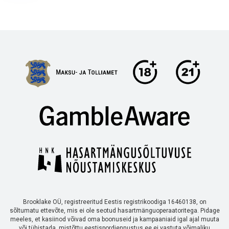
Brooklake OÜ, registreeritud Eestis registrikoodiga 16460138, on
sõltumatu ettevõte, mis ei ole seotud hasartmänguoperaatoritega. Pidage
meeles, et kasiinod võivad oma boonuseid ja kampaaniaid igal ajal muuta
või tühistada, mistõttu eestispordiennustus.ee ei vastuta võimaliku