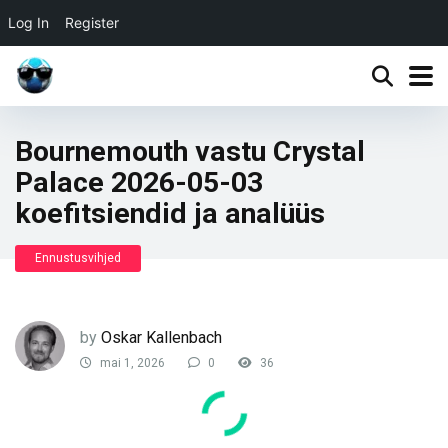
Log In
Register
Bournemouth vastu Crystal
Palace 2026-05-03
koefitsiendid ja analüüs
Ennustusvihjed
by
Oskar Kallenbach
mai 1, 2026
0
36