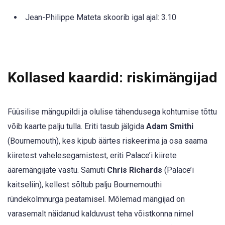
Jean-Philippe Mateta skoorib igal ajal: 3.10
Kollased kaardid: riskimängijad
Füüsilise mängupildi ja olulise tähendusega kohtumise tõttu
võib kaarte palju tulla. Eriti tasub jälgida
Adam Smithi
(Bournemouth), kes kipub äärtes riskeerima ja osa saama
kiiretest vahelesegamistest, eriti Palace’i kiirete
ääremängijate vastu. Samuti
Chris Richards
(Palace’i
kaitseliin), kellest sõltub palju Bournemouthi
ründekolmnurga peatamisel. Mõlemad mängijad on
varasemalt näidanud kalduvust teha võistkonna nimel