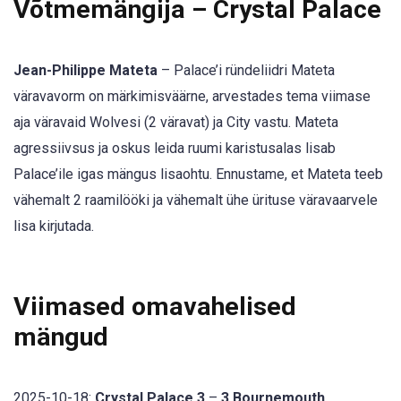
Võtmemängija – Crystal Palace
Jean-Philippe Mateta
– Palace’i ründeliidri Mateta
väravavorm on märkimisväärne, arvestades tema viimase
aja väravaid Wolvesi (2 väravat) ja City vastu. Mateta
agressiivsus ja oskus leida ruumi karistusalas lisab
Palace’ile igas mängus lisaohtu. Ennustame, et Mateta teeb
vähemalt 2 raamilööki ja vähemalt ühe ürituse väravaarvele
lisa kirjutada.
Viimased omavahelised
mängud
2025-10-18:
Crystal Palace 3
–
3 Bournemouth