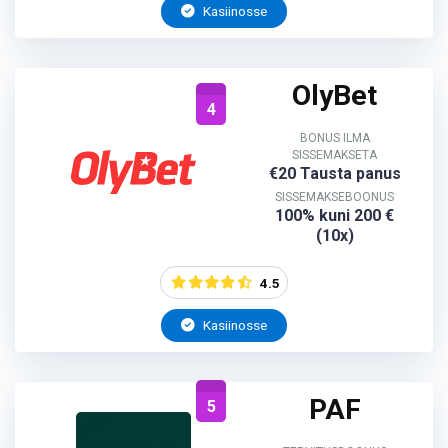
Kasiinosse
OlyBet
4
BONUS ILMA
SISSEMAKSETA
€20 Tausta panus
SISSEMAKSEBOONUS
100% kuni 200 €
(10x)
4.5
Kasiinosse
PAF
5