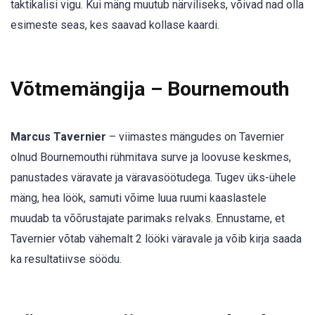
taktikalisi vigu. Kui mäng muutub närviliseks, võivad nad olla
esimeste seas, kes saavad kollase kaardi.
Võtmemängija – Bournemouth
Marcus Tavernier
– viimastes mängudes on Tavernier
olnud Bournemouthi rühmitava surve ja loovuse keskmes,
panustades väravate ja väravasöötudega. Tugev üks-ühele
mäng, hea löök, samuti võime luua ruumi kaaslastele
muudab ta võõrustajate parimaks relvaks. Ennustame, et
Tavernier võtab vähemalt 2 lööki väravale ja võib kirja saada
ka resultatiivse söödu.