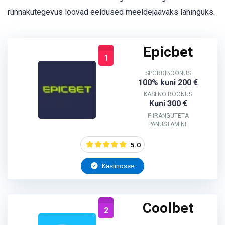
rünnakutegevus loovad eeldused meeldejäävaks lahinguks.
Epicbet
1
SPORDIBOONUS
100% kuni 200 €
KASIINO BOONUS
Kuni 300 €
PIIRANGUTETA
PANUSTAMINE
5.0
Kasiinosse
Coolbet
2