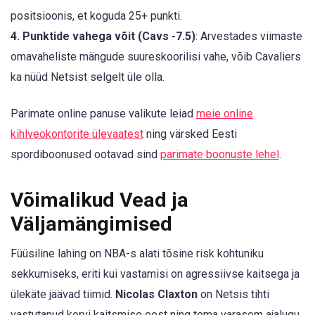
positsioonis, et koguda 25+ punkti.
4. Punktide vahega võit (Cavs -7.5)
: Arvestades viimaste
omavaheliste mängude suureskoorilisi vahe, võib Cavaliers
ka nüüd Netsist selgelt üle olla.
Parimate online panuse valikute leiad
meie online
kihlveokontorite ülevaatest
ning värsked Eesti
spordiboonused ootavad sind
parimate boonuste lehel
.
Võimalikud Vead ja
Väljamängimised
Füüsiline lahing on NBA-s alati tõsine risk kohtuniku
sekkumiseks, eriti kui vastamisi on agressiivse kaitsega ja
ülekäte jäävad tiimid.
Nicolas Claxton
on Netsis tihti
vastutanud korvi kaitsmise eest ning tema varasem ajalugu