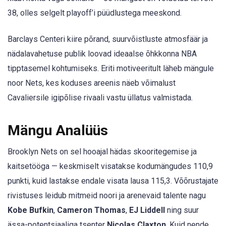
38, olles selgelt playoff’i püüdlustega meeskond.
Barclays Centeri kiire põrand, suurvõistluste atmosfäär ja
nädalavahetuse publik loovad ideaalse õhkkonna NBA
tipptasemel kohtumiseks. Eriti motiveeritult läheb mängule
noor Nets, kes koduses areenis näeb võimalust
Cavaliersile igipõlise rivaali vastu üllatus valmistada.
Mängu Analüüs
Brooklyn Nets on sel hooajal hädas skooritegemise ja
kaitsetööga — keskmiselt visatakse kodumängudes 110,9
punkti, kuid lastakse endale visata lausa 115,3. Võõrustajate
rivistuses leidub mitmeid noori ja arenevaid talente nagu
Kobe Bufkin
,
Cameron Thomas
,
EJ Liddell
ning suur
ässa-potentsiaaliga tsenter
Nicolas Claxton
. Kuid nende