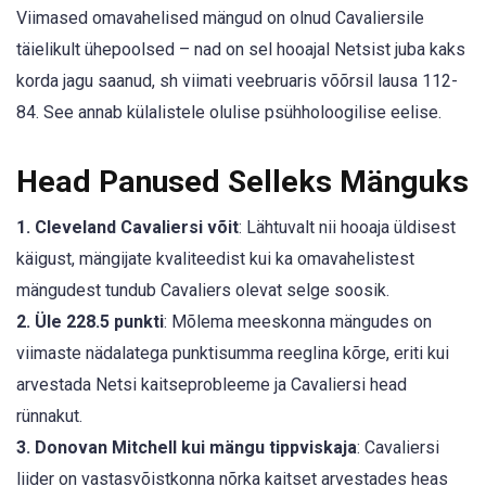
Viimased omavahelised mängud on olnud Cavaliersile
täielikult ühepoolsed – nad on sel hooajal Netsist juba kaks
korda jagu saanud, sh viimati veebruaris võõrsil lausa 112-
84. See annab külalistele olulise psühholoogilise eelise.
Head Panused Selleks Mänguks
1. Cleveland Cavaliersi võit
: Lähtuvalt nii hooaja üldisest
käigust, mängijate kvaliteedist kui ka omavahelistest
mängudest tundub Cavaliers olevat selge soosik.
2. Üle 228.5 punkti
: Mõlema meeskonna mängudes on
viimaste nädalatega punktisumma reeglina kõrge, eriti kui
arvestada Netsi kaitseprobleeme ja Cavaliersi head
rünnakut.
3. Donovan Mitchell kui mängu tippviskaja
: Cavaliersi
liider on vastasvõistkonna nõrka kaitset arvestades heas