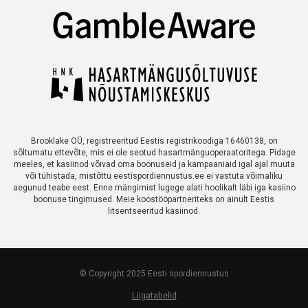
Brooklake OÜ, registreeritud Eestis registrikoodiga 16460138, on
sõltumatu ettevõte, mis ei ole seotud hasartmänguoperaatoritega. Pidage
meeles, et kasiinod võivad oma boonuseid ja kampaaniaid igal ajal muuta
või tühistada, mistõttu eestispordiennustus.ee ei vastuta võimaliku
aegunud teabe eest. Enne mängimist lugege alati hoolikalt läbi iga kasiino
boonuse tingimused. Meie koostööpartneriteks on ainult Eestis
litsentseeritud kasiinod.
© Copyright 2025 Eesti spordiennustus
Liigatabelid