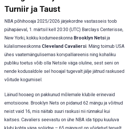
Turniir ja Taust
NBA põhihooaja 2025/2026 järjekordne vastasseis toob
pühapäeval, 1. märtsil kell 20:30 (UTC) Barclays Centerisse,
New Yorki, kokku kodumeeskonna
Brooklyn Netsi
ja
külalismeeskonna
Cleveland Cavaliersi
. Mäng toimub USA
ühes vaatemängulisemas korvpalliareenis ning kohaliku
publiku toetus võib olla Netsile väga oluline, sest seni on
nende kodusaldole sel hooajal tugevalt jälje jätnud raskused
võitude kogumisel.
Läinud hooaeg on pakkunud mõlemale klubile erinevaid
emotsioone. Brooklyn Nets on pidanud 62 mängu ja võitnud
neist vaid 16, mis näitab suuri raskusi nii rünnakul kui
kaitses. Cavaliers seevastu on ühe NBA ida tippu kuuluva
klubi kohta väga soliidne – 65 mängust on võidetud tervelt