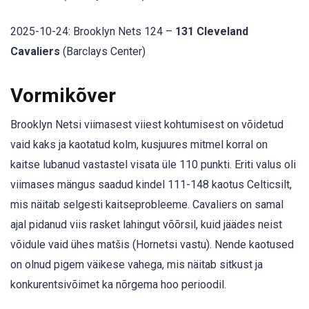
2025-10-24: Brooklyn Nets 124 –
131 Cleveland
Cavaliers
(Barclays Center)
Vormikõver
Brooklyn Netsi viimasest viiest kohtumisest on võidetud
vaid kaks ja kaotatud kolm, kusjuures mitmel korral on
kaitse lubanud vastastel visata üle 110 punkti. Eriti valus oli
viimases mängus saadud kindel 111-148 kaotus Celticsilt,
mis näitab selgesti kaitseprobleeme. Cavaliers on samal
ajal pidanud viis rasket lahingut võõrsil, kuid jäädes neist
võidule vaid ühes matšis (Hornetsi vastu). Nende kaotused
on olnud pigem väikese vahega, mis näitab sitkust ja
konkurentsivõimet ka nõrgema hoo perioodil.