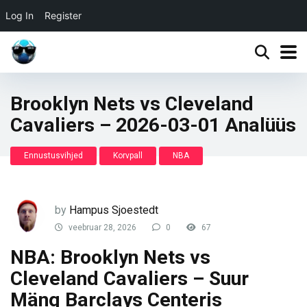
Log In
Register
Brooklyn Nets vs Cleveland
Cavaliers – 2026-03-01 Analüüs
Ennustusvihjed
Korvpall
NBA
by
Hampus Sjoestedt
veebruar 28, 2026
0
67
NBA: Brooklyn Nets vs
Cleveland Cavaliers – Suur
Mäng Barclays Centeris