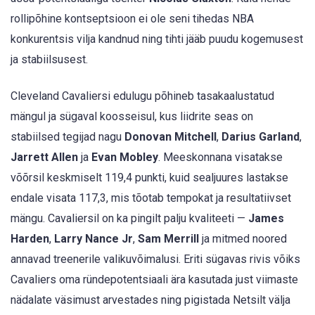
rollipõhine kontseptsioon ei ole seni tihedas NBA
konkurentsis vilja kandnud ning tihti jääb puudu kogemusest
ja stabiilsusest.
Cleveland Cavaliersi edulugu põhineb tasakaalustatud
mängul ja sügaval koosseisul, kus liidrite seas on
stabiilsed tegijad nagu
Donovan Mitchell
,
Darius Garland
,
Jarrett Allen
ja
Evan Mobley
. Meeskonnana visatakse
võõrsil keskmiselt 119,4 punkti, kuid sealjuures lastakse
endale visata 117,3, mis tõotab tempokat ja resultatiivset
mängu. Cavaliersil on ka pingilt palju kvaliteeti —
James
Harden
,
Larry Nance Jr
,
Sam Merrill
ja mitmed noored
annavad treenerile valikuvõimalusi. Eriti sügavas rivis võiks
Cavaliers oma ründepotentsiaali ära kasutada just viimaste
nädalate väsimust arvestades ning pigistada Netsilt välja