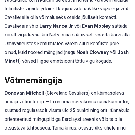
tehniliste vigade ja kiirelt kogunevate isiklike vigadega võib
Cavaliersile olla võimaluseks otsida jõuliselt kontakti.
Cavaliersis võib
Larry Nance Jr
või
Evan Mobley
sattuda
kiirelt vigadesse, kui Nets püüab aktiivselt söösta korvi alla.
Omavahelistes kohtumistes varem suuri konflikte pole
olnud, kuid noored mängijad (nagu
Noah Clowney
või
Josh
Minott
) võivad liigse emotsiooni tõttu vigu koguda.
Võtmemängija
Donovan Mitchell
(Cleveland Cavaliers) on käimasoleva
hooaja võtmetegija — ta on oma meeskonna rünnakumootor,
suutnud regulaarselt visata üle 25 punkti ning eriti rünnakule
orienteeritud mängupildiga Barclaysi areenis võib ta olla
otsustava tähtsusega. Tema kiirus, osavus üks-ühele ning