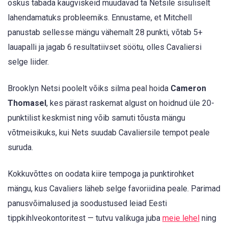
oskus tabada kaugviskeid muudavad ta Netsile sisuliselt
lahendamatuks probleemiks. Ennustame, et Mitchell
panustab sellesse mängu vähemalt 28 punkti, võtab 5+
lauapalli ja jagab 6 resultatiivset söötu, olles Cavaliersi
selge liider.
Brooklyn Netsi poolelt võiks silma peal hoida
Cameron
Thomasel
, kes pärast raskemat algust on hoidnud üle 20-
punktilist keskmist ning võib samuti tõusta mängu
võtmeisikuks, kui Nets suudab Cavaliersile tempot peale
suruda.
Kokkuvõttes on oodata kiire tempoga ja punktirohket
mängu, kus Cavaliers läheb selge favoriidina peale. Parimad
panusvõimalused ja soodustused leiad Eesti
tippkihlveokontoritest — tutvu valikuga juba
meie lehel
ning