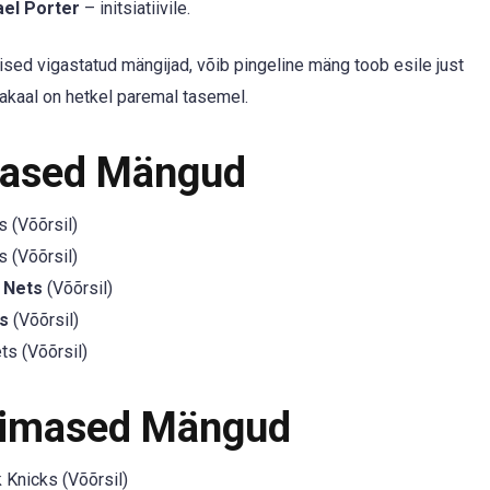
el Porter
– initsiatiivile.
lised vigastatud mängijad, võib pingeline mäng toob esile just
sakaal on hetkel paremal tasemel.
mased Mängud
 (Võõrsil)
 (Võõrsil)
 Nets
(Võõrsil)
s
(Võõrsil)
s (Võõrsil)
iimased Mängud
Knicks (Võõrsil)