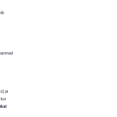
õib
 parimad
s) ja
 kui
ikal