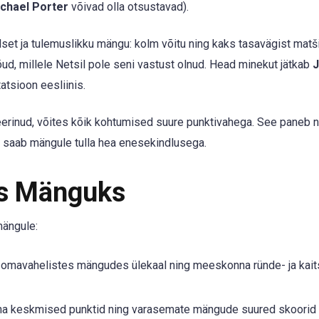
chael Porter
võivad olla otsustavad).
ilset ja tulemuslikku mängu: kolm võitu ning kaks tasavägist matš
ud, millele Netsil pole seni vastust olnud. Head minekut jätkab
J
atsioon eesliinis.
rinud, võites kõik kohtumised suure punktivahega. See paneb 
saab mängule tulla hea enesekindlusega.
ks Mänguks
mängule:
 omavahelistes mängudes ülekaal ning meeskonna ründe- ja kaits
 keskmised punktid ning varasemate mängude suured skoorid