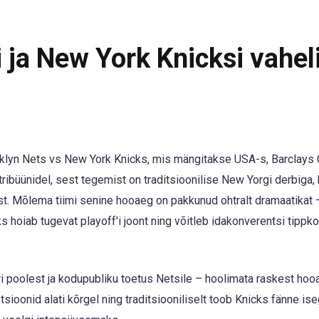
 ja New York Knicksi vahel
lyn Nets vs New York Knicks, mis mängitakse USA-s, Barclays 
 tribüünidel, sest tegemist on traditsioonilise New Yorgi derbiga,
. Mõlema tiimi senine hooaeg on pakkunud ohtralt dramaatikat 
 hoiab tugevat playoff'i joont ning võitleb idakonverentsi tippk
poolest ja kodupubliku toetus Netsile – hoolimata raskest hooa
ioonid alati kõrgel ning traditsiooniliselt toob Knicks fänne ise