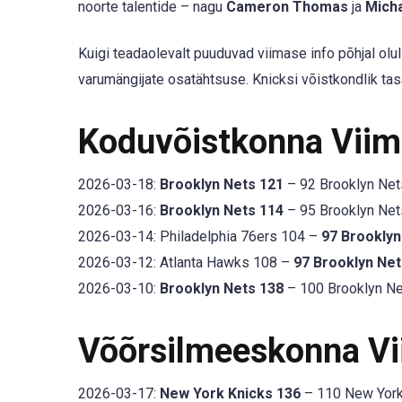
noorte talentide – nagu
Cameron Thomas
ja
Micha
Kuigi teadaolevalt puuduvad viimase info põhjal olu
varumängijate osatähtsuse. Knicksi võistkondlik ta
Koduvõistkonna Vii
2026-03-18:
Brooklyn Nets 121
– 92 Brooklyn Nets
2026-03-16:
Brooklyn Nets 114
– 95 Brooklyn Nets
2026-03-14: Philadelphia 76ers 104 –
97 Brooklyn
2026-03-12: Atlanta Hawks 108 –
97 Brooklyn Net
2026-03-10:
Brooklyn Nets 138
– 100 Brooklyn Net
Võõrsilmeeskonna V
2026-03-17:
New York Knicks 136
– 110 New York 