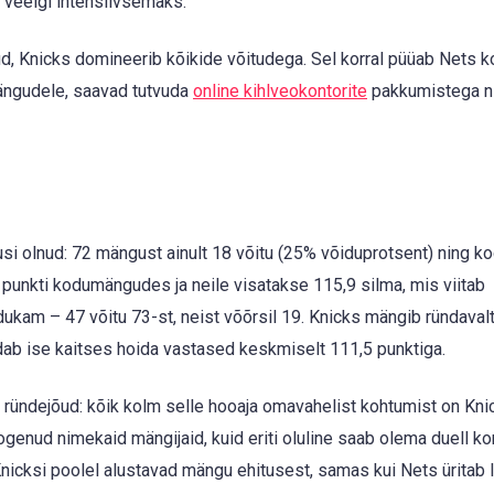
 veelgi intensiivsemaks.
d, Knicks domineerib kõikide võitudega. Sel korral püüab Nets 
ängudele, saavad tutvuda
online kihlveokontorite
pakkumistega n
kusi olnud: 72 mängust ainult 18 võitu (25% võiduprotsent) ning k
punkti kodumängudes ja neile visatakse 115,9 silma, mis viitab
ukam – 47 võitu 73-st, neist võõrsil 19. Knicks mängib ründaval
ab ise kaitses hoida vastased keskmiselt 111,5 punktiga.
 ründejõud: kõik kolm selle hooaja omavahelist kohtumist on Kni
enud nimekaid mängijaid, kuid eriti oluline saab olema duell korv
nicksi poolel alustavad mängu ehitusest, samas kui Nets üritab 