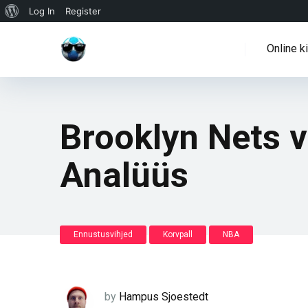
WordPressi
Log In
Register
info
Online k
Brooklyn Nets 
Analüüs
Ennustusvihjed
Korvpall
NBA
by
Hampus Sjoestedt