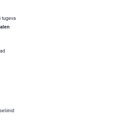
i tugeva
alen
nad
eliinid