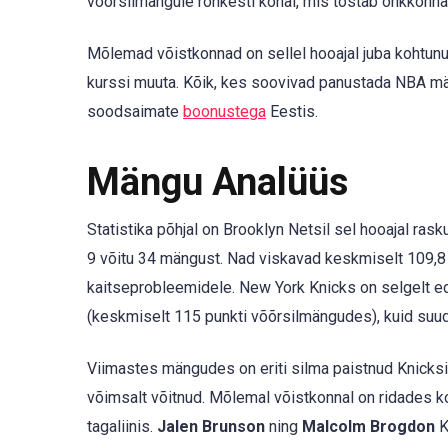
võõrsilmängule rohkesti kohal, mis tõstab õhkkonna
Mõlemad võistkonnad on sellel hooajal juba kohtunu
kurssi muuta. Kõik, kes soovivad panustada NBA m
soodsaimate
boonustega
Eestis.
Mängu Analüüs
Statistika põhjal on Brooklyn Netsil sel hooajal ras
9 võitu 34 mängust. Nad viskavad keskmiselt 109,8 
kaitseprobleemidele. New York Knicks on selgelt ed
(keskmiselt 115 punkti võõrsilmängudes), kuid suud
Viimastes mängudes on eriti silma paistnud Knicksi
võimsalt võitnud. Mõlemal võistkonnal on ridades kog
tagaliinis.
Jalen Brunson
ning
Malcolm Brogdon
K