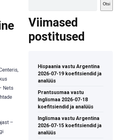
Otsi
Viimased
ine
postitused
Hispaania vastu Argentina
Centeris,
2026-07-19 koefitsiendid ja
 kus
analüüs
– Nets
Prantsusmaa vastu
ohtade
Inglismaa 2026-07-18
koefitsiendid ja analüüs
Inglismaa vastu Argentina
jast –
2026-07-15 koefitsiendid ja
gi
analüüs