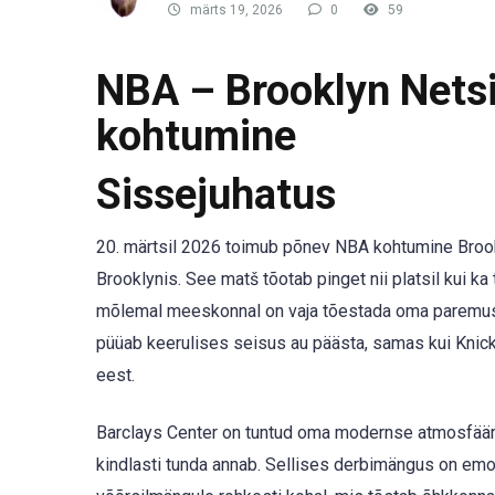
märts 19, 2026
0
59
NBA – Brooklyn Netsi
kohtumine
Sissejuhatus
20. märtsil 2026 toimub põnev NBA kohtumine Brook
Brooklynis. See matš tõotab pinget nii platsil kui ka
mõlemal meeskonnal on vaja tõestada oma paremust
püüab keerulises seisus au päästa, samas kui Knicks
eest.
Barclays Center on tuntud oma modernse atmosfääri 
kindlasti tunda annab. Sellises derbimängus on emots