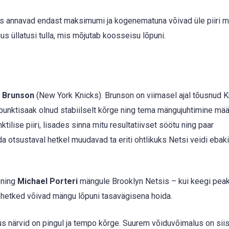
es annavad endast maksimumi ja kogenematuna võivad üle piiri m
 üllatusi tulla, mis mõjutab koosseisu lõpuni.
n Brunson
(New York Knicks). Brunson on viimasel ajal tõusnud K
 punktisaak olnud stabiilselt kõrge ning tema mängujuhtimine mä
ilise piiri, lisades sinna mitu resultatiivset söötu ning paar
 otsustaval hetkel muudavad ta eriti ohtlikuks Netsi veidi ebak
ning
Michael Porteri
mängule Brooklyn Netsis – kui keegi peak
d hetked võivad mängu lõpuni tasavägisena hoida.
us närvid on pingul ja tempo kõrge. Suurem võiduvõimalus on siis