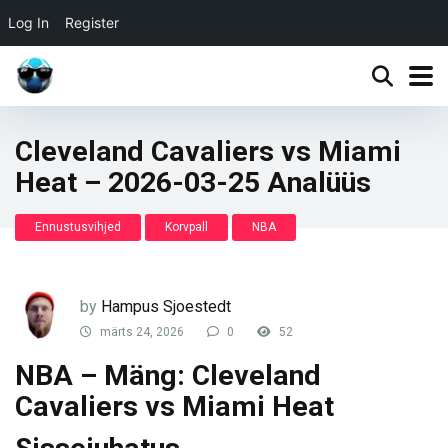
Log In
Register
Cleveland Cavaliers vs Miami
Heat – 2026-03-25 Analüüs
Ennustusvihjed
Korvpall
NBA
by
Hampus Sjoestedt
märts 24, 2026
0
52
NBA – Mäng: Cleveland
Cavaliers vs Miami Heat