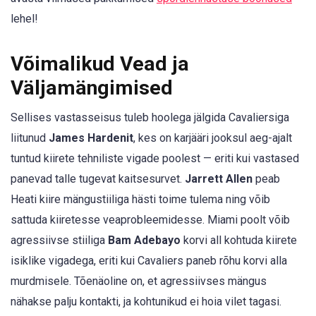
lehel!
Võimalikud Vead ja
Väljamängimised
Sellises vastasseisus tuleb hoolega jälgida Cavaliersiga
liitunud
James Hardenit
, kes on karjääri jooksul aeg-ajalt
tuntud kiirete tehniliste vigade poolest — eriti kui vastased
panevad talle tugevat kaitsesurvet.
Jarrett Allen
peab
Heati kiire mängustiiliga hästi toime tulema ning võib
sattuda kiiretesse veaprobleemidesse. Miami poolt võib
agressiivse stiiliga
Bam Adebayo
korvi all kohtuda kiirete
isiklike vigadega, eriti kui Cavaliers paneb rõhu korvi alla
murdmisele. Tõenäoline on, et agressiivses mängus
nähakse palju kontakti, ja kohtunikud ei hoia vilet tagasi.