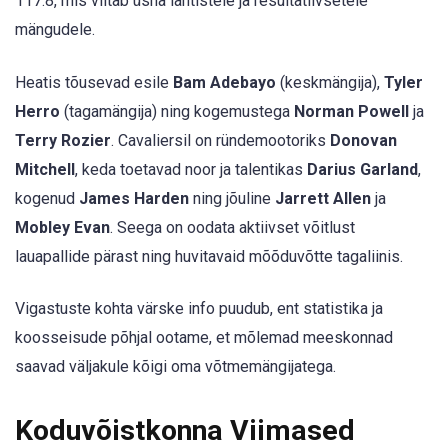
117.8, mis viitab üsna lahtistele ja resultatiivsetele
mängudele.
Heatis tõusevad esile
Bam Adebayo
(keskmängija),
Tyler
Herro
(tagamängija) ning kogemustega
Norman Powell
ja
Terry Rozier
. Cavaliersil on ründemootoriks
Donovan
Mitchell
, keda toetavad noor ja talentikas
Darius Garland
,
kogenud
James Harden
ning jõuline
Jarrett Allen
ja
Mobley Evan
. Seega on oodata aktiivset võitlust
lauapallide pärast ning huvitavaid mõõduvõtte tagaliinis.
Vigastuste kohta värske info puudub, ent statistika ja
koosseisude põhjal ootame, et mõlemad meeskonnad
saavad väljakule kõigi oma võtmemängijatega.
Koduvõistkonna Viimased