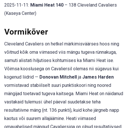
2025-11-11:
Miami Heat 140
– 138 Cleveland Cavaliers
(Kaseya Center)
Vormikõver
Cleveland Cavaliers on hetkel märkimisväärses hoos ning
võitnud kõik oma viimased viis mängu tugeva rünnakuga,
samuti alistati hiljutises kohtumises ka Miami Heat ise.
Võimsa kooslusega on Cavaliersil olemas nii sügavus kui
kogenud liidrid —
Donovan Mitchell
ja
James Harden
vormistavad stabiilselt suuri punktiskoori ning noored
mängijad toetavad tugeva kaitsega. Miami Heat on näidanud
vastakaid tulemusi: ühel päeval suudetakse teha
resultatiivne mäng (nt. 136 punkti), kuid kohe järgneb napp
kaotus või suurem allajäämine. Heati viimased
omavahelised mängud Cavaliersiga on olnud resultatiivsed