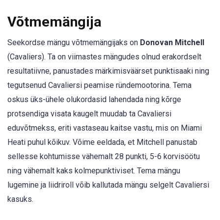
Võtmemängija
Seekordse mängu võtmemängijaks on
Donovan Mitchell
(Cavaliers). Ta on viimastes mängudes olnud erakordselt
resultatiivne, panustades märkimisväärset punktisaaki ning
tegutsenud Cavaliersi peamise ründemootorina. Tema
oskus üks-ühele olukordasid lahendada ning kõrge
protsendiga visata kaugelt muudab ta Cavaliersi
eduvõtmekss, eriti vastaseau kaitse vastu, mis on Miami
Heati puhul kõikuv. Võime eeldada, et Mitchell panustab
sellesse kohtumisse vähemalt 28 punkti, 5-6 korvisöötu
ning vähemalt kaks kolmepunktiviset. Tema mängu
lugemine ja liidriroll võib kallutada mängu selgelt Cavaliersi
kasuks.