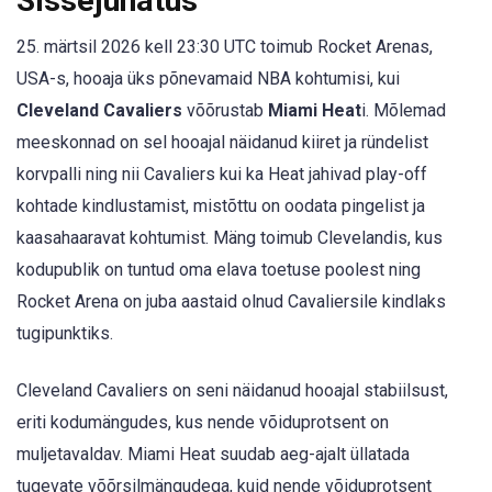
Sissejuhatus
25. märtsil 2026 kell 23:30 UTC toimub Rocket Arenas,
USA-s, hooaja üks põnevamaid NBA kohtumisi, kui
Cleveland Cavaliers
võõrustab
Miami Heat
i. Mõlemad
meeskonnad on sel hooajal näidanud kiiret ja ründelist
korvpalli ning nii Cavaliers kui ka Heat jahivad play-off
kohtade kindlustamist, mistõttu on oodata pingelist ja
kaasahaaravat kohtumist. Mäng toimub Clevelandis, kus
kodupublik on tuntud oma elava toetuse poolest ning
Rocket Arena on juba aastaid olnud Cavaliersile kindlaks
tugipunktiks.
Cleveland Cavaliers on seni näidanud hooajal stabiilsust,
eriti kodumängudes, kus nende võiduprotsent on
muljetavaldav. Miami Heat suudab aeg-ajalt üllatada
tugevate võõrsilmängudega, kuid nende võiduprotsent