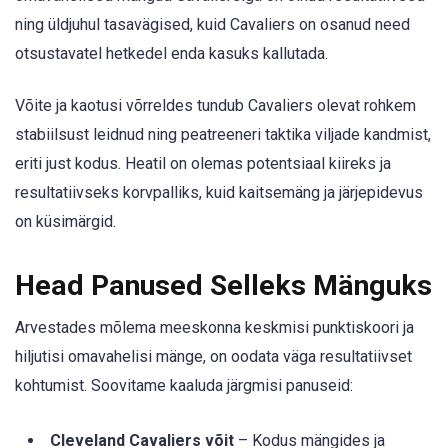
ning üldjuhul tasavägised, kuid Cavaliers on osanud need
otsustavatel hetkedel enda kasuks kallutada.
Võite ja kaotusi võrreldes tundub Cavaliers olevat rohkem
stabiilsust leidnud ning peatreeneri taktika viljade kandmist,
eriti just kodus. Heatil on olemas potentsiaal kiireks ja
resultatiivseks korvpalliks, kuid kaitsemäng ja järjepidevus
on küsimärgid.
Head Panused Selleks Mänguks
Arvestades mõlema meeskonna keskmisi punktiskoori ja
hiljutisi omavahelisi mänge, on oodata väga resultatiivset
kohtumist. Soovitame kaaluda järgmisi panuseid:
Cleveland Cavaliers võit
– Kodus mängides ja