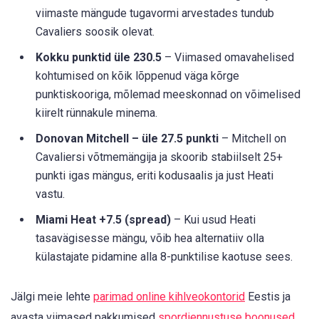
viimaste mängude tugavormi arvestades tundub
Cavaliers soosik olevat.
Kokku punktid üle 230.5
– Viimased omavahelised
kohtumised on kõik lõppenud väga kõrge
punktiskooriga, mõlemad meeskonnad on võimelised
kiirelt rünnakule minema.
Donovan Mitchell – üle 27.5 punkti
– Mitchell on
Cavaliersi võtmemängija ja skoorib stabiilselt 25+
punkti igas mängus, eriti kodusaalis ja just Heati
vastu.
Miami Heat +7.5 (spread)
– Kui usud Heati
tasavägisesse mängu, võib hea alternatiiv olla
külastajate pidamine alla 8-punktilise kaotuse sees.
Jälgi meie lehte
parimad online kihlveokontorid
Eestis ja
avasta viimased pakkumised
spordiennustuse boonused