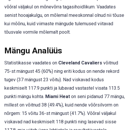
võõral väljakul on mõnevõrra tagasihoidlikum. Vaadates
senist hooajakulgu, on mõlemal meeskonnal olnud nii tõuse
kui mõõnu, kuid viimaste mängude tulemused viitavad
tõusvale vormile mõlemalt poolt.
Mängu Analüüs
Statistikasse vaadates on
Cleveland Cavaliers
võitnud
75-st mängust 45 (60%) ning eriti kodus on nende rekord
tugev (37 mängust 23 võitu). Nad viskavad kodus
keskmiselt 117.9 punkti ja lubavad vastastel visata 113.5
punkti mängu kohta.
Miami Heat
on seni pidanud 77 mängu,
millest on võitnud 38 (49.4%), kuid nende võõrsilvorm on
nõrgem: 15 võitu 36-st mängust (41.7%). Võõral väljakul
viskavad nad keskmiselt 118 punkti ning lasevad sisse