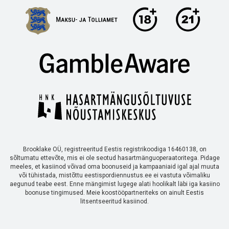
Brooklake OÜ, registreeritud Eestis registrikoodiga 16460138, on
sõltumatu ettevõte, mis ei ole seotud hasartmänguoperaatoritega. Pidage
meeles, et kasiinod võivad oma boonuseid ja kampaaniaid igal ajal muuta
või tühistada, mistõttu eestispordiennustus.ee ei vastuta võimaliku
aegunud teabe eest. Enne mängimist lugege alati hoolikalt läbi iga kasiino
boonuse tingimused. Meie koostööpartneriteks on ainult Eestis
litsentseeritud kasiinod.