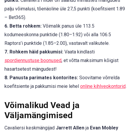
punkti:
Cavaliers'i liider on saanud viimastes mängudes
palju võimalusi, tõenäoline üle 27,5 punkti (koefitsient 1.89
– Bet365).
6. Betta rohkem:
Võimalik panus üle 113.5
kodumeeskonna punktide (1.80–1.92) või alla 106.5
Raptors’i punktide (1.85–2.00), vastavalt valikutele.
7. Rohkem häid pakkumisi:
Vaata kindlasti
spordiennustuse boonused
, et võtta maksimum kõigist
hasartsetest mängudest!
8. Panusta parimates kontorites:
Soovitame võrrelda
koefitsiente ja pakkumisi meie lehel
online kihlveokontorid
.
Võimalikud Vead ja
Väljamängimised
Cavaliersi keskmängijad
Jarrett Allen
ja
Evan Mobley