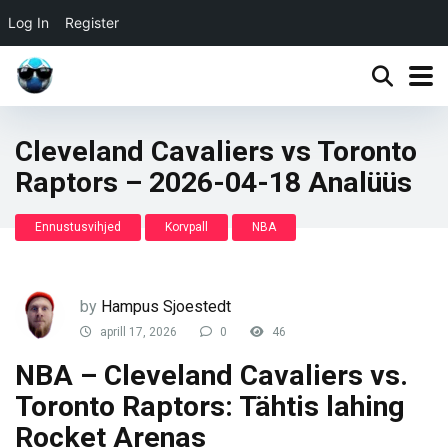
Log In
Register
Cleveland Cavaliers vs Toronto
Raptors – 2026-04-18 Analüüs
Ennustusvihjed
Korvpall
NBA
by
Hampus Sjoestedt
aprill 17, 2026
0
46
NBA – Cleveland Cavaliers vs.
Toronto Raptors: Tähtis lahing
Rocket Arenas