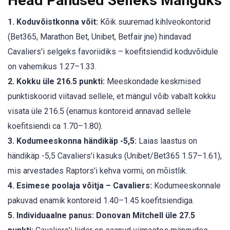
Head Panused Selleks Mänguks
1. Koduvõistkonna võit:
Kõik suuremad kihlveokontorid
(Bet365, Marathon Bet, Unibet, Betfair jne) hindavad
Cavaliers'i selgeks favoriidiks – koefitsiendid koduvõidule
on vahemikus 1.27–1.33.
2. Kokku üle 216.5 punkti:
Meeskondade keskmised
punktiskoorid viitavad sellele, et mängul võib vabalt kokku
visata üle 216.5 (enamus kontoreid annavad sellele
koefitsiendi ca 1.70–1.80).
3. Kodumeeskonna händikäp -5,5:
Laias laastus on
händikäp -5,5 Cavaliers'i kasuks (Unibet/Bet365 1.57–1.61),
mis arvestades Raptors'i kehva vormi, on mõistlik.
4. Esimese poolaja võitja – Cavaliers:
Kodumeeskonnale
pakuvad enamik kontoreid 1.40–1.45 koefitsiendiga.
5. Individuaalne panus: Donovan Mitchell üle 27.5