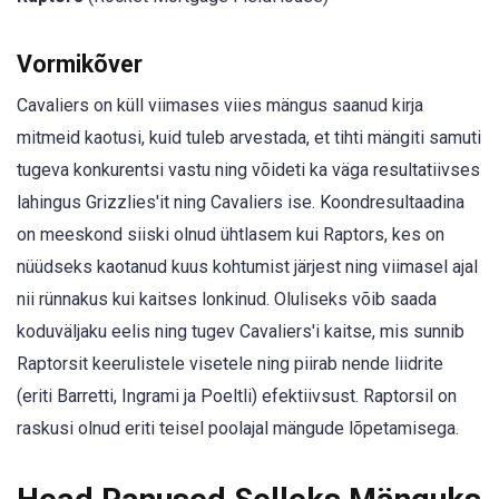
Vormikõver
Cavaliers on küll viimases viies mängus saanud kirja
mitmeid kaotusi, kuid tuleb arvestada, et tihti mängiti samuti
tugeva konkurentsi vastu ning võideti ka väga resultatiivses
lahingus Grizzlies'it ning Cavaliers ise. Koondresultaadina
on meeskond siiski olnud ühtlasem kui Raptors, kes on
nüüdseks kaotanud kuus kohtumist järjest ning viimasel ajal
nii rünnakus kui kaitses lonkinud. Oluliseks võib saada
koduväljaku eelis ning tugev Cavaliers'i kaitse, mis sunnib
Raptorsit keerulistele visetele ning piirab nende liidrite
(eriti Barretti, Ingrami ja Poeltli) efektiivsust. Raptorsil on
raskusi olnud eriti teisel poolajal mängude lõpetamisega.