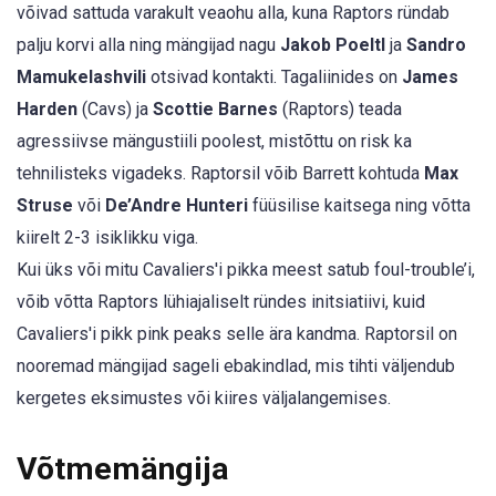
võivad sattuda varakult veaohu alla, kuna Raptors ründab
palju korvi alla ning mängijad nagu
Jakob Poeltl
ja
Sandro
Mamukelashvili
otsivad kontakti. Tagaliinides on
James
Harden
(Cavs) ja
Scottie Barnes
(Raptors) teada
agressiivse mängustiili poolest, mistõttu on risk ka
tehnilisteks vigadeks. Raptorsil võib Barrett kohtuda
Max
Struse
või
De’Andre Hunteri
füüsilise kaitsega ning võtta
kiirelt 2-3 isiklikku viga.
Kui üks või mitu Cavaliers'i pikka meest satub foul-trouble’i,
võib võtta Raptors lühiajaliselt ründes initsiatiivi, kuid
Cavaliers'i pikk pink peaks selle ära kandma. Raptorsil on
nooremad mängijad sageli ebakindlad, mis tihti väljendub
kergetes eksimustes või kiires väljalangemises.
Võtmemängija