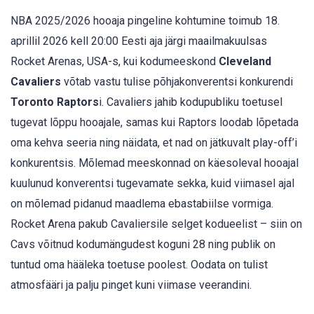
NBA 2025/2026 hooaja pingeline kohtumine toimub 18.
aprillil 2026 kell 20:00 Eesti aja järgi maailmakuulsas
Rocket Arenas, USA-s, kui kodumeeskond
Cleveland
Cavaliers
võtab vastu tulise põhjakonverentsi konkurendi
Toronto Raptors
i. Cavaliers jahib kodupubliku toetusel
tugevat lõppu hooajale, samas kui Raptors loodab lõpetada
oma kehva seeria ning näidata, et nad on jätkuvalt play-off’i
konkurentsis. Mõlemad meeskonnad on käesoleval hooajal
kuulunud konverentsi tugevamate sekka, kuid viimasel ajal
on mõlemad pidanud maadlema ebastabiilse vormiga.
Rocket Arena pakub Cavaliersile selget kodueelist – siin on
Cavs võitnud kodumängudest koguni 28 ning publik on
tuntud oma hääleka toetuse poolest. Oodata on tulist
atmosfääri ja palju pinget kuni viimase veerandini.