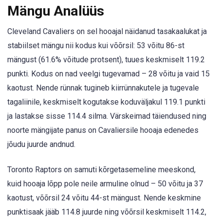
Mängu Analüüs
Cleveland Cavaliers on sel hooajal näidanud tasakaalukat ja
stabiilset mängu nii kodus kui võõrsil: 53 võitu 86-st
mängust (61.6% võitude protsent), tuues keskmiselt 119.2
punkti. Kodus on nad veelgi tugevamad – 28 võitu ja vaid 15
kaotust. Nende rünnak tugineb kiirrünnakutele ja tugevale
tagaliinile, keskmiselt kogutakse koduväljakul 119.1 punkti
ja lastakse sisse 114.4 silma. Värskeimad täiendused ning
noorte mängijate panus on Cavaliersile hooaja edenedes
jõudu juurde andnud.
Toronto Raptors on samuti kõrgetasemeline meeskond,
kuid hooaja lõpp pole neile armuline olnud – 50 võitu ja 37
kaotust, võõrsil 24 võitu 44-st mängust. Nende keskmine
punktisaak jääb 114.8 juurde ning võõrsil keskmiselt 114.2,