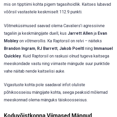
mis on tipptiimi kohta pigem tagasihoidlik. Kaitses lubavad
võõrsil vastastele keskmiselt 112.9 punkti.
Võtmeküsimused saavad olema Cavaliers'i agressiivne
tagaliin ja keskmängijate duell, kus
Jarrett Allen
ja
Evan
Mobley
on võtmerollis. Ka Raptorsil on relvi – näiteks
Brandon Ingram
,
RJ Barrett
,
Jakob Poeltl
ning
Immanuel
Quickley
. Kuid Raptorsil on raskusi olnud tugeva kaitsega
meeskondade vastu ning viimaste mängude suur punktide
vahe näitab nende kaitselisi auke.
Vigastuste kohta pole saadaval infot oluliste
põhikoosseisu mängijate kohta, seega peaksid mõlemad
meeskonnad olema mänguks täiskoosseisus.
Koduvõistkonna Viimased Mängud