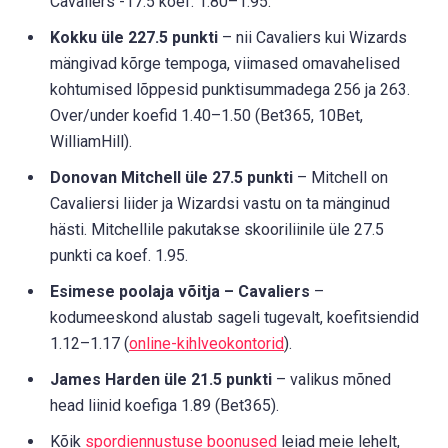
Cavaliers -17.5 koef. 1.80–1.95.
Kokku üle 227.5 punkti
– nii Cavaliers kui Wizards
mängivad kõrge tempoga, viimased omavahelised
kohtumised lõppesid punktisummadega 256 ja 263.
Over/under koefid 1.40–1.50 (Bet365, 10Bet,
WilliamHill).
Donovan Mitchell üle 27.5 punkti
– Mitchell on
Cavaliersi liider ja Wizardsi vastu on ta mänginud
hästi. Mitchellile pakutakse skooriliinile üle 27.5
punkti ca koef. 1.95.
Esimese poolaja võitja – Cavaliers
–
kodumeeskond alustab sageli tugevalt, koefitsiendid
1.12–1.17 (
online-kihlveokontorid
).
James Harden üle 21.5 punkti
– valikus mõned
head liinid koefiga 1.89 (Bet365).
Kõik
spordiennustuse boonused
leiad meie lehelt,