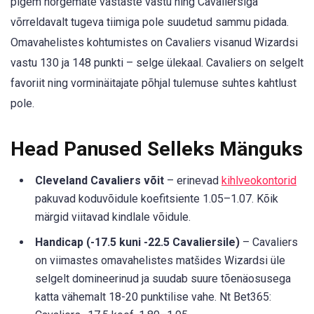
pigem nõrgemate vastaste vastu ning Cavaliersiga
võrreldavalt tugeva tiimiga pole suudetud sammu pidada.
Omavahelistes kohtumistes on Cavaliers visanud Wizardsi
vastu 130 ja 148 punkti – selge ülekaal. Cavaliers on selgelt
favoriit ning vorminäitajate põhjal tulemuse suhtes kahtlust
pole.
Head Panused Selleks Mänguks
Cleveland Cavaliers võit
– erinevad
kihlveokontorid
pakuvad koduvõidule koefitsiente 1.05–1.07. Kõik
märgid viitavad kindlale võidule.
Handicap (-17.5 kuni -22.5 Cavaliersile)
– Cavaliers
on viimastes omavahelistes matšides Wizardsi üle
selgelt domineerinud ja suudab suure tõenäosusega
katta vähemalt 18-20 punktilise vahe. Nt Bet365: