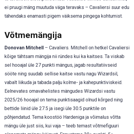
ei pruugi mäng muutuda väga teravaks – Cavaliersi suur edu
tähendaks enamasti pigem väiksema pingega kohtumist.
Võtmemängija
Donovan Mitchell
– Cavaliers. Mitchell on hetkel Cavaliersi
kõige tähtsam mängija nii ründes kui ka kaitses. Ta viskab
sel hooajal üle 27 punkti mängus, jagab resultatiivseid
sööte ning suudab sellise kaitse vastu nagu Wizardsil,
vabalt liikuda ja tabada palju kolme- ja kahepunktiviskeid.
Eelnevates omavahelistes mängudes Wizardsi vastu
2025/26 hooajal on tema punktisaagid olnud kõrged ning
bettide liinid üle 27.5 ja isegi üle 30.5 punktile on
põhjendatud. Tema koostöö Hardeniga ja võimalus võtta
mängu üle just siis, kui vaja – teeb temast võtmefiguuri