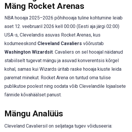
Mäng Rocket Arenas
NBA hooaja 2025–2026 põhihooaja tuline kohtumine leiab
aset 12. veebruaril 2026 kell 00:00 (Eesti aja järgi 02:00)
USA-s, Clevelandis asuvas Rocket Arenas, kus
kodumeeskond
Cleveland Cavaliers
võõrustab
Washington Wizardsit
. Cavaliers on sel hooajal näidanud
stabiilselt tugevat mängu ja asuvad konverentsis kõrgel
kohal, samas kui Wizards üritab raske hooaja kiuste leida
paremat minekut. Rocket Arena on tuntud oma tulise
publikutoe poolest ning oodata võib Clevelandile lojaalsete
fännide kõvahäälset panust.
Mängu Analüüs
Cleveland Cavaliersil on seljataga tugev võiduseeria: