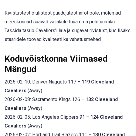
Rivistustest olulistest puudujatest infot pole, mõlemad
meeskonnad saavad väljakule tuua oma põhituumiku.
Tassida tasub Cavaliers'i laia ja sügavat rivistust, kus lisaks
staaridele toovad kvaliteeti ka vahetusmehed.
Koduvõistkonna Viimased
Mängud
2026-02-10: Denver Nuggets 117 –
119 Cleveland
Cavaliers
(Away)
2026-02-08: Sacramento Kings 126 –
132 Cleveland
Cavaliers
(Away)
2026-02-05: Los Angeles Clippers 91 –
124 Cleveland
Cavaliers
(Away)
2026-02-02: Portland Trail Blazers 111 –
130 Cleveland