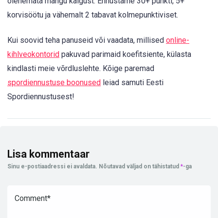
olenemata mängu käigust. Ennustame 30+ punkti, 5+
korvisöötu ja vähemalt 2 tabavat kolmepunktiviset.
Kui soovid teha panuseid või vaadata, millised
online-
kihlveokontorid
pakuvad parimaid koefitsiente, külasta
kindlasti meie võrdluslehte. Kõige paremad
spordiennustuse boonused
leiad samuti Eesti
Spordiennustusest!
Lisa kommentaar
Sinu e-postiaadressi ei avaldata.
Nõutavad väljad on tähistatud
*
-ga