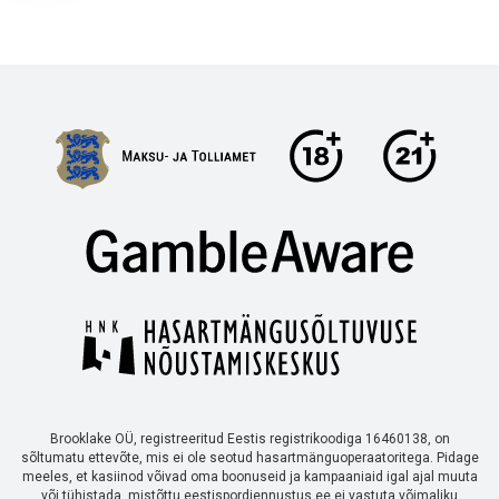
Brooklake OÜ, registreeritud Eestis registrikoodiga 16460138, on
sõltumatu ettevõte, mis ei ole seotud hasartmänguoperaatoritega. Pidage
meeles, et kasiinod võivad oma boonuseid ja kampaaniaid igal ajal muuta
või tühistada, mistõttu eestispordiennustus.ee ei vastuta võimaliku