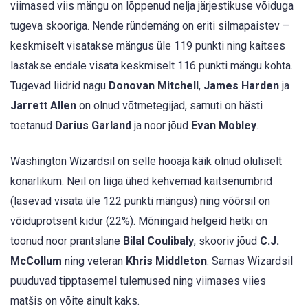
viimased viis mängu on lõppenud nelja järjestikuse võiduga
tugeva skooriga. Nende ründemäng on eriti silmapaistev –
keskmiselt visatakse mängus üle 119 punkti ning kaitses
lastakse endale visata keskmiselt 116 punkti mängu kohta.
Tugevad liidrid nagu
Donovan Mitchell
,
James Harden
ja
Jarrett Allen
on olnud võtmetegijad, samuti on hästi
toetanud
Darius Garland
ja noor jõud
Evan Mobley
.
Washington Wizardsil on selle hooaja käik olnud oluliselt
konarlikum. Neil on liiga ühed kehvemad kaitsenumbrid
(lasevad visata üle 122 punkti mängus) ning võõrsil on
võiduprotsent kidur (22%). Mõningaid helgeid hetki on
toonud noor prantslane
Bilal Coulibaly
, skooriv jõud
C.J.
McCollum
ning veteran
Khris Middleton
. Samas Wizardsil
puuduvad tipptasemel tulemused ning viimases viies
matšis on võite ainult kaks.