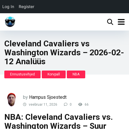
Log In
Register
Cleveland Cavaliers vs
Washington Wizards – 2026-02-
12 Analüüs
Ennustusvihjed
Korvpall
NBA
by
Hampus Sjoestedt
veebruar 11, 2026
0
66
NBA: Cleveland Cavaliers vs.
Washington Wizards – Suur