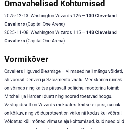
Omavahelised Kohtumised
2025-12-13: Washington Wizards 126 –
130 Cleveland
Cavaliers
(Capital One Arena)
2025-11-08: Washington Wizards 115 –
148 Cleveland
Cavaliers
(Capital One Arena)
Vormikõver
Cavaliers liiguvad ülesmäge – viimased neli mängu võideti,
sh võõrsil Denveri ja Sacramento vastu. Meeskonna rünnak
on võimas ning kaitse piisavalt soliidne, mootorina toimib
Mitchelli ja Hardeni duett ning noored toetavad hoogu.
Vastupidiselt on Wizards raskustes: kaitse ei püsi, rünnak
on kõikuv, ning võiduprotsent on väike nii kodus kui võõrsil.
Võidetud küll mõned viimase aja kohtumised, kuid need olid