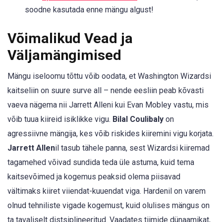
soodne kasutada enne mängu algust!
Võimalikud Vead ja
Väljamängimised
Mängu iseloomu tõttu võib oodata, et Washington Wizardsi
kaitseliin on suure surve all – nende eesliin peab kõvasti
vaeva nägema nii Jarrett Alleni kui Evan Mobley vastu, mis
võib tuua kiireid isiklikke vigu.
Bilal Coulibaly
on
agressiivne mängija, kes võib riskides kiiremini vigu korjata.
Jarrett Allen
il tasub tähele panna, sest Wizardsi kiiremad
tagamehed võivad sundida teda üle astuma, kuid tema
kaitsevõimed ja kogemus peaksid olema piisavad
vältimaks kiiret viiendat-kuuendat viga. Hardenil on varem
olnud tehniliste vigade kogemust, kuid olulises mängus on
ta tavaliselt distsiplineeritud. Vaadates tiimide dünaamikat,