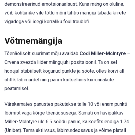
demonstreerinud emotsionaalsust. Kuna mäng on oluline,
võib kohtunike vile tõttu mõni tähtis mängija tabada kiirete
vigadega või isegi korraliku foul trouble’i.
Võtmemängija
Tõenäoliselt suurimat mõju avaldab
Codi Miller-McIntyre
–
Crvena zvezda liider mängujuhi positsioonil. Ta on sel
hooajal stabiilselt kogunud punkte ja sööte, olles korvi all
ohtlik läbimurdel ning parim kaitseliinis kiirrünnakute
peatamisel.
Värskemates panustes pakutakse talle 10 või enam punkti
löömist väga kõrge tõenäosusega. Samuti on huvipakkuv
Miller-McIntyre üle 6.5 söödu panus, ka koefitsiendiga 1.74
(Unibet). Tema aktiivsus, läbimurdeosavus ja võime platsil