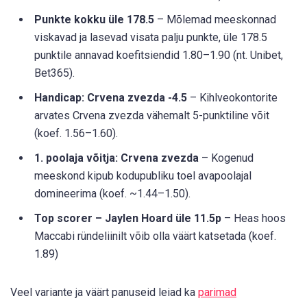
Punkte kokku üle 178.5
– Mõlemad meeskonnad
viskavad ja lasevad visata palju punkte, üle 178.5
punktile annavad koefitsiendid 1.80–1.90 (nt. Unibet,
Bet365).
Handicap: Crvena zvezda -4.5
– Kihlveokontorite
arvates Crvena zvezda vähemalt 5-punktiline võit
(koef. 1.56–1.60).
1. poolaja võitja: Crvena zvezda
– Kogenud
meeskond kipub kodupubliku toel avapoolajal
domineerima (koef. ~1.44–1.50).
Top scorer – Jaylen Hoard üle 11.5p
– Heas hoos
Maccabi ründeliinilt võib olla väärt katsetada (koef.
1.89)
Veel variante ja väärt panuseid leiad ka
parimad