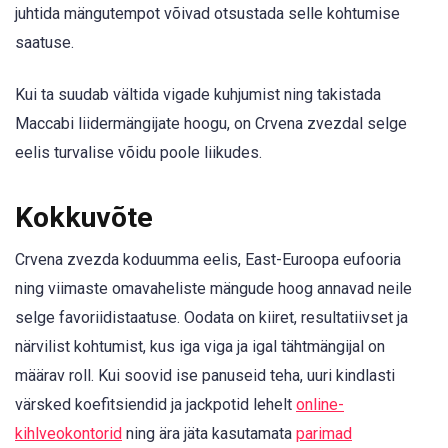
juhtida mängutempot võivad otsustada selle kohtumise
saatuse.
Kui ta suudab vältida vigade kuhjumist ning takistada
Maccabi liidermängijate hoogu, on Crvena zvezdal selge
eelis turvalise võidu poole liikudes.
Kokkuvõte
Crvena zvezda koduumma eelis, East-Euroopa eufooria
ning viimaste omavaheliste mängude hoog annavad neile
selge favoriidistaatuse. Oodata on kiiret, resultatiivset ja
närvilist kohtumist, kus iga viga ja igal tähtmängijal on
määrav roll. Kui soovid ise panuseid teha, uuri kindlasti
värsked koefitsiendid ja jackpotid lehelt
online-
kihlveokontorid
ning ära jäta kasutamata
parimad