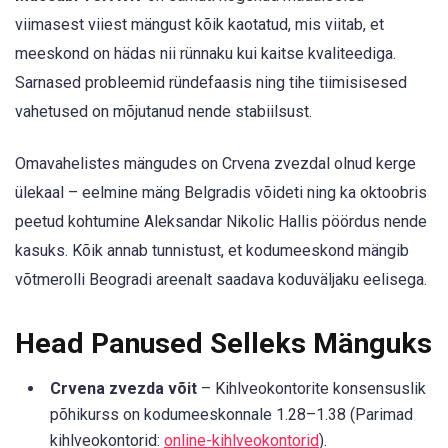
viimasest viiest mängust kõik kaotatud, mis viitab, et
meeskond on hädas nii rünnaku kui kaitse kvaliteediga.
Sarnased probleemid ründefaasis ning tihe tiimisisesed
vahetused on mõjutanud nende stabiilsust.
Omavahelistes mängudes on Crvena zvezdal olnud kerge
ülekaal – eelmine mäng Belgradis võideti ning ka oktoobris
peetud kohtumine Aleksandar Nikolic Hallis pöördus nende
kasuks. Kõik annab tunnistust, et kodumeeskond mängib
võtmerolli Beogradi areenalt saadava koduväljaku eelisega.
Head Panused Selleks Mänguks
Crvena zvezda võit
– Kihlveokontorite konsensuslik
põhikurss on kodumeeskonnale 1.28–1.38 (Parimad
kihlveokontorid:
online-kihlveokontorid
).