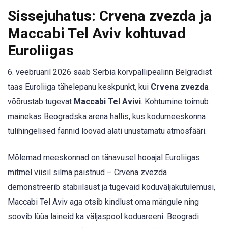
Sissejuhatus: Crvena zvezda ja
Maccabi Tel Aviv kohtuvad
Euroliigas
6. veebruaril 2026 saab Serbia korvpallipealinn Belgradist
taas Euroliiga tähelepanu keskpunkt, kui
Crvena zvezda
võõrustab tugevat
Maccabi Tel Avivi
. Kohtumine toimub
mainekas Beogradska arena hallis, kus kodumeeskonna
tulihingelised fännid loovad alati unustamatu atmosfääri.
Mõlemad meeskonnad on tänavusel hooajal Euroliigas
mitmel viisil silma paistnud – Crvena zvezda
demonstreerib stabiilsust ja tugevaid koduväljakutulemusi,
Maccabi Tel Aviv aga otsib kindlust oma mängule ning
soovib lüüa laineid ka väljaspool koduareeni. Beogradi