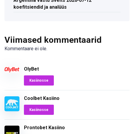
Argentina vastu Šveits 2026-07-12
koefitsiendid ja analüüs
Viimased kommentaarid
Kommentaare ei ole.
OlyBet
Kasiinosse
Coolbet Kasiino
Kasiinosse
Prontobet Kasiino