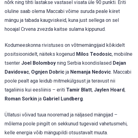
nõrk ning tihti lastakse vastasel visata üle 90 punkti. Eriti
oluline saab olema Maccabi võime suruda peale kiiret
mängu ja tabada kaugviskeid, kuna just sellega on sel
hooajal Crvena zvezda kaitse sulama kippunud.
Kodumeeskonna rivistuses on võtmemängijaid kõikidelt
positsioonidelt, näiteks kogenud
Milos Teodosic
, mobiilne
tsenter
Joel Bolomboy
ning Serbia koondislased
Dejan
Davidovac
,
Ognjen Dobric
ja
Nemanja Nedovic
. Maccabi
poole pealt aga leidub mitmekülgsust ja teravust nii
tagaliinis kui eesliinis – eriti
Tamir Blatt
,
Jaylen Hoard
,
Roman Sorkin
ja
Gabriel Lundberg
.
Üllatusi võivad tuua nooremad ja näljased mängijad –
mõlema poole pingilt on sekkunud tugevaid vahetusmehi,
kelle energia võib mängupildi otsustavalt muuta.