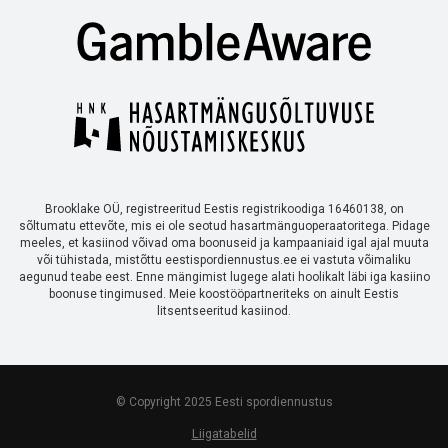
Brooklake OÜ, registreeritud Eestis registrikoodiga 16460138, on
sõltumatu ettevõte, mis ei ole seotud hasartmänguoperaatoritega. Pidage
meeles, et kasiinod võivad oma boonuseid ja kampaaniaid igal ajal muuta
või tühistada, mistõttu eestispordiennustus.ee ei vastuta võimaliku
aegunud teabe eest. Enne mängimist lugege alati hoolikalt läbi iga kasiino
boonuse tingimused. Meie koostööpartneriteks on ainult Eestis
litsentseeritud kasiinod.
© Copyright 2025 Eesti spordiennustus
Liigatabelid