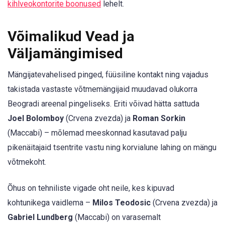
kihlveokontorite boonused
lehelt.
Võimalikud Vead ja
Väljamängimised
Mängijatevahelised pinged, füüsiline kontakt ning vajadus
takistada vastaste võtmemängijaid muudavad olukorra
Beogradi areenal pingeliseks. Eriti võivad hätta sattuda
Joel Bolomboy
(Crvena zvezda) ja
Roman Sorkin
(Maccabi) – mõlemad meeskonnad kasutavad palju
pikenäitajaid tsentrite vastu ning korvialune lahing on mängu
võtmekoht.
Õhus on tehniliste vigade oht neile, kes kipuvad
kohtunikega vaidlema –
Milos Teodosic
(Crvena zvezda) ja
Gabriel Lundberg
(Maccabi) on varasemalt