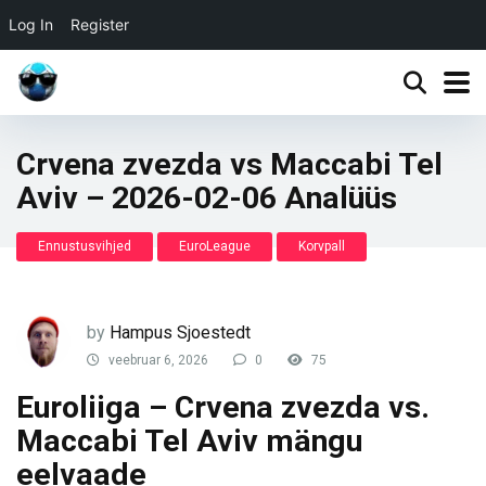
Log In
Register
Crvena zvezda vs Maccabi Tel
Aviv – 2026-02-06 Analüüs
Ennustusvihjed
EuroLeague
Korvpall
by
Hampus Sjoestedt
veebruar 6, 2026
0
75
Euroliiga – Crvena zvezda vs.
Maccabi Tel Aviv mängu
eelvaade