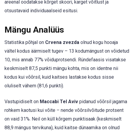
areenal oodatakse kõrget skoori, karget võitlust ja
otsustavaid individuaalseid esitusi.
Mängu Analüüs
Statistika põhjal on
Crvena zvezda
olnud kogu hooaja
vältel kodus äärmiselt tugev – 13 kodumängust on võidetud
10, mis annab 77% võiduprotsendi. Ründefaasis visatakse
keskmiselt 87,5 punkti mängu kohta, mis on identne nii
kodus kui võõrsil, kuid kaitses lastakse kodus sisse
oluliselt vähem (81,6 punkti).
Vastupidiselt on
Maccabi Tel Aviv
pidanud võõrsil jagama
rohkem kaotusi kui võite – nende võõrsilvõitude protsent
on vaid 31%. Neil on küll kõrgem punktisaak (keskmiselt
88,9 mängus tervikuna), kuid kaitse dünaamika on olnud