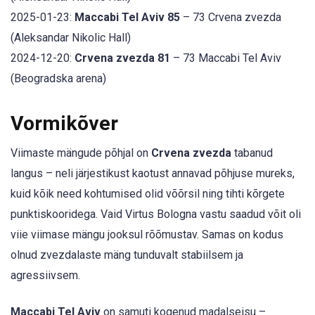
2025-01-23:
Maccabi Tel Aviv 85
– 73 Crvena zvezda
(Aleksandar Nikolic Hall)
2024-12-20:
Crvena zvezda 81
– 73 Maccabi Tel Aviv
(Beogradska arena)
Vormikõver
Viimaste mängude põhjal on
Crvena zvezda
tabanud
langus – neli järjestikust kaotust annavad põhjuse mureks,
kuid kõik need kohtumised olid võõrsil ning tihti kõrgete
punktiskooridega. Vaid Virtus Bologna vastu saadud võit oli
viie viimase mängu jooksul rõõmustav. Samas on kodus
olnud zvezdalaste mäng tunduvalt stabiilsem ja
agressiivsem.
Maccabi Tel Aviv
on samuti kogenud madalseisu –