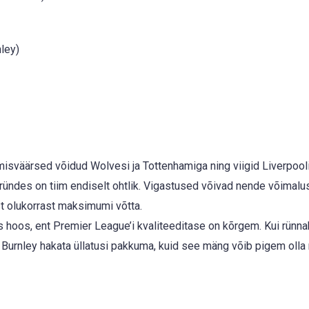
ley)
misväärsed võidud Wolvesi ja Tottenhamiga ning viigid Liverpooli
 ründes on tiim endiselt ohtlik. Vigastused võivad nende võimalus
t olukorrast maksimumi võtta.
 hoos, ent Premier League’i kvaliteeditase on kõrgem. Kui rünn
b Burnley hakata üllatusi pakkuma, kuid see mäng võib pigem olla