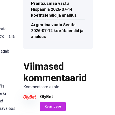
Prantsusmaa vastu
Hispaania 2026-07-14
koefitsiendid ja analüüs
Argentina vastu Šveits
rata.
2026-07-12 koefitsiendid ja
lli alla.
analüüs
e
 jagab
Viimased
kommentaarid
’is
Kommentaare ei ole.
eki
OlyBet
ad
Kasiinosse
ärava ees