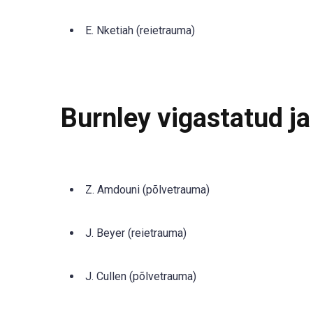
E. Nketiah (reietrauma)
Burnley vigastatud ja
Z. Amdouni (põlvetrauma)
J. Beyer (reietrauma)
J. Cullen (põlvetrauma)