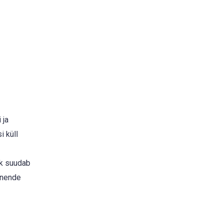
 ja
i küll
ak suudab
 nende