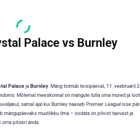
stal Palace vs Burnley
tal Palace
ja
Burnley
. Mäng toimub teisipäeval, 11. veebruaril 
 Londonis. Mõlemal meeskonnal on mängule tulla oma mured ja loo
uväljakul, samal ajal kui Burnley naaseb Premier League’isse pär
 mängupäevaks muutlikku ilma – oodata on pilvist taevast ja
 oma pitseri anda.