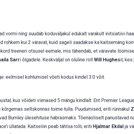
vormi ning suudab koduväljakul edukalt varakult initsiatiivi haa
 rohkem kui 2 väravat, kuid sageli saadakse ka kaitsemäng kontro
ekord treeneri otsusel eemale, mis tähendab, et väravate löömis
aila Sarr
i õlgadele. Keskväljal on oluline roll
Will Hughes
il, kes
: eelmisel kohtumisel võeti kodus kindel 3:0 võit.
stal, kus võideti viimased 5 mängu kindlalt. Ent Premier League
 kõrgemas seltskonnas toime tulla. Puudumised, eriti rünnakul
Z
vad Burnley ülesehituse habrasmaks. Tõenäoliselt panustavad n
i üllatada. Kaitseliin peab tähtsa rolli; eriti
Hjalmar Ekdal
ja v