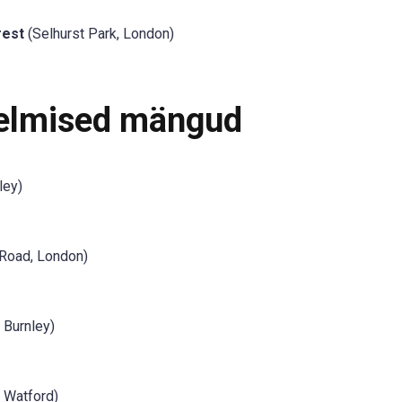
rest
(Selhurst Park, London)
eelmised mängud
ley)
Road, London)
 Burnley)
 Watford)