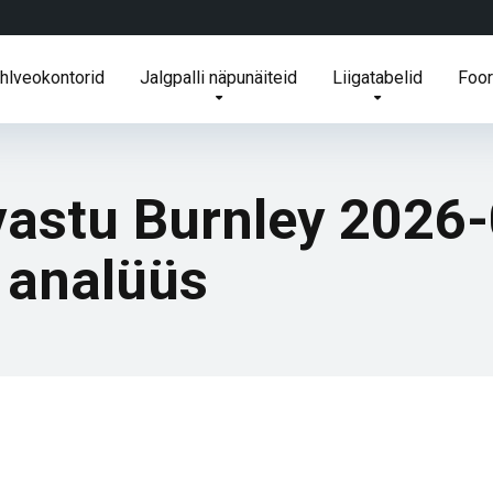
ihlveokontorid
Jalgpalli näpunäiteid
Liigatabelid
Foo
 vastu Burnley 2026
a analüüs