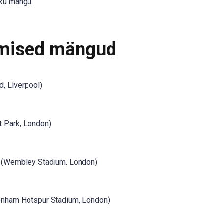
ikku mängu.
mised mängud
d, Liverpool)
t Park, London)
 (Wembley Stadium, London)
enham Hotspur Stadium, London)