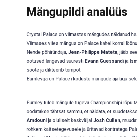
Mängupildi analüüs
Crystal Palace on viimastes mängudes näidanud head 
Viimases viies mängus on Palace kahel korral löönud
Nende põhiründaja,
Jean-Philippe Mateta
, jääb se
ootused langevad suuresti
Evann Guessand
i ja
Ism
sööte ja dikteerib tempot.
Burnleyga on Palace’i koduste mängude ajalugu selge
Burnley tuleb mängule tugeva Championshipi lõpu tau
oodatakse tähtsat sammu, et näidata, et suudetakse
Amdouni
ja oluliselt keskväljal
Josh Cullen
, muuda
rohkem kaitsetegevusele ja üritavad kontratega Palace’