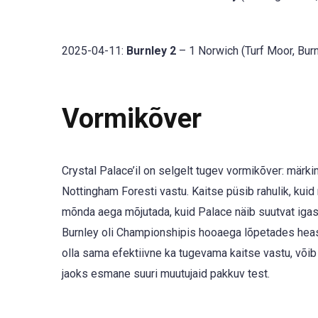
2025-04-11:
Burnley 2
– 1 Norwich (Turf Moor, Burn
Vormikõver
Crystal Palace’il on selgelt tugev vormikõver: märki
Nottingham Foresti vastu. Kaitse püsib rahulik, kuid
mõnda aega mõjutada, kuid Palace näib suutvat igas
Burnley oli Championshipis hooaega lõpetades heas
olla sama efektiivne ka tugevama kaitse vastu, või
jaoks esmane suuri muutujaid pakkuv test.