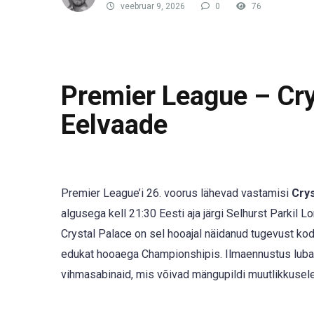
veebruar 9, 2026
0
76
Premier League – Cry
Eelvaade
Premier League’i 26. voorus lähevad vastamisi
Crys
algusega kell 21:30 Eesti aja järgi Selhurst Parkil
Crystal Palace on sel hooajal näidanud tugevust kod
edukat hooaega Championshipis. Ilmaennustus lubab
vihmasabinaid, mis võivad mängupildi muutlikkusele