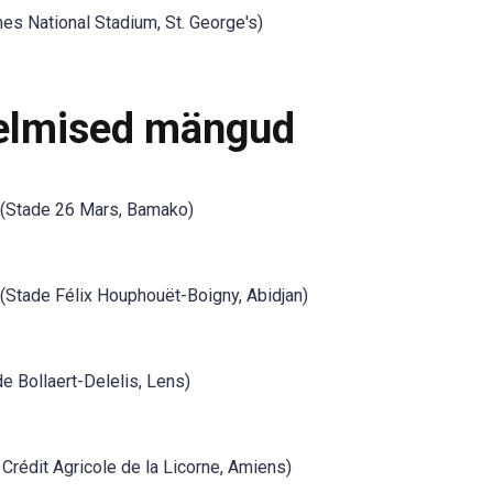
mes National Stadium, St. George's)
eelmised mängud
(Stade 26 Mars, Bamako)
(Stade Félix Houphouët-Boigny, Abidjan)
e Bollaert-Delelis, Lens)
Crédit Agricole de la Licorne, Amiens)