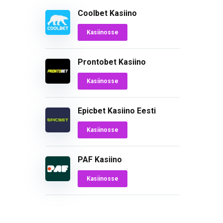
Coolbet Kasiino
Kasiinosse
Prontobet Kasiino
Kasiinosse
Epicbet Kasiino Eesti
Kasiinosse
PAF Kasiino
Kasiinosse