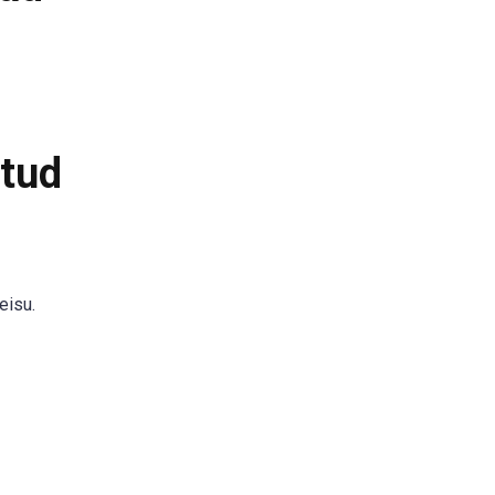
itud
eisu.