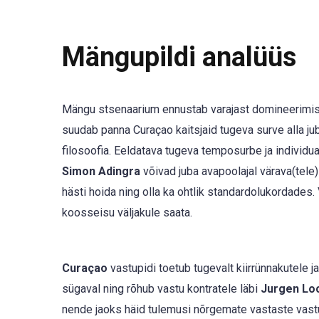
Mängupildi analüüs
Mängu stsenaarium ennustab varajast domineerimi
suudab panna Curaçao kaitsjaid tugeva surve alla j
filosoofia. Eeldatava tugeva temposurbe ja individ
Simon Adingra
võivad juba avapoolajal värava(tele)
hästi hoida ning olla ka ohtlik standardolukordades
koosseisu väljakule saata.
Curaçao
vastupidi toetub tugevalt kiirrünnakutele j
sügaval ning rõhub vastu kontratele läbi
Jurgen Lo
nende jaoks häid tulemusi nõrgemate vastaste vastu