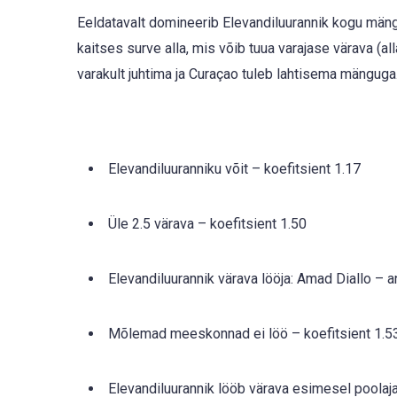
Eeldatavalt domineerib Elevandiluurannik kogu mängu v
kaitses surve alla, mis võib tuua varajase värava (all
varakult juhtima ja Curaçao tuleb lahtisema mänguga
Elevandiluuranniku võit – koefitsient 1.17
Üle 2.5 värava – koefitsient 1.50
Elevandiluurannik värava lööja: Amad Diallo – a
Mõlemad meeskonnad ei löö – koefitsient 1.5
Elevandiluurannik lööb värava esimesel poolaja