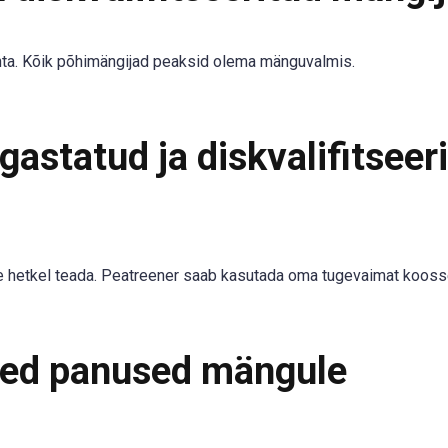
hta. Kõik põhimängijad peaksid olema mänguvalmis.
gastatud ja diskvalifitseer
ole hetkel teada. Peatreener saab kasutada oma tugevaimat kooss
sed panused mängule