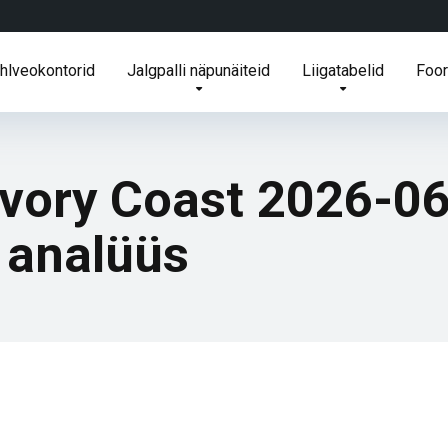
ihlveokontorid
Jalgpalli näpunäiteid
Liigatabelid
Foo
Ivory Coast 2026-0
a analüüs