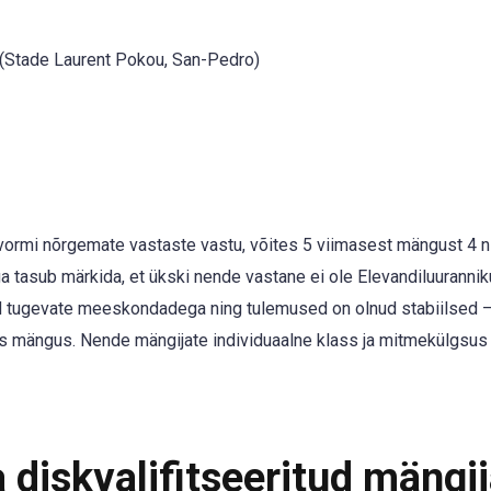
 (Stade Laurent Pokou, San-Pedro)
ormi nõrgemate vastaste vastu, võites 5 viimasest mängust 4 n
a tasub märkida, et ükski nende vastane ei ole Elevandiluurannik
 tugevate meeskondadega ning tulemused on olnud stabiilsed –
ies mängus. Nende mängijate individuaalne klass ja mitmekülgsus
 diskvalifitseeritud mängi