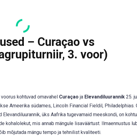
lused – Curaçao vs
grupiturniir, 3. voor)
as voorus kohtuvad omavahel
Curaçao
ja
Elevandiluurannik
25. ju
akse Ameerika südames, Lincoln Financial Fieldil, Philadelphias.
 kuid Elevandiluurannik, üks Aafrika tugevamaid meeskondi, on koh
ide kohalolekut, mis annab mängule lisaväärtust. Ilmaennustus lu
õib mõjutada mängu tempo ja tehnilist kvaliteeti.