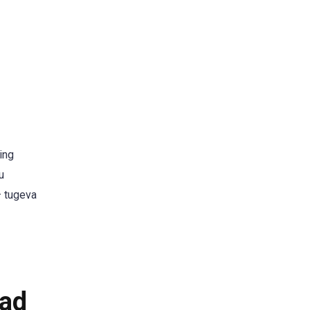
ing
u
 tugeva
jad