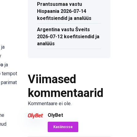
Prantsusmaa vastu
Hispaania 2026-07-14
koefitsiendid ja analüüs
Argentina vastu Šveits
2026-07-12 koefitsiendid ja
analüüs
 ja
v
lo
ja
b tempot
Viimased
 parimat
kommentaarid
Kommentaare ei ole.
OlyBet
ine
nud
Kasiinosse