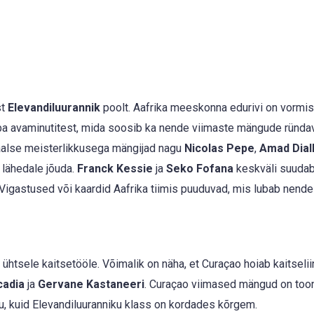
st
Elevandiluurannik
poolt. Aafrika meeskonna edurivi on vormis
uba avaminutitest, mida soosib ka nende viimaste mängude ründa
uaalse meisterlikkusega mängijad nagu
Nicolas Pepe
,
Amad Dial
 lähedale jõuda.
Franck Kessie
ja
Seko Fofana
keskväli suuda
. Vigastused või kaardid Aafrika tiimis puuduvad, mis lubab nende
a ühtsele kaitsetööle. Võimalik on näha, et Curaçao hoiab kaitseli
cadia
ja
Gervane Kastaneeri
. Curaçao viimased mängud on too
, kuid Elevandiluuranniku klass on kordades kõrgem.