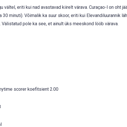
ältel, eriti kui nad avastavad kiirelt värava. Curaçao-l on oht jä
a 30 minuti). Võimalik ka suur skoor, eriti kui Elevandiluurannik lä
. Välistatud pole ka see, et ainult üks meeskond lööb värava.
nytime scorer koefitsient 2.00
3
l