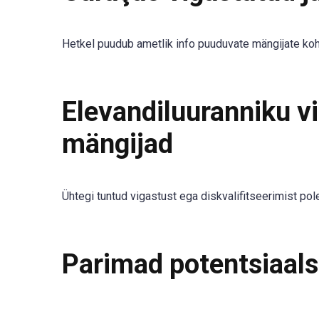
Hetkel puudub ametlik info puuduvate mängijate ko
Elevandiluuranniku vi
mängijad
Ühtegi tuntud vigastust ega diskvalifitseerimist p
Parimad potentsiaal