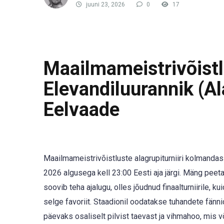
juuni 23, 2026
0
17
Maailmameistrivõist
Elevandiluurannik (Ala
Eelvaade
Maailmameistrivõistluste alagrupiturniiri kolmand
2026 algusega kell 23:00 Eesti aja järgi. Mäng peet
soovib teha ajalugu, olles jõudnud finaalturniirile,
selge favoriit. Staadionil oodatakse tuhandete fänn
päevaks osaliselt pilvist taevast ja vihmahoo, mis v