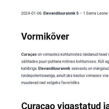
2024-01-06:
Elevandiluurannik 5
– 1 Sierra Leone
Vormikõver
Curaçao
on viimastes kohtumistes näidanud head v
säilitades puuri puhtana mitmes kohtumises. Küll ag
kaliibriga.
Elevandiluurannik
seevastu on mänginud
ründepotentsiaaliga, ainult üks kaotus viimases vi
muudavad nad selgeks favoriidiks.
Curaçao vigastatud ja