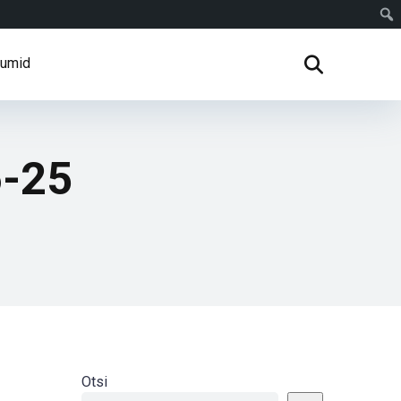
rumid
6-25
Otsi