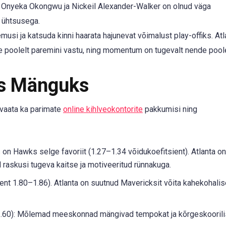
n, Onyeka Okongwu ja Nickeil Alexander-Walker on olnud väga
 ühtsusega.
musi ja katsuda kinni haarata hajunevat võimalust play-offiks. Atl
te poolelt paremini vastu, ning momentum on tugevalt nende poole
ks Mänguks
vaata ka parimate
online kihlveokontorite
pakkumisi ning
 on Hawks selge favoriit (1.27–1.34 võidukoefitsient). Atlanta on
raskusi tugeva kaitse ja motiveeritud rünnakuga.
ent 1.80–1.86). Atlanta on suutnud Mavericksit võita kahekohalis
1.60): Mõlemad meeskonnad mängivad tempokat ja kõrgeskoorili