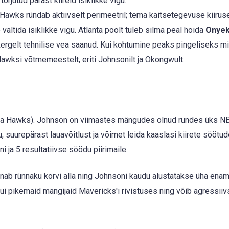
tõrjutud pärast kiireid isiklikke vigu.
 Hawks ründab aktiivselt perimeetril; tema kaitsetegevuse kiiruse
 vältida isiklikke vigu. Atlanta poolt tuleb silma peal hoida
Onye
kergelt tehnilise vea saanud. Kui kohtumine peaks pingeliseks m
Hawksi võtmemeestelt, eriti Johnsonilt ja Okongwult.
ta Hawks). Johnson on viimastes mängudes olnud ründes üks N
, suurepärast lauavõitlust ja võimet leida kaaslasi kiirete söötud
i ja 5 resultatiivse söödu piirimaile.
unab rünnaku korvi alla ning Johnsoni kaudu alustatakse üha enam 
ui pikemaid mängijaid Mavericks'i rivistuses ning võib agressiivs