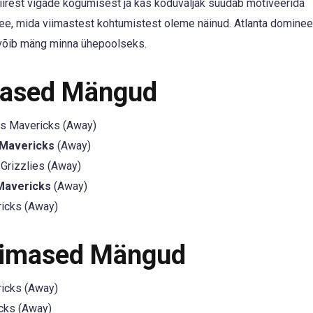
iirest vigade kogumisest ja kas koduväljak suudab motiveerida
, mida viimastest kohtumistest oleme näinud. Atlanta dominee
, võib mäng minna ühepoolseks.
mased Mängud
as Mavericks (Away)
 Mavericks
(Away)
rizzlies (Away)
 Mavericks
(Away)
icks (Away)
iimased Mängud
icks (Away)
cks (Away)