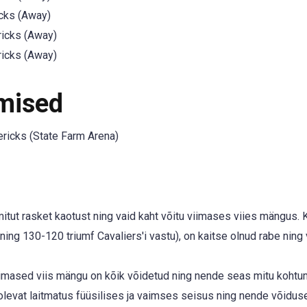
cks (Away)
icks (Away)
icks (Away)
mised
ricks (State Farm Arena)
tut rasket kaotust ning vaid kaht võitu viimases viies mängus. K
ning 130-120 triumf Cavaliers'i vastu), on kaitse olnud rabe ning
imased viis mängu on kõik võidetud ning nende seas mitu kohtum
olevat laitmatus füüsilises ja vaimses seisus ning nende võidus