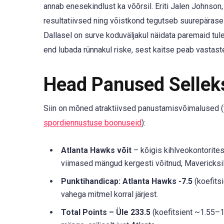
annab enesekindlust ka võõrsil. Eriti Jalen Johnso
resultatiivsed ning võistkond tegutseb suurepärase
Dallasel on surve koduväljakul näidata paremaid tule
end lubada rünnakul riske, sest kaitse peab vastas
Head Panused Selle
Siin on mõned atraktiivsed panustamisvõimalused (
spordiennustuse boonuseid
):
Atlanta Hawks võit
– kõigis kihlveokontorites
viimased mängud kergesti võitnud, Mavericksil 
Punktihandicap: Atlanta Hawks -7.5
(koefitsi
vahega mitmel korral järjest.
Total Points – Üle 233.5
(koefitsient ~1.55–