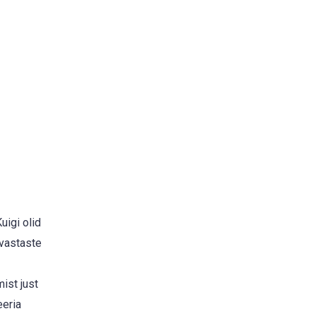
uigi olid
 vastaste
ist just
eeria