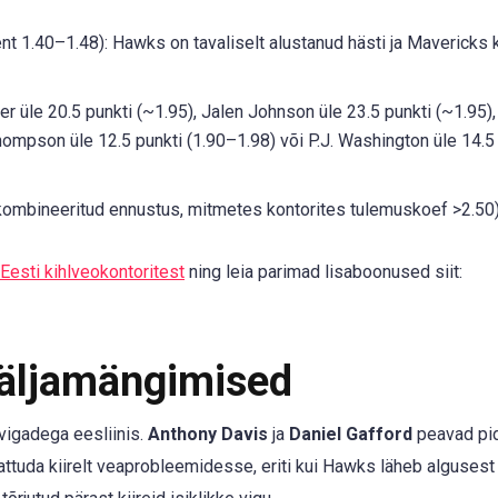
ent 1.40–1.48): Hawks on tavaliselt alustanud hästi ja Mavericks 
r üle 20.5 punkti (~1.95), Jalen Johnson üle 23.5 punkti (~1.95)
hompson üle 12.5 punkti (1.90–1.98) või P.J. Washington üle 14.5
ombineeritud ennustus, mitmetes kontorites tulemuskoef >2.50)
 Eesti kihlveokontoritest
ning leia parimad lisaboonused siit:
Väljamängimised
vigadega eesliinis.
Anthony Davis
ja
Daniel Gafford
peavad pi
tuda kiirelt veaprobleemidesse, eriti kui Hawks läheb algusest