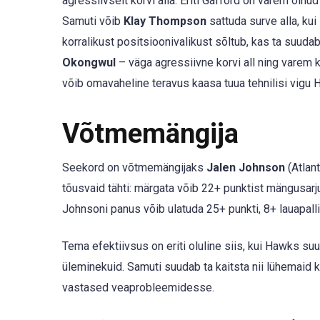
agressiivselt korvi alla. Eriti Gafford on varem olnud 
Samuti võib
Klay Thompson
sattuda surve alla, kui
korralikust positsioonivalikust sõltub, kas ta suudab
Okongwul
– väga agressiivne korvi all ning varem 
võib omavaheline teravus kaasa tuua tehnilisi vigu 
Võtmemängija
Seekord on võtmemängijaks
Jalen Johnson
(Atlan
tõusvaid tähti: märgata võib 22+ punktist mängusarju
Johnsoni panus võib ulatuda 25+ punkti, 8+ lauapallin
Tema efektiivsus on eriti oluline siis, kui Hawks su
üleminekuid. Samuti suudab ta kaitsta nii lühemaid k
vastased veaprobleemidesse.