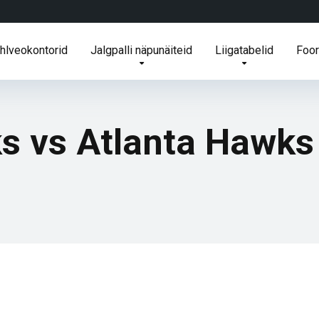
ihlveokontorid
Jalgpalli näpunäiteid
Liigatabelid
Foo
ks vs Atlanta Hawk