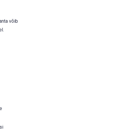
anta võib
l.
e
si