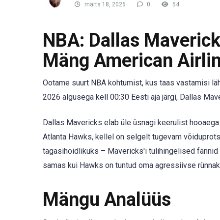
märts 18, 2026
0
54
NBA: Dallas Maverick
Mäng American Airlin
Ootame suurt NBA kohtumist, kus taas vastamisi l
2026 algusega kell 00:30 Eesti aja järgi, Dallas M
Dallas Mavericks elab üle üsnagi keerulist hooaega
Atlanta Hawks, kellel on selgelt tugevam võiduprots
tagasihoidlikuks – Mavericks'i tulihingelised fännid
samas kui Hawks on tuntud oma agressiivse rünnak
Mängu Analüüs