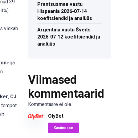
anud 39
Prantsusmaa vastu
,3%).
Hispaania 2026-07-14
koefitsiendid ja analüüs
s viskab
Argentina vastu Šveits
2026-07-12 koefitsiendid ja
analüüs
toni
-ga.
on
Viimased
kommentaarid
lker
,
CJ
Kommentaare ei ole.
s tempot
lt
OlyBet
Kasiinosse