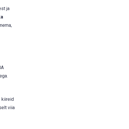
st ja
ka
inema,
BA
ega.
kiireid
elt viia