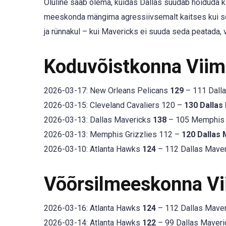
Oluline saab olema, kuidas Dallas suudab hoiduda k
meeskonda mängima agressiivsemalt kaitses kui see
ja rünnakul – kui Mavericks ei suuda seda peatada
Koduvõistkonna Vii
2026-03-17: New Orleans Pelicans
129
– 111 Dall
2026-03-15: Cleveland Cavaliers 120 –
130 Dallas
2026-03-13: Dallas Mavericks
138
– 105 Memphis G
2026-03-13: Memphis Grizzlies 112 –
120 Dallas
2026-03-10: Atlanta Hawks
124
– 112 Dallas Maver
Võõrsilmeeskonna V
2026-03-16: Atlanta Hawks
124
– 112 Dallas Maver
2026-03-14: Atlanta Hawks
122
– 99 Dallas Maveri