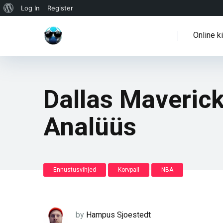
WordPressi
Log In
Register
info
Online k
Dallas Maveric
Analüüs
Ennustusvihjed
Korvpall
NBA
by
Hampus Sjoestedt