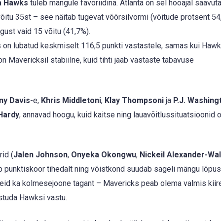
a Hawks
tuleb mängule favoriidina. Atlanta on sel hooajal saavut
õitu 35st – see näitab tugevat võõrsilvormi (võitude protsent 54
ust vaid 15 võitu (41,7%).
on lubatud keskmiselt 116,5 punkti vastastele, samas kui Hawk
 Mavericksil stabiilne, kuid tihti jääb vastaste tabavuse
ny Davis
-e,
Khris Middletoni
,
Klay Thompsoni
ja
P.J. Washing
Hardy
, annavad hoogu, kuid kaitse ning lauavõitlussituatsioonid 
id (
Jalen Johnson
,
Onyeka Okongwu
,
Nickeil Alexander-Wa
neb punktiskoor tihedalt ning võistkond suudab sageli mängu lõpu
iskeid ka kolmesejoone tagant – Mavericks peab olema valmis kiire
estuda Hawksi vastu.