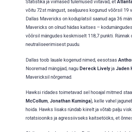
Statistika ja viimased tulemused viitavad, et
Atlant
võitu 72st mängust, sealjuures kogunud võõrsil 19 v
Dallas Mavericks on koduplatsil saanud aga 36 mäng
Mavericks on olnud hädas kaitses – kodumängudes 
võõrsil mängudes keskmiselt 118,7 punkti. Rünnak on
neutraliseerimisest puudu.
Dallas toob lauale kogenud nimed, eesotsas
Antho
Nooremad mängijad, nagu
Dereck Lively
ja
Jaden 
Mavericksil nõrgemad.
Hawksi ridades toimetavad sel hooajal mitmed staar
McCollum
,
Jonathan Kuminga
), kelle vahel jagu
hoida. Hawks lisaks ründab kiirelt ja võtab palju v
rotatsiooniks ja agressiivseks kaitsetööks, et õnn