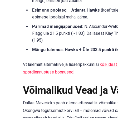
mänge, eriliselt just Atlanta.
Esimene poolaeg – Atlanta Hawks
(koefitsi
esimesel poolajal maha jääma.
Parimad mängijapanused:
N. Alexander-Walke
Flagg üle 21.5 punkti (~1.83); Dallasest Klay T
(1.95).
Mängu tulemus: Hawks + Üle 233.5 punkti
(k
Vt laiemalt alternatiive ja lisaeripakkumisi
kõikidest
spordiennustuse boonused
.
Võimalikud Vead ja 
Dallas Mavericks peab olema ettevaatlik võimalike 
Okongwu tegutsemist korvi all – mõlemad võivad sat