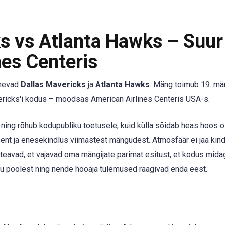
s vs Atlanta Hawks – Suur
es Centeris
ähevad
Dallas Mavericks
ja
Atlanta Hawks
. Mäng toimub 19. mär
avericks'i kodus – moodsas American Airlines Centeris USA-s.
 ning rõhub kodupubliku toetusele, kuid külla sõidab heas hoos o
ent ja enesekindlus viimastest mängudest. Atmosfäär ei jää kind
 teavad, et vajavad oma mängijate parimat esitust, et kodus mida
u poolest ning nende hooaja tulemused räägivad enda eest.