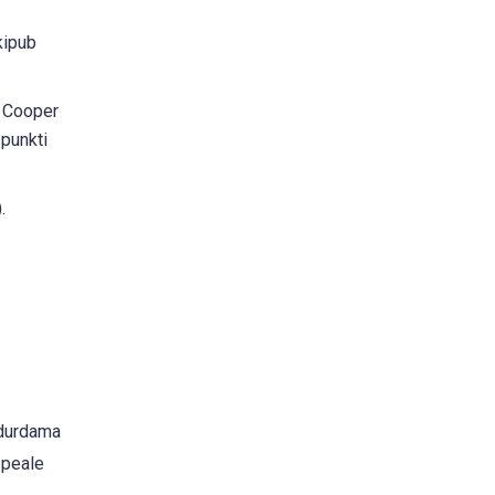
kipub
, Cooper
 punkti
.
durdama
 peale