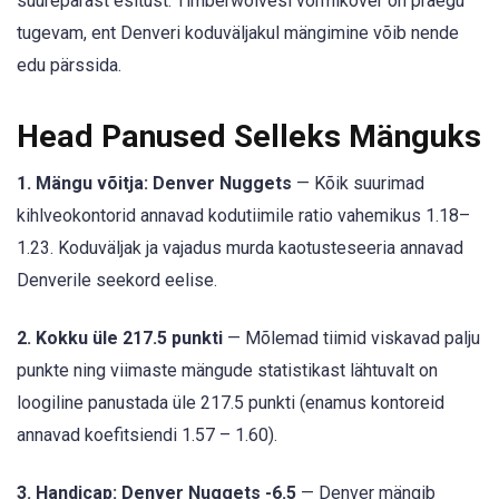
suurepärast esitust. Timberwolvesi vormikõver on praegu
tugevam, ent Denveri koduväljakul mängimine võib nende
edu pärssida.
Head Panused Selleks Mänguks
1. Mängu võitja: Denver Nuggets
— Kõik suurimad
kihlveokontorid annavad kodutiimile ratio vahemikus 1.18–
1.23. Koduväljak ja vajadus murda kaotusteseeria annavad
Denverile seekord eelise.
2. Kokku üle 217.5 punkti
— Mõlemad tiimid viskavad palju
punkte ning viimaste mängude statistikast lähtuvalt on
loogiline panustada üle 217.5 punkti (enamus kontoreid
annavad koefitsiendi 1.57 – 1.60).
3. Handicap: Denver Nuggets -6.5
— Denver mängib