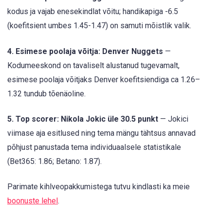
kodus ja vajab enesekindlat võitu; handikapiga -6.5
(koefitsient umbes 1.45-1.47) on samuti mõistlik valik.
4. Esimese poolaja võitja: Denver Nuggets
—
Kodumeeskond on tavaliselt alustanud tugevamalt,
esimese poolaja võitjaks Denver koefitsiendiga ca 1.26–
1.32 tundub tõenäoline.
5. Top scorer: Nikola Jokic üle 30.5 punkt
— Jokici
viimase aja esitlused ning tema mängu tähtsus annavad
põhjust panustada tema individuaalsele statistikale
(Bet365: 1.86; Betano: 1.87).
Parimate kihlveopakkumistega tutvu kindlasti ka meie
boonuste lehel
.