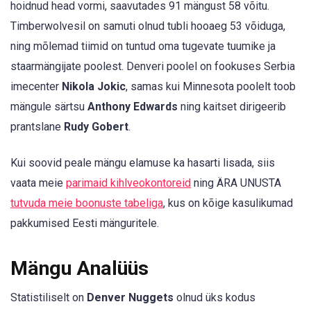
hoidnud head vormi, saavutades 91 mängust 58 võitu.
Timberwolvesil on samuti olnud tubli hooaeg 53 võiduga,
ning mõlemad tiimid on tuntud oma tugevate tuumike ja
staarmängijate poolest. Denveri poolel on fookuses Serbia
imecenter
Nikola Jokic
, samas kui Minnesota poolelt toob
mängule särtsu
Anthony Edwards
ning kaitset dirigeerib
prantslane
Rudy Gobert
.
Kui soovid peale mängu elamuse ka hasarti lisada, siis
vaata meie
parimaid kihlveokontoreid
ning ÄRA UNUSTA
tutvuda meie boonuste tabeliga
, kus on kõige kasulikumad
pakkumised Eesti mänguritele.
Mängu Analüüs
Statistiliselt on
Denver Nuggets
olnud üks kodus