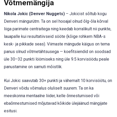
Võtmemängija
Nikola Jokic (Denver Nuggets)
– Jokicist sõltub kogu
Denveri mängurütm. Ta on sel hooajal olnud õlg-õla kõrval
liiga parimate centraitega ning keedab korralikult nii punkte,
lauapalle kui resultatiivseid sööte (kõige rohkem NBA-s
kesk- ja pikkade seas). Viimaste mängude käigus on tema
panus olnud võtmetähtsusega — koefitsiendid on soodsad
üle 30–32 punkti löömiseks ning üle 9.5 korvisöödu peale
panustamine on samuti mõistlik.
Kui Jokic saavutab 30+ punkti ja vähemalt 10 korvisöötu, on
Denveri võidu võimalus oluliselt suurem. Ta on ka
meeskonna mentaalne liider, kelle õnnestumised või
ebaõnnestumised mõjutavad kõikide ülejäänud mängijate
esitusi.