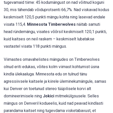
tugevamaid tiime: 45 kodumängust on nad võitnud koguni
30, mis tähendab võiduprotsenti 66,7%. Nad viskavad kodus
keskmiselt 120,5 punkti mängu kohta ning lasevad endale
visata 115,4.
Minnesota Timberwolves
näitab samuti
head ründemängu, visates võõrsil keskmiselt 120,1 punkti,
kuid kaitses on neil raskem – keskmiselt lubatakse
vastastel visata 118 punkti mängus.
Viimastes omavahelistes mängudes on Timberwolves
olnud eriti edukas, võites kolm viimast kohtumist üsna
kindla ülekaaluga. Minnesota edu on tulnud tänu
agressiivsele kaitsele ja kiirele üleminekumängule, samas
kui Denver on toetunud stereo tüüpilisele korvi alt
domineerimisele ning
Jokici
mitmekülgsusele. Selles
mängus on Denveril kodueelis, kuid nad peavad kindlasti
parandama kaitset ning tugevdama visketabavust, et