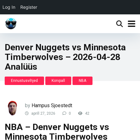
Log In
Register
Denver Nuggets vs Minnesota
Timberwolves – 2026-04-28
Analüüs
Ennustusvihjed
Korvpall
NBA
by
Hampus Sjoestedt
aprill 27, 2026
0
42
NBA – Denver Nuggets vs
Minnesota Timberwolves