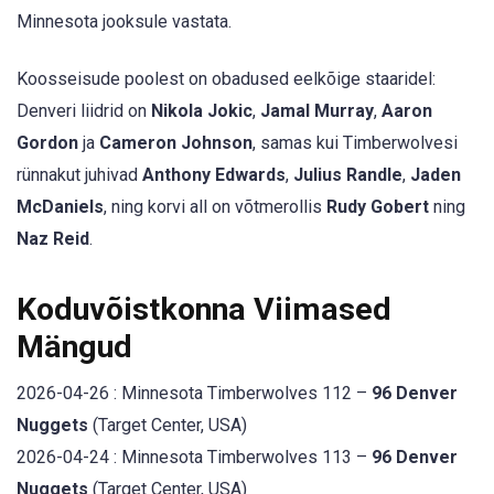
Minnesota jooksule vastata.
Koosseisude poolest on obadused eelkõige staaridel:
Denveri liidrid on
Nikola Jokic
,
Jamal Murray
,
Aaron
Gordon
ja
Cameron Johnson
, samas kui Timberwolvesi
rünnakut juhivad
Anthony Edwards
,
Julius Randle
,
Jaden
McDaniels
, ning korvi all on võtmerollis
Rudy Gobert
ning
Naz Reid
.
Koduvõistkonna Viimased
Mängud
2026-04-26 : Minnesota Timberwolves 112 –
96 Denver
Nuggets
(Target Center, USA)
2026-04-24 : Minnesota Timberwolves 113 –
96 Denver
Nuggets
(Target Center, USA)