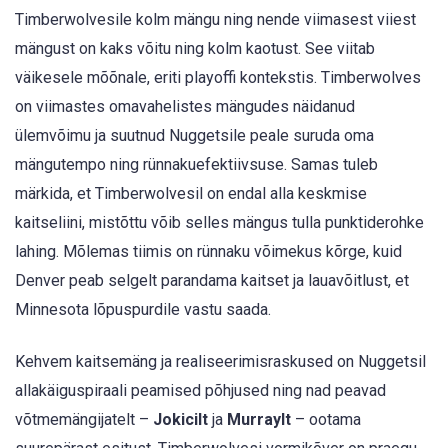
Timberwolvesile kolm mängu ning nende viimasest viiest
mängust on kaks võitu ning kolm kaotust. See viitab
väikesele mõõnale, eriti playoffi kontekstis. Timberwolves
on viimastes omavahelistes mängudes näidanud
ülemvõimu ja suutnud Nuggetsile peale suruda oma
mängutempo ning rünnakuefektiivsuse. Samas tuleb
märkida, et Timberwolvesil on endal alla keskmise
kaitseliini, mistõttu võib selles mängus tulla punktiderohke
lahing. Mõlemas tiimis on rünnaku võimekus kõrge, kuid
Denver peab selgelt parandama kaitset ja lauavõitlust, et
Minnesota lõpuspurdile vastu saada.
Kehvem kaitsemäng ja realiseerimisraskused on Nuggetsil
allakäiguspiraali peamised põhjused ning nad peavad
võtmemängijatelt –
Jokicilt
ja
Murraylt
– ootama