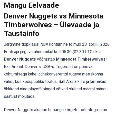
Mängu Eelvaade
Denver Nuggets vs Minnesota
Timberwolves – Ülevaade ja
Taustainfo
Järgmine tippklassi NBA kohtumine toimub 28. aprillil 2026
Eesti aja järgi varahommikul kell 05:30 (02:30 UTC), kui
Denver Nuggets
võõrustab
Minnesota Timberwolvesi
Ball Arenal, Denveris, USA-s. Tegemist on põneva
kohtumisega kahe läänekonverentsi tugeva meeskonna
vahel, kus kodupubliku toetus, Ball Arena kiire ja lärmakas
õhkkond ning playoffi pinged võivad olulisel määral mängu
saatust mõjutada.
Denver Nuggets alustas hooaega kõrgete ootustega ja on