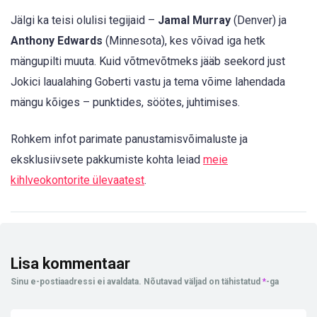
Jälgi ka teisi olulisi tegijaid –
Jamal Murray
(Denver) ja
Anthony Edwards
(Minnesota), kes võivad iga hetk
mängupilti muuta. Kuid võtmevõtmeks jääb seekord just
Jokici laualahing Goberti vastu ja tema võime lahendada
mängu kõiges – punktides, söötes, juhtimises.
Rohkem infot parimate panustamisvõimaluste ja
eksklusiivsete pakkumiste kohta leiad
meie
kihlveokontorite ülevaatest
.
Lisa kommentaar
Sinu e-postiaadressi ei avaldata.
Nõutavad väljad on tähistatud
*
-ga