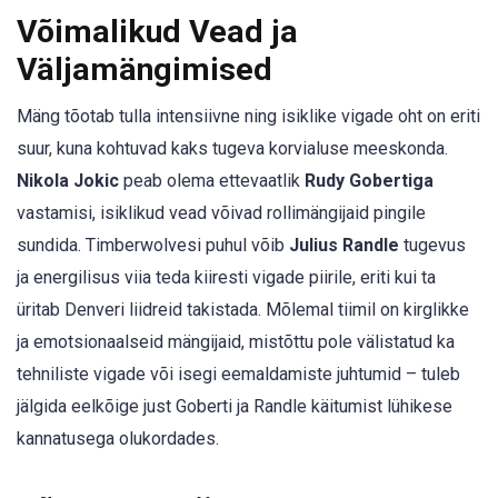
Võimalikud Vead ja
Väljamängimised
Mäng tõotab tulla intensiivne ning isiklike vigade oht on eriti
suur, kuna kohtuvad kaks tugeva korvialuse meeskonda.
Nikola Jokic
peab olema ettevaatlik
Rudy Gobertiga
vastamisi, isiklikud vead võivad rollimängijaid pingile
sundida. Timberwolvesi puhul võib
Julius Randle
tugevus
ja energilisus viia teda kiiresti vigade piirile, eriti kui ta
üritab Denveri liidreid takistada. Mõlemal tiimil on kirglikke
ja emotsionaalseid mängijaid, mistõttu pole välistatud ka
tehniliste vigade või isegi eemaldamiste juhtumid – tuleb
jälgida eelkõige just Goberti ja Randle käitumist lühikese
kannatusega olukordades.