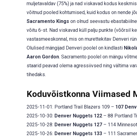
muljetavaldav (75%) ja nad viskavad kodus keskmise
võitnud pooled kohtumised, kuid kodus on nende jõ
Sacramento Kings
on olnud seevastu ebastabiilne 
võitu 6-st. Nad viskavad küll palju punkte (võõrsil k
vastasmeeskonnal, mis on murettekitav Denveri rü
Olulised mängijad Denveri poolel on kindlasti
Nikol
Aaron Gordon
. Sacramento poolel on mängu võtm
staarid peavad olema agressiivsed ning vältima varak
tihedaks.
Koduvõistkonna Viimased
2025-11-01: Portland Trail Blazers 109 –
107 Denv
2025-10-30:
Denver Nuggets 122
– 88 Portland Tr
2025-10-28:
Denver Nuggets 127
– 114 Minnesot
2025-10-26:
Denver Nuggets 133
– 111 Sacrament