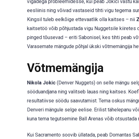
vigadega probleemidesse, kui peab Jokici vastu ka
eesliinis ning võivad vastaseid tihti vigu tegema su
Kingsil tuleb eelkõige ettevaatlik olla kaitses – nii
Z
kaitsetöö võib põhjustada vigu Nuggetsile kiiretes 
pinged tõusevad – eriti Sabonisel, kes tihti peab võ
Varasemate mängude põhjal ükski võtmemängija hetk
Võtmemängija
Nikola Jokic
(Denver Nuggets) on selle mängu selge
sööduandjana ning valitseb lauas ning kaitses. Koefi
resultatiivse söödu saavutamist. Tema oskus mängu 
Denveri mängule selge eelise. Erilist tähelepanu võik
kuna tema tegutsemine Ball Arenas võib otsustada
Kui Sacramento soovib üllatada, peab Domantas Sabo