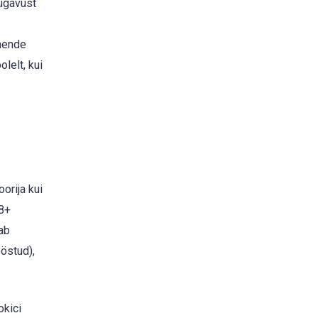
ügavust
 nende
lelt, kui
orija kui
 8+
ab
ööstud),
okici