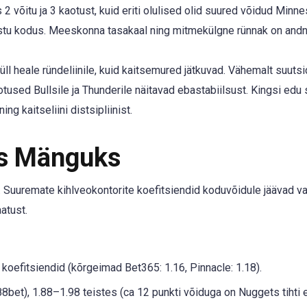
2 võitu ja 3 kaotust, kuid eriti olulised olid suured võidud Minne
astu kodus. Meeskonna tasakaal ning mitmekülgne rünnak on andn
ll heale ründeliinile, kuid kaitsemured jätkuvad. Vähemalt suuts
tused Bullsile ja Thunderile näitavad ebastabiilsust. Kingsi edu 
g kaitseliini distsipliinist.
ks Mänguks
 Suuremate kihlveokontorite koefitsiendid koduvõidule jäävad 
atust.
koefitsiendid (kõrgeimad Bet365: 1.16, Pinnacle: 1.18).
8bet), 1.88–1.98 teistes (ca 12 punkti võiduga on Nuggets tihti 