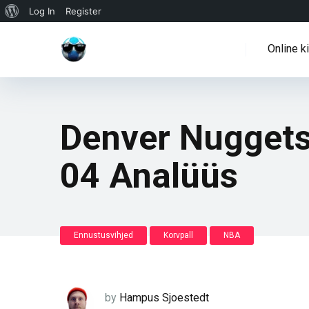
WordPressi
Log In
Register
info
Online k
Denver Nuggets
04 Analüüs
Ennustusvihjed
Korvpall
NBA
by
Hampus Sjoestedt