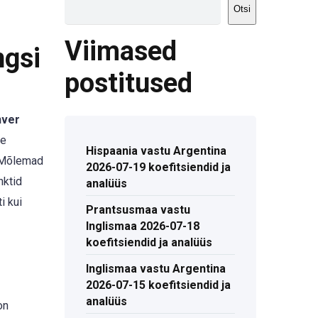
Otsi
Viimased
ngsi
postitused
ver
te
Hispaania vastu Argentina
. Mõlemad
2026-07-19 koefitsiendid ja
nktid
analüüs
i kui
Prantsusmaa vastu
Inglismaa 2026-07-18
koefitsiendid ja analüüs
Inglismaa vastu Argentina
2026-07-15 koefitsiendid ja
analüüs
on