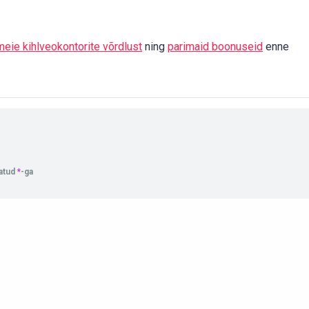
meie kihlveokontorite võrdlust
ning
parimaid boonuseid
enne
tatud
*
-ga