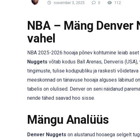
november 3, 2025
0
112
NBA – Mäng Denver N
vahel
NBA 2025-2026 hooaja põnev kohtumine leiab aset 4
Nuggets
võtab kodus Ball Arenas, Denveris (USA),
tingimuste, tulise kodupubliku ja raskesti võidetav
meeskonnad on tänavuse hooaja alguses läbinud om
tabelis on olulised. Denver on seni näidanud paremat
nende tähed saavad hoo sisse.
Mängu Analüüs
Denver Nuggets
on alustanud hooaega selgelt tu