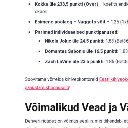
Kokku üle 233,5 punkti (Over)
– koefitsiendid
skoori.
Esimene poolaeg – Nuggets võit
– 1.25 (1xB
Parimad individuaalsed punktipanused
:
Nikola Jokic üle 24.5 punkti:
1.83 (Bet36
Domantas Sabonis üle 16.5 punkti:
1.83
Zach LaVine üle 23.5 punkti:
1.86 (Bet36
Soovitame võrrelda kihlveokontoreid
Eesti kihlveok
panustamisboonuseid
!
Võimalikud Vead ja 
Denveri ridades on võimas eesliin, mis tähendab, e