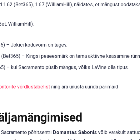
 1.62 (Bet365), 1.67 (WilliamHill), näidates, et mängust oodataks
et, WilliamHill).
5) – Jokici koduvorm on tugev.
 (Bet365) – Kingsi peaeesmärk on tema aktiivne kaasamine rünn
5) – kui Sacramento püsib mängus, võiks LaVine olla tipus.
ontorite võrdlustabelist
ning ära unusta uurida parimaid
Väljamängimised
t Sacramento põhitsentri
Domantas Sabonis
võib varakult sattu