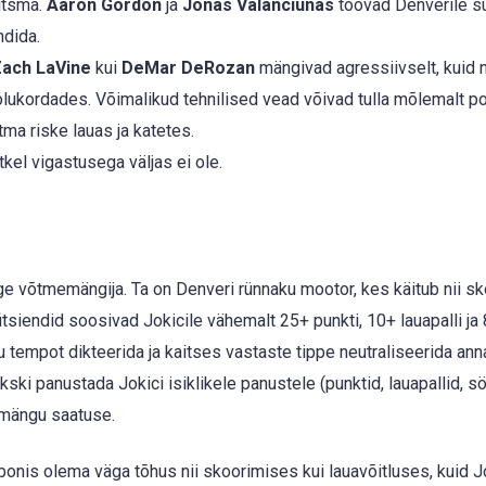
itsma.
Aaron Gordon
ja
Jonas Valanciunas
toovad Denverile s
ndida.
ach LaVine
kui
DeMar DeRozan
mängivad agressiivselt, kuid
olukordades. Võimalikud tehnilised vead võivad tulla mõlemalt poo
tma riske lauas ja katetes.
el vigastusega väljas ei ole.
 võtmemängija. Ta on Denveri rünnaku mootor, kes käitub nii sko
tsiendid soosivad Jokicile vähemalt 25+ punkti, 10+ lauapalli ja
tempot dikteerida ja kaitses vastaste tippe neutraliseerida ann
ski panustada Jokici isiklikele panustele (punktid, lauapallid, s
 mängu saatuse.
nis olema väga tõhus nii skoorimises kui lauavõitluses, kuid J