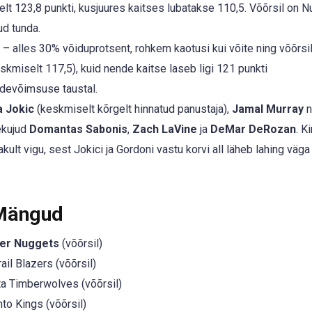
lt 123,8 punkti, kusjuures kaitses lubatakse 110,5. Võõrsil on 
ud tunda.
– alles 30% võiduprotsent, rohkem kaotusi kui võite ning võõrsil
eskmiselt 117,5), kuid nende kaitse laseb ligi 121 punkti
ndevõimsuse taustal.
a Jokic
(keskmiselt kõrgelt hinnatud panustaja),
Jamal Murray
n
ekujud
Domantas Sabonis
,
Zach LaVine
ja
DeMar DeRozan
. K
ult vigu, sest Jokici ja Gordoni vastu korvi all läheb lahing väga
 Mängud
er Nuggets
(võõrsil)
ail Blazers (võõrsil)
a Timberwolves (võõrsil)
o Kings (võõrsil)