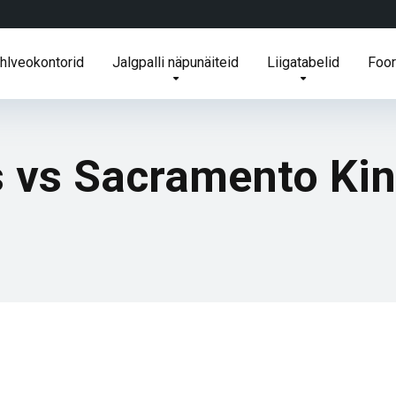
ihlveokontorid
Jalgpalli näpunäiteid
Liigatabelid
Foo
 vs Sacramento Kin