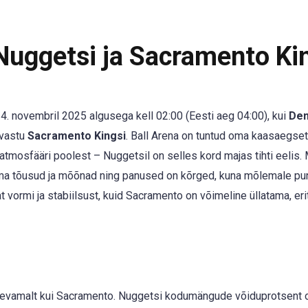
uggetsi ja Sacramento Ki
. novembril 2025 algusega kell 02:00 (Eesti aeg 04:00), kui
Den
 vastu
Sacramento Kingsi
. Ball Arena on tuntud oma kaasaegse
a atmosfääri poolest – Nuggetsil on selles kord majas tihti eelis
a tõusud ja mõõnad ning panused on kõrged, kuna mõlemale pu
 vormi ja stabiilsust, kuid Sacramento on võimeline üllatama, erit
gevamalt kui Sacramento. Nuggetsi kodumängude võiduprotsent 