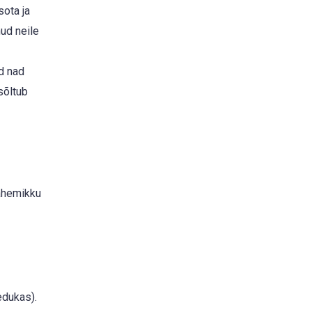
sota ja
ud neile
id nad
sõltub
vahemikku
edukas).