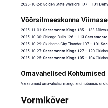
2025-10-24: Golden State Warriors 137 –
131 Den
Võõrsilmeeskonna Viimas
2025-11-01:
Sacramento Kings 135
– 133 Milwauk
2025-10-30: Chicago Bulls 126 –
113 Sacramento
2025-10-29: Oklahoma City Thunder 107 –
101 Sac
2025-10-27:
Sacramento Kings 127
– 120 Oklahom
2025-10-25:
Sacramento Kings 105
– 104 Oklahom
Omavahelised Kohtumised
Varasemaid omavahelisi mänge andmebaasis ei ole
Vormikõver