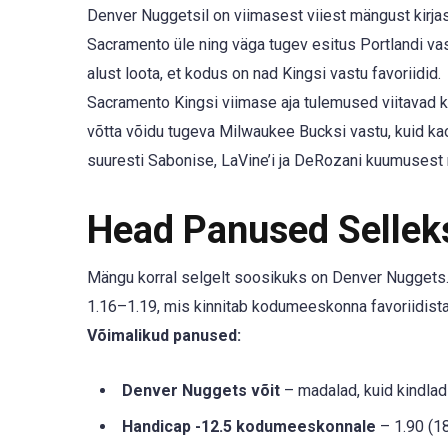
Denver Nuggetsil on viimasest viiest mängust kirjas 
Sacramento üle ning väga tugev esitus Portlandi v
alust loota, et kodus on nad Kingsi vastu favoriidid.
Sacramento Kingsi viimase aja tulemused viitavad kü
võtta võidu tugeva Milwaukee Bucksi vastu, kuid kao
suuresti Sabonise, LaVine’i ja DeRozani kuumusest nin
Head Panused Selle
Mängu korral selgelt soosikuks on Denver Nuggets.
1.16–1.19, mis kinnitab kodumeeskonna favoriidista
Võimalikud panused:
Denver Nuggets võit
– madalad, kuid kindlad 
Handicap -12.5 kodumeeskonnale
– 1.90 (18