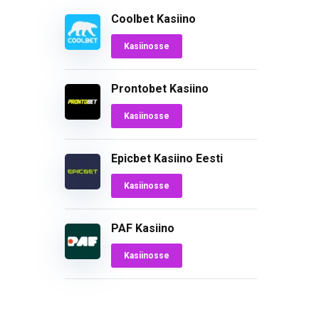
Coolbet Kasiino
Kasiinosse
Prontobet Kasiino
Kasiinosse
Epicbet Kasiino Eesti
Kasiinosse
PAF Kasiino
Kasiinosse