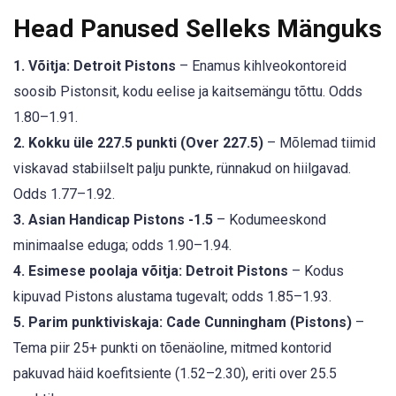
Head Panused Selleks Mänguks
1. Võitja: Detroit Pistons
– Enamus kihlveokontoreid
soosib Pistonsit, kodu eelise ja kaitsemängu tõttu. Odds
1.80–1.91.
2. Kokku üle 227.5 punkti (Over 227.5)
– Mõlemad tiimid
viskavad stabiilselt palju punkte, rünnakud on hiilgavad.
Odds 1.77–1.92.
3. Asian Handicap Pistons -1.5
– Kodumeeskond
minimaalse eduga; odds 1.90–1.94.
4. Esimese poolaja võitja: Detroit Pistons
– Kodus
kipuvad Pistons alustama tugevalt; odds 1.85–1.93.
5. Parim punktiviskaja: Cade Cunningham (Pistons)
–
Tema piir 25+ punkti on tõenäoline, mitmed kontorid
pakuvad häid koefitsiente (1.52–2.30), eriti over 25.5