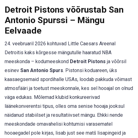
Detroit Pistons võõrustab San
Antonio Spurssi – Mängu
Eelvaade
24. veebruaril 2026 kohtuvad Little Caesars Areenal
Detroitis kaks kõrgesse mängutulle haaratud NBA
meeskonda – kodumeeskond
Detroit Pistons
ja võõrsil
esinev
San Antonio Spurs
. Pistonsi koduareen, üks
kaasaegsemaid spordihalle USAs, loodab pakkuda võimast
atmosfääri ja toetust meeskonnale, kes sel hooajal on olnud
väga edukas. Mõlemad klubid konkureerivad
läänekonverentsi tipus, olles oma senise hooaja jooksul
näidanud stabiilset ja resultatiivset mängu. Ehkki nende
meeskondade omavahelisi kohtumisi varasematel
hooaegadel pole kirjas, lisab just see matš lisapingeid ja