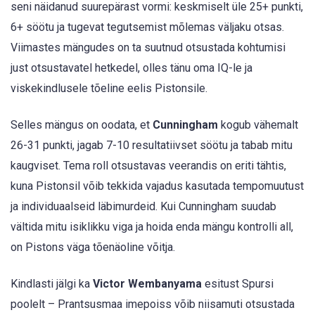
seni näidanud suurepärast vormi: keskmiselt üle 25+ punkti,
6+ söötu ja tugevat tegutsemist mõlemas väljaku otsas.
Viimastes mängudes on ta suutnud otsustada kohtumisi
just otsustavatel hetkedel, olles tänu oma IQ-le ja
viskekindlusele tõeline eelis Pistonsile.
Selles mängus on oodata, et
Cunningham
kogub vähemalt
26-31 punkti, jagab 7-10 resultatiivset söötu ja tabab mitu
kaugviset. Tema roll otsustavas veerandis on eriti tähtis,
kuna Pistonsil võib tekkida vajadus kasutada tempomuutust
ja individuaalseid läbimurdeid. Kui Cunningham suudab
vältida mitu isiklikku viga ja hoida enda mängu kontrolli all,
on Pistons väga tõenäoline võitja.
Kindlasti jälgi ka
Victor Wembanyama
esitust Spursi
poolelt – Prantsusmaa imepoiss võib niisamuti otsustada