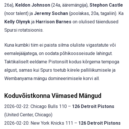
26a),
Keldon Johnson
(24a, ääremängija),
Stephon Castle
(noor talent) ja
Jeremy Sochan
(poolakas, 20a, tagaliin). Ka
Kelly Olynyk
ja
Harrison Barnes
on olulised täiendused
Spursi rotatsioonis.
Kuna kumbki tiim ei paista silma oluliste vigastatute või
eemalejääjatega, on oodata põhikoosseisude lahingut.
Taktikaliselt eeldame Pistonsilt kodus kõrgema tempoga
algust, samas kui Spurs toetub kiirele palliliikumisele ja
Wembanyama mängu domineerimisele korvi all.
Koduvõistkonna Viimased Mängud
2026-02-22: Chicago Bulls 110 –
126 Detroit Pistons
(United Center, Chicago)
2026-02-20: New York Knicks 111 –
126 Detroit Pistons