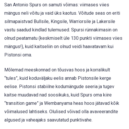
San Antonio Spurs on samuti võimas: viimases viies
mängus neli võitu ja vaid üks kaotus. Võitude seas on eriti
silmapaistvad Bullsile, Kingsile, Warriorsile ja Lakersile
vastu saadud kindlad tulemused. Spursi rünnakimasin on
olnud peatamatu (keskmiselt üle 130 punkti viimases viies
mängus!), kuid kaitseliin on olnud veidi haavatavam kui
Pistonsi oma.
Mõlemad meeskonnad on tõusvas hoos ja korralikult
“tules”, kuid koduväljaku eelis annab Pistonsile kerge
eelise. Pistonsi stabiilne kodumängude seeria ja tugev
kaitse muudavad nad soosikuks, kuid Spurs oma kiire
“transition game” ja Wembanyama heas hoos jätavad kõik
võimalused lahtiseks. Olulised võivad olla avaveerandite
algused ja vaheajaks saavutatud punktivahe.