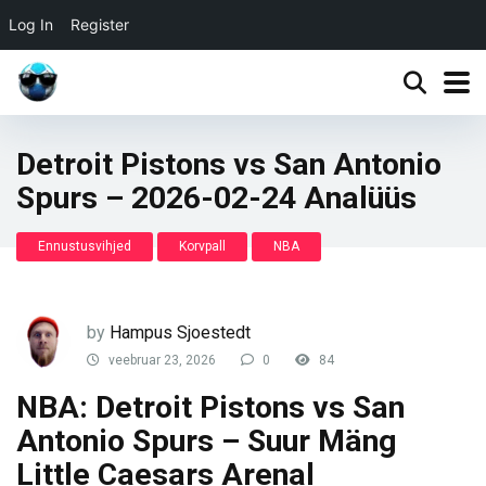
Log In
Register
Detroit Pistons vs San Antonio
Spurs – 2026-02-24 Analüüs
Ennustusvihjed
Korvpall
NBA
by
Hampus Sjoestedt
veebruar 23, 2026
0
84
NBA: Detroit Pistons vs San
Antonio Spurs – Suur Mäng
Little Caesars Arenal