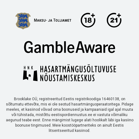
Brooklake OÜ, registreeritud Eestis registrikoodiga 16460138, on
sõltumatu ettevõte, mis ei ole seotud hasartmänguoperaatoritega. Pidage
meeles, et kasiinod võivad oma boonuseid ja kampaaniaid igal ajal muuta
või tühistada, mistõttu eestispordiennustus.ee ei vastuta võimaliku
aegunud teabe eest. Enne mängimist lugege alati hoolikalt läbi iga kasiino
boonuse tingimused. Meie koostööpartneriteks on ainult Eestis
litsentseeritud kasiinod.