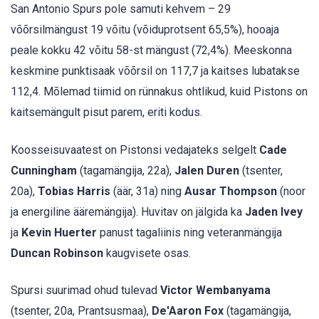
San Antonio Spurs pole samuti kehvem – 29
võõrsilmängust 19 võitu (võiduprotsent 65,5%), hooaja
peale kokku 42 võitu 58-st mängust (72,4%). Meeskonna
keskmine punktisaak võõrsil on 117,7 ja kaitses lubatakse
112,4. Mõlemad tiimid on rünnakus ohtlikud, kuid Pistons on
kaitsemängult pisut parem, eriti kodus.
Koosseisuvaatest on Pistonsi vedajateks selgelt
Cade
Cunningham
(tagamängija, 22a),
Jalen Duren
(tsenter,
20a),
Tobias Harris
(äär, 31a) ning
Ausar Thompson
(noor
ja energiline ääremängija). Huvitav on jälgida ka
Jaden Ivey
ja
Kevin Huerter
panust tagaliinis ning veteranmängija
Duncan Robinson
kaugvisete osas.
Spursi suurimad ohud tulevad
Victor Wembanyama
(tsenter, 20a, Prantsusmaa),
De'Aaron Fox
(tagamängija,