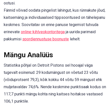
ootusi.
Fännid võivad oodata pingelist lahingut, kus rünnakute jõud,
kaitsemäng ja individuaalsed tippsooritused on tähelepanu
keskmes. Soovitatav on enne panuse tegemist tutvuda
erinevate
online-kihlveokontoritega
ja uurida parimaid
pakkumisi
spordiennustuse boonuste
lehelt.
Mängu Analüüs
Statistika põhjal on Detroit Pistons sel hooajal väga
tugevalt esinenud: 29 kodumängust on võetud 23 võitu
(võiduprotsent 79,3), kõik kokku 44 võitu 59 mängust ehk
muljetavaldav 74,6%. Nende keskmine punktisaak kodus on
117,7 punkti mängu kohta ning kaitses hoitakse vastased
106,1 punktile.