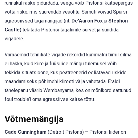
rünnakul raske pidurdada, seega võib Pistonsi kaitsepargas
võtta riske, mis suurendab veaohtu. Samuti võivad Spursi
agressiivsed tagamängijad (nt.
De'Aaron Fox
ja
Stephon
Castle
) tekitada Pistonsi tagaliinile survet ja sundida
vigadele.
Varasemad tehniliste vigade rekordid kummalgi tiimil silma
ei hakka, kuid kiire ja füüsilise mängu tulemusel võib
tekkida situatsioone, kus peatreenerid eelistavad riskide
maandamiseks põhimehi kiiresti välja vahetada. Eraldi
tähelepanu väärib Wembanyama, kes on mõnikord sattunud
foul trouble’i oma agressiivse kaitse tõttu.
Võtmemängija
Cade Cunningham
(Detroit Pistons) – Pistonsi liider on