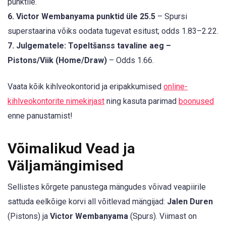
punktile.
6. Victor Wembanyama punktid üle 25.5
– Spursi
superstaarina võiks oodata tugevat esitust; odds 1.83–2.22.
7. Julgematele: Topeltšanss tavaline aeg –
Pistons/Viik (Home/Draw)
– Odds 1.66.
Vaata kõik kihlveokontorid ja eripakkumised
online-
kihlveokontorite nimekirjast
ning kasuta parimad
boonused
enne panustamist!
Võimalikud Vead ja
Väljamängimised
Sellistes kõrgete panustega mängudes võivad veapiirile
sattuda eelkõige korvi all võitlevad mängijad:
Jalen Duren
(Pistons) ja
Victor Wembanyama
(Spurs). Viimast on