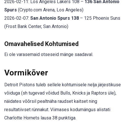
2026-02-11: Los Angeles Lakers 108 –
136 San Antonio
Spurs
(Crypto.com Arena, Los Angeles)
2026-02-07:
San Antonio Spurs 138
– 125 Phoenix Suns
(Frost Bank Center, San Antonio)
Omavahelised Kohtumised
Ei ole varasemaid otseseid mänge saadaval.
Vormikõver
Detroit Pistons tuleb sellele kohtumisele nelja järjestikuse
võiduga (sh tugevad võidud Bulls, Knicks ja Raptors üle),
näidates võõrsil pealtnäha raudset kaitset ning
resultatiivset rünnakut. Viimases kodumängus alistati
Charlotte Hornets lausa 38 punktiga.