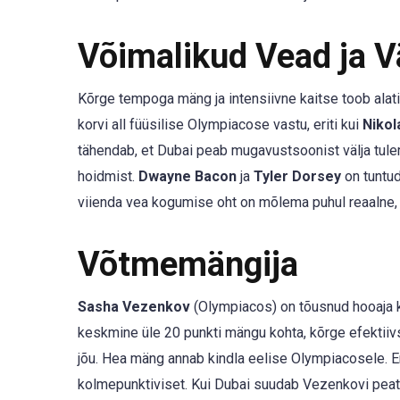
Võimalikud Vead ja 
Kõrge tempoga mäng ja intensiivne kaitse toob alat
korvi all füüsilise Olympiacose vastu, eriti kui
Nikol
tähendab, et Dubai peab mugavustsoonist välja tulem
hoidmist.
Dwayne Bacon
ja
Tyler Dorsey
on tuntud
viienda vea kogumise oht on mõlema puhul reaalne, e
Võtmemängija
Sasha Vezenkov
(Olympiacos) on tõusnud hooaja kä
keskmine üle 20 punkti mängu kohta, kõrge efektiiv
jõu. Hea mäng annab kindla eelise Olympiacosele. En
kolmepunktiviset. Kui Dubai suudab Vezenkovi peatad