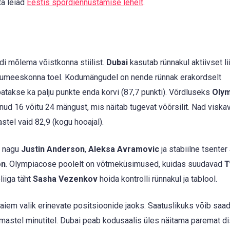
ta leiad
Eestis spordiennustamise lehelt
.
ldi mõlema võistkonna stiilist.
Dubai
kasutab rünnakul aktiivset li
umeeskonna toel. Kodumängudel on nende rünnak erakordselt
batakse ka palju punkte enda korvi (87,7 punkti). Võrdluseks
Oly
anud 16 võitu 24 mängust, mis näitab tugevat võõrsilit. Nad viska
stel vaid 82,9 (kogu hooajal).
d nagu
Justin Anderson
,
Aleksa Avramovic
ja stabiilne tsenter
on
. Olympiacose poolelt on võtmeküsimused, kuidas suudavad
T
liiga täht
Sasha Vezenkov
hoida kontrolli rünnakul ja tablool.
iem valik erinevate positsioonide jaoks. Saatuslikuks võib saad
mastel minutitel. Dubai peab kodusaalis üles näitama paremat dis