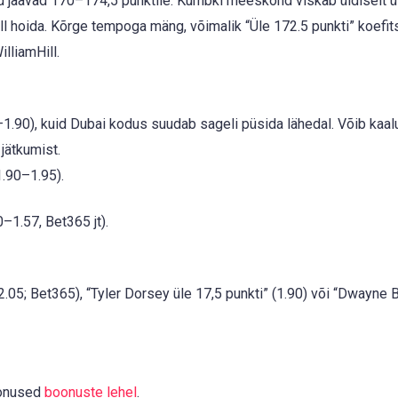
 jäävad 170–174,5 punktile. Kumbki meeskond viskab üldiselt ü
l hoida. Kõrge tempoga mäng, võimalik “Üle 172.5 punkti” koefit
lliamHill.
.90), kuid Dubai kodus suudab sageli püsida lähedal. Võib kaal
jätkumist.
1.90–1.95).
1.57, Bet365 jt).
.05; Bet365), “Tyler Dorsey üle 17,5 punkti” (1.90) või “Dwayne 
oonused
boonuste lehel
.