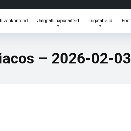
ihlveokontorid
Jalgpalli näpunäiteid
Liigatabelid
Foo
iacos – 2026-02-03