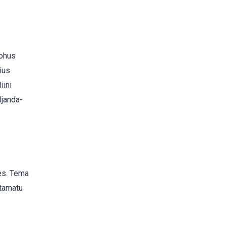
 ohus
ius
iini
ljanda-
ses. Tema
atamatu