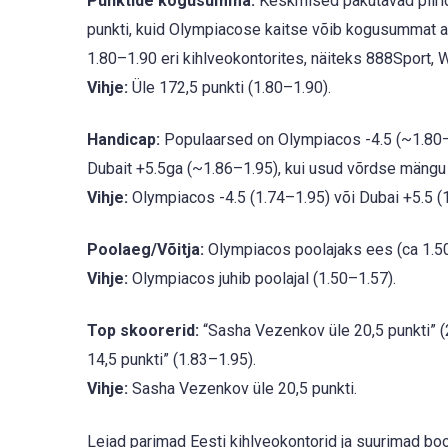
Punktide kogusumma:
Keskmised pakutavad piirid
punkti, kuid Olympiacose kaitse võib kogusummat al
1.80–1.90 eri kihlveokontorites, näiteks 888Sport, Wi
Vihje:
Üle 172,5 punkti (1.80–1.90).
Handicap:
Populaarsed on Olympiacos -4.5 (~1.80–1
Dubait +5.5ga (~1.86–1.95), kui usud võrdse mängu 
Vihje:
Olympiacos -4.5 (1.74–1.95) või Dubai +5.5 (
Poolaeg/Võitja:
Olympiacos poolajaks ees (ca 1.50–
Vihje:
Olympiacos juhib poolajal (1.50–1.57).
Top skoorerid:
“Sasha Vezenkov üle 20,5 punkti” (2
14,5 punkti” (1.83–1.95).
Vihje:
Sasha Vezenkov üle 20,5 punkti.
Leiad parimad Eesti kihlveokontorid ja suurimad b