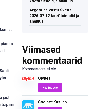
koefitsiendid ja analüüs
Argentina vastu Šveits
2026-07-12 koefitsiendid ja
analüüs
ikumist
mpiacos
Viimased
vad
kommentaarid
Kommentaare ei ole.
Sanli
yler
OlyBet
Kasiinosse
a just
Coolbet Kasiino
tsipliini