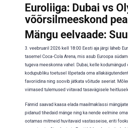
Euroliiga: Dubai vs 
võõrsilmeeskond pea
Mängu eelvaade: Suur
3. veebruaril 2026 kell 18:00 Eesti aja järgi läheb E
tasemel Coca-Cola Arena, mis asub Euroopa südame
tugeva meeskonna vahel. Dubai, kelle kodumängud on 
kodupubliku toetusel lõpetada oma allakäigutendents
favoriidina ning soovib jätkata võitude seeriat. Mõle
viimased tulemused viitavad tasavägisele heitlusel
Fännid saavad kaasa elada maailmaklassi mängijate
pidanud tihedaid mänge ning ka nende eelmine omav
ootamas mitmeid huvitavaid vastasseise, eriti fooku