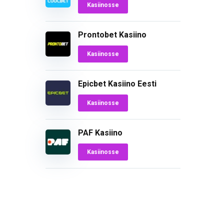
Kasiinosse
Prontobet Kasiino
Kasiinosse
Epicbet Kasiino Eesti
Kasiinosse
PAF Kasiino
Kasiinosse