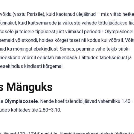
õidu (vastu Parisile), kuid kaotanud ülejäänud – mis viitab hetk
rünnakut, kuid kaitsemurede ja väikeste vahede tõttu jäädakse liia
acosele ja teisele tippudest just viimasel perioodil. Olympiacosel
emaid võistkondi, hoides kõrget taset nii kodus kui võõrsil. Või
nud ka mõningat ebakindlust. Samas, peamine vahe tekib siiski
s meeskond võõrsil eelistab rakendada. Lähtudes tabeliseisust ja
sekindlus kindlasti kõrgemal.
ks Mänguks
use
Olympiacosele
. Nende koefitsiendid jäävad vahemikku 1.40–
ljudes kohtades üle 2.80–3.10.