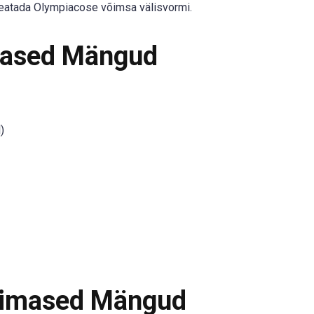
peatada Olympiacose võimsa välisvormi.
mased Mängud
)
iimased Mängud