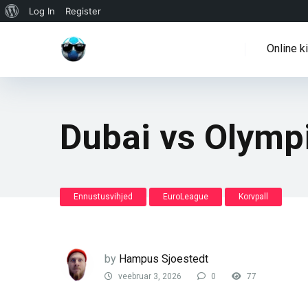
WordPressi
Log In
Register
info
Online k
Dubai vs Olymp
Ennustusvihjed
EuroLeague
Korvpall
by
Hampus Sjoestedt
veebruar 3, 2026
0
77