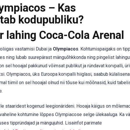
Olympiacos – Kas
tab kodupubliku?
 lahing Coca-Cola Arenal
uroliigas vastamisi Dubai ja
Olympiacos
. Kohtumispaigaks on tip
s ning lubab suurepärast mänguõhkkonda ning pingelist lahingu
sel hooajal pakkunud võimsat publikut ja ründavat korvpalli, üri
i. Olympiacos, üks Euroopa korvpalli hiiglasi, saabub külalisen
mal tiimil on sel hooajal olnud nii tõuse kui mõõnasid, kuid tabeli
e.
le staaridest kogenud leegionärideni. Hooaja käigus on mõlemad
aheline kohtumine lõppes Olympiacose selge ülekaaluga. Ka väl
ses tippründajad ja mängujuhid. Lisainfot parimate