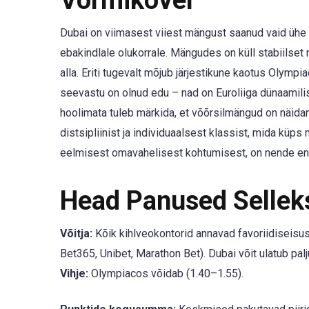
Dubai on viimasest viiest mängust saanud vaid ühe v
ebakindlale olukorrale. Mängudes on küll stabiilset 
alla. Eriti tugevalt mõjub järjestikune kaotus Olympi
seevastu on olnud edu – nad on Euroliiga dünaamilis
hoolimata tuleb märkida, et võõrsilmängud on näida
distsipliinist ja individuaalsest klassist, mida küp
eelmisest omavahelisest kohtumisest, on nende ene
Head Panused Selle
Võitja:
Kõik kihlveokontorid annavad favoriidiseis
Bet365, Unibet, Marathon Bet). Dubai võit ulatub pa
Vihje:
Olympiacos võidab (1.40–1.55).