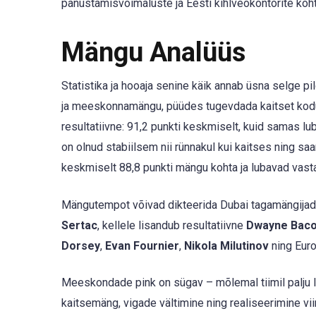
panustamisvõimaluste ja Eesti kihlveokontorite koh
Mängu Analüüs
Statistika ja hooaja senine käik annab üsna selge pi
ja meeskonnamängu, püüdes tugevdada kaitset kod
resultatiivne: 91,2 punkti keskmiselt, kuid samas lu
on olnud stabiilsem nii rünnakul kui kaitses ning sa
keskmiselt 88,8 punkti mängu kohta ja lubavad vasta
Mängutempot võivad dikteerida Dubai tagamängija
Sertac
, kellele lisandub resultatiivne
Dwayne Bac
Dorsey
,
Evan Fournier
,
Nikola Milutinov
ning Euro
Meeskondade pink on sügav – mõlemal tiimil palju la
kaitsemäng, vigade vältimine ning realiseerimine vii