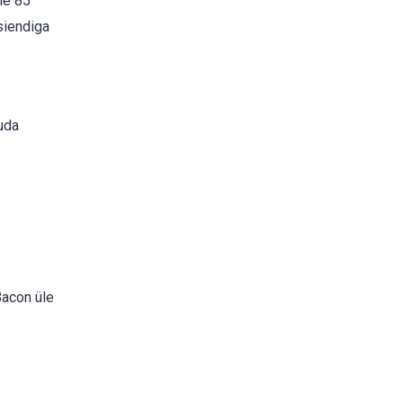
le 85
siendiga
uda
Bacon üle