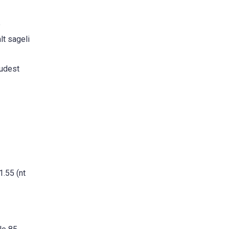
e
lt sageli
tudest
1.55 (nt