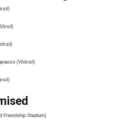
rsil)
õrsil)
õrsil)
piacos (Võõrsil)
rsil)
mised
d Friendship Stadium)