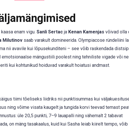
Väljamängimised
i kaasa enam vigu.
Sanli Sertac
ja
Kenan Kamenjas
võivad olla
a Milutinov
saab varakult domineerida. Olympiacose ründeliini la
a nii avavile kui lõpusekunditeni – see võib raskendada distsipl
 emotsionaalse mängustiili poolest ning tehniliste vigade või ne
riti kui kohtunikud hoiduvad varakult hoiatusi andmast.
igus tiimi tõeliseks liidriks nii punktisummas kui väljakuesitu
sus ning võime visata kaugelt ja tungida korvi teevad temast pe
nustus: üle 20,5 punkti, 7–9 lauapalli ning vähemalt 2 tabavat
a, on mäng tasakaalus, kuid kui Sasha leiab kiirelt tempo, võib