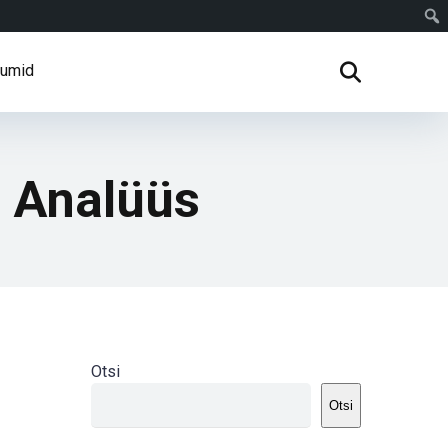
rumid
 Analüüs
Otsi
Otsi