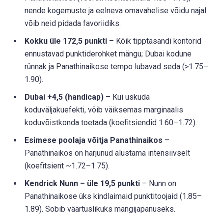
nende kogemuste ja eelneva omavahelise võidu najal
võib neid pidada favoriidiks.
Kokku üle 172,5 punkti
– Kõik tipptasandi kontorid
ennustavad punktiderohket mängu; Dubai kodune
rünnak ja Panathinaikose tempo lubavad seda (>1.75–
1.90).
Dubai +4,5 (handicap)
– Kui uskuda
koduväljakuefekti, võib väiksemas marginaalis
koduvõistkonda toetada (koefitsiendid 1.60–1.72).
Esimese poolaja võitja Panathinaikos
–
Panathinaikos on harjunud alustama intensiivselt
(koefitsient ~1.72–1.75).
Kendrick Nunn – üle 19,5 punkti
– Nunn on
Panathinaikose üks kindlaimaid punktitoojaid (1.85–
1.89). Sobib väärtuslikuks mängijapanuseks.