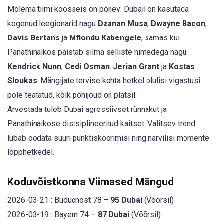
Mõlema tiimi koosseis on põnev: Dubail on kasutada
kogenud leegionärid nagu
Dzanan Musa
,
Dwayne Bacon
,
Davis Bertans
ja
Mfiondu Kabengele
, samas kui
Panathinaikos paistab silma selliste nimedega nagu
Kendrick Nunn
,
Cedi Osman
,
Jerian Grant
ja
Kostas
Sloukas
. Mängijate tervise kohta hetkel olulisi vigastusi
pole teatatud, kõik põhijõud on platsil.
Arvestada tuleb Dubai agressiivset rünnakut ja
Panathinaikose distsiplineeritud kaitset. Valitsev trend
lubab oodata suuri punktiskoorimisi ning närvilisi momente
lõpphetkedel.
Koduvõistkonna Viimased Mängud
2026-03-21 : Buducnost 78 –
95 Dubai
(Võõrsil)
2026-03-19 : Bayern 74 –
87 Dubai
(Võõrsil)