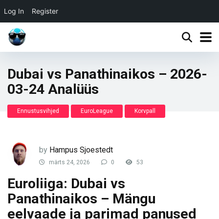
Log In
Register
Dubai vs Panathinaikos – 2026-
03-24 Analüüs
Ennustusvihjed
EuroLeague
Korvpall
by
Hampus Sjoestedt
märts 24, 2026
0
53
Euroliiga: Dubai vs
Panathinaikos – Mängu
eelvaade ja parimad panused