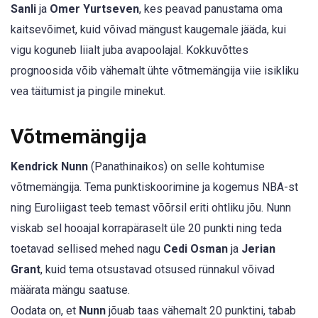
Sanli
ja
Omer Yurtseven
, kes peavad panustama oma
kaitsevõimet, kuid võivad mängust kaugemale jääda, kui
vigu koguneb liialt juba avapoolajal. Kokkuvõttes
prognoosida võib vähemalt ühte võtmemängija viie isikliku
vea täitumist ja pingile minekut.
Võtmemängija
Kendrick Nunn
(Panathinaikos) on selle kohtumise
võtmemängija. Tema punktiskoorimine ja kogemus NBA-st
ning Euroliigast teeb temast võõrsil eriti ohtliku jõu. Nunn
viskab sel hooajal korrapäraselt üle 20 punkti ning teda
toetavad sellised mehed nagu
Cedi Osman
ja
Jerian
Grant
, kuid tema otsustavad otsused rünnakul võivad
määrata mängu saatuse.
Oodata on, et
Nunn
jõuab taas vähemalt 20 punktini, tabab