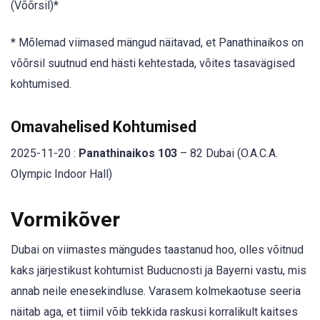
(Võõrsil)*
* Mõlemad viimased mängud näitavad, et Panathinaikos on
võõrsil suutnud end hästi kehtestada, võites tasavägised
kohtumised.
Omavahelised Kohtumised
2025-11-20 :
Panathinaikos 103
– 82 Dubai (O.A.C.A.
Olympic Indoor Hall)
Vormikõver
Dubai on viimastes mängudes taastanud hoo, olles võitnud
kaks järjestikust kohtumist Buducnosti ja Bayerni vastu, mis
annab neile enesekindluse. Varasem kolmekaotuse seeria
näitab aga, et tiimil võib tekkida raskusi korralikult kaitses