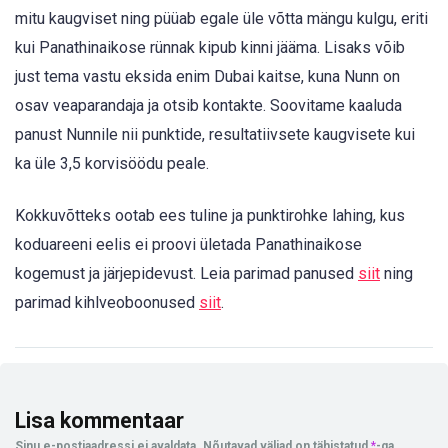
mitu kaugviset ning püüab egale üle võtta mängu kulgu, eriti
kui Panathinaikose rünnak kipub kinni jääma. Lisaks võib
just tema vastu eksida enim Dubai kaitse, kuna Nunn on
osav veaparandaja ja otsib kontakte. Soovitame kaaluda
panust Nunnile nii punktide, resultatiivsete kaugvisete kui
ka üle 3,5 korvisöödu peale.
Kokkuvõtteks ootab ees tuline ja punktirohke lahing, kus
koduareeni eelis ei proovi ületada Panathinaikose
kogemust ja järjepidevust. Leia parimad panused
siit
ning
parimad kihlveoboonused
siit
.
Lisa kommentaar
Sinu e-postiaadressi ei avaldata.
Nõutavad väljad on tähistatud
*
-ga