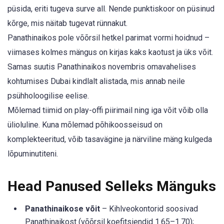
püsida, eriti tugeva surve all. Nende punktiskoor on püsinud
kõrge, mis näitab tugevat rünnakut.
Panathinaikos pole võõrsil hetkel parimat vormi hoidnud –
viimases kolmes mängus on kirjas kaks kaotust ja üks võit.
Samas suutis Panathinaikos novembris omavahelises
kohtumises Dubai kindlalt alistada, mis annab neile
psühholoogilise eelise.
Mõlemad tiimid on play-offi piirimail ning iga võit võib olla
ülioluline. Kuna mõlemad põhikoosseisud on
komplekteeritud, võib tasavägine ja närviline mäng kulgeda
lõpuminutiteni.
Head Panused Selleks Mänguks
Panathinaikose võit
– Kihlveokontorid soosivad
Panathinaikost (võõrsil koefitsiendid 1.65–1.70);