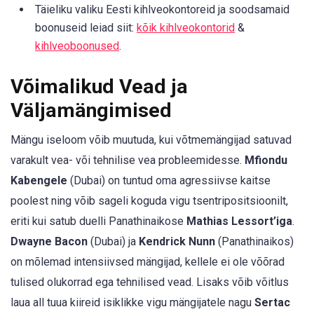
Täieliku valiku Eesti kihlveokontoreid ja soodsamaid
boonuseid leiad siit:
kõik kihlveokontorid
&
kihlveoboonused
.
Võimalikud Vead ja
Väljamängimised
Mängu iseloom võib muutuda, kui võtmemängijad satuvad
varakult vea- või tehnilise vea probleemidesse.
Mfiondu
Kabengele
(Dubai) on tuntud oma agressiivse kaitse
poolest ning võib sageli koguda vigu tsentripositsioonilt,
eriti kui satub duelli Panathinaikose
Mathias Lessort’iga
.
Dwayne Bacon
(Dubai) ja
Kendrick Nunn
(Panathinaikos)
on mõlemad intensiivsed mängijad, kellele ei ole võõrad
tulised olukorrad ega tehnilised vead. Lisaks võib võitlus
laua all tuua kiireid isiklikke vigu mängijatele nagu
Sertac