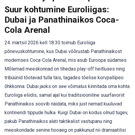
Suur kohtumine Euroliigas:
Dubai ja Panathinaikos Coca-
Cola Arenal
24. märtsil 2026 kell 18:30 toimub Euroliiga
põnevuskohtumine, kus Dubai võõrustab Panathinaikost
modernses Coca-Cola Arenal, mis asub Euroopa südames.
Mõlemad meeskonnad on tihedas play-off heitluses ning
tribüünid tõotavad tulla täis, tagades tõelise korvpallipeo
õhkkonna. Dubai jaoks on see võimalus kinnitada oma kohta
Euroliiga eliidis, samal ajal kui traditsiooniline suurfavoriit
Panathinaikos soovib näidata, miks just nemad kuuluvad
kontinendi tippude hulka. Kuigi Dubai on kodus olnud tugev,
pakub Panathinaikos alati taktikalist vastupanu ning
meeskondade senine hooaeg on pakkunud nii dramaatilisi