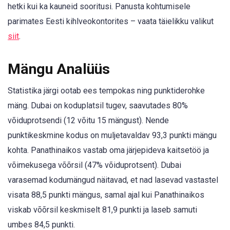
hetki kui ka kauneid sooritusi. Panusta kohtumisele
parimates Eesti kihlveokontorites – vaata täielikku valikut
siit
.
Mängu Analüüs
Statistika järgi ootab ees tempokas ning punktiderohke
mäng. Dubai on koduplatsil tugev, saavutades 80%
võiduprotsendi (12 võitu 15 mängust). Nende
punktikeskmine kodus on muljetavaldav 93,3 punkti mängu
kohta. Panathinaikos vastab oma järjepideva kaitsetöö ja
võimekusega võõrsil (47% võiduprotsent). Dubai
varasemad kodumängud näitavad, et nad lasevad vastastel
visata 88,5 punkti mängus, samal ajal kui Panathinaikos
viskab võõrsil keskmiselt 81,9 punkti ja laseb samuti
umbes 84,5 punkti.