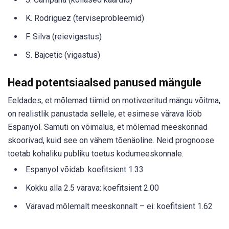
K. Rodriguez (terviseprobleemid)
F. Silva (reievigastus)
S. Bajcetic (vigastus)
Head potentsiaalsed panused mängule
Eeldades, et mõlemad tiimid on motiveeritud mängu võitma,
on realistlik panustada sellele, et esimese värava lööb
Espanyol. Samuti on võimalus, et mõlemad meeskonnad
skoorivad, kuid see on vähem tõenäoline. Neid prognoose
toetab kohaliku publiku toetus kodumeeskonnale.
Espanyol võidab: koefitsient 1.33
Kokku alla 2.5 värava: koefitsient 2.00
Väravad mõlemalt meeskonnalt – ei: koefitsient 1.62