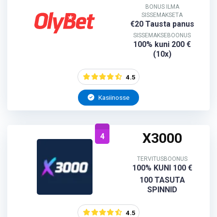
BONUS ILMA
SISSEMAKSETA
€20 Tausta panus
SISSEMAKSEBOONUS
100% kuni 200 €
(10x)
4.5
Kasiinosse
X3000
4
TERVITUSBOONUS
100% KUNI 100 €
100 TASUTA
SPINNID
4.5