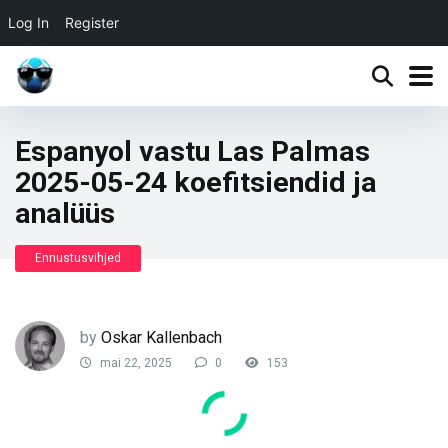
Log In
Register
Espanyol vastu Las Palmas
2025-05-24 koefitsiendid ja
analüüs
Ennustusvihjed
by
Oskar Kallenbach
mai 22, 2025
0
153