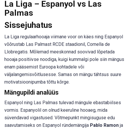
La Liga – Espanyol vs Las
Palmas
Sissejuhatus
La Liga regulaarhooaja viimane voor on käes ning Espanyol
võõrustab Las Palmast RCDE staadionil, Cornella de
Llobregatis. Mõlemad meeskonnad soovivad lõpetada
hooaja positiivse noodiga, kuigi kummalgi pole siin mängus
enam pääsemist Euroopa kohtadele või
väljalangemisvõitlusesse. Samas on mängu tähtsus suure
motivatsioonipumba tõttu kõrge.
Mängupildi analüüs
Espanyol ning Las Palmas tulevad mängule ebastabiilses
vormis. Espanyolil on olnud keeruline hooaeg, mida
süvendavad vigastused. Võtmepunkt mingisuguse edu
saavutamiseks on Espanyol ründemängija
Pablo Ramon
ja