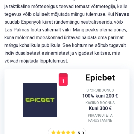
ja taktikaline mõtteselgus teevad temast võtmetegija, kelle
tegevus võib oluliselt mõjutada mängu tulemuse. Kui
Navas
suudab Espanyoli kiiret ründemängu neutraliseerida, võib
Las Palmas loota vähemalt viiki. Mäng peaks olema põnev,
kuna mõlemad meeskonnad üritavad näidata oma parimat
mängu kohalikule publikule. See kohtumine sõltub tugevalt
individuaalsetest esinemistest ja vigadest kaitses, mis
võivad mõjutada lõpptulemust.
Epicbet
1
SPORDIBOONUS
100% kuni 200 €
KASIINO BOONUS
Kuni 300 €
PIIRANGUTETA
PANUSTAMINE
5.0