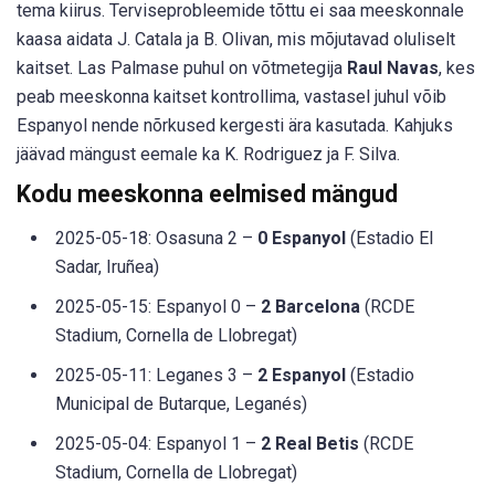
tema kiirus. Terviseprobleemide tõttu ei saa meeskonnale
kaasa aidata J. Catala ja B. Olivan, mis mõjutavad oluliselt
kaitset. Las Palmase puhul on võtmetegija
Raul Navas
, kes
peab meeskonna kaitset kontrollima, vastasel juhul võib
Espanyol nende nõrkused kergesti ära kasutada. Kahjuks
jäävad mängust eemale ka K. Rodriguez ja F. Silva.
Kodu meeskonna eelmised mängud
2025-05-18: Osasuna 2 –
0 Espanyol
(Estadio El
Sadar, Iruñea)
2025-05-15: Espanyol 0 –
2 Barcelona
(RCDE
Stadium, Cornella de Llobregat)
2025-05-11: Leganes 3 –
2 Espanyol
(Estadio
Municipal de Butarque, Leganés)
2025-05-04: Espanyol 1 –
2 Real Betis
(RCDE
Stadium, Cornella de Llobregat)