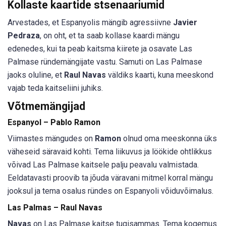
Kollaste kaartide stsenaariumid
Arvestades, et Espanyolis mängib agressiivne
Javier
Pedraza
, on oht, et ta saab kollase kaardi mängu
edenedes, kui ta peab kaitsma kiirete ja osavate Las
Palmase ründemängijate vastu. Samuti on Las Palmase
jaoks oluline, et
Raul Navas
väldiks kaarti, kuna meeskond
vajab teda kaitseliini juhiks.
Võtmemängijad
Espanyol –
Pablo Ramon
Viimastes mängudes on
Ramon
olnud oma meeskonna üks
väheseid säravaid kohti. Tema liikuvus ja löökide ohtlikkus
võivad Las Palmase kaitsele palju peavalu valmistada.
Eeldatavasti proovib ta jõuda väravani mitmel korral mängu
jooksul ja tema osalus ründes on Espanyoli võiduvõimalus.
Las Palmas –
Raul Navas
Navas
on Las Palmase kaitse tugisammas. Tema kogemus