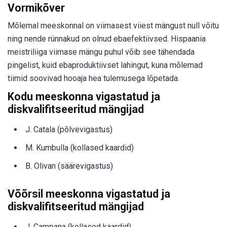
Vormikõver
Mõlemal meeskonnal on viimasest viiest mängust null võitu
ning nende rünnakud on olnud ebaefektiivsed. Hispaania
meistriliiga viimase mängu puhul võib see tähendada
pingelist, kuid ebaproduktiivset lahingut, kuna mõlemad
tiimid soovivad hooaja hea tulemusega lõpetada.
Kodu meeskonna vigastatud ja
diskvalifitseeritud mängijad
J. Catala (põlvevigastus)
M. Kumbulla (kollased kaardid)
B. Olivan (säärevigastus)
Võõrsil meeskonna vigastatud ja
diskvalifitseeritud mängijad
J. Campana (kollased kaardid)