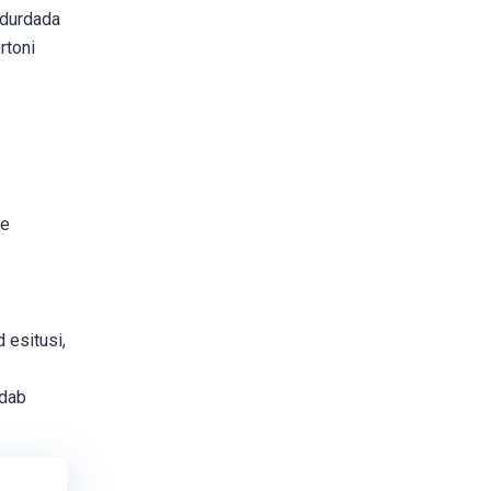
idurdada
rtoni
ne
 esitusi,
udab