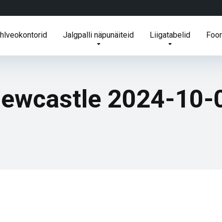
ihlveokontorid
Jalgpalli näpunäiteid
Liigatabelid
Foo
Newcastle 2024-10-0