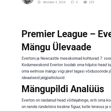
oktoober 3, 2024
0
229
Premier League – Eve
Mängu Ülevaade
Evertoni ja Newcastle meeskonnad kohtuvad 7. voor
Kodumeeskond Everton loodab oma hiljutisi head tu
oma eelmise mängu viigi järel tagasi võidusoonde jõ
ideaalseid jalgpalliolusid.
Mängupildi Analüüs
Everton on näidanud head võitlejahinge, eriti oma kod
on nende ründeliinis keskne figuur, kelle teravus j