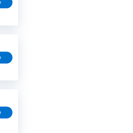
e
e
e