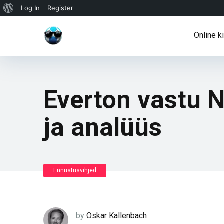
WordPressi
Log In
Register
info
Online k
Everton vastu 
ja analüüs
Ennustusvihjed
by
Oskar Kallenbach