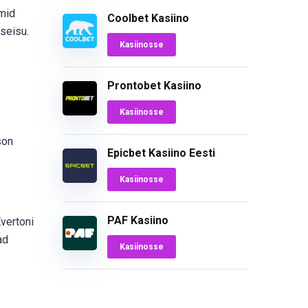
emid
Coolbet Kasiino
seisu.
Kasiinosse
Prontobet Kasiino
Kasiinosse
son
Epicbet Kasiino Eesti
Kasiinosse
PAF Kasiino
vertoni
ad
Kasiinosse