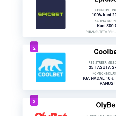
SPORDIBOON
100% kuni 2
KASIINO BOON
Kuni 300 
PIIRANGUTETA PANU
2
Coolb
REGISTREERIMIS
25 TASUTA S
KOMBOKINDLUS
IGA NÄDAL 10 €
PANUS!
3
OlyBe