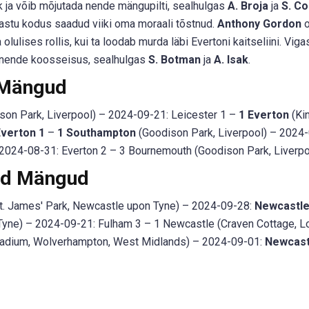
kk ja võib mõjutada nende mängupilti, sealhulgas
A. Broja
ja
S. C
astu kodus saadud viiki oma moraali tõstnud.
Anthony Gordon
o
olulises rollis, kui ta loodab murda läbi Evertoni kaitseliini. Viga
e nende koosseisus, sealhulgas
S. Botman
ja
A. Isak
.
 Mängud
son Park, Liverpool) – 2024-09-21: Leicester 1 –
1 Everton
(Ki
Everton 1
–
1 Southampton
(Goodison Park, Liverpool) – 2024-
 – 2024-08-31: Everton 2 – 3 Bournemouth (Goodison Park, Liverpo
ed Mängud
. James' Park, Newcastle upon Tyne) – 2024-09-28:
Newcastle
Tyne) – 2024-09-21: Fulham 3 – 1 Newcastle (Craven Cottage, L
adium, Wolverhampton, West Midlands) – 2024-09-01:
Newcast