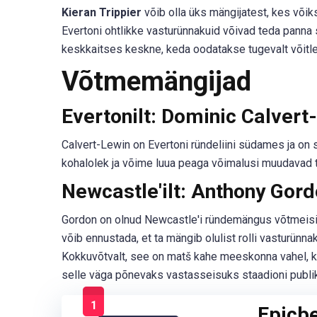
Kieran Trippier
võib olla üks mängijatest, kes võik
Evertoni ohtlikke vasturünnakuid võivad teda panna 
keskkaitses keskne, keda oodatakse tugevalt võitle
Võtmemängijad
Evertonilt: Dominic Calvert
Calvert-Lewin on Evertoni ründeliini südames ja on su
kohalolek ja võime luua peaga võimalusi muudavad t
Newcastle'ilt: Anthony Gor
Gordon on olnud Newcastle'i ründemängus võtmeisiku
võib ennustada, et ta mängib olulist rolli vasturünna
Kokkuvõtvalt, see on matš kahe meeskonna vahel, 
selle väga põnevaks vastasseisuks staadioni publik
1
Epicb