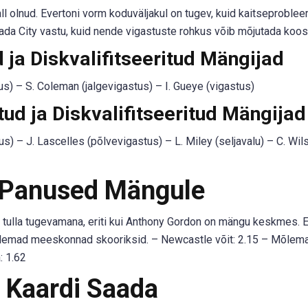
 olnud. Evertoni vorm koduväljakul on tugev, kuid kaitseproble
tada City vastu, kuid nende vigastuste rohkus võib mõjutada koos
a Diskvalifitseeritud Mängijad
tus) – S. Coleman (jalgevigastus) – I. Gueye (vigastus)
ud ja Diskvalifitseeritud Mängijad
s) – J. Lascelles (põlvevigastus) – L. Miley (seljavalu) – C. Wil
 Panused Mängule
ulla tugevamana, eriti kui Anthony Gordon on mängu keskmes. E
mõlemad meeskonnad skooriksid. – Newcastle võit: 2.15 – Mõlem
: 1.62
 Kaardi Saada