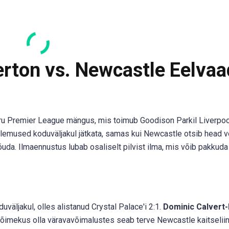
rton vs. Newcastle Eelva
u Premier League mängus, mis toimub Goodison Parkil Liverpoo
lemused koduväljakul jätkata, samas kui Newcastle otsib head v
uda. Ilmaennustus lubab osaliselt pilvist ilma, mis võib pakkuda
uväljakul, olles alistanud Crystal Palace'i 2:1.
Dominic Calvert
a võimekus olla väravavõimalustes seab terve Newcastle kaitseliin