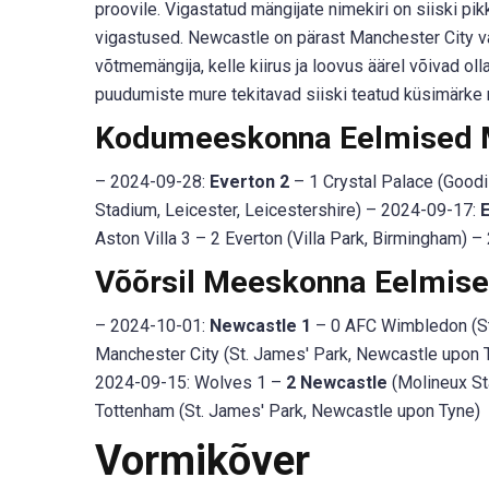
proovile. Vigastatud mängijate nimekiri on siiski pi
vigastused. Newcastle on pärast Manchester City v
võtmemängija, kelle kiirus ja loovus äärel võivad olla 
puudumiste mure tekitavad siiski teatud küsimärk
Kodumeeskonna Eelmised
– 2024-09-28:
Everton 2
– 1 Crystal Palace (Goodi
Stadium, Leicester, Leicestershire) – 2024-09-17:
Aston Villa 3 – 2 Everton (Villa Park, Birmingham)
Võõrsil Meeskonna Eelmis
– 2024-10-01:
Newcastle 1
– 0 AFC Wimbledon (St
Manchester City (St. James' Park, Newcastle upon 
2024-09-15: Wolves 1 –
2 Newcastle
(Molineux St
Tottenham (St. James' Park, Newcastle upon Tyne)
Vormikõver