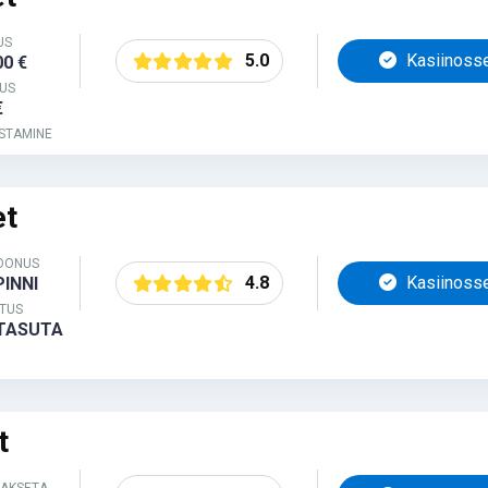
US
5.0
Kasiinoss
00 €
US
€
STAMINE
et
BOONUS
4.8
Kasiinoss
PINNI
TUS
 TASUTA
t