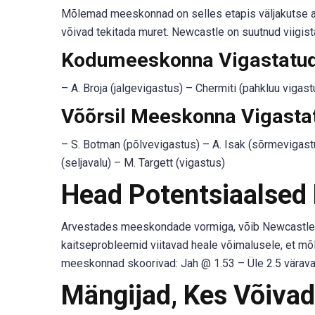
Mõlemad meeskonnad on selles etapis väljakutse all
võivad tekitada muret. Newcastle on suutnud viigis
Kodumeeskonna Vigastatud j
– A. Broja (jalgevigastus) – Chermiti (pahkluu vigas
Võõrsil Meeskonna Vigastat
– S. Botman (põlvevigastus) – A. Isak (sõrmevigastu
(seljavalu) – M. Targett (vigastus)
Head Potentsiaalsed
Arvestades meeskondade vormiga, võib Newcastle t
kaitseprobleemid viitavad heale võimalusele, et 
meeskonnad skoorivad: Jah @ 1.53 – Üle 2.5 värava
Mängijad, Kes Võivad