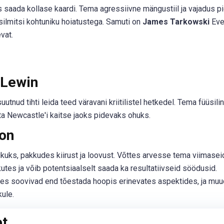
s saada kollase kaardi. Tema agressiivne mängustiil ja vajadus p
silmitsi kohtuniku hoiatustega. Samuti on
James Tarkowski
Eve
vat.
-Lewin
utnud tihti leida teed väravani kriitilistel hetkedel. Tema füüsili
a Newcastle'i kaitse jaoks pidevaks ohuks.
don
ks, pakkudes kiirust ja loovust. Võttes arvesse tema viimaseid
kutes ja võib potentsiaalselt saada ka resultatiivseid söödusid.
kes soovivad end tõestada hoopis erinevates aspektides, ja mu
ule.
et