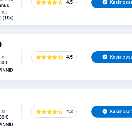
MAKSETA
4.5
Kasiinoss
anus
ONUS
 (10x)
0
4.5
Kasiinoss
NUS
00 €
PINNID
4.3
Kasiinoss
NUS
00 €
PINNID