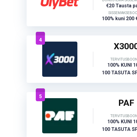
BONUS ILMA SISSE
€20 Tausta p
SISSEMAKSEBO
100% kuni 200 €
4
X300
TERVITUSBOO
100% KUNI 1
100 TASUTA S
5
PAF
TERVITUSBOO
100% KUNI 1
100 TASUTA S