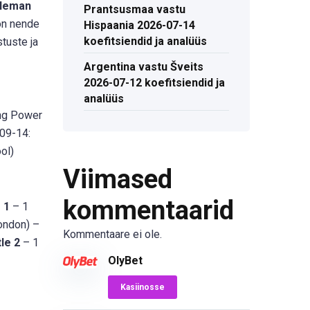
oleman
Prantsusmaa vastu
n nende
Hispaania 2026-07-14
koefitsiendid ja analüüs
stuste ja
Argentina vastu Šveits
2026-07-12 koefitsiendid ja
analüüs
ng Power
09-14:
ol)
Viimased
kommentaarid
 1
– 1
ondon) –
Kommentaare ei ole.
le 2
– 1
OlyBet
Kasiinosse