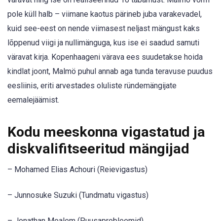
pole küll halb – viimane kaotus pärineb juba varakevadel,
kuid see-eest on nende viimasest neljast mängust kaks
lõppenud viigi ja nullimänguga, kus ise ei saadud samuti
väravat kirja. Kopenhaageni värava ees suudetakse hoida
kindlat joont, Malmö puhul annab aga tunda teravuse puudus
eesliinis, eriti arvestades oluliste ründemängijate
eemalejäämist.
Kodu meeskonna vigastatud ja
diskvalifitseeritud mängijad
– Mohamed Elias Achouri (Reievigastus)
– Junnosuke Suzuki (Tundmatu vigastus)
– Jonathan Moalem (Puusaprobleemid)