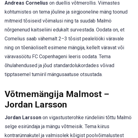
Andreas Cornelius
on duellis võtmerollis. Viimastes
kohtumistes on tema jõuline ja sirgjooneline mäng toonud
mitmeid tõsiseid võimalusi ning ta suudab Malmö
nõrgenenud kaitseliini edukalt survestada. Oodata on, et
Cornelius saab vähemalt 2–3 tõsist pealelööki väravale
ning on tõenäoliselt esimene mängija, kellelt väravat või
väravasöötu FC Copenhageni leeris oodata. Tema
õhulahendused ja jõud standardolukordades võivad
tipptasemel turniiril mängusaatuse otsustada.
Võtmemängija Malmost –
Jordan Larsson
Jordan Larsson
on vigastusterohke ründeliini tõttu Malmö
selge esiründaja ja mängu võtmeisik. Tema kiirus
kontrarünnakutel ja valmisolek kõigist poolvõimalustest