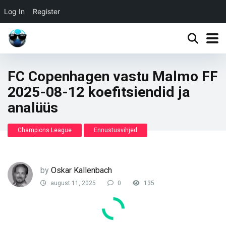
Log In
Register
FC Copenhagen vastu Malmo FF
2025-08-12 koefitsiendid ja
analüüs
Champions League
Ennustusvihjed
by
Oskar Kallenbach
august 11, 2025
0
135