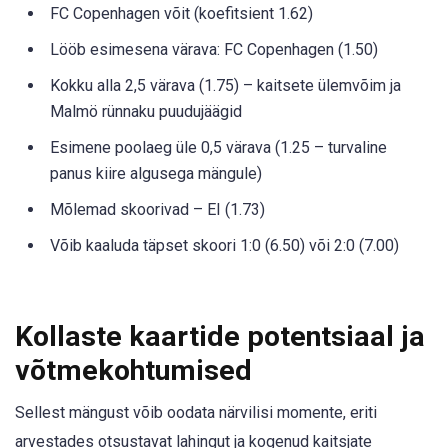
FC Copenhagen võit (koefitsient 1.62)
Lööb esimesena värava: FC Copenhagen (1.50)
Kokku alla 2,5 värava (1.75) – kaitsete ülemvõim ja
Malmö rünnaku puudujäägid
Esimene poolaeg üle 0,5 värava (1.25 – turvaline
panus kiire algusega mängule)
Mõlemad skoorivad – EI (1.73)
Võib kaaluda täpset skoori 1:0 (6.50) või 2:0 (7.00)
Kollaste kaartide potentsiaal ja
võtmekohtumised
Sellest mängust võib oodata närvilisi momente, eriti
arvestades otsustavat lahingut ja kogenud kaitsjate