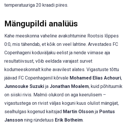
temperatuuriga 20 kraadi piires.
Mängupildi analüüs
Kahe meeskonna vaheline avakohtumine Rootsis lõppes
0:0, mis tähendab, et kõik on veel lahtine. Arvestades FC
Copenhageni koduväljaku eelist ja nende viimase aja
resultatiivsust, võib eeldada varajast survet
kodumeeskonnalt kohe avavilest alates. Vigastuste tõttu
jäävad FC Copenhagenil kõrvale
Mohamed Elias Achouri
,
Junnosuke Suzuki
ja
Jonathan Moalem
, kuid põhituumik
on siiski rivis. Malmö olukord on aga keerulisem –
vigastustega on rivist väljas koguni kuus olulist mängijat,
sealhulgas kogenud kaitsjad
Martin Olsson
ja
Pontus
Jansson
ning ründetuus
Erik Botheim
.