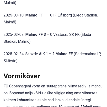
Malmö)
2025-03-10:
Malmo FF 1
– 0 IF Elfsborg (Eleda Stadion,
Malmö)
2025-03-02:
Malmo FF 3
– 0 Vasteras SK FK (Eleda
Stadion, Malmö)
2025-02-24: Skövde AIK 1 –
2 Malmo FF
(Södermalms IP,
Skövde)
Vormikõver
FC Copenhageni vorm on suurepärane: viimased viis mängu
on lõppenud nelja võidu ja ühe viigiga ning oma viimases
kolmes kohtumises ei ole nad lasknud endale ühtegi
väravat ning ise on realiseerinud 10 tabamust. Malmö vorm