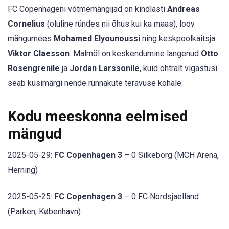
FC Copenhageni võtmemängijad on kindlasti
Andreas
Cornelius
(oluline ründes nii õhus kui ka maas), loov
mängumees
Mohamed Elyounoussi
ning keskpoolkaitsja
Viktor Claesson
. Malmöl on keskendumine langenud
Otto
Rosengrenile
ja
Jordan Larssonile
, kuid ohtralt vigastusi
seab küsimärgi nende rünnakute teravuse kohale.
Kodu meeskonna eelmised
mängud
2025-05-29:
FC Copenhagen 3
– 0 Silkeborg (MCH Arena,
Herning)
2025-05-25:
FC Copenhagen 3
– 0 FC Nordsjaelland
(Parken, København)