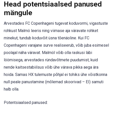
Head potentsiaalsed panused
mängule
Arvestades FC Copenhageni tugevat koduvormi, vigastuste
rohkust Malmö leeris ning viimase aja väravate rohket
minekut, tundub koduvõit üsna tõenäoline. Kui FC
Copenhageni varajane surve realiseerub, võib juba esimesel
poolajal näha väravat. Malmöl võib olla raskusi läbi
löömisega, arvestades ründavõtmete puudumist, kuid
nende kaitsestabiilsus võib ühe värava pikka aega ära
hoida. Samas HX tulemuste põhjal ei tohiks ühe võistkonna
null peale panustamine (mõlemad skoorivad – EI) samuti
halb olla.
Potentsiaalsed panused: