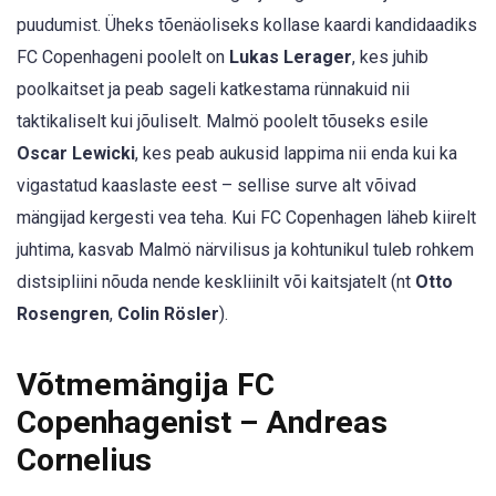
puudumist. Üheks tõenäoliseks kollase kaardi kandidaadiks
FC Copenhageni poolelt on
Lukas Lerager
, kes juhib
poolkaitset ja peab sageli katkestama rünnakuid nii
taktikaliselt kui jõuliselt. Malmö poolelt tõuseks esile
Oscar Lewicki
, kes peab aukusid lappima nii enda kui ka
vigastatud kaaslaste eest – sellise surve alt võivad
mängijad kergesti vea teha. Kui FC Copenhagen läheb kiirelt
juhtima, kasvab Malmö närvilisus ja kohtunikul tuleb rohkem
distsipliini nõuda nende keskliinilt või kaitsjatelt (nt
Otto
Rosengren
,
Colin Rösler
).
Võtmemängija FC
Copenhagenist – Andreas
Cornelius