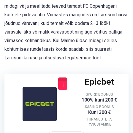
midagi välja meelitada teevad temast FC Copenhageni
kaitsele pideva ohu. Viimastes mängudes on Larsson harva
jõudnud väravani, kuid temalt võib oodata 2–3 lööki
väravale, üks võimalik väravasööt ning äge võitlus palliga
viimases kolmandikus. Kui Malmö üldse midagi selles
kohtumises ründefaasis korda saadab, siis suuresti
Larssoni kiiruse ja otsustava tegutsemise toel.
Epicbet
1
SPORDIBOONUS
100% kuni 200 €
KASIINO BOONUS
Kuni 300 €
PIIRANGUTETA
PANUSTAMINE