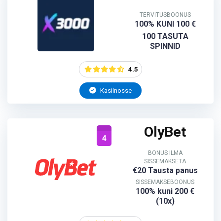
TERVITUSBOONUS
100% KUNI 100 €
100 TASUTA
SPINNID
4.5
Kasiinosse
OlyBet
4
BONUS ILMA
SISSEMAKSETA
€20 Tausta panus
SISSEMAKSEBOONUS
100% kuni 200 €
(10x)