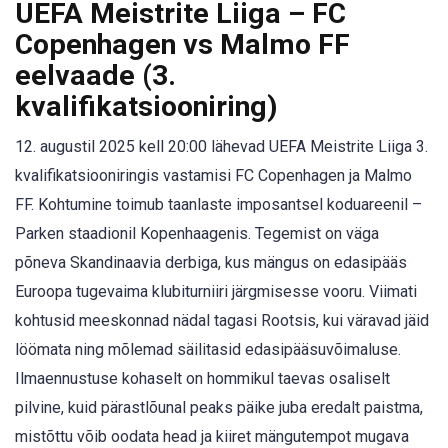
UEFA Meistrite Liiga – FC
Copenhagen vs Malmo FF
eelvaade (3.
kvalifikatsiooniring)
12. augustil 2025 kell 20:00 lähevad UEFA Meistrite Liiga 3.
kvalifikatsiooniringis vastamisi FC Copenhagen ja Malmo
FF. Kohtumine toimub taanlaste imposantsel koduareenil –
Parken staadionil Kopenhaagenis. Tegemist on väga
põneva Skandinaavia derbiga, kus mängus on edasipääs
Euroopa tugevaima klubiturniiri järgmisesse vooru. Viimati
kohtusid meeskonnad nädal tagasi Rootsis, kui väravad jäid
löömata ning mõlemad säilitasid edasipääsuvõimaluse.
Ilmaennustuse kohaselt on hommikul taevas osaliselt
pilvine, kuid pärastlõunal peaks päike juba eredalt paistma,
mistõttu võib oodata head ja kiiret mängutempot mugava