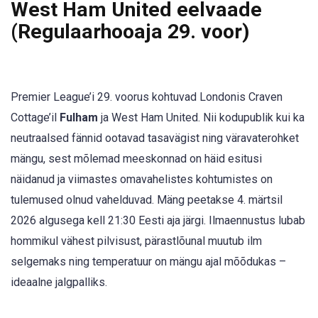
West Ham United eelvaade
(Regulaarhooaja 29. voor)
Premier League’i 29. voorus kohtuvad Londonis Craven
Cottage’il
Fulham
ja West Ham United. Nii kodupublik kui ka
neutraalsed fännid ootavad tasavägist ning väravaterohket
mängu, sest mõlemad meeskonnad on häid esitusi
näidanud ja viimastes omavahelistes kohtumistes on
tulemused olnud vahelduvad. Mäng peetakse 4. märtsil
2026 algusega kell 21:30 Eesti aja järgi. Ilmaennustus lubab
hommikul vähest pilvisust, pärastlõunal muutub ilm
selgemaks ning temperatuur on mängu ajal mõõdukas –
ideaalne jalgpalliks.