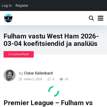
Log In
Register
Fulham vastu West Ham 2026-
03-04 koefitsiendid ja analüüs
Ennustusvihjed
by
Oskar Kallenbach
märts 2, 2026
0
63
Premier League – Fulham vs