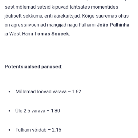
sest mõlemad satsid kipuvad tähtsates momentides
jõuliselt sekkuma, eriti äärekaitsjad. Kõige suuremas ohus
on agressiivsemad mängijad nagu Fulhami
João Palhinha
ja West Hami
Tomas Soucek
.
Potentsiaalsed panused:
Mõlemad löövad värava – 1.62
Üle 2.5 värava – 1.80
Fulham võidab – 2.15