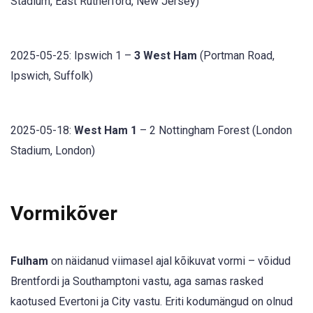
Stadium, East Rutherford, New Jersey)
2025-05-25: Ipswich 1 –
3 West Ham
(Portman Road,
Ipswich, Suffolk)
2025-05-18:
West Ham 1
– 2 Nottingham Forest (London
Stadium, London)
Vormikõver
Fulham
on näidanud viimasel ajal kõikuvat vormi – võidud
Brentfordi ja Southamptoni vastu, aga samas rasked
kaotused Evertoni ja City vastu. Eriti kodumängud on olnud