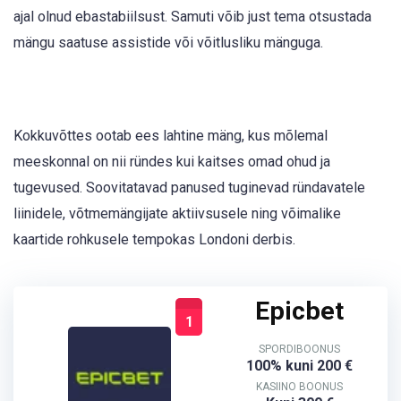
ajal olnud ebastabiilsust. Samuti võib just tema otsustada
mängu saatuse assistide või võitlusliku mänguga.
Kokkuvõttes ootab ees lahtine mäng, kus mõlemal
meeskonnal on nii ründes kui kaitses omad ohud ja
tugevused. Soovitatavad panused tuginevad ründavatele
liinidele, võtmemängijate aktiivsusele ning võimalike
kaartide rohkusele tempokas Londoni derbis.
Epicbet
1
SPORDIBOONUS
100% kuni 200 €
KASIINO BOONUS