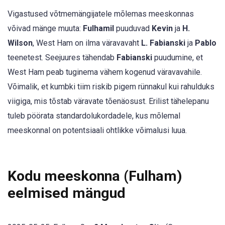
Vigastused võtmemängijatele mõlemas meeskonnas
võivad mänge muuta:
Fulhamil
puuduvad
Kevin
ja
H.
Wilson
, West Ham on ilma väravavaht
L. Fabianski
ja
Pablo
teenetest. Seejuures tähendab
Fabianski
puudumine, et
West Ham peab tuginema vähem kogenud väravavahile.
Võimalik, et kumbki tiim riskib pigem rünnakul kui rahulduks
viigiga, mis tõstab väravate tõenäosust. Erilist tähelepanu
tuleb pöörata standardolukordadele, kus mõlemal
meeskonnal on potentsiaali ohtlikke võimalusi luua.
Kodu meeskonna (Fulham)
eelmised mängud