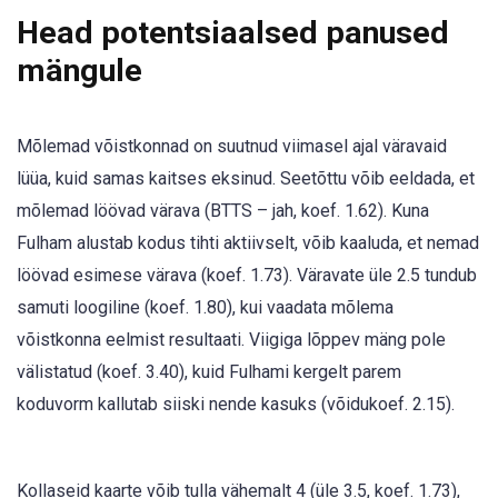
Head potentsiaalsed panused
mängule
Mõlemad võistkonnad on suutnud viimasel ajal väravaid
lüüa, kuid samas kaitses eksinud. Seetõttu võib eeldada, et
mõlemad löövad värava (BTTS – jah, koef. 1.62). Kuna
Fulham alustab kodus tihti aktiivselt, võib kaaluda, et nemad
löövad esimese värava (koef. 1.73). Väravate üle 2.5 tundub
samuti loogiline (koef. 1.80), kui vaadata mõlema
võistkonna eelmist resultaati. Viigiga lõppev mäng pole
välistatud (koef. 3.40), kuid Fulhami kergelt parem
koduvorm kallutab siiski nende kasuks (võidukoef. 2.15).
Kollaseid kaarte võib tulla vähemalt 4 (üle 3.5, koef. 1.73),