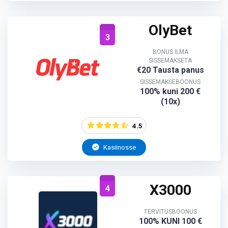
OlyBet
3
BONUS ILMA
SISSEMAKSETA
€20 Tausta panus
SISSEMAKSEBOONUS
100% kuni 200 €
(10x)
4.5
Kasiinosse
X3000
4
TERVITUSBOONUS
100% KUNI 100 €