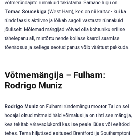
võtmeründajate rünnakuid takistama. Sarnane lugu on
Tomas Soucekiga
(West Ham), kes on nii kaitse- kui ka
ründefaasis aktiivne ja lõikab sageli vastaste rünnakuid
jõuliselt. Mõlemad mängijad võivad olla kohtuniku erilise
tähelepanu all, mistõttu nende kollase kaardi saamise
tõenäosus ja sellega seotud panus võib väärtust pakkuda.
Võtmemängija – Fulham:
Rodrigo Muniz
Rodrigo Muniz
on Fulhami ründemängu mootor. Tal on sel
hooajal olnud mitmeid häid võimalusi ja on tihti see mängija,
kes tekitab väravaolukordi kas ise peale lüües või eeltööd
tehes. Tema hiljutised esitused Brentfordi ja Southamptoni