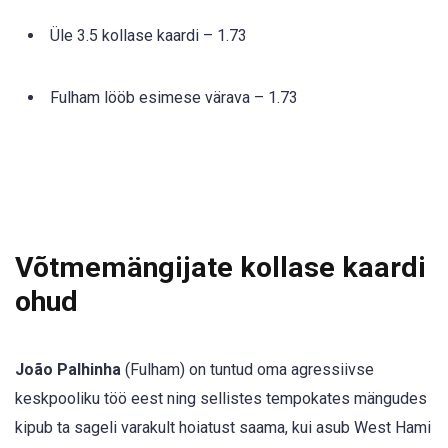
Üle 3.5 kollase kaardi – 1.73
Fulham lööb esimese värava – 1.73
Võtmemängijate kollase kaardi
ohud
João Palhinha
(Fulham) on tuntud oma agressiivse
keskpooliku töö eest ning sellistes tempokates mängudes
kipub ta sageli varakult hoiatust saama, kui asub West Hami