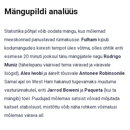
Mängupildi analüüs
Statistika põhjal võib oodata mängu, kus mõlemad
meeskonnad panustavad rünnakusse.
Fulham
kipub
kodumängudes kiiresti tempot üles võtma, olles ohtlik eriti
esimese 20 minuti jooksul tänu mängijatele nagu
Rodrigo
Muniz
(tähelepanu väärivad tema väravad ja väravale
löögid),
Alex Iwobi
ja äärelt tõusvale
Antonee Robinsonile
.
Samal ajal on West Ham hakanud tugevamaks muutuma
vasturünnakutel, eriti
Jarrod Boweni
ja
Paqueta
(kui ta
mängib) toel. Puudujad mõlemas satsist võivad mõjutada
kaitset stabiilsust, mistõttu võib näha rohkem võimalusi
mõlemas värava all.