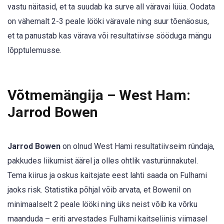
vastu näitasid, et ta suudab ka surve all väravai lüüa. Oodata
on vähemalt 2-3 peale lööki väravale ning suur tõenäosus,
et ta panustab kas värava või resultatiivse sööduga mängu
lõpptulemusse.
Võtmemängija – West Ham:
Jarrod Bowen
Jarrod Bowen
on olnud West Hami resultatiivseim ründaja,
pakkudes liikumist äärel ja olles ohtlik vasturünnakutel.
Tema kiirus ja oskus kaitsjate eest lahti saada on Fulhami
jaoks risk. Statistika põhjal võib arvata, et Bowenil on
minimaalselt 2 peale lööki ning üks neist võib ka võrku
maanduda – eriti arvestades Fulhami kaitseliinis viimasel