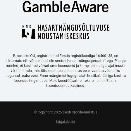
Brooklake OÜ, registreeritud Eestis registrikoodiga 16460138, on
sõltumatu ettevõte, mis ei ole seotud hasartmänguoperaatoritega. Pidage
meeles, et kasiinod võivad oma boonuseid ja kampaaniaid igal ajal muuta
või tühistada, mistõttu eestispordiennustus.ee ei vastuta võimaliku
aegunud teabe eest. Enne mängimist lugege alati hoolikalt läbi iga kasiino
boonuse tingimused. Meie koostööpartneriteks on ainult Eestis
litsentseeritud kasiinod.
© Copyright 2025 Eesti spordiennustus
Liigatabelid