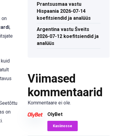
Prantsusmaa vastu
Hispaania 2026-07-14
koefitsiendid ja analüüs
u on
ardi
,
Argentina vastu Šveits
itsjate
2026-07-12 koefitsiendid ja
analüüs
 kuid
atult
Viimased
tavus
kommentaarid
Kommentaare ei ole.
 Seetõttu
as on
OlyBet
i.
Kasiinosse