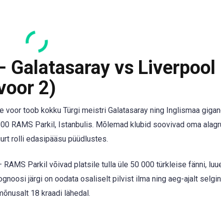
– Galatasaray vs Liverpool
voor 2)
ine voor toob kokku Türgi meistri Galatasaray ning Inglismaa gigan
2:00 RAMS Parkil, Istanbulis. Mõlemad klubid soovivad oma alagr
rt rolli edasipääsu püüdlustes.
 RAMS Parkil võivad platsile tulla üle 50 000 türkleise fänni, luu
noosi järgi on oodata osaliselt pilvist ilma ning aeg-ajalt selgi
mõnusalt 18 kraadi lähedal.