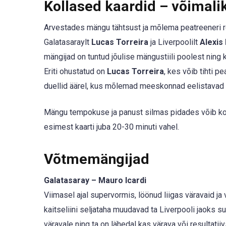
Kollased kaardid – võimal
Arvestades mängu tähtsust ja mõlema peatreeneri rõ
Galatasaraylt
Lucas Torreira
ja Liverpoolilt
Alexis 
mängijad on tuntud jõulise mängustiili poolest ning k
Eriti ohustatud on
Lucas Torreira
, kes võib tihti p
duellid äärel, kus mõlemad meeskonnad eelistavad k
Mängu tempokuse ja panust silmas pidades võib ko
esimest kaarti juba 20-30 minuti vahel.
Võtmemängijad
Galatasaray – Mauro Icardi
Viimasel ajal supervormis, löönud liigas väravaid ja
kaitseliini seljataha muudavad ta Liverpooli jaoks 
väravale ning ta on lähedal kas värava või resultatii