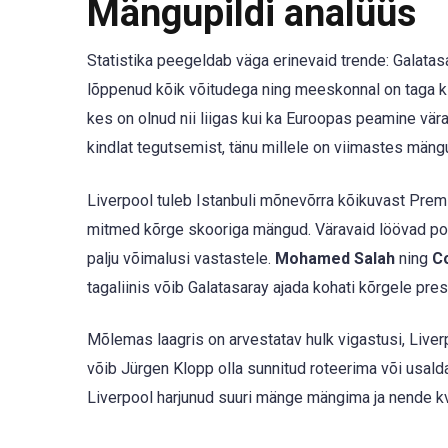
Mängupildi analüüs
Statistika peegeldab väga erinevaid trende: Galat
lõppenud kõik võitudega ning meeskonnal on taga kin
kes on olnud nii liigas kui ka Euroopas peamine vära
kindlat tegutsemist, tänu millele on viimastes män
Liverpool tuleb Istanbuli mõnevõrra kõikuvast Premi
mitmed kõrge skooriga mängud. Väravaid löövad pool
palju võimalusi vastastele.
Mohamed Salah
ning
C
tagaliinis võib Galatasaray ajada kohati kõrgele press
Mõlemas laagris on arvestatav hulk vigastusi, Liver
võib Jürgen Klopp olla sunnitud roteerima või usa
Liverpool harjunud suuri mänge mängima ja nende kval