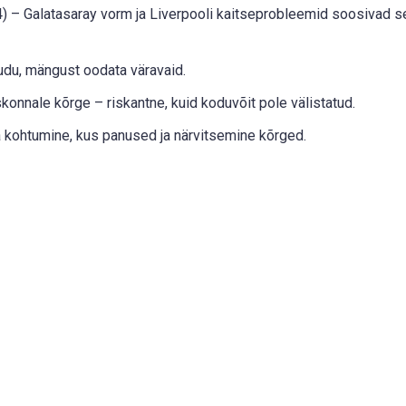
 – Galatasaray vorm ja Liverpooli kaitseprobleemid soosivad s
udu, mängust oodata väravaid.
onnale kõrge – riskantne, kuid koduvõit pole välistatud.
ga kohtumine, kus panused ja närvitsemine kõrged.