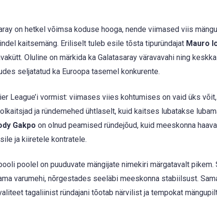
asaray on hetkel võimsa koduse hooga, nende viimased viis mäng
del kaitsemäng. Eriliselt tuleb esile tõsta tipuründajat
Mauro Ic
vakütt. Oluline on märkida ka Galatasaray väravavahi ning keskka
gudes seljatatud ka Euroopa tasemel konkurente.
er League’i vormist: viimases viies kohtumises on vaid üks võit,
kaitsjad ja ründemehed ühtlaselt, kuid kaitses lubatakse lubam
ody Gakpo
on olnud peamised ründejõud, kuid meeskonna haava
ile ja kiiretele kontratele.
pooli poolel on puuduvate mängijate nimekiri märgatavalt pikem.
ldama varumehi, nõrgestades seeläbi meeskonna stabiilsust. Sam
iteet tagaliinist ründajani tõotab närvilist ja tempokat mängupilt