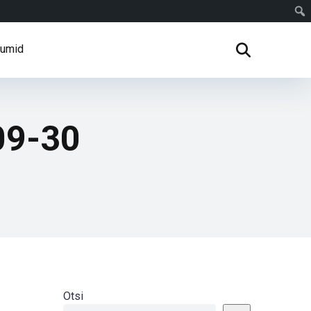
rumid
09-30
Otsi