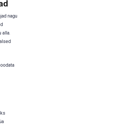
jad
sjad nagu
ed
 alla.
aalsed
 oodata
oks
üa