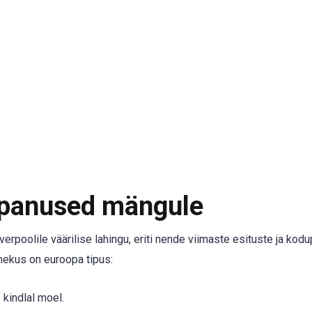
 panused mängule
erpoolile väärilise lahingu, eriti nende viimaste esituste ja kodu
mekus on euroopa tipus:
e kindlal moel.