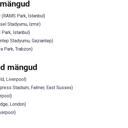
 mängud
 (RAMS Park, İstanbul)
sel Stadyumu, İzmir)
Park, İstanbul)
ntep Stadyumu, Gaziantep)
a Park, Trabzon)
ed mängud
ld, Liverpool)
press Stadium, Falmer, East Sussex)
erpool)
idge, London)
verpool)