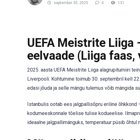
september 30, 2025
0
131
UEFA Meistrite Liiga 
eelvaade (Liiga faas, 
2025. aasta UEFA Meistrite Liiga alagrupiturniiri te
Liverpooli. Kohtumine toimub 30. septembril kell 2
edasi jõuda ja selle mängu tulemus võib mängida suu
Istanbulis ootab ees jalgpallisõpru eriline õhkkond –
kodumeeskonnale tõelise tulise kodueelise. Ilmaprog
ideaalne jalgpallimänguks, temperatuur püsib õhtul 