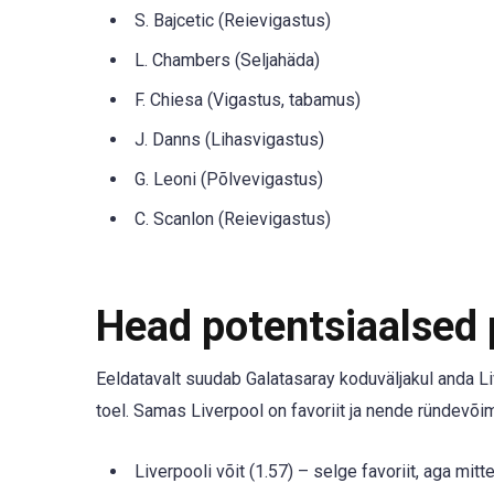
S. Bajcetic (Reievigastus)
L. Chambers (Seljahäda)
F. Chiesa (Vigastus, tabamus)
J. Danns (Lihasvigastus)
G. Leoni (Põlvevigastus)
C. Scanlon (Reievigastus)
Head potentsiaalsed
Eeldatavalt suudab Galatasaray koduväljakul anda Liv
toel. Samas Liverpool on favoriit ja nende ründevõi
Liverpooli võit (1.57) – selge favoriit, aga mitt