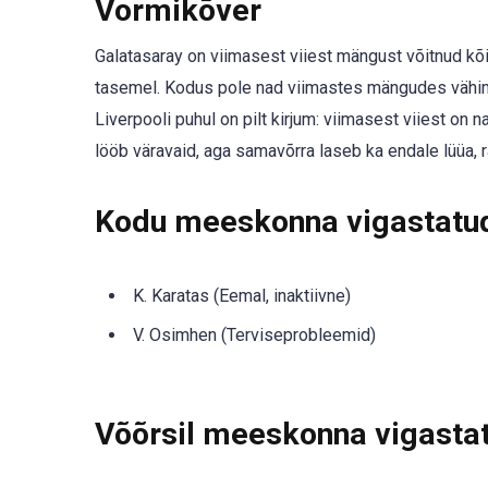
Vormikõver
Galatasaray on viimasest viiest mängust võitnud kõik
tasemel. Kodus pole nad viimastes mängudes vähim
Liverpooli puhul on pilt kirjum: viimasest viiest on
lööb väravaid, aga samavõrra laseb ka endale lüüa, 
Kodu meeskonna vigastatud 
K. Karatas (Eemal, inaktiivne)
V. Osimhen (Terviseprobleemid)
Võõrsil meeskonna vigastat