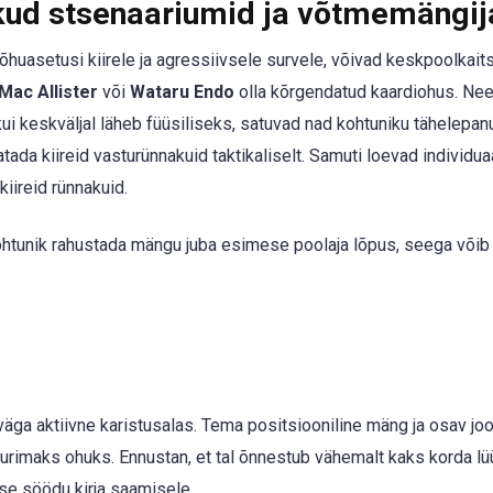
ikud stsenaariumid ja võtmemängi
huasetusi kiirele ja agressiivsele survele, võivad keskpoolkait
Mac Allister
või
Wataru Endo
olla kõrgendatud kaardiohus. Ne
ui keskväljal läheb füüsiliseks, satuvad nad kohtuniku tähelepanu
eatada kiireid vasturünnakuid taktikaliselt. Samuti loevad individu
iireid rünnakuid.
htunik rahustada mängu juba esimese poolaja lõpus, seega võib
 väga aktiivne karistusalas. Tema positsiooniline mäng ja osav jo
suurimaks ohuks. Ennustan, et tal õnnestub vähemalt kaks korda lü
vse söödu kirja saamisele.