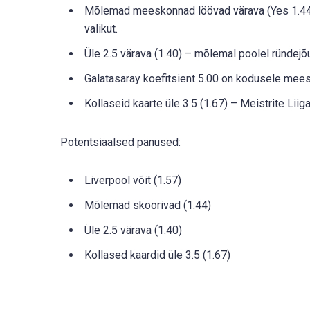
Mõlemad meeskonnad löövad värava (Yes 1.44)
valikut.
Üle 2.5 värava (1.40) – mõlemal poolel ründejõ
Galatasaray koefitsient 5.00 on kodusele meesk
Kollaseid kaarte üle 3.5 (1.67) – Meistrite Lii
Potentsiaalsed panused:
Liverpool võit (1.57)
Mõlemad skoorivad (1.44)
Üle 2.5 värava (1.40)
Kollased kaardid üle 3.5 (1.67)