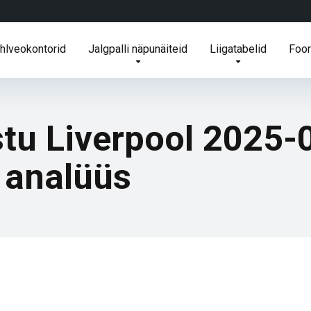
ihlveokontorid
Jalgpalli näpunäiteid
Liigatabelid
Foo
stu Liverpool 2025-
a analüüs