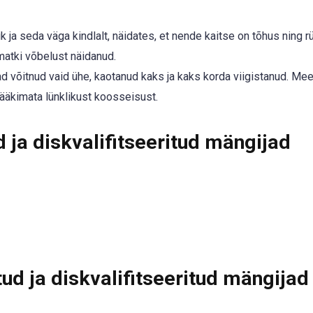
 ja seda väga kindlalt, näidates, et nende kaitse on tõhus ning r
atki võbelust näidanud.
 nad võitnud vaid ühe, kaotanud kaks ja kaks korda viigistanud. M
rääkimata lünklikust koosseisust.
ja diskvalifitseeritud mängijad
ud ja diskvalifitseeritud mängijad