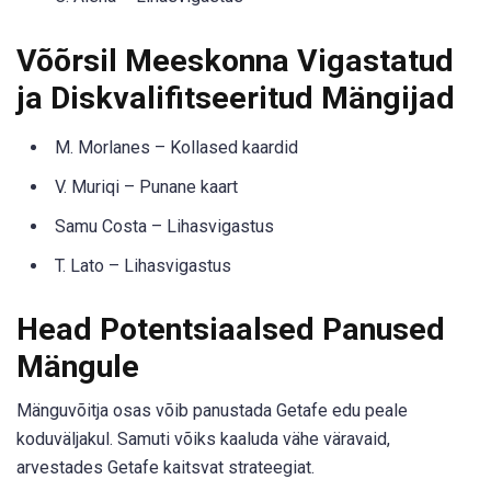
Võõrsil Meeskonna Vigastatud
ja Diskvalifitseeritud Mängijad
M. Morlanes – Kollased kaardid
V. Muriqi – Punane kaart
Samu Costa – Lihasvigastus
T. Lato – Lihasvigastus
Head Potentsiaalsed Panused
Mängule
Mänguvõitja osas võib panustada Getafe edu peale
koduväljakul. Samuti võiks kaaluda vähe väravaid,
arvestades Getafe kaitsvat strateegiat.