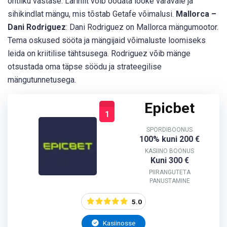
ohtliku vastase. Larinilt võib oodata lööke väravale ja
sihikindlat mängu, mis tõstab Getafe võimalusi.
Mallorca –
Dani Rodriguez
: Dani Rodriguez on Mallorca mängumootor.
Tema oskused sööta ja mängijaid võimaluste loomiseks
leida on kriitilise tähtsusega. Rodriguez võib mänge
otsustada oma täpse söödu ja strateegilise
mängutunnetusega.
Epicbet
1
SPORDIBOONUS
100% kuni 200 €
KASIINO BOONUS
Kuni 300 €
PIIRANGUTETA
PANUSTAMINE
5.0
Kasiinosse