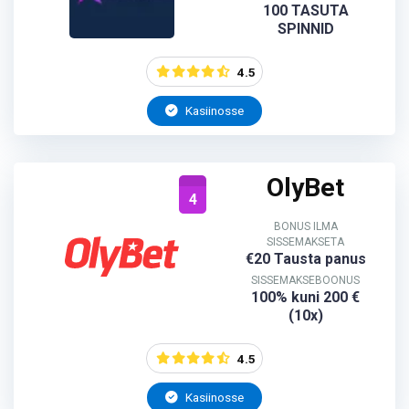
100 TASUTA
SPINNID
4.5
Kasiinosse
OlyBet
4
BONUS ILMA
SISSEMAKSETA
€20 Tausta panus
SISSEMAKSEBOONUS
100% kuni 200 €
(10x)
4.5
Kasiinosse