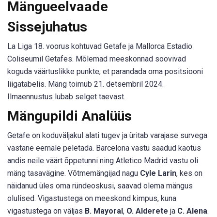
Mängueelvaade
Sissejuhatus
La Liga 18. voorus kohtuvad Getafe ja Mallorca Estadio
Coliseumil Getafes. Mõlemad meeskonnad soovivad
koguda väärtuslikke punkte, et parandada oma positsiooni
liigatabelis. Mäng toimub 21. detsembril 2024.
Ilmaennustus lubab selget taevast.
Mängupildi Analüüs
Getafe on koduväljakul alati tugev ja üritab varajase survega
vastane eemale peletada. Barcelona vastu saadud kaotus
andis neile väärt õppetunni ning Atletico Madrid vastu oli
mäng tasavägine. Võtmemängijad nagu
Cyle Larin
, kes on
näidanud üles oma ründeoskusi, saavad olema mängus
olulised. Vigastustega on meeskond kimpus, kuna
vigastustega on väljas
B. Mayoral
,
O. Alderete
ja
C. Alena
.