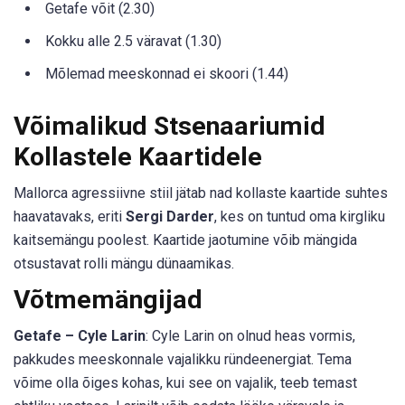
Getafe võit (2.30)
Kokku alle 2.5 väravat (1.30)
Mõlemad meeskonnad ei skoori (1.44)
Võimalikud Stsenaariumid
Kollastele Kaartidele
Mallorca agressiivne stiil jätab nad kollaste kaartide suhtes
haavatavaks, eriti
Sergi Darder
, kes on tuntud oma kirgliku
kaitsemängu poolest. Kaartide jaotumine võib mängida
otsustavat rolli mängu dünaamikas.
Võtmemängijad
Getafe – Cyle Larin
: Cyle Larin on olnud heas vormis,
pakkudes meeskonnale vajalikku ründeenergiat. Tema
võime olla õiges kohas, kui see on vajalik, teeb temast