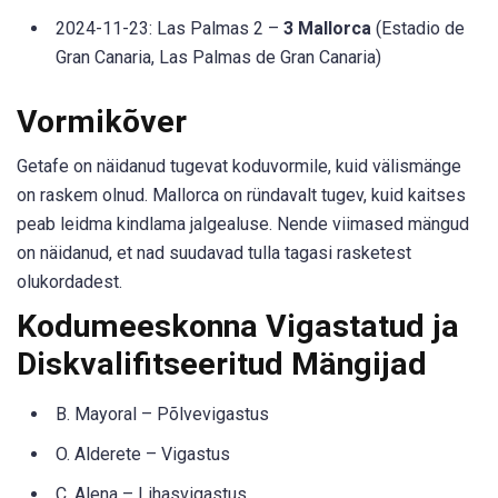
2024-11-23: Las Palmas 2 –
3 Mallorca
(Estadio de
Gran Canaria, Las Palmas de Gran Canaria)
Vormikõver
Getafe on näidanud tugevat koduvormile, kuid välismänge
on raskem olnud. Mallorca on ründavalt tugev, kuid kaitses
peab leidma kindlama jalgealuse. Nende viimased mängud
on näidanud, et nad suudavad tulla tagasi rasketest
olukordadest.
Kodumeeskonna Vigastatud ja
Diskvalifitseeritud Mängijad
B. Mayoral – Põlvevigastus
O. Alderete – Vigastus
C. Alena – Lihasvigastus