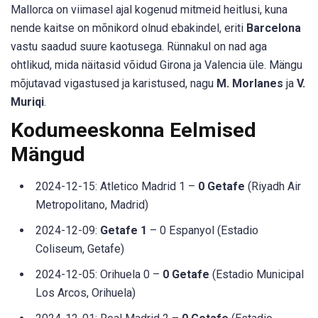
Mallorca on viimasel ajal kogenud mitmeid heitlusi, kuna
nende kaitse on mõnikord olnud ebakindel, eriti
Barcelona
vastu saadud suure kaotusega. Rünnakul on nad aga
ohtlikud, mida näitasid võidud Girona ja Valencia üle. Mängu
mõjutavad vigastused ja karistused, nagu
M. Morlanes
ja
V.
Muriqi
.
Kodumeeskonna Eelmised
Mängud
2024-12-15: Atletico Madrid 1 –
0 Getafe
(Riyadh Air
Metropolitano, Madrid)
2024-12-09:
Getafe 1
– 0 Espanyol (Estadio
Coliseum, Getafe)
2024-12-05: Orihuela 0 –
0 Getafe
(Estadio Municipal
Los Arcos, Orihuela)