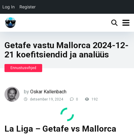
Log In
Register
Getafe vastu Mallorca 2024-12-
21 koefitsiendid ja analüüs
Ennustusvihjed
by
Oskar Kallenbach
detsember 19, 2024
0
192
La Liga – Getafe vs Mallorca