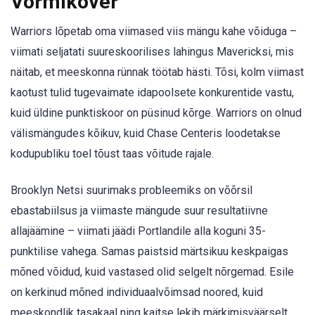
Vormikõver
Warriors lõpetab oma viimased viis mängu kahe võiduga –
viimati seljatati suureskoorilises lahingus Mavericksi, mis
näitab, et meeskonna rünnak töötab hästi. Tõsi, kolm viimast
kaotust tulid tugevaimate idapoolsete konkurentide vastu,
kuid üldine punktiskoor on püsinud kõrge. Warriors on olnud
välismängudes kõikuv, kuid Chase Centeris loodetakse
kodupubliku toel tõust taas võitude rajale.
Brooklyn Netsi suurimaks probleemiks on võõrsil
ebastabiilsus ja viimaste mängude suur resultatiivne
allajäämine – viimati jäädi Portlandile alla koguni 35-
punktilise vahega. Samas paistsid märtsikuu keskpaigas
mõned võidud, kuid vastased olid selgelt nõrgemad. Esile
on kerkinud mõned individuaalvõimsad noored, kuid
meeskondlik tasakaal ning kaitse lekib märkimisväärselt.