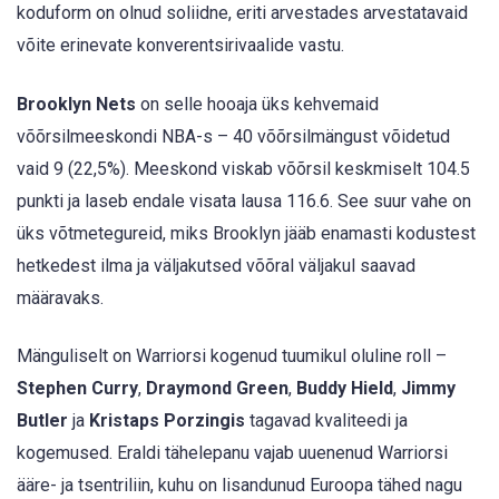
koduform on olnud soliidne, eriti arvestades arvestatavaid
võite erinevate konverentsirivaalide vastu.
Brooklyn Nets
on selle hooaja üks kehvemaid
võõrsilmeeskondi NBA-s – 40 võõrsilmängust võidetud
vaid 9 (22,5%). Meeskond viskab võõrsil keskmiselt 104.5
punkti ja laseb endale visata lausa 116.6. See suur vahe on
üks võtmetegureid, miks Brooklyn jääb enamasti kodustest
hetkedest ilma ja väljakutsed võõral väljakul saavad
määravaks.
Mänguliselt on Warriorsi kogenud tuumikul oluline roll –
Stephen Curry
,
Draymond Green
,
Buddy Hield
,
Jimmy
Butler
ja
Kristaps Porzingis
tagavad kvaliteedi ja
kogemused. Eraldi tähelepanu vajab uuenenud Warriorsi
ääre- ja tsentriliin, kuhu on lisandunud Euroopa tähed nagu