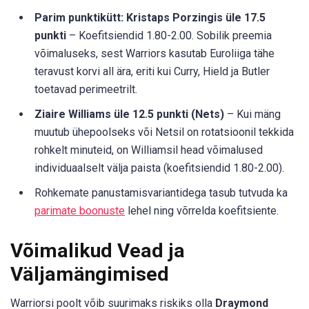
Parim punktikütt: Kristaps Porzingis üle 17.5
punkti
– Koefitsiendid 1.80-2.00. Sobilik preemia
võimaluseks, sest Warriors kasutab Euroliiga tähe
teravust korvi all ära, eriti kui Curry, Hield ja Butler
toetavad perimeetrilt.
Ziaire Williams üle 12.5 punkti (Nets)
– Kui mäng
muutub ühepoolseks või Netsil on rotatsioonil tekkida
rohkelt minuteid, on Williamsil head võimalused
individuaalselt välja paista (koefitsiendid 1.80-2.00).
Rohkemate panustamisvariantidega tasub tutvuda ka
parimate boonuste
lehel ning võrrelda koefitsiente.
Võimalikud Vead ja
Väljamängimised
Warriorsi poolt võib suurimaks riskiks olla
Draymond