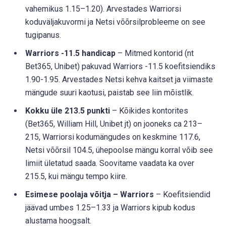
vahemikus 1.15–1.20). Arvestades Warriorsi
koduväljakuvormi ja Netsi võõrsilprobleeme on see
tugipanus.
Warriors -11.5 handicap
– Mitmed kontorid (nt
Bet365, Unibet) pakuvad Warriors -11.5 koefitsiendiks
1.90-1.95. Arvestades Netsi kehva kaitset ja viimaste
mängude suuri kaotusi, paistab see liin mõistlik.
Kokku üle 213.5 punkti
– Kõikides kontorites
(Bet365, William Hill, Unibet jt) on jooneks ca 213–
215, Warriorsi kodumängudes on keskmine 117.6,
Netsi võõrsil 104.5, ühepoolse mängu korral võib see
limiit ületatud saada. Soovitame vaadata ka over
215.5, kui mängu tempo kiire.
Esimese poolaja võitja – Warriors
– Koefitsiendid
jäävad umbes 1.25–1.33 ja Warriors kipub kodus
alustama hoogsalt.