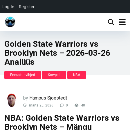
Log In
Register
Golden State Warriors vs
Brooklyn Nets – 2026-03-26
Analüüs
Ennustusvihjed
Korvpall
NBA
by
Hampus Sjoestedt
märts 25, 2026
0
48
NBA: Golden State Warriors vs
Brooklyn Nets – Mängu