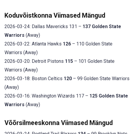
Koduvõistkonna Viimased Mängud
2026-03-24: Dallas Mavericks 131 –
137 Golden State
Warriors
(Away)
2026-03-22: Atlanta Hawks
126
– 110 Golden State
Warriors (Away)
2026-03-20: Detroit Pistons
115
– 101 Golden State
Warriors (Away)
2026-03-18: Boston Celtics
120
– 99 Golden State Warriors
(Away)
2026-03-16: Washington Wizards 117 –
125 Golden State
Warriors
(Away)
Võõrsilmeeskonna Viimased Mängud
2026-03-24: Portland Trail Blazers
134
– 99 Brooklyn Nets