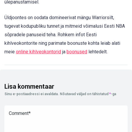
ülepanustamisel.
Üldjoontes on oodata domineerivat mängu Warriorsilt,
tugevat kodupubliku tunnet ja mitmeid võimalusi Eesti NBA
sõpradele panuseid teha. Rohkem infot Eesti
kihlveokontorite ning parimate boonuste kohta leiab alati
meie
online kihlveokontorid
ja
boonused
lehtedelt.
Lisa kommentaar
Sinu e-postiaadressi ei avaldata.
Nõutavad väljad on tähistatud
*
-ga