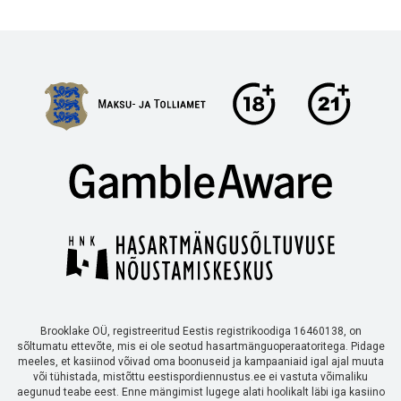
Brooklake OÜ, registreeritud Eestis registrikoodiga 16460138, on
sõltumatu ettevõte, mis ei ole seotud hasartmänguoperaatoritega. Pidage
meeles, et kasiinod võivad oma boonuseid ja kampaaniaid igal ajal muuta
või tühistada, mistõttu eestispordiennustus.ee ei vastuta võimaliku
aegunud teabe eest. Enne mängimist lugege alati hoolikalt läbi iga kasiino