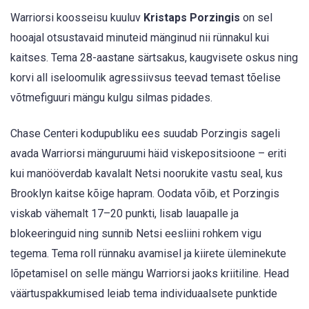
Warriorsi koosseisu kuuluv
Kristaps Porzingis
on sel
hooajal otsustavaid minuteid mänginud nii rünnakul kui
kaitses. Tema 28-aastane särtsakus, kaugvisete oskus ning
korvi all iseloomulik agressiivsus teevad temast tõelise
võtmefiguuri mängu kulgu silmas pidades.
Chase Centeri kodupubliku ees suudab Porzingis sageli
avada Warriorsi mänguruumi häid viskepositsioone – eriti
kui manööverdab kavalalt Netsi noorukite vastu seal, kus
Brooklyn kaitse kõige hapram. Oodata võib, et Porzingis
viskab vähemalt 17–20 punkti, lisab lauapalle ja
blokeeringuid ning sunnib Netsi eesliini rohkem vigu
tegema. Tema roll rünnaku avamisel ja kiirete üleminekute
lõpetamisel on selle mängu Warriorsi jaoks kriitiline. Head
väärtuspakkumised leiab tema individuaalsete punktide