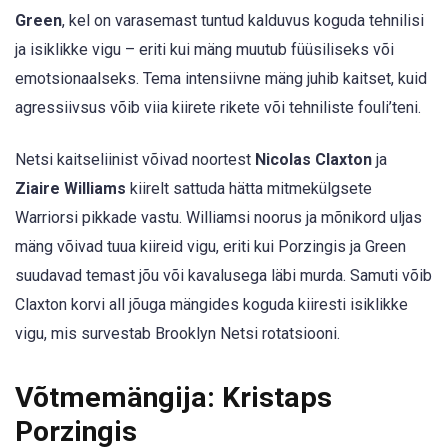
Green
, kel on varasemast tuntud kalduvus koguda tehnilisi
ja isiklikke vigu – eriti kui mäng muutub füüsiliseks või
emotsionaalseks. Tema intensiivne mäng juhib kaitset, kuid
agressiivsus võib viia kiirete rikete või tehniliste fouli’teni.
Netsi kaitseliinist võivad noortest
Nicolas Claxton
ja
Ziaire Williams
kiirelt sattuda hätta mitmekülgsete
Warriorsi pikkade vastu. Williamsi noorus ja mõnikord uljas
mäng võivad tuua kiireid vigu, eriti kui Porzingis ja Green
suudavad temast jõu või kavalusega läbi murda. Samuti võib
Claxton korvi all jõuga mängides koguda kiiresti isiklikke
vigu, mis survestab Brooklyn Netsi rotatsiooni.
Võtmemängija: Kristaps
Porzingis