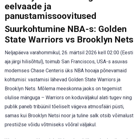
eelvaade ja
panustamissoovitused
Suurkohtumine NBA-s: Golden
State Warriors vs Brooklyn Nets
Neljapäeva varahommikul, 26. märtsil 2026 kell 02:00 (Eesti
aja järgi hilisõhtul), toimub San Franciscos, USA-s asuvas
modernses Chase Centeris üks NBA hooaja põnevamaid
kohtumisi: vastamisi lähevad Golden State Warriors ja
Brooklyn Nets. Mõlema meeskonna jaoks on tegemist
olulise mänguga – Warriors on koduväljakul alati tugev ning
publik paneb tribüünil tõeliselt vägeva atmosfääri püsti,
samas kui Brooklyn Netsi noor ja tuline salk otsib võimalust
prestiižse võidu võtmiseks võõral väljakul.