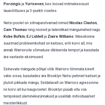
Porzingis
ja
Yurtseven
, kes loovad mitmekesisust
lauavõitluses ja 3-punkti visetes.
Netsi poolel on silmapaistvamad nimed
Nicolas Claxton
,
Cam Thomas
ning noored ja talendikad mängumehed nagu
Kobe Bufkin
,
EJ Liddell
ja
Ziaire Williams
. Meeskonna
suurimad probleemkohad on kaitses, eriti korvi all, mis
annab Warriorsile võimaluse dikteerida tempot ja kasutada
ära vastaste eksimused.
Eelnevate mängude põhjal võib Warriors tõmmata kiirelt
vahe sisse, kasutades ära Brooklyn Netsi pehmet kaitset ja
jõulist pikkade mängu. Eeldatavalt on Warriors agressiivne
nii korvi all kui kaugvisetel. Brooklyn püüab ellu viia
tempokaid üleminekurünnakuid ja usaldab individuaalset
meisterlikkust.