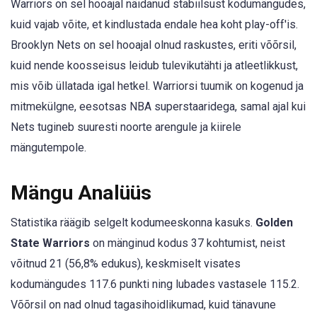
Warriors on sel hooajal näidanud stabiilsust kodumängudes,
kuid vajab võite, et kindlustada endale hea koht play-off'is.
Brooklyn Nets on sel hooajal olnud raskustes, eriti võõrsil,
kuid nende koosseisus leidub tulevikutähti ja atleetlikkust,
mis võib üllatada igal hetkel. Warriorsi tuumik on kogenud ja
mitmekülgne, eesotsas NBA superstaaridega, samal ajal kui
Nets tugineb suuresti noorte arengule ja kiirele
mängutempole.
Mängu Analüüs
Statistika räägib selgelt kodumeeskonna kasuks.
Golden
State Warriors
on mänginud kodus 37 kohtumist, neist
võitnud 21 (56,8% edukus), keskmiselt visates
kodumängudes 117.6 punkti ning lubades vastasele 115.2.
Võõrsil on nad olnud tagasihoidlikumad, kuid tänavune