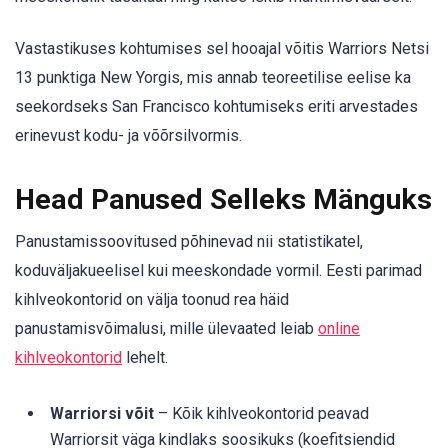
Vastastikuses kohtumises sel hooajal võitis Warriors Netsi
13 punktiga New Yorgis, mis annab teoreetilise eelise ka
seekordseks San Francisco kohtumiseks eriti arvestades
erinevust kodu- ja võõrsilvormis.
Head Panused Selleks Mänguks
Panustamissoovitused põhinevad nii statistikatel,
koduväljakueelisel kui meeskondade vormil. Eesti parimad
kihlveokontorid on välja toonud rea häid
panustamisvõimalusi, mille ülevaated leiab
online
kihlveokontorid
lehelt.
Warriorsi võit
– Kõik kihlveokontorid peavad
Warriorsit väga kindlaks soosikuks (koefitsiendid