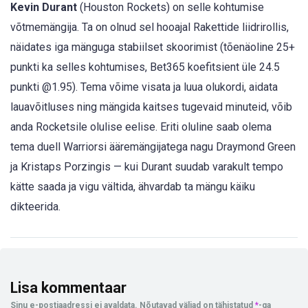
Kevin Durant
(Houston Rockets) on selle kohtumise
võtmemängija. Ta on olnud sel hooajal Rakettide liidrirollis,
näidates iga mänguga stabiilset skoorimist (tõenäoline 25+
punkti ka selles kohtumises, Bet365 koefitsient üle 24.5
punkti @1.95). Tema võime visata ja luua olukordi, aidata
lauavõitluses ning mängida kaitses tugevaid minuteid, võib
anda Rocketsile olulise eelise. Eriti oluline saab olema
tema duell Warriorsi ääremängijatega nagu Draymond Green
ja Kristaps Porzingis — kui Durant suudab varakult tempo
kätte saada ja vigu vältida, ähvardab ta mängu käiku
dikteerida.
Lisa kommentaar
Sinu e-postiaadressi ei avaldata.
Nõutavad väljad on tähistatud
*
-ga