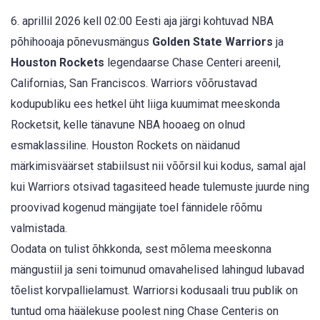
6. aprillil 2026 kell 02:00 Eesti aja järgi kohtuvad NBA
põhihooaja põnevusmängus
Golden State Warriors
ja
Houston Rockets
legendaarse Chase Centeri areenil,
Californias, San Franciscos. Warriors võõrustavad
kodupubliku ees hetkel üht liiga kuumimat meeskonda
Rocketsit, kelle tänavune NBA hooaeg on olnud
esmaklassiline. Houston Rockets on näidanud
märkimisväärset stabiilsust nii võõrsil kui kodus, samal ajal
kui Warriors otsivad tagasiteed heade tulemuste juurde ning
proovivad kogenud mängijate toel fännidele rõõmu
valmistada.
Oodata on tulist õhkkonda, sest mõlema meeskonna
mängustiil ja seni toimunud omavahelised lahingud lubavad
tõelist korvpallielamust. Warriorsi kodusaali truu publik on
tuntud oma häälekuse poolest ning Chase Centeris on