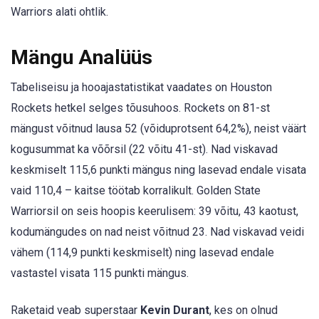
Warriors alati ohtlik.
Mängu Analüüs
Tabeliseisu ja hooajastatistikat vaadates on Houston
Rockets hetkel selges tõusuhoos. Rockets on 81-st
mängust võitnud lausa 52 (võiduprotsent 64,2%), neist väärt
kogusummat ka võõrsil (22 võitu 41-st). Nad viskavad
keskmiselt 115,6 punkti mängus ning lasevad endale visata
vaid 110,4 – kaitse töötab korralikult. Golden State
Warriorsil on seis hoopis keerulisem: 39 võitu, 43 kaotust,
kodumängudes on nad neist võitnud 23. Nad viskavad veidi
vähem (114,9 punkti keskmiselt) ning lasevad endale
vastastel visata 115 punkti mängus.
Raketaid veab superstaar
Kevin Durant
, kes on olnud