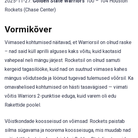
2025-11-27:
Golden State Warriors
100 – 104 Houston
Rockets (Chase Center)
Vormikõver
Viimased kohtumised näitavad, et Warriorsil on olnud raske
– nad said küll aprilli alguses kaks võitu, kuid kaotasid
vahepeal neli mängu järjest. Rocketsil on olnud samuti
kergeid tagasilööke, kuid nad on suutnud viimases kahes
mängus võidutseda ja löönud tugevad tulemused võõrsil. Ka
omavahelised kohtumised on hästi tasavägised — viimati
võitis Warriors 2-punktise eduga, kuid varem oli edu
Rakettide poolel.
Võistkondade koosseisud on võimsad: Rockets paistab
silma sügavama ja noorema koosseisuga, mis muudab nad