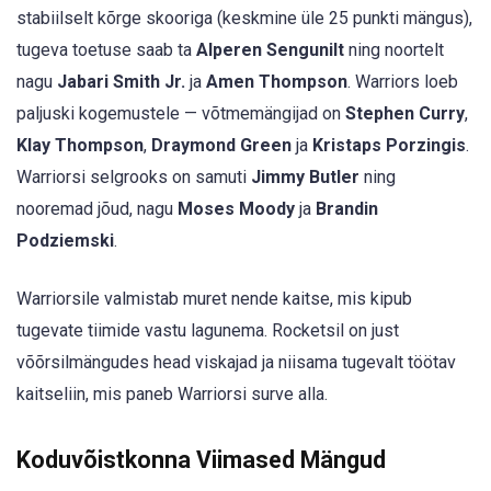
stabiilselt kõrge skooriga (keskmine üle 25 punkti mängus),
tugeva toetuse saab ta
Alperen Sengunilt
ning noortelt
nagu
Jabari Smith Jr.
ja
Amen Thompson
. Warriors loeb
paljuski kogemustele — võtmemängijad on
Stephen Curry
,
Klay Thompson
,
Draymond Green
ja
Kristaps Porzingis
.
Warriorsi selgrooks on samuti
Jimmy Butler
ning
nooremad jõud, nagu
Moses Moody
ja
Brandin
Podziemski
.
Warriorsile valmistab muret nende kaitse, mis kipub
tugevate tiimide vastu lagunema. Rocketsil on just
võõrsilmängudes head viskajad ja niisama tugevalt töötav
kaitseliin, mis paneb Warriorsi surve alla.
Koduvõistkonna Viimased Mängud