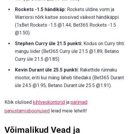
Rockets -1.5 händikäp:
Rockets üldine vorm ja
Warriorsi nõrk kaitse soosivad väikest händikäppi
(1xBet Rockets -1.5 @1.44; Bet365 Rockets -1.5
@1.50).
Stephen Curry üle 21.5 punkti:
Kodus on Curry tihti
mängu liider (Bet365 Curry üle 21.5 @1.89; Betano
Curry üle 21.5 @1.85).
Kevin Durant üle 25.5 punkti:
Rakettide rünnaku
mootor, eriti kui mäng läheb tihedaks (Bet365 Durant
üle 24.5 @1.95; Betano Durant üle 25.5 @1.91).
Kõik olulised
kihlveokontorid
ja
parimad
panustamisboonused
leiad meie lehelt!
Võimalikud Vead ja