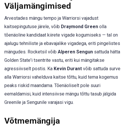
Väljamängimised
Arvestades mängu tempo ja Warriorsi vajadust
kaitsepingutuse järele, võib
Draymond Green
olla
tõenäoline kandidaat kiirete vigade kogumiseks — tal on
ajalugu tehniliste ja ebavajalike vigadega, eriti pingelistes
mängudes. Rocketsil võib
Alperen Sengun
sattuda hätta
Golden State'i tsentrite vastu, eriti kui mängitakse
agressiivselt postis. Ka
Kevin Durant
võib sattuda surve
alla Warriorsi vahelduva kaitse tõttu, kuid tema kogemus
peaks riskid maandama. Tõenäoliselt pole suuri
eemaldamisi, kuid intensiivse mängu tõttu tasub jälgida
Greenile ja Sengunile varajasi vigu.
Võtmemängija