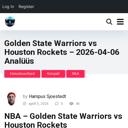
Log In
Register
Golden State Warriors vs
Houston Rockets – 2026-04-06
Analüüs
Ennustusvihjed
Korvpall
NBA
by
Hampus Sjoestedt
aprill 5, 2026
0
46
NBA – Golden State Warriors vs
Houston Rockets