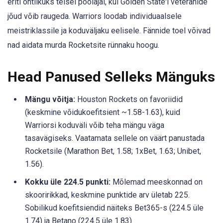
eriti ohtlikuks teisel poolajal, kui Golden State'i veteranide
jõud võib raugeda. Warriors loodab individuaalsele
meistriklassile ja koduväljaku eelisele. Fännide toel võivad
nad aidata murda Rocketsite rünnaku hoogu.
Head Panused Selleks Mänguks
Mängu võitja:
Houston Rockets on favoriidid
(keskmine võidukoefitsient ~1.58-1.63), kuid
Warriorsi koduväli võib teha mängu väga
tasavägiseks. Vaatamata sellele on väärt panustada
Rocketsile (Marathon Bet, 1.58; 1xBet, 1.63; Unibet,
1.56).
Kokku üle 224.5 punkti:
Mõlemad meeskonnad on
skooririkkad, keskmine punktide arv ületab 225.
Sobilikud koefitsiendid näiteks Bet365-s (224.5 üle
1.74) ja Betano (224.5 üle 1.83).