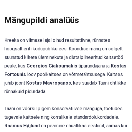
Mängupildi analüüs
Kreeka on viimasel ajal olnud resultatiivne, rünnates
hoogsalt eriti kodupubliku ees. Koondise mäng on selgelt
suunatud kiirete üleminekute ja distsiplineeritud kaitsetöö
peale, kus
Georgios Giakoumakis
tipuründajana ja
Kostas
Fortounis
loov poolkaitses on võtmetähtsusega. Kaitses
juhib joont
Kostas Mavropanos
, kes suudab Taani ohtlikke
rünnakuid pidurdada.
Taani on võõrsil pigem konservatiivse mänguga, toetudes
tugevale kaitsele ning korralikele standardolukordadele.
Rasmus Højlund
on peamine ohuallikas eesliinil, samas kui