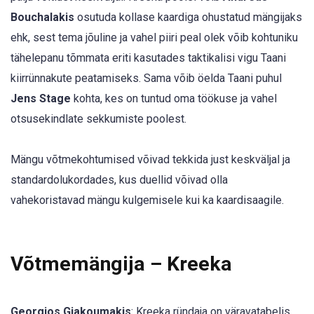
Bouchalakis
osutuda kollase kaardiga ohustatud mängijaks
ehk, sest tema jõuline ja vahel piiri peal olek võib kohtuniku
tähelepanu tõmmata eriti kasutades taktikalisi vigu Taani
kiirrünnakute peatamiseks. Sama võib öelda Taani puhul
Jens Stage
kohta, kes on tuntud oma töökuse ja vahel
otsusekindlate sekkumiste poolest.
Mängu võtmekohtumised võivad tekkida just keskväljal ja
standardolukordades, kus duellid võivad olla
vahekoristavad mängu kulgemisele kui ka kaardisaagile.
Võtmemängija – Kreeka
Georgios Giakoumakis
: Kreeka ründaja on väravatabelis