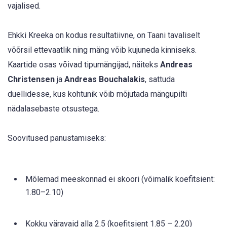
vajalised.
Ehkki Kreeka on kodus resultatiivne, on Taani tavaliselt
võõrsil ettevaatlik ning mäng võib kujuneda kinniseks.
Kaartide osas võivad tipumängijad, näiteks
Andreas
Christensen
ja
Andreas Bouchalakis
, sattuda
duellidesse, kus kohtunik võib mõjutada mängupilti
nädalasebaste otsustega.
Soovitused panustamiseks:
Mõlemad meeskonnad ei skoori (võimalik koefitsient:
1.80–2.10)
Kokku väravaid alla 2.5 (koefitsient 1.85 – 2.20)