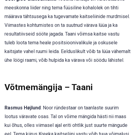
meeskonna liider ning tema füüsiline kohalolek on tihti
määrava tähtsusega ka tugevamate kaitseliinide murdmisel.
Viimastes kohtumistes on ta suutnud värava lüüa ja ka
resultatiivseid sööte jagada. Taani võimsa kaitse vastu
tuleb loota tema heale positsioonivalikule ja oskusele
kaitsjate vahel ruumi leida. Eelduslikult võib ta lüüa vähemalt
ühe löögi raami, võib hulpida ka värava või söödu lähistel.
Võtmemängija – Taani
Rasmus Højlund
: Noor ründestaar on taanlaste suurim
lootus väravate osas. Tal on võime mängida hästi nii maas
kui õhus, olles viimasel ajal eriti ohtlik just suurte mängude
eel. Tema kiirus Kreeka kaitseliini vastu võib tuua võimalusi