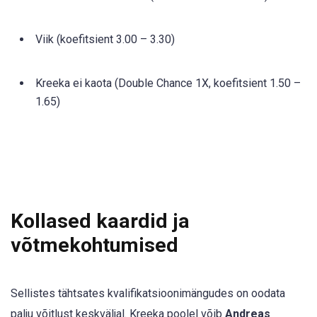
Viik (koefitsient 3.00 – 3.30)
Kreeka ei kaota (Double Chance 1X, koefitsient 1.50 –
1.65)
Kollased kaardid ja
võtmekohtumised
Sellistes tähtsates kvalifikatsioonimängudes on oodata
palju võitlust keskväljal. Kreeka poolel võib
Andreas