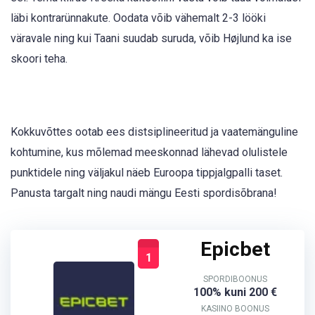
läbi kontrarünnakute. Oodata võib vähemalt 2-3 lööki
väravale ning kui Taani suudab suruda, võib Højlund ka ise
skoori teha.
Kokkuvõttes ootab ees distsiplineeritud ja vaatemänguline
kohtumine, kus mõlemad meeskonnad lähevad olulistele
punktidele ning väljakul näeb Euroopa tippjalgpalli taset.
Panusta targalt ning naudi mängu Eesti spordisõbrana!
Epicbet
1
SPORDIBOONUS
100% kuni 200 €
KASIINO BOONUS