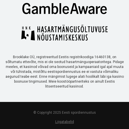
Brooklake OÜ, registreeritud Eestis registrikoodiga 16460138, on
sõltumatu ettevõte, mis ei ole seotud hasartmänguoperaatoritega. Pidage
meeles, et kasiinod võivad oma boonuseid ja kampaaniaid igal ajal muuta
või tühistada, mistõttu eestispordiennustus.ee ei vastuta võimaliku
aegunud teabe eest. Enne mängimist lugege alati hoolikalt läbi iga kasiino
boonuse tingimused. Meie koostööpartneriteks on ainult Eestis
litsentseeritud kasiinod.
© Copyright 2025 Eesti spordiennustus
Liigatabelid