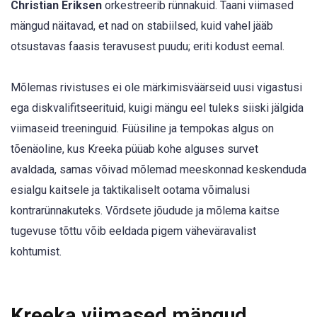
Christian Eriksen
orkestreerib rünnakuid. Taani viimased
mängud näitavad, et nad on stabiilsed, kuid vahel jääb
otsustavas faasis teravusest puudu; eriti kodust eemal.
Mõlemas rivistuses ei ole märkimisväärseid uusi vigastusi
ega diskvalifitseerituid, kuigi mängu eel tuleks siiski jälgida
viimaseid treeninguid. Füüsiline ja tempokas algus on
tõenäoline, kus Kreeka püüab kohe alguses survet
avaldada, samas võivad mõlemad meeskonnad keskenduda
esialgu kaitsele ja taktikaliselt ootama võimalusi
kontrarünnakuteks. Võrdsete jõudude ja mõlema kaitse
tugevuse tõttu võib eeldada pigem väheväravalist
kohtumist.
Kreeka viimased mängud