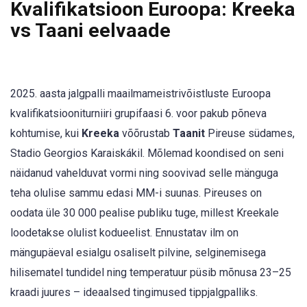
Kvalifikatsioon Euroopa: Kreeka
vs Taani eelvaade
2025. aasta jalgpalli maailmameistrivõistluste Euroopa
kvalifikatsiooniturniiri grupifaasi 6. voor pakub põneva
kohtumise, kui
Kreeka
võõrustab
Taanit
Pireuse südames,
Stadio Georgios Karaiskákil. Mõlemad koondised on seni
näidanud vahelduvat vormi ning soovivad selle mänguga
teha olulise sammu edasi MM-i suunas. Pireuses on
oodata üle 30 000 pealise publiku tuge, millest Kreekale
loodetakse olulist kodueelist. Ennustatav ilm on
mängupäeval esialgu osaliselt pilvine, selginemisega
hilisematel tundidel ning temperatuur püsib mõnusa 23–25
kraadi juures – ideaalsed tingimused tippjalgpalliks.