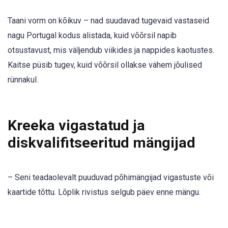
Taani vorm on kõikuv – nad suudavad tugevaid vastaseid
nagu Portugal kodus alistada, kuid võõrsil napib
otsustavust, mis väljendub viikides ja nappides kaotustes.
Kaitse püsib tugev, kuid võõrsil ollakse vähem jõulised
rünnakul.
Kreeka vigastatud ja
diskvalifitseeritud mängijad
– Seni teadaolevalt puuduvad põhimängijad vigastuste või
kaartide tõttu. Lõplik rivistus selgub päev enne mängu.