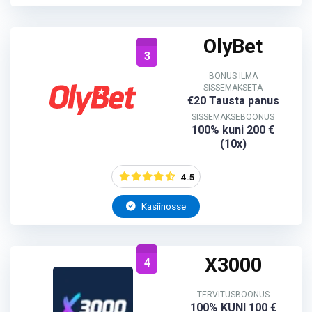
OlyBet
3
BONUS ILMA
SISSEMAKSETA
€20 Tausta panus
SISSEMAKSEBOONUS
100% kuni 200 €
(10x)
4.5
Kasiinosse
X3000
4
TERVITUSBOONUS
100% KUNI 100 €