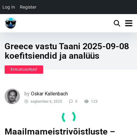
Log In
Register
Greece vastu Taani 2025-09-08
koefitsiendid ja analüüs
Ennustusvihjed
by
Oskar Kallenbach
september 6, 2025
0
123
Maailmameistrivõistluste –