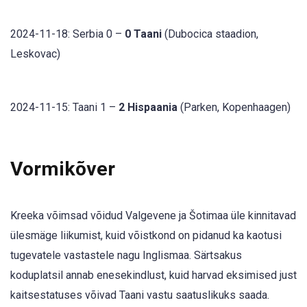
2024-11-18: Serbia 0 –
0 Taani
(Dubocica staadion,
Leskovac)
2024-11-15: Taani 1 –
2 Hispaania
(Parken, Kopenhaagen)
Vormikõver
Kreeka võimsad võidud Valgevene ja Šotimaa üle kinnitavad
ülesmäge liikumist, kuid võistkond on pidanud ka kaotusi
tugevatele vastastele nagu Inglismaa. Särtsakus
koduplatsil annab enesekindlust, kuid harvad eksimised just
kaitsestatuses võivad Taani vastu saatuslikuks saada.