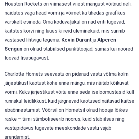
Houston Rockets on viimasest viiest mängust võitnud neli,
näidates väga head vormi ja võimet ka tihedas graafikus
värskelt esineda. Oma koduväljakul on nad eriti tugevad,
kaitstes korvi ning luues kiireid üleminekuid, mis sunnib
vastased lihtvigu tegema.
Kevin Durant
ja
Alperen
Sengun
on olnud stabiilsed punktitoojad, samas kui noored
loovad lisasügavust.
Charlotte Hornets seevastu on pidanud vastu võtma kolm
järjestikust kaotust kohe enne mängu, mis näitab kõikuvat
vormi. Kaks järjestikust võitu enne seda iseloomustasid küll
rünnakul leidlikkust, kuid järgnevad kaotused näitavad kaitse
ebaõnnestumist. Võõrsil on Hornetsil olnud hooaja lõikes
raske – tiimi sümboliseerib noorus, kuid stabiilsus ning
vastupidavus tugevate meeskondade vastu vajab
arendamist.