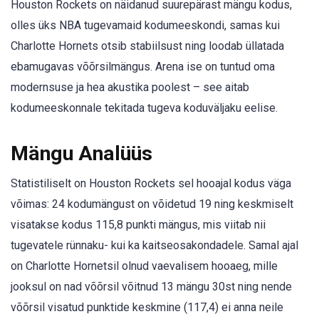
Houston Rockets on näidanud suurepärast mängu kodus,
olles üks NBA tugevamaid kodumeeskondi, samas kui
Charlotte Hornets otsib stabiilsust ning loodab üllatada
ebamugavas võõrsilmängus. Arena ise on tuntud oma
modernsuse ja hea akustika poolest – see aitab
kodumeeskonnale tekitada tugeva koduväljaku eelise.
Mängu Analüüs
Statistiliselt on Houston Rockets sel hooajal kodus väga
võimas: 24 kodumängust on võidetud 19 ning keskmiselt
visatakse kodus 115,8 punkti mängus, mis viitab nii
tugevatele rünnaku- kui ka kaitseosakondadele. Samal ajal
on Charlotte Hornetsil olnud vaevalisem hooaeg, mille
jooksul on nad võõrsil võitnud 13 mängu 30st ning nende
võõrsil visatud punktide keskmine (117,4) ei anna neile