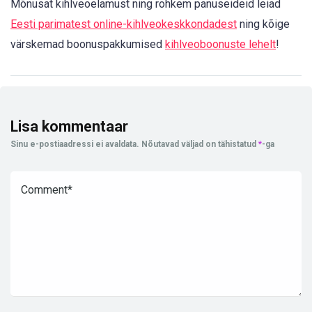
Mõnusat kihlveoelamust ning rohkem panuseideid leiad
Eesti parimatest online-kihlveokeskkondadest
ning kõige
värskemad boonuspakkumised
kihlveoboonuste lehelt
!
Lisa kommentaar
Sinu e-postiaadressi ei avaldata.
Nõutavad väljad on tähistatud
*
-ga