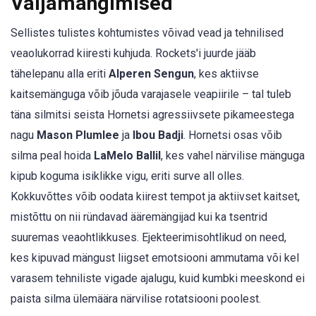
Väljamängimised
Sellistes tulistes kohtumistes võivad vead ja tehnilised
veaolukorrad kiiresti kuhjuda. Rockets'i juurde jääb
tähelepanu alla eriti
Alperen Sengun
, kes aktiivse
kaitsemänguga võib jõuda varajasele veapiirile – tal tuleb
täna silmitsi seista Hornetsi agressiivsete pikameestega
nagu
Mason Plumlee
ja
Ibou Badji
. Hornetsi osas võib
silma peal hoida
LaMelo Ballil
, kes vahel närvilise mänguga
kipub koguma isiklikke vigu, eriti surve all olles.
Kokkuvõttes võib oodata kiirest tempot ja aktiivset kaitset,
mistõttu on nii ründavad ääremängijad kui ka tsentrid
suuremas veaohtlikkuses. Ejekteerimisohtlikud on need,
kes kipuvad mängust liigset emotsiooni ammutama või kel
varasem tehniliste vigade ajalugu, kuid kumbki meeskond ei
paista silma ülemäära närvilise rotatsiooni poolest.