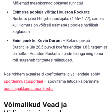
Mõlemad meeskonnad oskavad rünnata!
Esimese poolaja võitja: Houston Rockets
–
Rockets juhib tihti juba poolajaks (1.66–1.77), samas
kui Hornets on võõrsil esimeses pooles harilikult
aeglasem.
Enim punkte: Kevin Durant
– Betano pakub
Durant'ile üle 28,5 punkti koefitsiendiga 1.83; tegemist
on hetkel Houston Rockets’i ründe liidriga ning tema
roll suureneb tähtsates mängudes.
Näe rohkem aktualseid koefitsiente ja vali endale sobiv
spordiennustusportaal
– soovitame liituda ka parimate
boonuspakkumistega Eestis
!
Võimalikud Vead ja