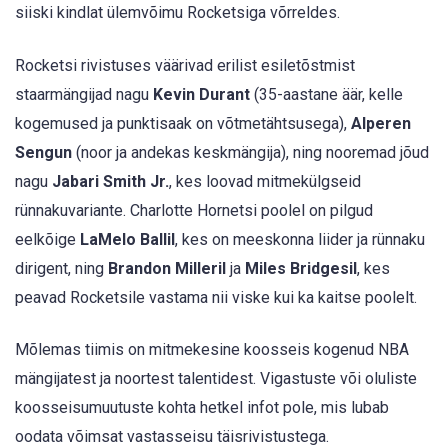
siiski kindlat ülemvõimu Rocketsiga võrreldes.
Rocketsi rivistuses väärivad erilist esiletõstmist
staarmängijad nagu
Kevin Durant
(35-aastane äär, kelle
kogemused ja punktisaak on võtmetähtsusega),
Alperen
Sengun
(noor ja andekas keskmängija), ning nooremad jõud
nagu
Jabari Smith Jr.
, kes loovad mitmekülgseid
rünnakuvariante. Charlotte Hornetsi poolel on pilgud
eelkõige
LaMelo Ballil
, kes on meeskonna liider ja rünnaku
dirigent, ning
Brandon Milleril
ja
Miles Bridgesil
, kes
peavad Rocketsile vastama nii viske kui ka kaitse poolelt.
Mõlemas tiimis on mitmekesine koosseis kogenud NBA
mängijatest ja noortest talentidest. Vigastuste või oluliste
koosseisumuutuste kohta hetkel infot pole, mis lubab
oodata võimsat vastasseisu täisrivistustega.