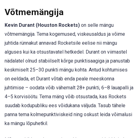
Võtmemängija
Kevin Durant (Houston Rockets)
on selle mängu
võtmemängija. Tema kogemused, viskeusaldus ja võime
juhtida rünnakut annavad Rocketsile eelise nii mängu
alguses kui ka otsustavatel hetkedel. Durant on viimastel
nädalatel olnud stabiilselt kõrge punktisaagiga ja panustab
keskmiselt 25–30 punkti mängu kohta. Antud kohtumises
on eeldada, et Durant võtab enda peale meeskonna
juhtimise – oodata võib vähemalt 28+ punkti, 6–8 lauapalli ja
4–5 korvisöötu. Tema mäng võib otsustada, kas Rockets
suudab kodupubliku ees võidukana väljuda. Tasub tähele
panna tema kolmepunktiviskeid ning oskust leida võimalusi
ka mängu lõpuhetkil.