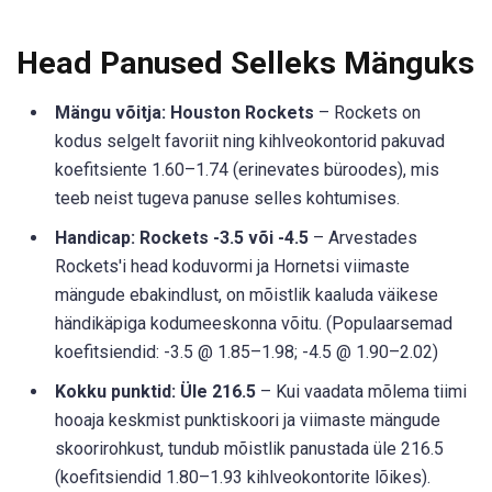
Head Panused Selleks Mänguks
Mängu võitja: Houston Rockets
– Rockets on
kodus selgelt favoriit ning kihlveokontorid pakuvad
koefitsiente 1.60–1.74 (erinevates büroodes), mis
teeb neist tugeva panuse selles kohtumises.
Handicap: Rockets -3.5 või -4.5
– Arvestades
Rockets'i head koduvormi ja Hornetsi viimaste
mängude ebakindlust, on mõistlik kaaluda väikese
händikäpiga kodumeeskonna võitu. (Populaarsemad
koefitsiendid: -3.5 @ 1.85–1.98; -4.5 @ 1.90–2.02)
Kokku punktid: Üle 216.5
– Kui vaadata mõlema tiimi
hooaja keskmist punktiskoori ja viimaste mängude
skoorirohkust, tundub mõistlik panustada üle 216.5
(koefitsiendid 1.80–1.93 kihlveokontorite lõikes).