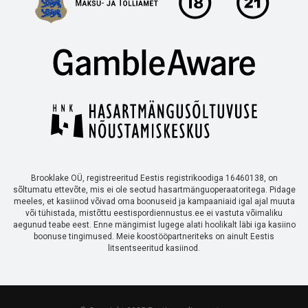
Brooklake OÜ, registreeritud Eestis registrikoodiga 16460138, on
sõltumatu ettevõte, mis ei ole seotud hasartmänguoperaatoritega. Pidage
meeles, et kasiinod võivad oma boonuseid ja kampaaniaid igal ajal muuta
või tühistada, mistõttu eestispordiennustus.ee ei vastuta võimaliku
aegunud teabe eest. Enne mängimist lugege alati hoolikalt läbi iga kasiino
boonuse tingimused. Meie koostööpartneriteks on ainult Eestis
litsentseeritud kasiinod.