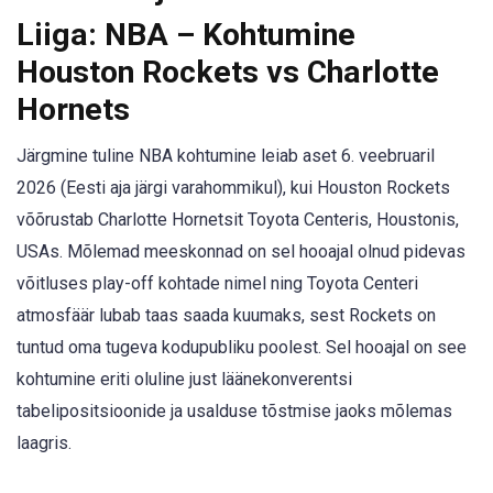
Liiga: NBA – Kohtumine
Houston Rockets vs Charlotte
Hornets
Järgmine tuline NBA kohtumine leiab aset 6. veebruaril
2026 (Eesti aja järgi varahommikul), kui Houston Rockets
võõrustab Charlotte Hornetsit Toyota Centeris, Houstonis,
USAs. Mõlemad meeskonnad on sel hooajal olnud pidevas
võitluses play-off kohtade nimel ning Toyota Centeri
atmosfäär lubab taas saada kuumaks, sest Rockets on
tuntud oma tugeva kodupubliku poolest. Sel hooajal on see
kohtumine eriti oluline just läänekonverentsi
tabelipositsioonide ja usalduse tõstmise jaoks mõlemas
laagris.