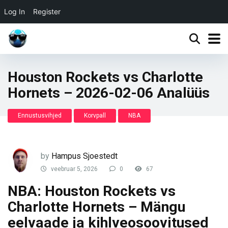
Log In
Register
Houston Rockets vs Charlotte
Hornets – 2026-02-06 Analüüs
Ennustusvihjed
Korvpall
NBA
by
Hampus Sjoestedt
veebruar 5, 2026
0
67
NBA: Houston Rockets vs
Charlotte Hornets – Mängu
eelvaade ja kihlveosoovitused