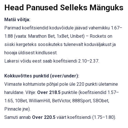
Head Panused Selleks Mänguks
Matši võitja:
Parimad koefitsiendid koduvõidule jäävad vahemikku 1.67–
1.88 (vaata: Marathon Bet, 1xBet, Unibet) – Rockets on
siiski kergeteks soosikuteks tulenevalt koduväljakust ja
hooaja üldisest kindlusest.
Lakersi võidu eest saab koefitsiendi 2.10–2.37.
Kokkuvõttes punktid (over/under):
Viimaste kohtumiste põhjal pole üle 220 punkti ületamine
haruldane. Vihje:
Over 218.5
punktile (koefitsiendid 1.57–
1.65, 10Bet, WilliamHill, BetVictor, 888Sport, SBObet,
Pinnacle jne).
Samuti annab
Over 220.5
väärt koefitsiendi (1.75–1.80).