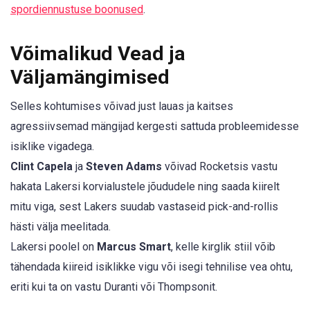
spordiennustuse boonused
.
Võimalikud Vead ja
Väljamängimised
Selles kohtumises võivad just lauas ja kaitses
agressiivsemad mängijad kergesti sattuda probleemidesse
isiklike vigadega.
Clint Capela
ja
Steven Adams
võivad Rocketsis vastu
hakata Lakersi korvialustele jõududele ning saada kiirelt
mitu viga, sest Lakers suudab vastaseid pick-and-rollis
hästi välja meelitada.
Lakersi poolel on
Marcus Smart
, kelle kirglik stiil võib
tähendada kiireid isiklikke vigu või isegi tehnilise vea ohtu,
eriti kui ta on vastu Duranti või Thompsonit.