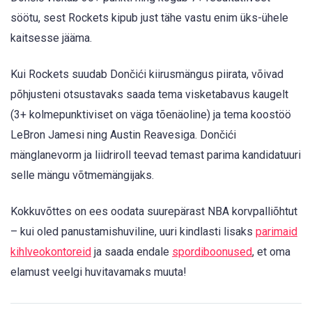
söötu, sest Rockets kipub just tähe vastu enim üks-ühele
kaitsesse jääma.
Kui Rockets suudab Dončići kiirusmängus piirata, võivad
põhjusteni otsustavaks saada tema visketabavus kaugelt
(3+ kolmepunktiviset on väga tõenäoline) ja tema koostöö
LeBron Jamesi ning Austin Reavesiga. Dončići
mänglanevorm ja liidriroll teevad temast parima kandidatuuri
selle mängu võtmemängijaks.
Kokkuvõttes on ees oodata suurepärast NBA korvpalliõhtut
– kui oled panustamishuviline, uuri kindlasti lisaks
parimaid
kihlveokontoreid
ja saada endale
spordiboonused
, et oma
elamust veelgi huvitavamaks muuta!