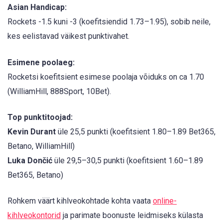
Asian Handicap:
Rockets -1.5 kuni -3 (koefitsiendid 1.73–1.95), sobib neile,
kes eelistavad väikest punktivahet.
Esimene poolaeg:
Rocketsi koefitsient esimese poolaja võiduks on ca 1.70
(WilliamHill, 888Sport, 10Bet).
Top punktitoojad:
Kevin Durant
üle 25,5 punkti (koefitsient 1.80–1.89 Bet365,
Betano, WilliamHill)
Luka Dončić
üle 29,5–30,5 punkti (koefitsient 1.60–1.89
Bet365, Betano)
Rohkem väärt kihlveokohtade kohta vaata
online-
kihlveokontorid
ja parimate boonuste leidmiseks külasta