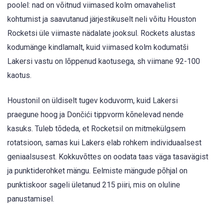
poolel: nad on võitnud viimased kolm omavahelist
kohtumist ja saavutanud järjestikuselt neli võitu Houston
Rocketsi üle viimaste nädalate jooksul. Rockets alustas
kodumänge kindlamalt, kuid viimased kolm kodumatši
Lakersi vastu on lõppenud kaotusega, sh viimane 92-100
kaotus.
Houstonil on üldiselt tugev koduvorm, kuid Lakersi
praegune hoog ja Dončići tippvorm kõnelevad nende
kasuks. Tuleb tõdeda, et Rocketsil on mitmekülgsem
rotatsioon, samas kui Lakers elab rohkem individuaalsest
geniaalsusest. Kokkuvõttes on oodata taas väga tasavägist
ja punktiderohket mängu. Eelmiste mängude põhjal on
punktiskoor sageli ületanud 215 piiri, mis on oluline
panustamisel.