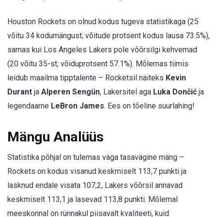
Houston Rockets on olnud kodus tugeva statistikaga (25
võitu 34 kodumängust; võitude protsent kodus lausa 73.5%),
samas kui Los Angeles Lakers pole võõrsilgi kehvemad
(20 võitu 35-st; võiduprotsent 57.1%). Mõlemas tiimis
leidub maailma tipptalente – Rocketsil näiteks
Kevin
Durant
ja
Alperen Sengün
, Lakersitel aga
Luka Dončić
ja
legendaarne
LeBron James
. Ees on tõeline suurlahing!
Mängu Analüüs
Statistika põhjal on tulemas väga tasavägine mäng –
Rockets on kodus visanud keskmiselt 113,7 punkti ja
lasknud endale visata 107,2, Lakers võõrsil annavad
keskmiselt 113,1 ja lasevad 113,8 punkti. Mõlemal
meeskonnal on rünnakul piisavalt kvaliteeti, kuid