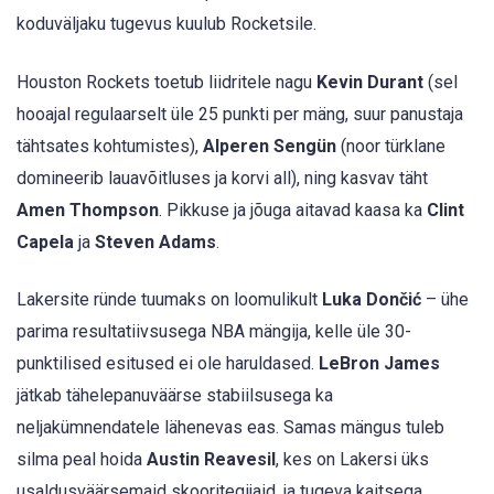
koduväljaku tugevus kuulub Rocketsile.
Houston Rockets toetub liidritele nagu
Kevin Durant
(sel
hooajal regulaarselt üle 25 punkti per mäng, suur panustaja
tähtsates kohtumistes),
Alperen Sengün
(noor türklane
domineerib lauavõitluses ja korvi all), ning kasvav täht
Amen Thompson
. Pikkuse ja jõuga aitavad kaasa ka
Clint
Capela
ja
Steven Adams
.
Lakersite ründe tuumaks on loomulikult
Luka Dončić
– ühe
parima resultatiivsusega NBA mängija, kelle üle 30-
punktilised esitused ei ole haruldased.
LeBron James
jätkab tähelepanuväärse stabiilsusega ka
neljakümnendatele lähenevas eas. Samas mängus tuleb
silma peal hoida
Austin Reavesil
, kes on Lakersi üks
usaldusväärsemaid skooritegijaid, ja tugeva kaitsega