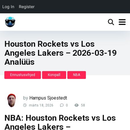
Log In
Register
Houston Rockets vs Los
Angeles Lakers – 2026-03-19
Analüüs
Ennustusvihjed
Korvpall
NBA
by
Hampus Sjoestedt
märts 18, 2026
0
58
NBA: Houston Rockets vs Los
Angeles Lakers –