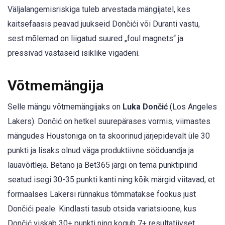
Väljalangemisriskiga tuleb arvestada mängijatel, kes
kaitsefaasis peavad juukseid Dončići või Duranti vastu,
sest mõlemad on liigatud suured „foul magnets“ ja
pressivad vastaseid isiklike vigadeni.
Võtmemängija
Selle mängu võtmemängijaks on
Luka Dončić
(Los Angeles
Lakers). Dončić on hetkel suurepärases vormis, viimastes
mängudes Houstoniga on ta skoorinud järjepidevalt üle 30
punkti ja lisaks olnud väga produktiivne sööduandja ja
lauavõitleja. Betano ja Bet365 järgi on tema punktipiirid
seatud isegi 30-35 punkti kanti ning kõik märgid viitavad, et
formaalses Lakersi rünnakus tõmmatakse fookus just
Dončići peale. Kindlasti tasub otsida variatsioone, kus
Dončić viskab 30+ punkti ning kogub 7+ resultatiivset