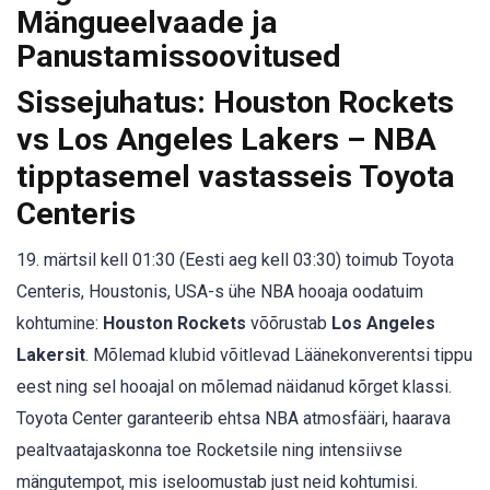
Mängueelvaade ja
Panustamissoovitused
Sissejuhatus: Houston Rockets
vs Los Angeles Lakers – NBA
tipptasemel vastasseis Toyota
Centeris
19. märtsil kell 01:30 (Eesti aeg kell 03:30) toimub Toyota
Centeris, Houstonis, USA-s ühe NBA hooaja oodatuim
kohtumine:
Houston Rockets
võõrustab
Los Angeles
Lakersit
. Mõlemad klubid võitlevad Läänekonverentsi tippu
eest ning sel hooajal on mõlemad näidanud kõrget klassi.
Toyota Center garanteerib ehtsa NBA atmosfääri, haarava
pealtvaatajaskonna toe Rocketsile ning intensiivse
mängutempot, mis iseloomustab just neid kohtumisi.