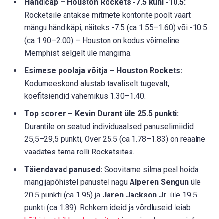
Handicap – Houston Rockets -7.5 kuni -10.5:
Rocketsile antakse mitmete kontorite poolt väärt
mängu händikäpi, näiteks -7.5 (ca 1.55–1.60) või -10.5
(ca 1.90–2.00) – Houston on kodus võimeline
Memphist selgelt üle mängima.
Esimese poolaja võitja – Houston Rockets:
Kodumeeskond alustab tavaliselt tugevalt,
koefitsiendid vahemikus 1.30–1.40.
Top scorer – Kevin Durant üle 25.5 punkti:
Durantile on seatud individuaalsed panuselimiidid
25,5–29,5 punkti, Over 25.5 (ca 1.78–1.83) on reaalne
vaadates tema rolli Rocketsites.
Täiendavad panused:
Soovitame silma peal hoida
mängijapõhistel panustel nagu
Alperen Sengun
üle
20.5 punkti (ca 1.95) ja
Jaren Jackson Jr.
üle 19.5
punkti (ca 1.89). Rohkem ideid ja võrdluseid leiab