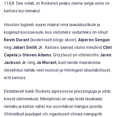
114,8. See viitab, et Rocketsil peaks olema selge eelis nii
kaitses kui rünnakul.
Houston tugineb suurel määral oma laiaulatuslikule ja
kogenud koosseisule, kus olulisteks veduriteks on olnud
Kevin Durant
(keskmiselt kõrge skoor),
Alperen Sengun
ning
Jabari Smith Jr.
. Kaitses saavad olulisi minuteid
Clint
Capela
ja
Steven Adams
. Grizzliesil on võtmerollis
Jaren
Jackson Jr.
ning
Ja Morant
, kuid nende meeskonna
ülesehitus näitab veel noorust ja mõningast ebastabiilsust,
eriti kaitses.
Eeldatavalt tuleb Rockets agressiivse pressinguga ja sihib
kiireid üleminekuid. Memphisel on vaja leida tasakaalu
rünnaku ja kaitse vahel, kui soovitakse mängus püsida.
Võimalikud puudujad või vigastused võivad mängupilti