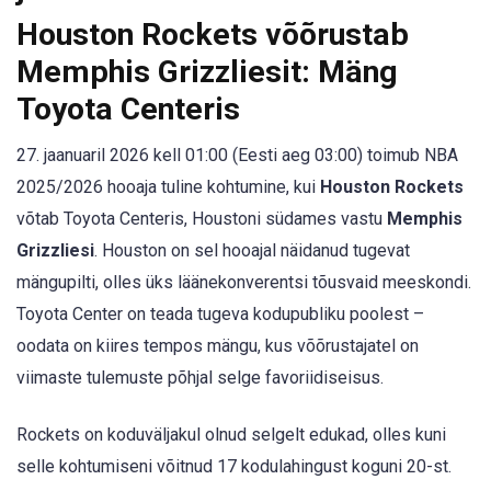
Houston Rockets võõrustab
Memphis Grizzliesit: Mäng
Toyota Centeris
27. jaanuaril 2026 kell 01:00 (Eesti aeg 03:00) toimub NBA
2025/2026 hooaja tuline kohtumine, kui
Houston Rockets
võtab Toyota Centeris, Houstoni südames vastu
Memphis
Grizzliesi
. Houston on sel hooajal näidanud tugevat
mängupilti, olles üks läänekonverentsi tõusvaid meeskondi.
Toyota Center on teada tugeva kodupubliku poolest –
oodata on kiires tempos mängu, kus võõrustajatel on
viimaste tulemuste põhjal selge favoriidiseisus.
Rockets on koduväljakul olnud selgelt edukad, olles kuni
selle kohtumiseni võitnud 17 kodulahingust koguni 20-st.