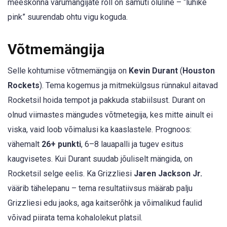
meeskonna varumängijate roll on samuti oluline – “lühike
pink” suurendab ohtu vigu koguda.
Võtmemängija
Selle kohtumise võtmemängija on
Kevin Durant
(
Houston
Rockets
). Tema kogemus ja mitmekülgsus rünnakul aitavad
Rocketsil hoida tempot ja pakkuda stabiilsust. Durant on
olnud viimastes mängudes võtmetegija, kes mitte ainult ei
viska, vaid loob võimalusi ka kaaslastele. Prognoos:
vähemalt
26+ punkti
, 6–8 lauapalli ja tugev esitus
kaugvisetes. Kui Durant suudab jõuliselt mängida, on
Rocketsil selge eelis. Ka Grizzliesi
Jaren Jackson Jr.
väärib tähelepanu – tema resultatiivsus määrab palju
Grizzliesi edu jaoks, aga kaitserõhk ja võimalikud faulid
võivad piirata tema kohalolekut platsil.