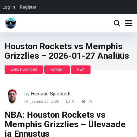
Log In
Register
Houston Rockets vs Memphis
Grizzlies – 2026-01-27 Analüüs
Ennustusvihjed
Korvpall
NBA
by
Hampus Sjoestedt
jaanuar 26, 2026
0
73
NBA: Houston Rockets vs
Memphis Grizzlies – Ülevaade
ja Ennustus