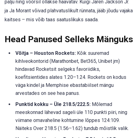
palju ning võõrsil ollakse haavatav. Kuigi Jaren Jackson Jr.
ja Ja Morant võivad plahvatuslikult rünnata, jääb jõudu vajaka
kaitses – mis võib taas saatuslikuks saada.
Head Panused Selleks Mänguks
Võitja – Houston Rockets:
Kõik suuremad
kihlveokontorid (Marathonbet, Bet365, Unibet jm)
hindavad Rocketsit selgeks favoriidiks,
koefitsientides alates 1.20–1.24. Rockets on kodus
väga kindel ja Memphise ebastabiilset mängu
arvestades on see hea panus.
Punktid kokku – Üle 218.5/222.5:
Mõlemad
meeskonnad lähevad sageli üle 110 punkti piiri, ning
viimane omavaheline kohtumine lõppes 124:109.
Näiteks Over 218.5 (1.56–1.62) tundub mõistlik valik.