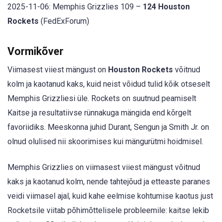
2025-11-06: Memphis Grizzlies 109 –
124 Houston
Rockets
(FedExForum)
Vormikõver
Viimasest viiest mängust on
Houston Rockets
võitnud
kolm ja kaotanud kaks, kuid neist võidud tulid kõik otseselt
Memphis Grizzliesi üle. Rockets on suutnud peamiselt
Kaitse ja resultatiivse rünnakuga mängida end kõrgelt
favoriidiks. Meeskonna juhid Durant, Sengun ja Smith Jr. on
olnud olulised nii skoorimises kui mängurütmi hoidmisel.
Memphis Grizzlies on viimasest viiest mängust võitnud
kaks ja kaotanud kolm, nende tahtejõud ja etteaste paranes
veidi viimasel ajal, kuid kahe eelmise kohtumise kaotus just
Rocketsile viitab põhimõttelisele probleemile: kaitse lekib