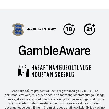
Brooklake OÜ, registreeritud Eestis registrikoodiga 16460138, on
sõltumatu ettevõte, mis ei ole seotud hasartmänguoperaatoritega. Pidage
meeles, et kasiinod võivad oma boonuseid ja kampaaniaid igal ajal muuta
või tühistada, mistõttu eestispordiennustus.ee ei vastuta võimaliku
aegunud teabe eest. Enne mängimist lugege alati hoolikalt läbi iga kasiino