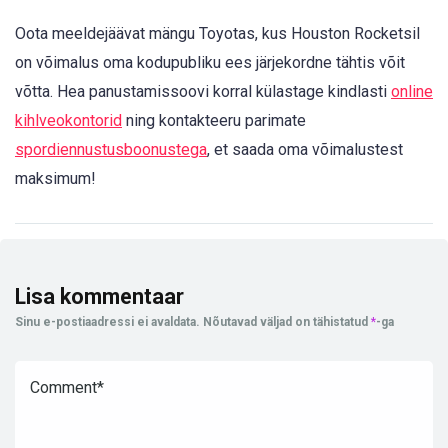
Oota meeldejäävat mängu Toyotas, kus Houston Rocketsil
on võimalus oma kodupubliku ees järjekordne tähtis võit
võtta. Hea panustamissoovi korral külastage kindlasti
online
kihlveokontorid
ning kontakteeru parimate
spordiennustusboonustega
, et saada oma võimalustest
maksimum!
Lisa kommentaar
Sinu e-postiaadressi ei avaldata.
Nõutavad väljad on tähistatud
*
-ga