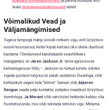
kõikidest kihlveokontoritest
ja parima boonuse info
leiad
spordiennustusboonused
lehelt.
Võimalikud Vead ja
Väljamängimised
Tugeva tempoga mäng soosib rohkem vigu, eriti Grizzliesi
noorel koosseisul, kellel kipub kaitses üks-ühele duellisid
kaotama. Tõenäolised kandidaadid veaohtlikeks
mängijateks on
Jaren Jackson Jr.
tema agressiivse
kaitsetegevuse tõttu – Jackson on tuntud kiirete isiklike
vigade poolest ning kui ta satub vastamisi Durantiga, võib
kohtunikult sageli tulla “hõlma”. Samuti võib
Alperen
Sengun
saada palju kontakte, pidades maadlust Grizzliesi
tsentritega.
Ja Morant
võib närvilistel hetkedel kalduv olla
frustratsioonile, mis võib tekitada tehnilisi vigu. Mõlema