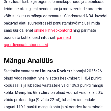
Grizzliesil käib aga pigem üleminekuperiood ja stabiilsuse
leidmise otsing, ent nende noor ja motiveeritud koosseis
võib siiski tuua mängu ootamatusi. Sündmused NBA-lavadel
pakuvad alati suurepäraseid panustamisvõimalusi, mida
saab uurida lehel
online kihlveokontorid
ning parimate
boonuste kohta leiad infot siit:
parimad
spordiennustusboonused
.
Mängu Analüüs
Statistika vaatest on
Houston Rockets
hooajal 2025/26
olnud väga resultatiivne, visates keskmiselt 118,4 punkti
kodusaalis ja lubades vastastele vaid 109,3 punkti mängu
kohta.
Memphis Grizzlies
on olnud võõrsil veidi alla 50%
võidu protsendiga (9 võitu 22-st), lubades ise endale
koguni 119,1 punkti mängu kohta ja skoorides keskmiselt