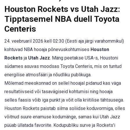
Houston Rockets vs Utah Jazz:
Tipptasemel NBA duell Toyota
Centeris
24. veebruaril 2026 kell 02:30 (Eesti aja järgi varahommikul)
kohtuvad NBA hooaja põnevuskohtumises
Houston
Rockets
ja
Utah Jazz
. Mäng peetakse USA-s, Houstoni
südames asuvas moodsas Toyota Centeris, mis on tuntud
energilise atmosfääri ja nõudliku publikuga.
Mõlemad meeskonnad on sellel hooajal pidanud kas väga
resultatiivseid või tasavägiseid kohtumisi ning hooaja
selles faasis võib iga punkt ja võit olla kriitilise tähtsusega.
Houston Rockets paistab silma soliidse koduvormiga, olles
võitnud suure enamuse kodumänge, samas kui Utah Jazz
püüab üllatada favoriite. Kodupubliku surve ja Rockets'i