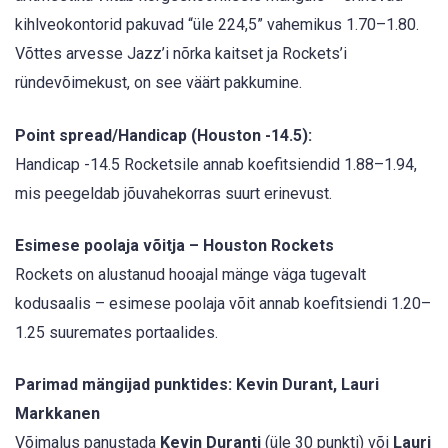
kihlveokontorid pakuvad “üle 224,5” vahemikus 1.70–1.80.
Võttes arvesse Jazz’i nõrka kaitset ja Rockets’i
ründevõimekust, on see väärt pakkumine.
Point spread/Handicap (Houston -14.5):
Handicap -14.5 Rocketsile annab koefitsiendid 1.88–1.94,
mis peegeldab jõuvahekorras suurt erinevust.
Esimese poolaja võitja – Houston Rockets
Rockets on alustanud hooajal mänge väga tugevalt
kodusaalis – esimese poolaja võit annab koefitsiendi 1.20–
1.25 suuremates portaalides.
Parimad mängijad punktides: Kevin Durant, Lauri
Markkanen
Võimalus panustada
Kevin Duranti
(üle 30 punkti) või
Lauri