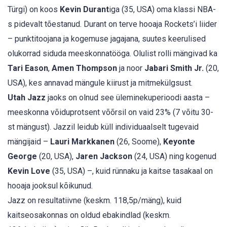
Türgi) on koos
Kevin Durant
iga (35, USA) oma klassi NBA-
s pidevalt tõestanud. Durant on terve hooaja Rockets’i liider
– punktitoojana ja kogemuse jagajana, suutes keerulised
olukorrad siduda meeskonnatööga. Olulist rolli mängivad ka
Tari Eason
,
Amen Thompson
ja noor
Jabari Smith Jr.
(20,
USA), kes annavad mängule kiirust ja mitmekülgsust.
Utah Jazz
jaoks on olnud see üleminekuperioodi aasta –
meeskonna võiduprotsent võõrsil on vaid 23% (7 võitu 30-
st mängust). Jazzil leidub küll individuaalselt tugevaid
mängijaid –
Lauri Markkanen
(26, Soome),
Keyonte
George
(20, USA),
Jaren Jackson
(24, USA) ning kogenud
Kevin Love
(35, USA) –, kuid rünnaku ja kaitse tasakaal on
hooaja jooksul kõikunud.
Jazz on resultatiivne (keskm. 118,5p/mäng), kuid
kaitseosakonnas on oldud ebakindlad (keskm.