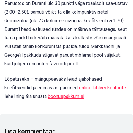
Panustes on Duranti üle 30 punkti väga reaalselt saavutatav
(2.00–2.50), samuti võiks ta olla kolmpunktivisetel
dominantne (üle 2.5 kolmese mängus, koefitsient ca 1.70).
Durant’i head esitused ründes on määrava tähtsusega, sest
tema punktihulk võib määrata ka raketlaste võidumarginaali.
Kui Utah tahab konkurentsis püsida, tuleb Markkanenil ja
George’il pakkuda sügavat panust mõlemal pool väljakut,
kuid julgem ennustus favoriidi poolt.
Lõpetuseks – mängupäevaks leiad ajakohased
koefitsiendid ja enim väärt panused
online kihlveokontorite
lehel ning ära unusta
boonuspakkumisi
!
Lisa kommentaar