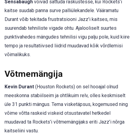
Sensabaugh
võivad sattuda raskustesse, kui Rockets’i
kaitse suudab panna surve palliülekandele. Vääramatu
Durant võib tekitada frustratsiooni Jazz'i kaitses, mis
suurendab tehniliste vigade ohtu. Ajalooliselt suurtes
punktivahedes mängudes tehnilisi vigu palju pole, kuid kiire
tempo ja resultatiivsed liidrid muudavad kõik võrdlemisi
võimalikuks.
Võtmemängija
Kevin Durant
(Houston Rockets) on sel hooajal olnud
meeskonna stabiilseim ja ohtlikuim relv, olles keskmiselt
üle 31 punkti mängus. Tema visketäpsus, kogemused ning
võime võtta raskeid viskeid otsustavatel hetkedel
muudavad ta Rockets’i võtmemängijaks eriti Jazz’i nõrga
kaitseliini vastu.