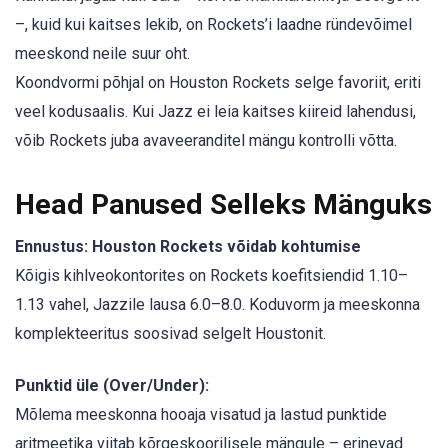
–, kuid kui kaitses lekib, on Rockets’i laadne ründevõimel
meeskond neile suur oht.
Koondvormi põhjal on Houston Rockets selge favoriit, eriti
veel kodusaalis. Kui Jazz ei leia kaitses kiireid lahendusi,
võib Rockets juba avaveeranditel mängu kontrolli võtta.
Head Panused Selleks Mänguks
Ennustus: Houston Rockets võidab kohtumise
Kõigis kihlveokontorites on Rockets koefitsiendid 1.10–
1.13 vahel, Jazzile lausa 6.0–8.0. Koduvorm ja meeskonna
komplekteeritus soosivad selgelt Houstonit.
Punktid üle (Over/Under):
Mõlema meeskonna hooaja visatud ja lastud punktide
aritmeetika viitab kõrgeskoorilisele mängule – erinevad