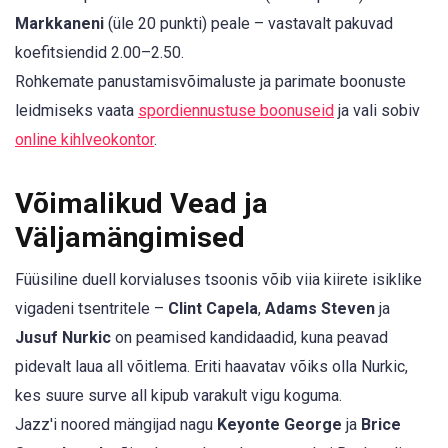
Markkaneni
(üle 20 punkti) peale – vastavalt pakuvad
koefitsiendid 2.00–2.50.
Rohkemate panustamisvõimaluste ja parimate boonuste
leidmiseks vaata
spordiennustuse boonuseid
ja vali sobiv
online kihlveokontor
.
Võimalikud Vead ja
Väljamängimised
Füüsiline duell korvialuses tsoonis võib viia kiirete isiklike
vigadeni tsentritele –
Clint Capela
,
Adams Steven
ja
Jusuf Nurkic
on peamised kandidaadid, kuna peavad
pidevalt laua all võitlema. Eriti haavatav võiks olla Nurkic,
kes suure surve all kipub varakult vigu koguma.
Jazz'i noored mängijad nagu
Keyonte George
ja
Brice