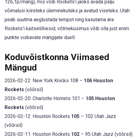
126,1p/mäng), mis võib Rockets'i jaoks avada palju
võimalusi kiireteks üleminekuteks ja avatud viseteks. Utah
peab suutma aeglustada tempot ning kasutama ära
Rockets'i kaitselõhesid; võtmeküsimus võib olla just enim
punkte viskavate mängijate duell.
Koduvõistkonna Viimased
Mängud
2026-02-22: New York Knicks 108 –
106 Houston
Rockets
(võõrsil)
2026-02-20: Charlotte Hornets 101 –
105 Houston
Rockets
(võõrsil)
2026-02-12: Houston Rockets
105
– 102 Utah Jazz
(võõrsil)
2026-02-11: Houston Rockets
102
– 95 Utah Jazz (võõrsil)