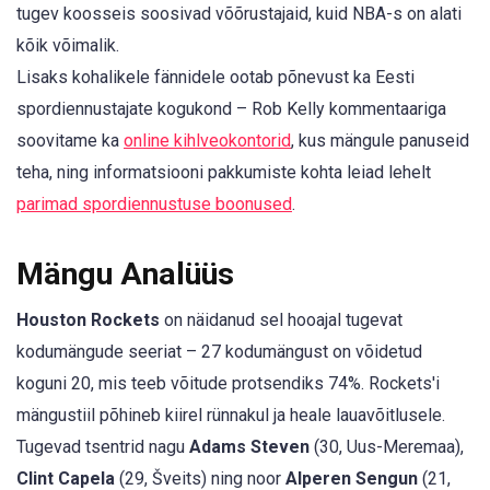
tugev koosseis soosivad võõrustajaid, kuid NBA-s on alati
kõik võimalik.
Lisaks kohalikele fännidele ootab põnevust ka Eesti
spordiennustajate kogukond – Rob Kelly kommentaariga
soovitame ka
online kihlveokontorid
, kus mängule panuseid
teha, ning informatsiooni pakkumiste kohta leiad lehelt
parimad spordiennustuse boonused
.
Mängu Analüüs
Houston Rockets
on näidanud sel hooajal tugevat
kodumängude seeriat – 27 kodumängust on võidetud
koguni 20, mis teeb võitude protsendiks 74%. Rockets'i
mängustiil põhineb kiirel rünnakul ja heale lauavõitlusele.
Tugevad tsentrid nagu
Adams Steven
(30, Uus-Meremaa),
Clint Capela
(29, Šveits) ning noor
Alperen Sengun
(21,