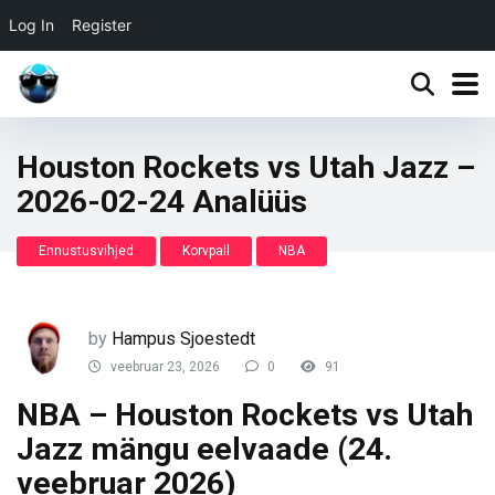
Log In
Register
Houston Rockets vs Utah Jazz –
2026-02-24 Analüüs
Ennustusvihjed
Korvpall
NBA
by
Hampus Sjoestedt
veebruar 23, 2026
0
91
NBA – Houston Rockets vs Utah
Jazz mängu eelvaade (24.
veebruar 2026)