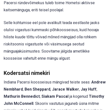
Pacersi ründevõimekus tuleb toime Hornetsi aktiivse
kaitsemänguga, eriti teisel poolajal.
Selle kohtumise eel pole avalikult teada eestlaste jaoks
olulisi vigastusi kummaski põhikoosseisus, kuid hooaja
hiliste kuude tõttu võivad mõned mängijad olla rohkem
riskitsoonis vigastuste või väsimusega seotud
mänguajaküsimustes. Soovitame jälgida ametlikke
koosseise vahetult enne mängu algust.
Kodersatsi nimekiri
Indiana Pacersi koosseisus mängivad teiste seas:
Andrew
Nembhard
,
Ben Sheppard
,
Jarace Walker
,
Jay Huff
,
Mathurin Bennedict
,
Siakam Pascal
ja kogenud
Timothy
John McConnell
. Skooriv vastutus jaguneb üsna mitme