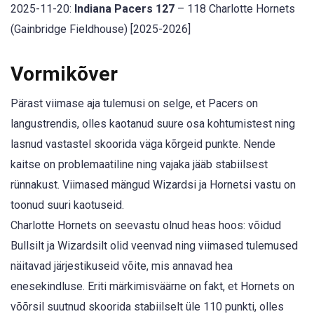
2025-11-20:
Indiana Pacers 127
– 118 Charlotte Hornets
(Gainbridge Fieldhouse) [2025-2026]
Vormikõver
Pärast viimase aja tulemusi on selge, et Pacers on
langustrendis, olles kaotanud suure osa kohtumistest ning
lasnud vastastel skoorida väga kõrgeid punkte. Nende
kaitse on problemaatiline ning vajaka jääb stabiilsest
rünnakust. Viimased mängud Wizardsi ja Hornetsi vastu on
toonud suuri kaotuseid.
Charlotte Hornets on seevastu olnud heas hoos: võidud
Bullsilt ja Wizardsilt olid veenvad ning viimased tulemused
näitavad järjestikuseid võite, mis annavad hea
enesekindluse. Eriti märkimisväärne on fakt, et Hornets on
võõrsil suutnud skoorida stabiilselt üle 110 punkti, olles