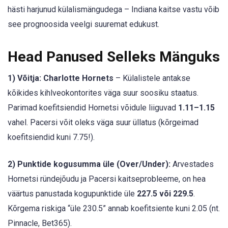
hästi harjunud külalismängudega – Indiana kaitse vastu võib
see prognoosida veelgi suuremat edukust.
Head Panused Selleks Mänguks
1) Võitja: Charlotte Hornets
– Külalistele antakse
kõikides kihlveokontorites väga suur soosiku staatus.
Parimad koefitsiendid Hornetsi võidule liiguvad
1.11–1.15
vahel. Pacersi võit oleks väga suur üllatus (kõrgeimad
koefitsiendid kuni 7.75!).
2) Punktide kogusumma üle (Over/Under):
Arvestades
Hornetsi ründejõudu ja Pacersi kaitseprobleeme, on hea
väärtus panustada kogupunktide üle
227.5 või 229.5
.
Kõrgema riskiga “üle 230.5” annab koefitsiente kuni 2.05 (nt.
Pinnacle, Bet365).