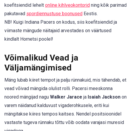
koefitsiendid lehelt
online kihlveokontorid
ning kõik parimad
pakutavad
spordiennustuse boonused
Eestis.
NB! Kuigi Indiana Pacers on kodus, siis koefitsiendid ja
viimaste mängude näitajaid arvestades on väärtused
kindlalt Hornetsi poolel!
Võimalikud Vead ja
Väljamängimised
Mäng lubab kiiret tempot ja palju rünnakuid, mis tähendab, et
vead võivad mängida olulist rolli. Pacersi meeskonna
noored mängijad nagu
Walker Jarace
ja
Isaiah Jackson
on
varem näidanud kalduvust vigaderohkusele, eriti kui
mängitakse kiires tempos kaitses. Nendel positsioonidel
vastaste tugeva rünnaku tõttu võib oodata varajasi muresid
vigadega.