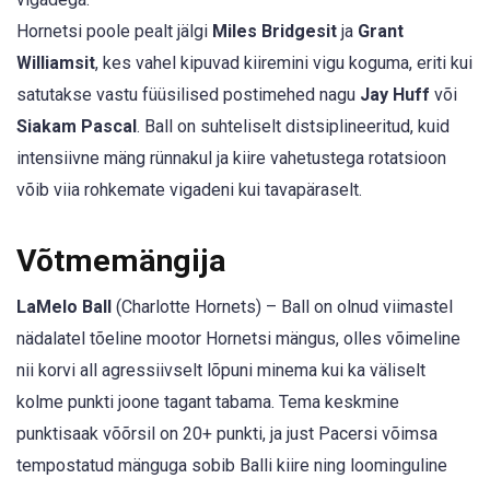
Hornetsi poole pealt jälgi
Miles Bridgesit
ja
Grant
Williamsit
, kes vahel kipuvad kiiremini vigu koguma, eriti kui
satutakse vastu füüsilised postimehed nagu
Jay Huff
või
Siakam Pascal
. Ball on suhteliselt distsiplineeritud, kuid
intensiivne mäng rünnakul ja kiire vahetustega rotatsioon
võib viia rohkemate vigadeni kui tavapäraselt.
Võtmemängija
LaMelo Ball
(Charlotte Hornets) – Ball on olnud viimastel
nädalatel tõeline mootor Hornetsi mängus, olles võimeline
nii korvi all agressiivselt lõpuni minema kui ka väliselt
kolme punkti joone tagant tabama. Tema keskmine
punktisaak võõrsil on 20+ punkti, ja just Pacersi võimsa
tempostatud mänguga sobib Balli kiire ning loominguline