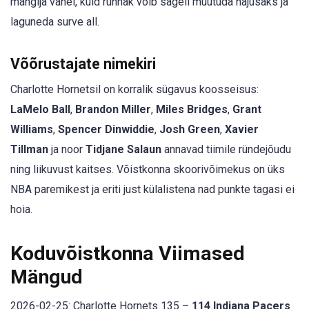
mängija vahel, kuid rünnak võib sageli muutuda hajusaks ja
laguneda surve all.
Võõrustajate nimekiri
Charlotte Hornetsil on korralik sügavus koosseisus:
LaMelo Ball
,
Brandon Miller
,
Miles Bridges
,
Grant
Williams
,
Spencer Dinwiddie
,
Josh Green
,
Xavier
Tillman
ja noor
Tidjane Salaun
annavad tiimile ründejõudu
ning liikuvust kaitses. Võistkonna skoorivõimekus on üks
NBA paremikest ja eriti just külalistena nad punkte tagasi ei
hoia.
Koduvõistkonna Viimased
Mängud
2026-02-25: Charlotte Hornets 135 –
114 Indiana Pacers