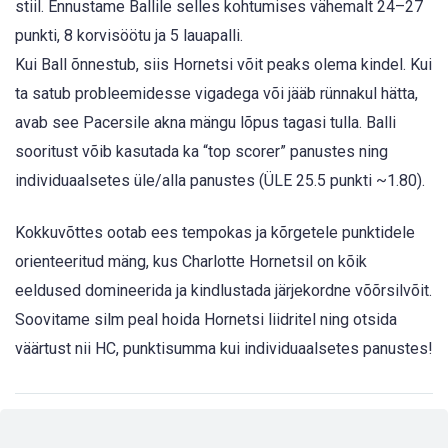
stiil. Ennustame Ballile selles kohtumises vähemalt 24–27
punkti, 8 korvisöötu ja 5 lauapalli.
Kui Ball õnnestub, siis Hornetsi võit peaks olema kindel. Kui
ta satub probleemidesse vigadega või jääb rünnakul hätta,
avab see Pacersile akna mängu lõpus tagasi tulla. Balli
sooritust võib kasutada ka “top scorer” panustes ning
individuaalsetes üle/alla panustes (ÜLE 25.5 punkti ~1.80).
Kokkuvõttes ootab ees tempokas ja kõrgetele punktidele
orienteeritud mäng, kus Charlotte Hornetsil on kõik
eeldused domineerida ja kindlustada järjekordne võõrsilvõit.
Soovitame silm peal hoida Hornetsi liidritel ning otsida
väärtust nii HC, punktisumma kui individuaalsetes panustes!