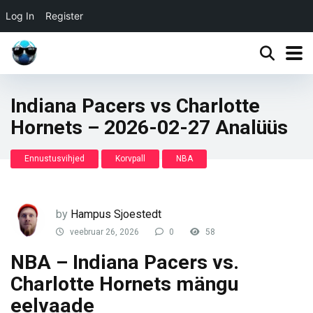
Log In
Register
Indiana Pacers vs Charlotte
Hornets – 2026-02-27 Analüüs
Ennustusvihjed
Korvpall
NBA
by
Hampus Sjoestedt
veebruar 26, 2026
0
58
NBA – Indiana Pacers vs.
Charlotte Hornets mängu
eelvaade