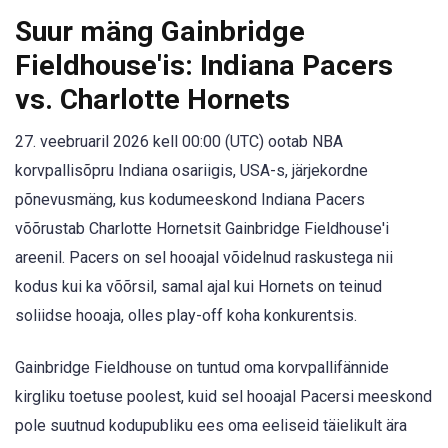
Suur mäng Gainbridge
Fieldhouse'is: Indiana Pacers
vs. Charlotte Hornets
27. veebruaril 2026 kell 00:00 (UTC) ootab NBA
korvpallisõpru Indiana osariigis, USA-s, järjekordne
põnevusmäng, kus kodumeeskond Indiana Pacers
võõrustab Charlotte Hornetsit Gainbridge Fieldhouse'i
areenil. Pacers on sel hooajal võidelnud raskustega nii
kodus kui ka võõrsil, samal ajal kui Hornets on teinud
soliidse hooaja, olles play-off koha konkurentsis.
Gainbridge Fieldhouse on tuntud oma korvpallifännide
kirgliku toetuse poolest, kuid sel hooajal Pacersi meeskond
pole suutnud kodupubliku ees oma eeliseid täielikult ära