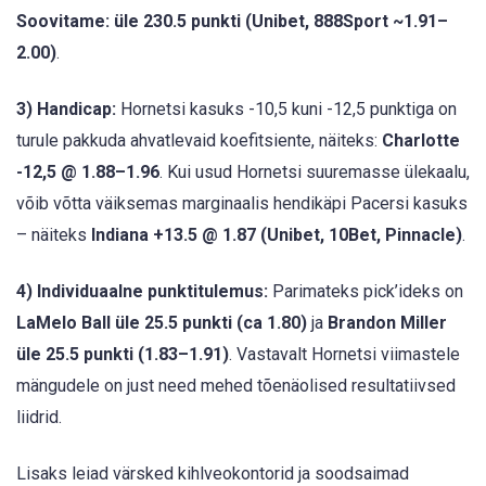
Soovitame: üle 230.5 punkti (Unibet, 888Sport ~1.91–
2.00)
.
3) Handicap:
Hornetsi kasuks -10,5 kuni -12,5 punktiga on
turule pakkuda ahvatlevaid koefitsiente, näiteks:
Charlotte
-12,5 @ 1.88–1.96
. Kui usud Hornetsi suuremasse ülekaalu,
võib võtta väiksemas marginaalis hendikäpi Pacersi kasuks
– näiteks
Indiana +13.5 @ 1.87 (Unibet, 10Bet, Pinnacle)
.
4) Individuaalne punktitulemus:
Parimateks pick’ideks on
LaMelo Ball üle 25.5 punkti (ca 1.80)
ja
Brandon Miller
üle 25.5 punkti (1.83–1.91)
. Vastavalt Hornetsi viimastele
mängudele on just need mehed tõenäolised resultatiivsed
liidrid.
Lisaks leiad värsked kihlveokontorid ja soodsaimad