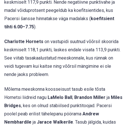
keskmiselt 117,9 punkti. Nende negatiivne punktivahe ja
madal võiduprotsent peegeldub ka koefitsientides, kus
Pacersi šansse hinnatakse väga madalaks (
koefitsient
tihti 6.00–7.75
).
Charlotte Hornets
on vastupidi suutnud võõrsil skoorida
keskmiselt 118,1 punkti, laskes endale visata 113,9 punkti.
See viitab tasakaalustatud meeskonnale, kus rünnak on
veidi tugevam kui kaitse ning võõrsil mängimine ei ole
nende jaoks probleem.
Mõlema meeskonna koosseisust tasub esile tõsta
Hornetsi liidreid nagu
LaMelo Ball
,
Brandon Miller
ja
Miles
Bridges
, kes on olnud stabiilsed punktitoojad. Pacersi
poolel peab erilist tähelepanu pöörama
Andrew
Nembhardile
ja
Jarace Walkerile
. Tasub jälgida, kuidas