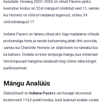
kasutada. Hooaeg 2025–2026 on olnud Pacersi jaoks
keeruline: kodus on 32st mängust võidetud vaid 11, samas
kui Hornets on võõrsil näidanud tugevust, võites 34
võõrsilmängust 17.
Indiana Pacers on tänavu olnud üks liiga madalama võitude
protsendiga tiime ja nende kaitsemäng jätab tihti soovida,
samas kui Charlotte Hornets on stabiilsem nii rünnakul kui
ka kaitses. Oodata on kiire tempoga mängu, kus mõlemad
tiimid kipuvad mängima ründavalt ning võime näha kõrget
punktisummat.
Mängu Analüüs
Statistiliselt on
Indiana Pacers
sel hooajal skoorinud
keskmiselt 114,3 punkti kodus, kuid lasknud endale visata