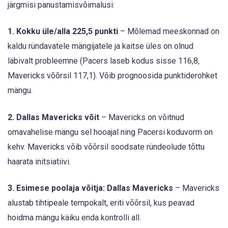
järgmisi panustamisvõimalusi:
1. Kokku üle/alla 225,5 punkti
– Mõlemad meeskonnad on
kaldu ründavatele mängijatele ja kaitse üles on olnud
läbivalt probleemne (Pacers laseb kodus sisse 116,8,
Mavericks võõrsil 117,1). Võib prognoosida punktiderohket
mängu.
2. Dallas Mavericks võit
– Mavericks on võitnud
omavahelise mängu sel hooajal ning Pacersi koduvorm on
kehv. Mavericks võib võõrsil soodsate ründeolude tõttu
haarata initsiatiivi.
3. Esimese poolaja võitja: Dallas Mavericks
– Mavericks
alustab tihtipeale tempokalt, eriti võõrsil, kus peavad
hoidma mängu käiku enda kontrolli all.