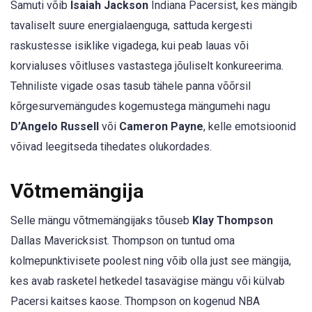
Samuti võib
Isaiah Jackson
Indiana Pacersist, kes mängib
tavaliselt suure energialaenguga, sattuda kergesti
raskustesse isiklike vigadega, kui peab lauas või
korvialuses võitluses vastastega jõuliselt konkureerima.
Tehniliste vigade osas tasub tähele panna võõrsil
kõrgesurvemängudes kogemustega mängumehi nagu
D’Angelo Russell
või
Cameron Payne
, kelle emotsioonid
võivad leegitseda tihedates olukordades.
Võtmemängija
Selle mängu võtmemängijaks tõuseb
Klay Thompson
Dallas Mavericksist. Thompson on tuntud oma
kolmepunktivisete poolest ning võib olla just see mängija,
kes avab rasketel hetkedel tasavägise mängu või külvab
Pacersi kaitses kaose. Thompson on kogenud NBA