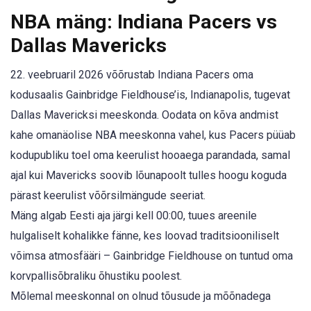
NBA mäng: Indiana Pacers vs
Dallas Mavericks
22. veebruaril 2026 võõrustab Indiana Pacers oma
kodusaalis Gainbridge Fieldhouse’is, Indianapolis, tugevat
Dallas Mavericksi meeskonda. Oodata on kõva andmist
kahe omanäolise NBA meeskonna vahel, kus Pacers püüab
kodupubliku toel oma keerulist hooaega parandada, samal
ajal kui Mavericks soovib lõunapoolt tulles hoogu koguda
pärast keerulist võõrsilmängude seeriat.
Mäng algab Eesti aja järgi kell 00:00, tuues areenile
hulgaliselt kohalikke fänne, kes loovad traditsiooniliselt
võimsa atmosfääri – Gainbridge Fieldhouse on tuntud oma
korvpallisõbraliku õhustiku poolest.
Mõlemal meeskonnal on olnud tõusude ja mõõnadega