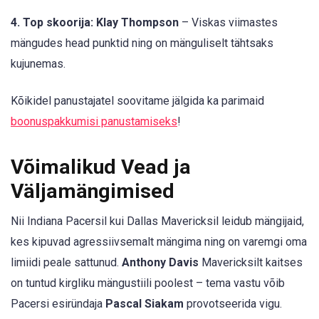
4. Top skoorija: Klay Thompson
– Viskas viimastes
mängudes head punktid ning on mänguliselt tähtsaks
kujunemas.
Kõikidel panustajatel soovitame jälgida ka parimaid
boonuspakkumisi panustamiseks
!
Võimalikud Vead ja
Väljamängimised
Nii Indiana Pacersil kui Dallas Mavericksil leidub mängijaid,
kes kipuvad agressiivsemalt mängima ning on varemgi oma
limiidi peale sattunud.
Anthony Davis
Mavericksilt kaitses
on tuntud kirgliku mängustiili poolest – tema vastu võib
Pacersi esiründaja
Pascal Siakam
provotseerida vigu.