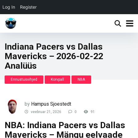
Log In
Register
Indiana Pacers vs Dallas
Mavericks – 2026-02-22
Analüüs
Ennustusvihjed
Korvpall
NBA
by
Hampus Sjoestedt
veebruar 21, 2026
0
91
NBA: Indiana Pacers vs Dallas
Mavericks – Mängu eelvaade