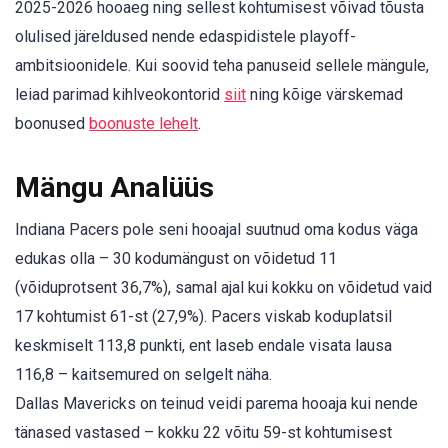
2025-2026 hooaeg ning sellest kohtumisest võivad tõusta
olulised järeldused nende edaspidistele playoff-
ambitsioonidele. Kui soovid teha panuseid sellele mängule,
leiad parimad kihlveokontorid
siit
ning kõige värskemad
boonused
boonuste lehelt
.
Mängu Analüüs
Indiana Pacers pole seni hooajal suutnud oma kodus väga
edukas olla – 30 kodumängust on võidetud 11
(võiduprotsent 36,7%), samal ajal kui kokku on võidetud vaid
17 kohtumist 61-st (27,9%). Pacers viskab koduplatsil
keskmiselt 113,8 punkti, ent laseb endale visata lausa
116,8 – kaitsemured on selgelt näha.
Dallas Mavericks on teinud veidi parema hooaja kui nende
tänased vastased – kokku 22 võitu 59-st kohtumisest