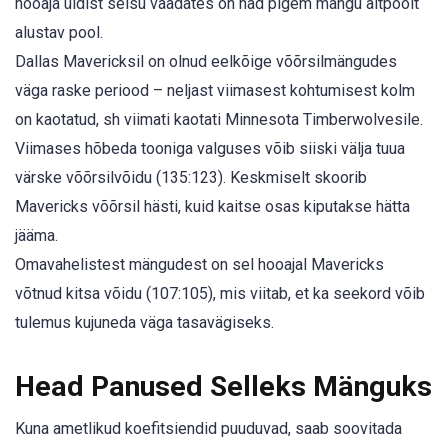
hooaja üldist seisu vaadates on nad pigem mängu altpoolt
alustav pool.
Dallas Mavericksil on olnud eelkõige võõrsilmängudes
väga raske periood – neljast viimasest kohtumisest kolm
on kaotatud, sh viimati kaotati Minnesota Timberwolvesile.
Viimases hõbeda tooniga valguses võib siiski välja tuua
värske võõrsilvõidu (135:123). Keskmiselt skoorib
Mavericks võõrsil hästi, kuid kaitse osas kiputakse hätta
jääma.
Omavahelistest mängudest on sel hooajal Mavericks
võtnud kitsa võidu (107:105), mis viitab, et ka seekord võib
tulemus kujuneda väga tasavägiseks.
Head Panused Selleks Mänguks
Kuna ametlikud koefitsiendid puuduvad, saab soovitada