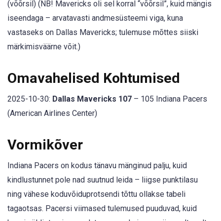
(võõrsil) (NB! Mavericks oli sel korral “võõrsil”, kuid mängis
iseendaga – arvatavasti andmesüsteemi viga, kuna
vastaseks on Dallas Mavericks; tulemuse mõttes siiski
märkimisväärne võit.)
Omavahelised Kohtumised
2025-10-30:
Dallas Mavericks 107
– 105 Indiana Pacers
(American Airlines Center)
Vormikõver
Indiana Pacers on kodus tänavu mänginud palju, kuid
kindlustunnet pole nad suutnud leida – liigse punktilasu
ning vähese koduvõiduprotsendi tõttu ollakse tabeli
tagaotsas. Pacersi viimased tulemused puuduvad, kuid