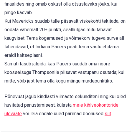
finaalides ning omab oskust olla otsustavaks jõuks, kui
pinge kasvab.
Kui Mavericks suudab talle piisavalt viskekohti tekitada, on
oodata vähemalt 20+ punkti, sealhulgas mitu tabavat
kaugviset. Tema kogemused ja võimekorv tugeva surve all
tähendavad, et Indiana Pacers peab tema vastu ehitama
eraldi kaitseplaani.
Samuti tasub jälgida, kas Pacers suudab oma noore
koosseisuga Thompsonile piisavat vastupanu osutada; kui
mitte, võib just tema olla kogu mängu murdepunktiks.
Põnevust jagub kindlasti viimaste sekunditeni ning kui oled
huvitatud panustamisest, külasta
meie kihlveokontoride
ülevaate
või leia endale uued parimad boonused
siit
.