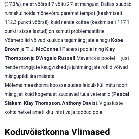
(37,3%), neist võõrsil 7 võitu 27-st mängust. Dallas suudab
rünnakul hoida mõnevõrra paremat tempot (keskmiselt
112,3 punkti võõrsil), kuid nende kaitse (keskmiselt 117,1
punkti sisse lastud) on samuti problemaatiline.
Võtmerollid võivad kuuluda tagamängijatele nagu
Kobe
Brown
ja
T. J. McConnell
Pacersi poolel ning
Klay
Thompson
ja
D'Angelo Russell
Mavericksi poolel — just
nende mängijate kaugvisked ja juhtmängijate rollid võivad
mängupildi ära määrata.
Mõlema meeskonna koosseisudes leidub küll mitu noort
mängijat, kuid kogemust suudavad tuua veteranid (
Pascal
Siakam
,
Klay Thompson
,
Anthony Davis
). Vigastuste
kohta hetkel ametlikku infot välja toodud pole.
Koduvõistkonna Viimased