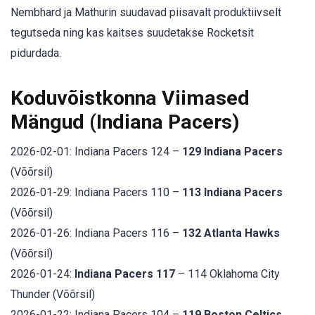
Nembhard ja Mathurin suudavad piisavalt produktiivselt
tegutseda ning kas kaitses suudetakse Rocketsit
pidurdada.
Koduvõistkonna Viimased
Mängud (Indiana Pacers)
2026-02-01: Indiana Pacers 124 –
129 Indiana Pacers
(Võõrsil)
2026-01-29: Indiana Pacers 110 –
113 Indiana Pacers
(Võõrsil)
2026-01-26: Indiana Pacers 116 –
132 Atlanta Hawks
(Võõrsil)
2026-01-24:
Indiana Pacers 117
– 114 Oklahoma City
Thunder (Võõrsil)
2026-01-22: Indiana Pacers 104 –
119 Boston Celtics