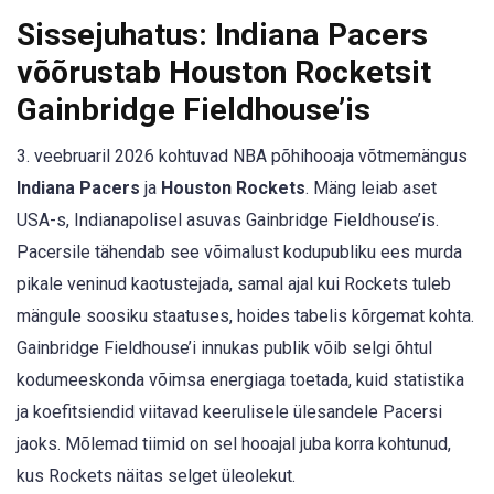
Sissejuhatus: Indiana Pacers
võõrustab Houston Rocketsit
Gainbridge Fieldhouse’is
3. veebruaril 2026 kohtuvad NBA põhihooaja võtmemängus
Indiana Pacers
ja
Houston Rockets
. Mäng leiab aset
USA-s, Indianapolisel asuvas Gainbridge Fieldhouse’is.
Pacersile tähendab see võimalust kodupubliku ees murda
pikale veninud kaotustejada, samal ajal kui Rockets tuleb
mängule soosiku staatuses, hoides tabelis kõrgemat kohta.
Gainbridge Fieldhouse’i innukas publik võib selgi õhtul
kodumeeskonda võimsa energiaga toetada, kuid statistika
ja koefitsiendid viitavad keerulisele ülesandele Pacersi
jaoks. Mõlemad tiimid on sel hooajal juba korra kohtunud,
kus Rockets näitas selget üleolekut.