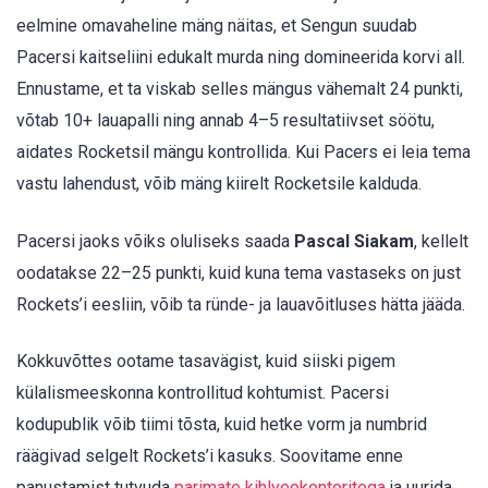
eelmine omavaheline mäng näitas, et Sengun suudab
Pacersi kaitseliini edukalt murda ning domineerida korvi all.
Ennustame, et ta viskab selles mängus vähemalt 24 punkti,
võtab 10+ lauapalli ning annab 4–5 resultatiivset söötu,
aidates Rocketsil mängu kontrollida. Kui Pacers ei leia tema
vastu lahendust, võib mäng kiirelt Rocketsile kalduda.
Pacersi jaoks võiks oluliseks saada
Pascal Siakam
, kellelt
oodatakse 22–25 punkti, kuid kuna tema vastaseks on just
Rockets’i eesliin, võib ta ründe- ja lauavõitluses hätta jääda.
Kokkuvõttes ootame tasavägist, kuid siiski pigem
külalismeeskonna kontrollitud kohtumist. Pacersi
kodupublik võib tiimi tõsta, kuid hetke vorm ja numbrid
räägivad selgelt Rockets’i kasuks. Soovitame enne
panustamist tutvuda
parimate kihlveokontoritega
ja uurida