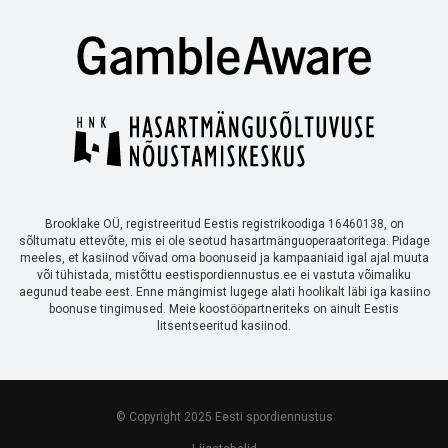
Brooklake OÜ, registreeritud Eestis registrikoodiga 16460138, on
sõltumatu ettevõte, mis ei ole seotud hasartmänguoperaatoritega. Pidage
meeles, et kasiinod võivad oma boonuseid ja kampaaniaid igal ajal muuta
või tühistada, mistõttu eestispordiennustus.ee ei vastuta võimaliku
aegunud teabe eest. Enne mängimist lugege alati hoolikalt läbi iga kasiino
boonuse tingimused. Meie koostööpartneriteks on ainult Eestis
litsentseeritud kasiinod.
© Copyright 2025 Eesti spordiennustus