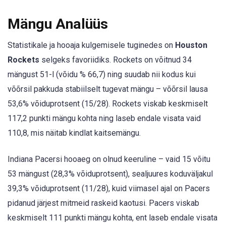
Mängu Analüüs
Statistikale ja hooaja kulgemisele tuginedes on
Houston
Rockets
selgeks favoriidiks. Rockets on võitnud 34
mängust 51-l (võidu % 66,7) ning suudab nii kodus kui
võõrsil pakkuda stabiilselt tugevat mängu – võõrsil lausa
53,6% võiduprotsent (15/28). Rockets viskab keskmiselt
117,2 punkti mängu kohta ning laseb endale visata vaid
110,8, mis näitab kindlat kaitsemängu.
Indiana Pacersi hooaeg on olnud keeruline – vaid 15 võitu
53 mängust (28,3% võiduprotsent), sealjuures koduväljakul
39,3% võiduprotsent (11/28), kuid viimasel ajal on Pacers
pidanud järjest mitmeid raskeid kaotusi. Pacers viskab
keskmiselt 111 punkti mängu kohta, ent laseb endale visata