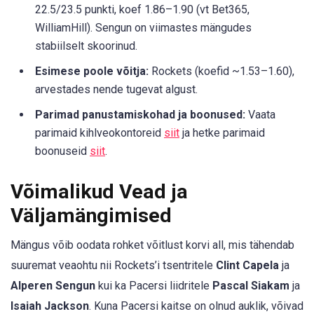
22.5/23.5 punkti, koef 1.86–1.90 (vt Bet365,
WilliamHill). Sengun on viimastes mängudes
stabiilselt skoorinud.
Esimese poole võitja:
Rockets (koefid ~1.53–1.60),
arvestades nende tugevat algust.
Parimad panustamiskohad ja boonused:
Vaata
parimaid kihlveokontoreid
siit
ja hetke parimaid
boonuseid
siit
.
Võimalikud Vead ja
Väljamängimised
Mängus võib oodata rohket võitlust korvi all, mis tähendab
suuremat veaohtu nii Rockets’i tsentritele
Clint Capela
ja
Alperen Sengun
kui ka Pacersi liidritele
Pascal Siakam
ja
Isaiah Jackson
. Kuna Pacersi kaitse on olnud auklik, võivad