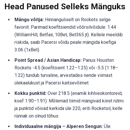
Head Panused Selleks Mänguks
Mängu võitja:
Hinnanguliselt on Rockets selge
favoriit. Parimad koefitsiendid võõrsilvõidule: 1.44
(WilliamHill, Betfair, 10Bet, Bet365 jt). Kellele meeldib
riskida, saab Pacersi võidu peale mängida koefiga
3.06 (1xBet).
Point Spread / Asian Handicap:
Panus Houston
Rockets -4.5 (koefitsient 1.22–1.25) või -5.5 (1.18–
1.22) tundub turvaline, arvestades nende viimast
ülekaalukust ja Pacersi kaitsevõimet.
Kokku punktid:
Over 218.5 (enamik kihlveokontoreid,
koef 1.90–1.91). Mõlemad tiimid mängivad kiiret rütmi
ja punktid võivad kerkida üle 220, eriti Rocketsil, kelle
rünnak on olnud tõhus.
Individuaalne mängija – Alperen Sengun:
Üle