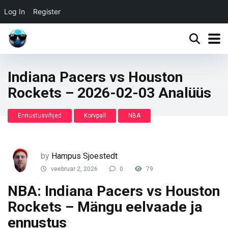
Log In
Register
Indiana Pacers vs Houston
Rockets – 2026-02-03 Analüüs
Ennustusvihjed
Korvpall
NBA
by
Hampus Sjoestedt
veebruar 2, 2026
0
79
NBA: Indiana Pacers vs Houston
Rockets – Mängu eelvaade ja
ennustus