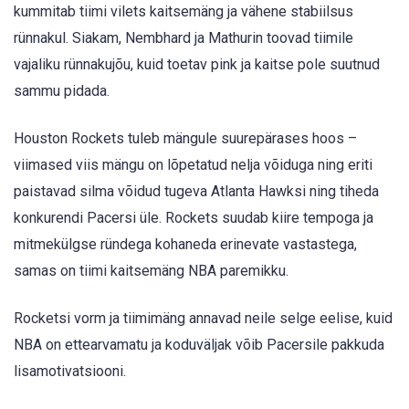
kummitab tiimi vilets kaitsemäng ja vähene stabiilsus
rünnakul. Siakam, Nembhard ja Mathurin toovad tiimile
vajaliku rünnakujõu, kuid toetav pink ja kaitse pole suutnud
sammu pidada.
Houston Rockets tuleb mängule suurepärases hoos –
viimased viis mängu on lõpetatud nelja võiduga ning eriti
paistavad silma võidud tugeva Atlanta Hawksi ning tiheda
konkurendi Pacersi üle. Rockets suudab kiire tempoga ja
mitmekülgse ründega kohaneda erinevate vastastega,
samas on tiimi kaitsemäng NBA paremikku.
Rocketsi vorm ja tiimimäng annavad neile selge eelise, kuid
NBA on ettearvamatu ja koduväljak võib Pacersile pakkuda
lisamotivatsiooni.