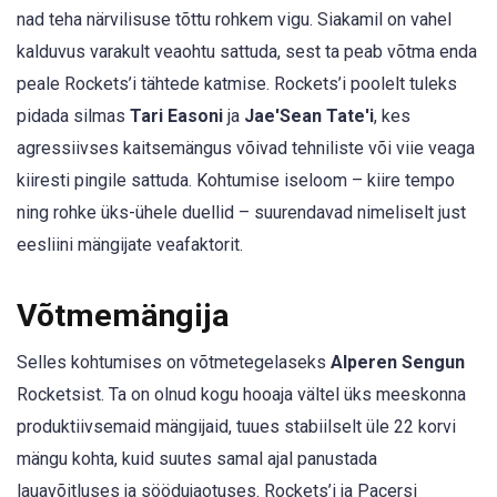
nad teha närvilisuse tõttu rohkem vigu. Siakamil on vahel
kalduvus varakult veaohtu sattuda, sest ta peab võtma enda
peale Rockets’i tähtede katmise. Rockets’i poolelt tuleks
pidada silmas
Tari Easoni
ja
Jae'Sean Tate'i
, kes
agressiivses kaitsemängus võivad tehniliste või viie veaga
kiiresti pingile sattuda. Kohtumise iseloom – kiire tempo
ning rohke üks-ühele duellid – suurendavad nimeliselt just
eesliini mängijate veafaktorit.
Võtmemängija
Selles kohtumises on võtmetegelaseks
Alperen Sengun
Rocketsist. Ta on olnud kogu hooaja vältel üks meeskonna
produktiivsemaid mängijaid, tuues stabiilselt üle 22 korvi
mängu kohta, kuid suutes samal ajal panustada
lauavõitluses ja söödujaotuses. Rockets’i ja Pacersi