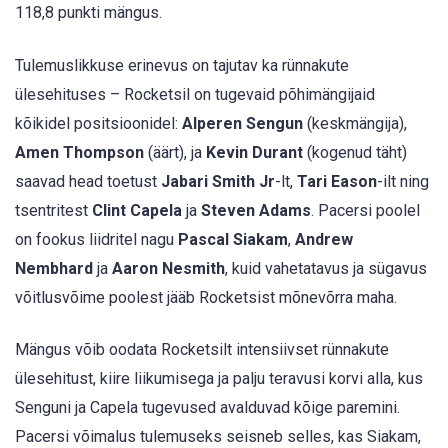
118,8 punkti mängus.
Tulemuslikkuse erinevus on tajutav ka rünnakute
ülesehituses – Rocketsil on tugevaid põhimängijaid
kõikidel positsioonidel:
Alperen Sengun
(keskmängija),
Amen Thompson
(äärt), ja
Kevin Durant
(kogenud täht)
saavad head toetust
Jabari Smith Jr
-lt,
Tari Eason
-ilt ning
tsentritest
Clint Capela
ja
Steven Adams
. Pacersi poolel
on fookus liidritel nagu
Pascal Siakam
,
Andrew
Nembhard
ja
Aaron Nesmith
, kuid vahetatavus ja sügavus
võitlusvõime poolest jääb Rocketsist mõnevõrra maha.
Mängus võib oodata Rocketsilt intensiivset rünnakute
ülesehitust, kiire liikumisega ja palju teravusi korvi alla, kus
Senguni ja Capela tugevused avalduvad kõige paremini.
Pacersi võimalus tulemuseks seisneb selles, kas Siakam,