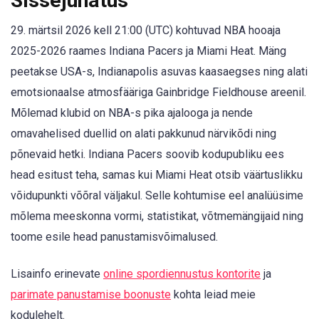
Sissejuhatus
29. märtsil 2026 kell 21:00 (UTC) kohtuvad NBA hooaja
2025-2026 raames Indiana Pacers ja Miami Heat. Mäng
peetakse USA-s, Indianapolis asuvas kaasaegses ning alati
emotsionaalse atmosfääriga Gainbridge Fieldhouse areenil.
Mõlemad klubid on NBA-s pika ajalooga ja nende
omavahelised duellid on alati pakkunud närvikõdi ning
põnevaid hetki. Indiana Pacers soovib kodupubliku ees
head esitust teha, samas kui Miami Heat otsib väärtuslikku
võidupunkti võõral väljakul. Selle kohtumise eel analüüsime
mõlema meeskonna vormi, statistikat, võtmemängijaid ning
toome esile head panustamisvõimalused.
Lisainfo erinevate
online spordiennustus kontorite
ja
parimate panustamise boonuste
kohta leiad meie
kodulehelt.