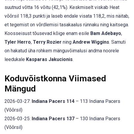
suutnud võtta 16 võitu (42,1%). Keskmiselt viskab Heat
võõrsil 118,3 punkti ja laseb endale visata 118,2, mis näitab,
et tegemist on võrdlemisi tasakaalus rünnaku ning kaitsega.
Koosseisust tõusevad kõige enam esile
Bam Adebayo
,
Tyler Herro
,
Terry Rozier
ning
Andrew Wiggins
. Samuti
on hakatud üha rohkem mänguvõimalusi andma noorele
leedukale
Kasparas Jakucionis
.
Koduvõistkonna Viimased
Mängud
2026-03-27:
Indiana Pacers 114
– 113 Indiana Pacers
(Võõrsil)
2026-03-25:
Indiana Pacers 137
– 130 Indiana Pacers
(Võõrsil)