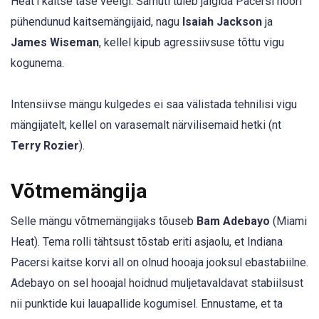
Heat'i kaitse tase veelgi. Samuti tuleb jälgida Pacersi noori
pühendunud kaitsemängijaid, nagu
Isaiah Jackson
ja
James Wiseman
, kellel kipub agressiivsuse tõttu vigu
kogunema.
Intensiivse mängu kulgedes ei saa välistada tehnilisi vigu
mängijatelt, kellel on varasemalt närvilisemaid hetki (nt
Terry Rozier
).
Võtmemängija
Selle mängu võtmemängijaks tõuseb
Bam Adebayo
(Miami
Heat). Tema rolli tähtsust tõstab eriti asjaolu, et Indiana
Pacersi kaitse korvi all on olnud hooaja jooksul ebastabiilne.
Adebayo on sel hooajal hoidnud muljetavaldavat stabiilsust
nii punktide kui lauapallide kogumisel. Ennustame, et ta