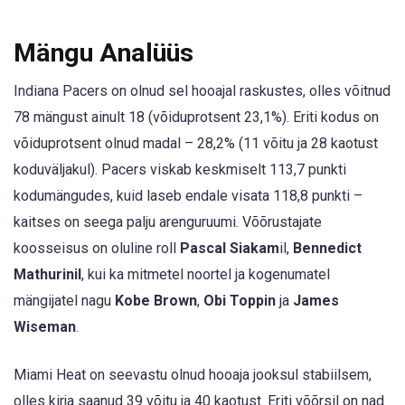
Mängu Analüüs
Indiana Pacers on olnud sel hooajal raskustes, olles võitnud
78 mängust ainult 18 (võiduprotsent 23,1%). Eriti kodus on
võiduprotsent olnud madal – 28,2% (11 võitu ja 28 kaotust
koduväljakul). Pacers viskab keskmiselt 113,7 punkti
kodumängudes, kuid laseb endale visata 118,8 punkti –
kaitses on seega palju arenguruumi. Võõrustajate
koosseisus on oluline roll
Pascal Siakam
il,
Bennedict
Mathurinil
, kui ka mitmetel noortel ja kogenumatel
mängijatel nagu
Kobe Brown
,
Obi Toppin
ja
James
Wiseman
.
Miami Heat on seevastu olnud hooaja jooksul stabiilsem,
olles kirja saanud 39 võitu ja 40 kaotust. Eriti võõrsil on nad