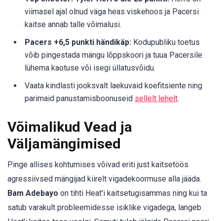
viimasel ajal olnud väga heas viskehoos ja Pacersi
kaitse annab talle võimalusi.
Pacers +6,5 punkti händikäp:
Kodupubliku toetus
võib pingestada mängu lõppskoori ja tuua Pacersile
lühema kaotuse või isegi üllatusvõidu.
Vaata kindlasti jooksvalt laekuvaid koefitsiente ning
parimaid panustamisboonuseid
sellelt lehelt
.
Võimalikud Vead ja
Väljamängimised
Pinge allises kohtumises võivad eriti just kaitsetöös
agressiivsed mängijad kiirelt vigadekoormuse alla jääda.
Bam Adebayo
on tihti Heat'i kaitsetugisammas ning kui ta
satub varakult probleemidesse isiklike vigadega, langeb