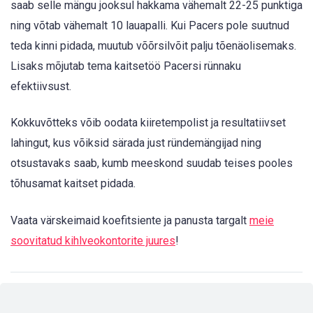
saab selle mängu jooksul hakkama vähemalt 22-25 punktiga
ning võtab vähemalt 10 lauapalli. Kui Pacers pole suutnud
teda kinni pidada, muutub võõrsilvõit palju tõenäolisemaks.
Lisaks mõjutab tema kaitsetöö Pacersi rünnaku
efektiivsust.
Kokkuvõtteks võib oodata kiiretempolist ja resultatiivset
lahingut, kus võiksid särada just ründemängijad ning
otsustavaks saab, kumb meeskond suudab teises pooles
tõhusamat kaitset pidada.
Vaata värskeimaid koefitsiente ja panusta targalt
meie
soovitatud kihlveokontorite juures
!