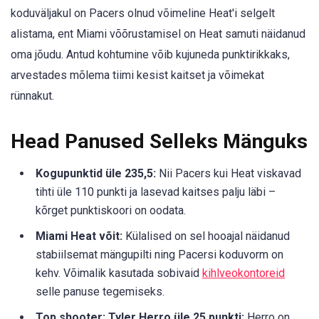
koduväljakul on Pacers olnud võimeline Heat'i selgelt
alistama, ent Miami võõrustamisel on Heat samuti näidanud
oma jõudu. Antud kohtumine võib kujuneda punktirikkaks,
arvestades mõlema tiimi kesist kaitset ja võimekat
rünnakut.
Head Panused Selleks Mänguks
Kogupunktid üle 235,5:
Nii Pacers kui Heat viskavad
tihti üle 110 punkti ja lasevad kaitses palju läbi –
kõrget punktiskoori on oodata.
Miami Heat võit:
Külalised on sel hooajal näidanud
stabiilsemat mängupilti ning Pacersi koduvorm on
kehv. Võimalik kasutada sobivaid
kihlveokontoreid
selle panuse tegemiseks.
Top shooter: Tyler Herro üle 25 punkti:
Herro on