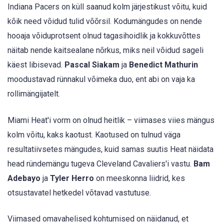
Indiana Pacers on küll saanud kolm järjestikust võitu, kuid
kõik need võidud tulid võõrsil. Kodumängudes on nende
hooaja võiduprotsent olnud tagasihoidlik ja kokkuvõttes
näitab nende kaitsealane nõrkus, miks neil võidud sageli
käest libisevad.
Pascal Siakam
ja
Benedict Mathurin
moodustavad rünnakul võimeka duo, ent abi on vaja ka
rollimängijatelt.
Miami Heat'i vorm on olnud heitlik – viimases viies mängus
kolm võitu, kaks kaotust. Kaotused on tulnud väga
resultatiivsetes mängudes, kuid samas suutis Heat näidata
head ründemängu tugeva Cleveland Cavaliers'i vastu.
Bam
Adebayo
ja
Tyler Herro
on meeskonna liidrid, kes
otsustavatel hetkedel võtavad vastutuse.
Viimased omavahelised kohtumised on näidanud, et