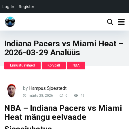
Log In
Register
Indiana Pacers vs Miami Heat –
2026-03-29 Analüüs
Ennustusvihjed
Korvpall
NBA
by
Hampus Sjoestedt
märts 28, 2026
0
49
NBA – Indiana Pacers vs Miami
Heat mängu eelvaade