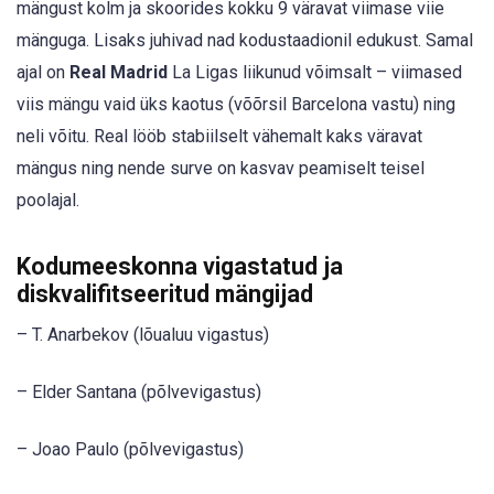
mängust kolm ja skoorides kokku 9 väravat viimase viie
mänguga. Lisaks juhivad nad kodustaadionil edukust. Samal
ajal on
Real Madrid
La Ligas liikunud võimsalt – viimased
viis mängu vaid üks kaotus (võõrsil Barcelona vastu) ning
neli võitu. Real lööb stabiilselt vähemalt kaks väravat
mängus ning nende surve on kasvav peamiselt teisel
poolajal.
Kodumeeskonna vigastatud ja
diskvalifitseeritud mängijad
– T. Anarbekov (lõualuu vigastus)
– Elder Santana (põlvevigastus)
– Joao Paulo (põlvevigastus)