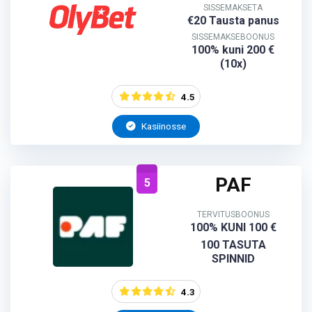
SISSEMAKSETA
€20 Tausta panus
SISSEMAKSEBOONUS
100% kuni 200 €
(10x)
4.5
Kasiinosse
PAF
5
TERVITUSBOONUS
100% KUNI 100 €
100 TASUTA
SPINNID
4.3