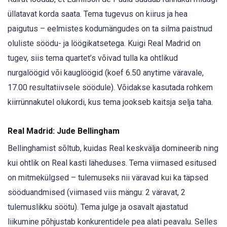
üllatavat korda saata. Tema tugevus on kiirus ja hea
paigutus – eelmistes kodumängudes on ta silma paistnud
oluliste söödu- ja löögikatsetega. Kuigi Real Madrid on
tugev, siis tema quartet’s võivad tulla ka ohtlikud
nurgalöögid või kauglöögid (koef 6.50 anytime väravale,
17.00 resultatiivsele söödule). Võidakse kasutada rohkem
kiirrünnakutel olukordi, kus tema jookseb kaitsja selja taha.
Real Madrid: Jude Bellingham
Bellinghamist sõltub, kuidas Real keskvälja domineerib ning
kui ohtlik on Real kasti läheduses. Tema viimased esitused
on mitmekülgsed – tulemuseks nii väravad kui ka täpsed
sööduandmised (viimased viis mängu: 2 väravat, 2
tulemuslikku söötu). Tema julge ja osavalt ajastatud
liikumine põhjustab konkurentidele pea alati peavalu. Selles