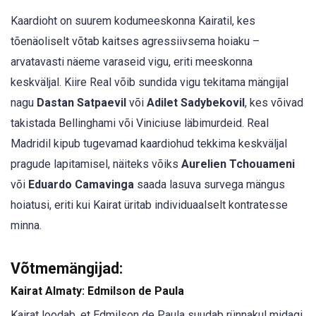
Kaardioht on suurem kodumeeskonna Kairatil, kes
tõenäoliselt võtab kaitses agressiivsema hoiaku –
arvatavasti näeme varaseid vigu, eriti meeskonna
keskväljal. Kiire Real võib sundida vigu tekitama mängijal
nagu
Dastan Satpaevil
või
Adilet Sadybekovil
, kes võivad
takistada Bellinghami või Viniciuse läbimurdeid. Real
Madridil kipub tugevamad kaardiohud tekkima keskväljal
pragude lapitamisel, näiteks võiks
Aurelien Tchouameni
või
Eduardo Camavinga
saada lasuva survega mängus
hoiatusi, eriti kui Kairat üritab individuaalselt kontratesse
minna.
Võtmemängijad:
Kairat Almaty: Edmilson de Paula
Kairat loodab, et Edmilson de Paula suudab rünnakul midagi