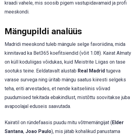
kraadi vahele, mis soosib pigem vastupidavamaid ja profi
meeskondi.
Mängupildi analüüs
Madridi meeskond tuleb mängule selge favoriidina, mida
kinnitavad ka Bet365 koefitsiendid (võit 1.08). Kairat Almaty
on küll koduliigas võidukas, kuid Meistrite Liigas on tase
sootuks teine. Eeldatavalt alustab
Real Madrid
tugeva
varase survega ning üritab mängu saatus kiiresti selgeks
teha, eriti arvestades, et nende kaitseliinis võivad
puudumised tekitada ebakindlust, mistõttu soovitakse juba
avapoolajal eduseis saavutada.
Kairatil on ründefaasis puudu mitu võtmemängijat (
Elder
Santana
,
Joao Paulo
), mis jätab kohalikud panustama