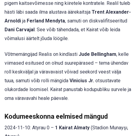
pigem kaitsevõimesse ning kiiretele kontratele. Realil tuleb
hästi läbi saada ilma alustava äärekaitsja
Trent Alexander-
Arnoldi
ja
Ferland Mendyta
, samuti on diskvalifitseeritud
Dani Carvajal
. See võib tähendada, et Kairat võib leida
võimalusi äärtelt jõuda löögile.
Võtmemängijad Realis on kindlasti
Jude Bellingham
, kelle
viimased esitused on olnud suurepärased – tema ühendav
roll keskväljal ja väravavaist võivad seekord veest välja
tuua, samuti võib rolli mängida
Vinicius Jr.
otsustavate
olukordade loomisel. Kairat panustab kodupubliku survele ja
oma väravavahi heale päevale.
Kodumeeskonna eelmised mängud
2024-11-10: Atyrau 0 –
1 Kairat Almaty
(Stadion Munayşı,