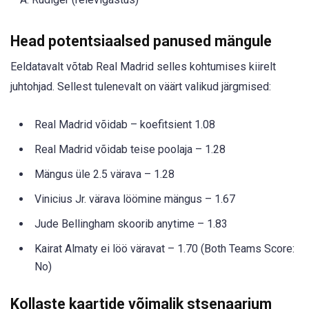
Head potentsiaalsed panused mängule
Eeldatavalt võtab Real Madrid selles kohtumises kiirelt
juhtohjad. Sellest tulenevalt on väärt valikud järgmised:
Real Madrid võidab – koefitsient 1.08
Real Madrid võidab teise poolaja – 1.28
Mängus üle 2.5 värava – 1.28
Vinicius Jr. värava löömine mängus – 1.67
Jude Bellingham skoorib anytime – 1.83
Kairat Almaty ei löö väravat – 1.70 (Both Teams Score:
No)
Kollaste kaartide võimalik stsenaarium