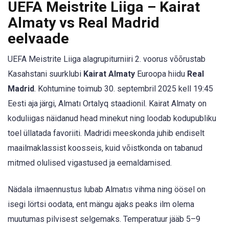
UEFA Meistrite Liiga – Kairat
Almaty vs Real Madrid
eelvaade
UEFA Meistrite Liiga alagrupiturniiri 2. voorus võõrustab
Kasahstani suurklubi
Kairat Almaty
Euroopa hiidu
Real
Madrid
. Kohtumine toimub 30. septembril 2025 kell 19:45
Eesti aja järgi, Almatı Ortalyq staadionil. Kairat Almaty on
koduliigas näidanud head minekut ning loodab kodupubliku
toel üllatada favoriiti. Madridi meeskonda juhib endiselt
maailmaklassist koosseis, kuid võistkonda on tabanud
mitmed olulised vigastused ja eemaldamised.
Nädala ilmaennustus lubab Almatıs vihma ning öösel on
isegi lörtsi oodata, ent mängu ajaks peaks ilm olema
muutumas pilvisest selgemaks. Temperatuur jääb 5–9