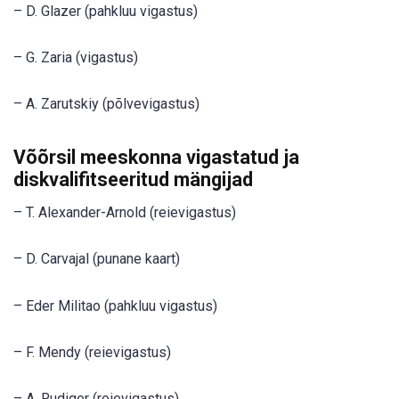
– D. Glazer (pahkluu vigastus)
– G. Zaria (vigastus)
– A. Zarutskiy (põlvevigastus)
Võõrsil meeskonna vigastatud ja
diskvalifitseeritud mängijad
– T. Alexander-Arnold (reievigastus)
– D. Carvajal (punane kaart)
– Eder Militao (pahkluu vigastus)
– F. Mendy (reievigastus)
– A. Rudiger (reievigastus)