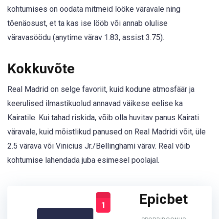
kohtumises on oodata mitmeid lööke väravale ning
tõenäosust, et ta kas ise lööb või annab olulise
väravasöödu (anytime värav 1.83, assist 3.75).
Kokkuvõte
Real Madrid on selge favoriit, kuid kodune atmosfäär ja
keerulised ilmastikuolud annavad väikese eelise ka
Kairatile. Kui tahad riskida, võib olla huvitav panus Kairati
väravale, kuid mõistlikud panused on Real Madridi võit, üle
2.5 värava või Vinicius Jr./Bellinghami värav. Real võib
kohtumise lahendada juba esimesel poolajal.
Epicbet
1