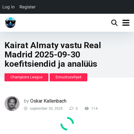
Log In
Register
Kairat Almaty vastu Real
Madrid 2025-09-30
koefitsiendid ja analüüs
Champions League
Ennustusvihjed
by
Oskar Kallenbach
september 30, 2025
0
114