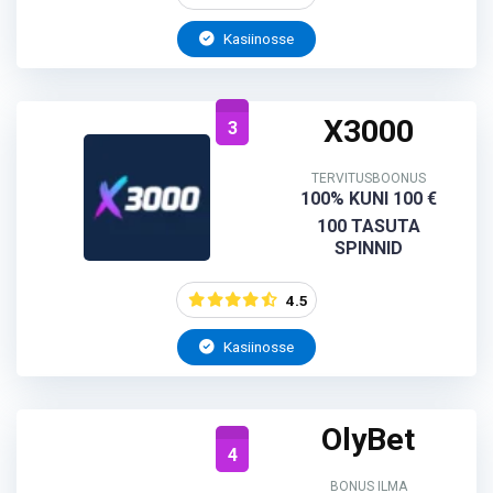
Kasiinosse
X3000
3
TERVITUSBOONUS
100% KUNI 100 €
100 TASUTA
SPINNID
4.5
Kasiinosse
OlyBet
4
BONUS ILMA