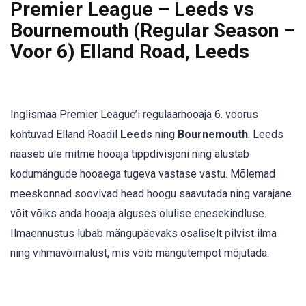
Premier League – Leeds vs
Bournemouth (Regular Season –
Voor 6) Elland Road, Leeds
Inglismaa Premier League’i regulaarhooaja 6. voorus
kohtuvad Elland Roadil
Leeds
ning
Bournemouth
. Leeds
naaseb üle mitme hooaja tippdivisjoni ning alustab
kodumängude hooaega tugeva vastase vastu. Mõlemad
meeskonnad soovivad head hoogu saavutada ning varajane
võit võiks anda hooaja alguses olulise enesekindluse.
Ilmaennustus lubab mängupäevaks osaliselt pilvist ilma
ning vihmavõimalust, mis võib mängutempot mõjutada.