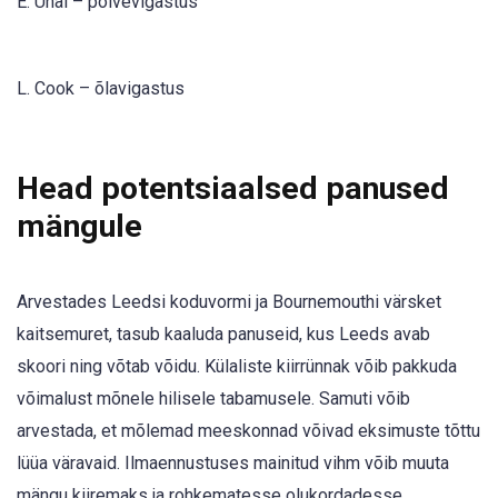
E. Unal – põlvevigastus
L. Cook – õlavigastus
Head potentsiaalsed panused
mängule
Arvestades Leedsi koduvormi ja Bournemouthi värsket
kaitsemuret, tasub kaaluda panuseid, kus Leeds avab
skoori ning võtab võidu. Külaliste kiirrünnak võib pakkuda
võimalust mõnele hilisele tabamusele. Samuti võib
arvestada, et mõlemad meeskonnad võivad eksimuste tõttu
lüüa väravaid. Ilmaennustuses mainitud vihm võib muuta
mängu kiiremaks ja rohkematesse olukordadesse.