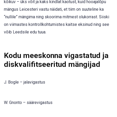
kõikuv – üks võit ja kaks kindlat kaotust, kuid hooajalõpu
mängus Leicesteri vastu näidati, et tiim on suuteline ka
“nullile” mängima ning skoorima mitmest olukorrast. Siiski
on viimastes kontrollkohtumistes kaitse eksinud ning see
võib Leedsile edu tuua.
Kodu meeskonna vigastatud ja
diskvalifitseeritud mängijad
J. Bogle – jalavigastus
W. Gnonto – säärevigastus