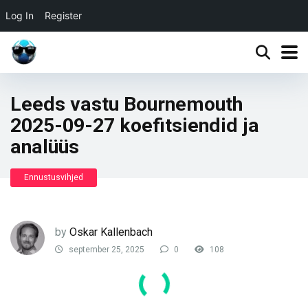
Log In
Register
Leeds vastu Bournemouth
2025-09-27 koefitsiendid ja
analüüs
Ennustusvihjed
by
Oskar Kallenbach
september 25, 2025
0
108