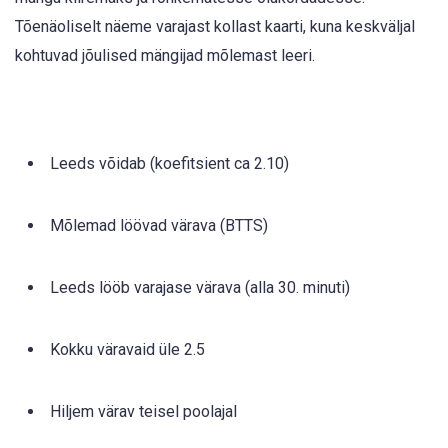
Tõenäoliselt näeme varajast kollast kaarti, kuna keskväljal
kohtuvad jõulised mängijad mõlemast leeri.
Leeds võidab (koefitsient ca 2.10)
Mõlemad löövad värava (BTTS)
Leeds lööb varajase värava (alla 30. minuti)
Kokku väravaid üle 2.5
Hiljem värav teisel poolajal