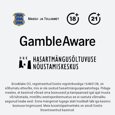
Brooklake OÜ, registreeritud Eestis registrikoodiga 16460138, on
sõltumatu ettevõte, mis ei ole seotud hasartmänguoperaatoritega. Pidage
meeles, et kasiinod võivad oma boonuseid ja kampaaniaid igal ajal muuta
või tühistada, mistõttu eestispordiennustus.ee ei vastuta võimaliku
aegunud teabe eest. Enne mängimist lugege alati hoolikalt läbi iga kasiino
boonuse tingimused. Meie koostööpartneriteks on ainult Eestis
litsentseeritud kasiinod.