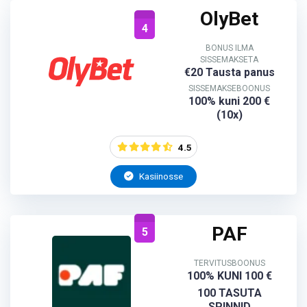
OlyBet
4
BONUS ILMA
SISSEMAKSETA
€20 Tausta panus
SISSEMAKSEBOONUS
100% kuni 200 €
(10x)
4.5
Kasiinosse
PAF
5
TERVITUSBOONUS
100% KUNI 100 €
100 TASUTA
SPINNID