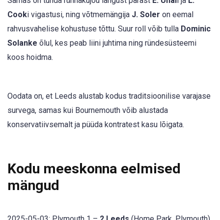
Samas on tunda rünnakujõu langust pärast
E. Unal
i ja
L.
Cook
i vigastusi, ning võtmemängija
J. Soler
on eemal
rahvusvahelise kohustuse tõttu. Suur roll võib tulla
Dominic
Solanke
õlul, kes peab liini juhtima ning ründesüsteemi
koos hoidma.
Oodata on, et Leeds alustab kodus traditsioonilise varajase
survega, samas kui Bournemouth võib alustada
konservatiivsemalt ja püüda kontratest kasu lõigata.
Kodu meeskonna eelmised
mängud
2025-05-03: Plymouth 1 –
2 Leeds
(Home Park, Plymouth)