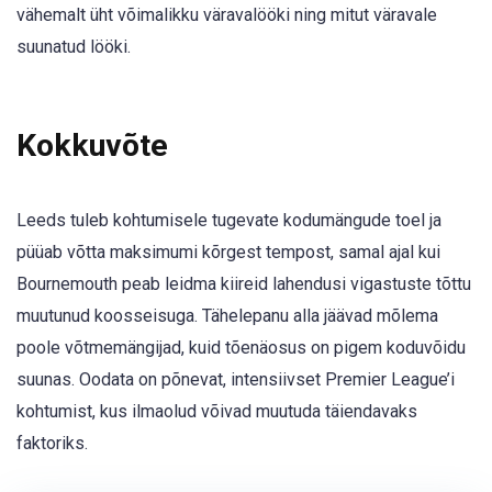
vähemalt üht võimalikku väravalööki ning mitut väravale
suunatud lööki.
Kokkuvõte
Leeds tuleb kohtumisele tugevate kodumängude toel ja
püüab võtta maksimumi kõrgest tempost, samal ajal kui
Bournemouth peab leidma kiireid lahendusi vigastuste tõttu
muutunud koosseisuga. Tähelepanu alla jäävad mõlema
poole võtmemängijad, kuid tõenäosus on pigem koduvõidu
suunas. Oodata on põnevat, intensiivset Premier League’i
kohtumist, kus ilmaolud võivad muutuda täiendavaks
faktoriks.