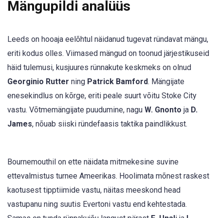
Mängupildi analüüs
Leeds on hooaja eelõhtul näidanud tugevat ründavat mängu,
eriti kodus olles. Viimased mängud on toonud järjestikuseid
häid tulemusi, kusjuures rünnakute keskmeks on olnud
Georginio Rutter
ning
Patrick Bamford
. Mängijate
enesekindlus on kõrge, eriti peale suurt võitu Stoke City
vastu. Võtmemängijate puudumine, nagu
W. Gnonto
ja
D.
James
, nõuab siiski ründefaasis taktika paindlikkust.
Bournemouthil on ette näidata mitmekesine suvine
ettevalmistus turnee Ameerikas. Hoolimata mõnest raskest
kaotusest tipptiimide vastu, näitas meeskond head
vastupanu ning suutis Evertoni vastu end kehtestada.