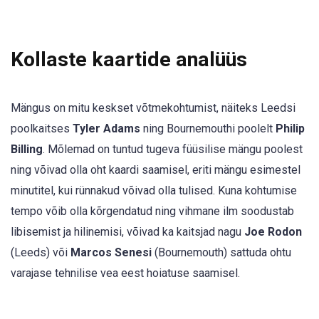
Kollaste kaartide analüüs
Mängus on mitu keskset võtmekohtumist, näiteks Leedsi
poolkaitses
Tyler Adams
ning Bournemouthi poolelt
Philip
Billing
. Mõlemad on tuntud tugeva füüsilise mängu poolest
ning võivad olla oht kaardi saamisel, eriti mängu esimestel
minutitel, kui rünnakud võivad olla tulised. Kuna kohtumise
tempo võib olla kõrgendatud ning vihmane ilm soodustab
libisemist ja hilinemisi, võivad ka kaitsjad nagu
Joe Rodon
(Leeds) või
Marcos Senesi
(Bournemouth) sattuda ohtu
varajase tehnilise vea eest hoiatuse saamisel.