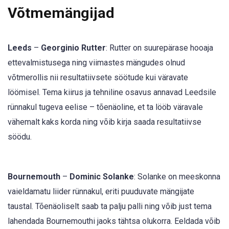
Võtmemängijad
Leeds
–
Georginio Rutter
: Rutter on suurepärase hooaja
ettevalmistusega ning viimastes mängudes olnud
võtmerollis nii resultatiivsete söötude kui väravate
löömisel. Tema kiirus ja tehniline osavus annavad Leedsile
rünnakul tugeva eelise – tõenäoline, et ta lööb väravale
vähemalt kaks korda ning võib kirja saada resultatiivse
söödu.
Bournemouth
–
Dominic Solanke
: Solanke on meeskonna
vaieldamatu liider rünnakul, eriti puuduvate mängijate
taustal. Tõenäoliselt saab ta palju palli ning võib just tema
lahendada Bournemouthi jaoks tähtsa olukorra. Eeldada võib