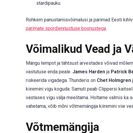
stardipauku.
Rohkem panustamisvõimalusi ja parimad Eesti kihlv
parimate spordiennustuse boonustega
.
Võimalikud Vead ja 
Mängu tempot ja tähtsust arvestades võivad mõlem
vastutuse enda peale.
James Harden
ja
Patrick B
riskeerida vigadega. Thunderis on
Chet Holmgren
kiiremini vigu koguda. Samuti peab Clippersi kaitsel
vastases vigu välja meelitama. Holtame valmis ka se
vahetama, võib mõni võtmemängija kiiremini viie ve
Võtmemängija