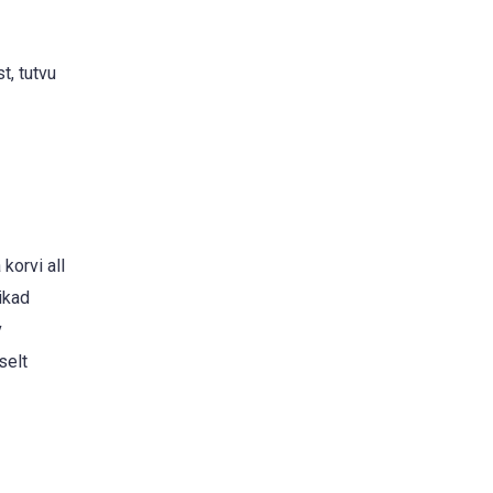
t, tutvu
korvi all
ikad
v
selt