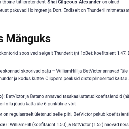
tõsine tiitlipretendent.
Shai Gilgeous-Alexander
on olnud
etust pakuvad Holmgren ja Dort. Endiselt on Thunderil mitmetasan
ks Mänguks
kontorid soosivad selgelt Thunderit (nt 1xBet: koefitsient 1.47; 
onnad skoorivad palju – WilliamHill ja BetVictor annavad “üle
hunder ja kodus küttev Clippers peaksid distsiplineeritud kaits
p):
BetVictor ja Betano annavad tasakaalustatud koefitsiendid (n
 olla jõudu katta üle 6 punktiline võit.
 on regulaarselt ületanud selle piiri, BetVictor pakub koefitsienti
der:
WilliamHill (koefitsient 1.50) ja BetVictor (1.53) näevad nei