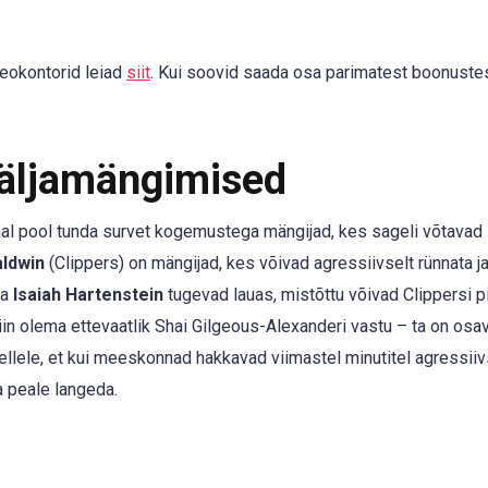
eokontorid leiad
siit
. Kui soovid saada osa parimatest boonustes
Väljamängimised
al pool tunda survet kogemustega mängijad, kes sageli võtavad
aldwin
(Clippers) on mängijad, kes võivad agressiivselt rünnata ja 
ja
Isaiah Hartenstein
tugevad lauas, mistõttu võivad Clippersi p
iin olema ettevaatlik Shai Gilgeous-Alexanderi vastu – ta on osa
llele, et kui meeskonnad hakkavad viimastel minutitel agressiiv
a peale langeda.