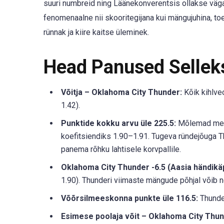
suuri numbreid ning Läänekonverentsis ollakse väga 
fenomenaalne nii skooritegijana kui mängujuhina, to
rünnak ja kiire kaitse üleminek.
Head Panused Selle
Võitja – Oklahoma City Thunder:
Kõik kihlveo
1.42).
Punktide kokku arvu üle 225.5:
Mõlemad meesk
koefitsiendiks 1.90–1.91. Tugeva ründejõuga T
panema rõhku lahtisele korvpallile.
Oklahoma City Thunder -6.5 (Aasia händikä
1.90). Thunderi viimaste mängude põhjal võib neil
Võõrsilmeeskonna punkte üle 116.5:
Thunder
Esimese poolaja võit – Oklahoma City Thun