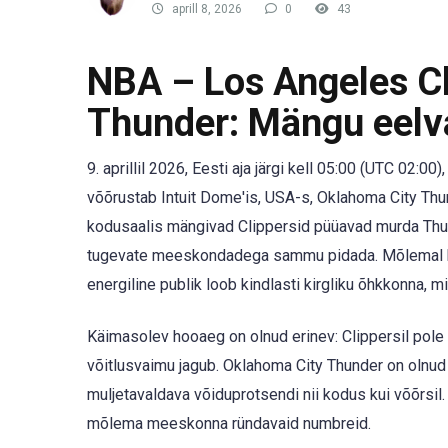
aprill 8, 2026
0
43
NBA – Los Angeles Cl
Thunder: Mängu eelv
9. aprillil 2026, Eesti aja järgi kell 05:00 (UTC 02:
võõrustab Intuit Dome'is, USA-s, Oklahoma City Th
kodusaalis mängivad Clippersid püüavad murda Thun
tugevate meeskondadega sammu pidada. Mõlemal klub
energiline publik loob kindlasti kirgliku õhkkonna, 
Käimasolev hooaeg on olnud erinev: Clippersil pole ala
võitlusvaimu jagub. Oklahoma City Thunder on olnud
muljetavaldava võiduprotsendi nii kodus kui võõrsil
mõlema meeskonna ründavaid numbreid.