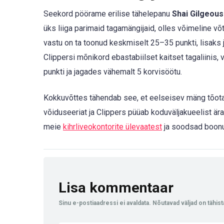
Seekord pöörame erilise tähelepanu
Shai Gilgeous
üks liiga parimaid tagamängijaid, olles võimeline v
vastu on ta toonud keskmiselt 25–35 punkti, lisaks j
Clippersi mõnikord ebastabiilset kaitset tagaliinis,
punkti ja jagades vähemalt 5 korvisöötu.
Kokkuvõttes tähendab see, et eelseisev mäng tõotab 
võiduseeriat ja Clippers püüab koduväljakueelist är
meie
kihrliveokontorite ülevaatest
ja soodsad boo
Lisa kommentaar
Sinu e-postiaadressi ei avaldata.
Nõutavad väljad on tähis