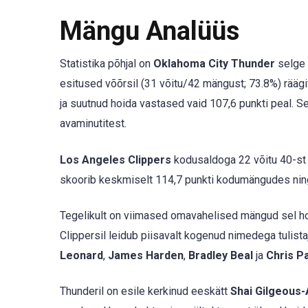
Mängu Analüüs
Statistika põhjal on
Oklahoma City Thunder
selge 
esitused võõrsil (31 võitu/42 mängust; 73.8%) rääg
ja suutnud hoida vastased vaid 107,6 punkti peal. S
avaminutitest.
Los Angeles Clippers
kodusaldoga 22 võitu 40-st (
skoorib keskmiselt 114,7 punkti kodumängudes ning
Tegelikult on viimased omavahelised mängud sel ho
Clippersil leidub piisavalt kogenud nimedega tulist
Leonard
,
James Harden
,
Bradley Beal
ja
Chris P
Thunderil on esile kerkinud eeskätt
Shai Gilgeous