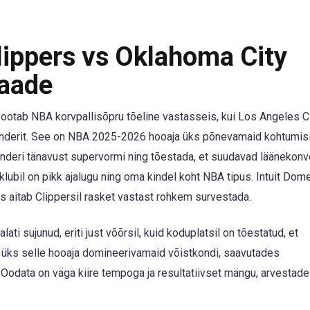
ippers vs Oklahoma City
aade
00), ootab NBA korvpallisõpru tõeline vastasseis, kui Los Angeles 
underit. See on NBA 2025-2026 hooaja üks põnevamaid kohtumisi
deri tänavust supervormi ning tõestada, et suudavad läänekonv
il on pikk ajalugu ning oma kindel koht NBA tipus. Intuit Dome
mis aitab Clippersil rasket vastast rohkem survestada.
ti sujunud, eriti just võõrsil, kuid koduplatsil on tõestatud, et
 üks selle hooaja domineerivamaid võistkondi, saavutades
. Oodata on väga kiire tempoga ja resultatiivset mängu, arvestad