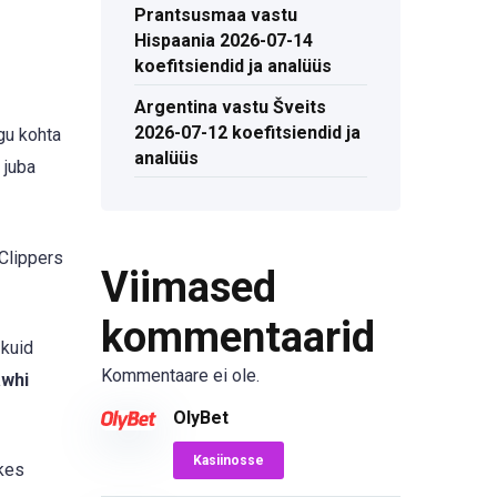
Prantsusmaa vastu
Hispaania 2026-07-14
koefitsiendid ja analüüs
Argentina vastu Šveits
2026-07-12 koefitsiendid ja
gu kohta
analüüs
 juba
 Clippers
Viimased
kommentaarid
 kuid
Kommentaare ei ole.
whi
OlyBet
Kasiinosse
 kes