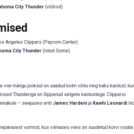
ahoma City Thunder
(võõrsil)
mised
s Angeles Clippers (Paycom Center)
homa City Thunder
(Intuit Dome)
e viie mängu jooksul on saadud kolm võitu ning kaks kaotust, ku
mised Thunderiga on lõppenud selgete kaotustega. Clippersi
ünnakule – seejuures eriti
James Hardeni
ja
Kawhi Leonardi
liid
epärasest vormist, kus viimases viies on suudetud korvi visata