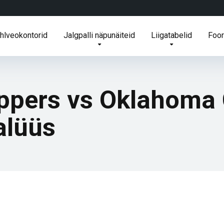
ihlveokontorid
Jalgpalli näpunäiteid
Liigatabelid
Foo
ippers vs Oklahoma 
alüüs