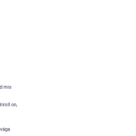
id mis
riroll on,
 väga