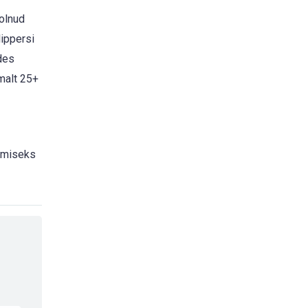
 olnud
lippersi
ades
emalt 25+
tamiseks