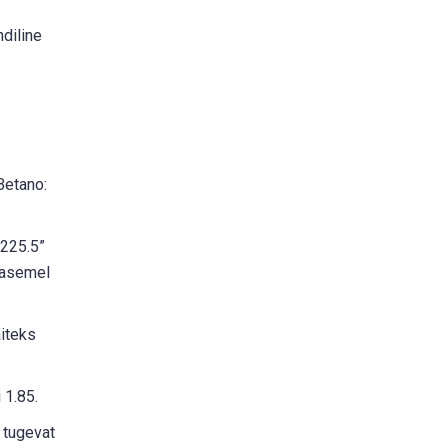
diline
Betano:
 225.5”
e asemel
äiteks
 1.85.
s tugevat