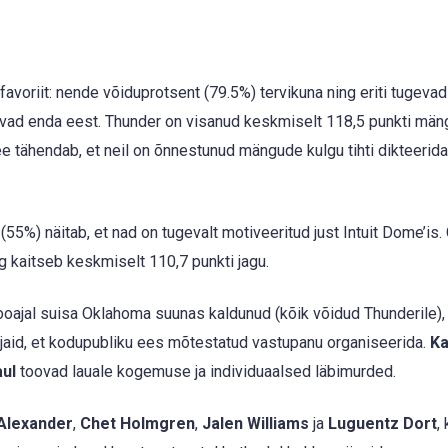
favoriit: nende võiduprotsent (79.5%) tervikuna ning eriti tugevad
ivad enda eest. Thunder on visanud keskmiselt 118,5 punkti män
ee tähendab, et neil on õnnestunud mängude kulgu tihti dikteerida
55%) näitab, et nad on tugevalt motiveeritud just Intuit Dome’is.
 kaitseb keskmiselt 110,7 punkti jagu.
oajal suisa Oklahoma suunas kaldunud (kõik võidud Thunderile),
ajaid, et kodupubliku ees mõtestatud vastupanu organiseerida.
Ka
aul
toovad lauale kogemuse ja individuaalsed läbimurded.
-Alexander
,
Chet Holmgren
,
Jalen Williams
ja
Luguentz Dort
,