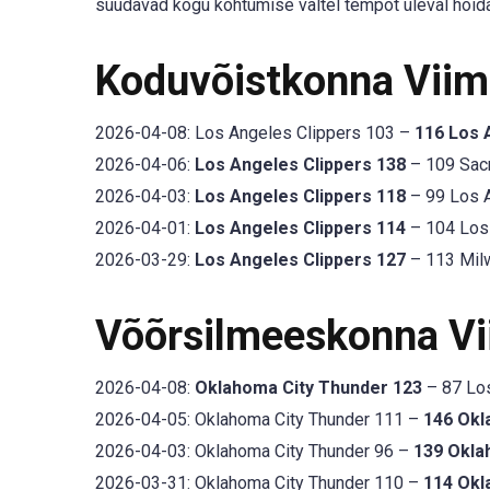
suudavad kogu kohtumise vältel tempot üleval hoida
Koduvõistkonna Vii
2026-04-08: Los Angeles Clippers 103 –
116 Los 
2026-04-06:
Los Angeles Clippers 138
– 109 Sacr
2026-04-03:
Los Angeles Clippers 118
– 99 Los A
2026-04-01:
Los Angeles Clippers 114
– 104 Los 
2026-03-29:
Los Angeles Clippers 127
– 113 Milw
Võõrsilmeeskonna V
2026-04-08:
Oklahoma City Thunder 123
– 87 Los
2026-04-05: Oklahoma City Thunder 111 –
146 Okl
2026-04-03: Oklahoma City Thunder 96 –
139 Okla
2026-03-31: Oklahoma City Thunder 110 –
114 Okl