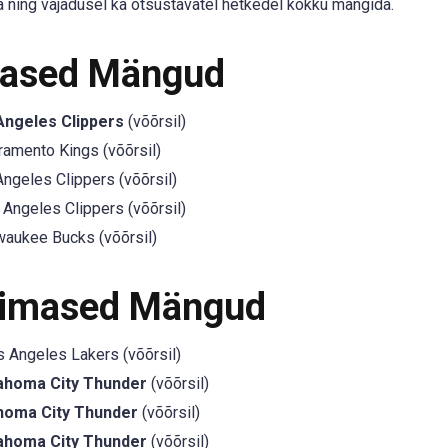
 ning vajadusel ka otsustavatel hetkedel kokku mängida.
mased Mängud
Angeles Clippers
(võõrsil)
amento Kings (võõrsil)
ngeles Clippers (võõrsil)
Angeles Clippers (võõrsil)
aukee Bucks (võõrsil)
iimased Mängud
 Angeles Lakers (võõrsil)
ahoma City Thunder
(võõrsil)
homa City Thunder
(võõrsil)
ahoma City Thunder
(võõrsil)