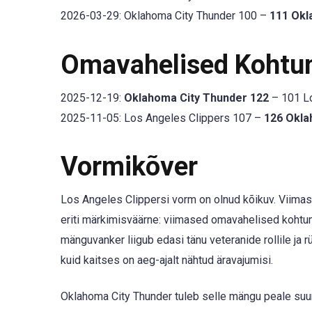
2026-03-29: Oklahoma City Thunder 100 –
111 Okl
Omavahelised Kohtu
2025-12-19:
Oklahoma City Thunder 122
– 101 Lo
2025-11-05: Los Angeles Clippers 107 –
126 Okla
Vormikõver
Los Angeles Clippersi vorm on olnud kõikuv. Viimas
eriti märkimisväärne: viimased omavahelised kohtu
mänguvanker liigub edasi tänu veteranide rollile ja r
kuid kaitses on aeg-ajalt nähtud äravajumisi.
Oklahoma City Thunder tuleb selle mängu peale suur