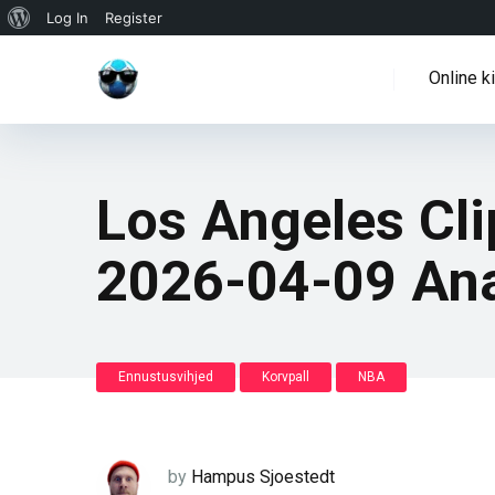
WordPressi
Log In
Register
info
Online k
Los Angeles Cl
2026-04-09 An
Ennustusvihjed
Korvpall
NBA
by
Hampus Sjoestedt