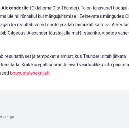
-Alexanderile
(Oklahoma City Thunder). Ta on tänavusel hooajal
õtma üle nii rünnakul kui mängujuhtimisel. Eelnevates mängudes C
agab ka resultatiivseid sööte ja aitab tarmukalt kaitses. Arvest
 võib Gilgeous-Alexander tõusta jälle matši staariks, visates väh
resultatiivset ja tempokat elamust, kus Thunder üritab jätkata
a kasutada. Kõik korvpallisõbrad leiavad väärtuslikku info panus
nused
boonusteleheküljelt
.
tatud
*
-ga