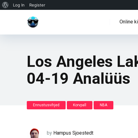
WordPressi
Log In
Register
info
Online k
Los Angeles La
04-19 Analüüs
Ennustusvihjed
Korvpall
NBA
by
Hampus Sjoestedt