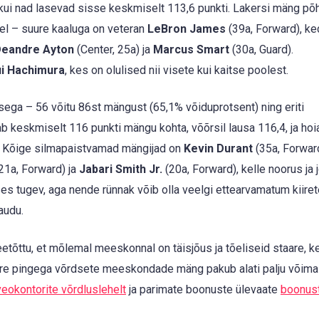
kui nad lasevad sisse keskmiselt 113,6 punkti. Lakersi mäng põ
sel – suure kaaluga on veteran
LeBron James
(39a, Forward), ke
eandre Ayton
(Center, 25a) ja
Marcus Smart
(30a, Guard).
i Hachimura
, kes on olulised nii visete kui kaitse poolest.
usega – 56 võitu 86st mängust (65,1% võiduprotsent) ning eriti
ab keskmiselt 116 punkti mängu kohta, võõrsil lausa 116,4, ja hoi
e. Kõige silmapaistvamad mängijad on
Kevin Durant
(35a, Forward
21a, Forward) ja
Jabari Smith Jr.
(20a, Forward), kelle noorus ja 
es tugev, aga nende rünnak võib olla veelgi ettearvamatum kiiret
audu.
tõttu, et mõlemal meeskonnal on täisjõus ja tõeliseid staare, k
ure pingega võrdsete meeskondade mäng pakub alati palju võima
veokontorite võrdluslehelt
ja parimate boonuste ülevaate
boonust