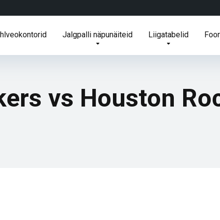
ihlveokontorid
Jalgpalli näpunäiteid
Liigatabelid
Foo
kers vs Houston Ro