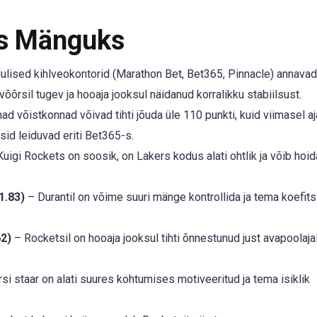
ks Mänguks
ulised kihlveokontorid (Marathon Bet, Bet365, Pinnacle) annavad
õõrsil tugev ja hooaja jooksul näidanud korralikku stabiilsust.
 võistkonnad võivad tihti jõuda üle 110 punkti, kuid viimasel aj
id leiduvad eriti Bet365-s.
uigi Rockets on soosik, on Lakers kodus alati ohtlik ja võib hoi
1.83)
– Durantil on võime suuri mänge kontrollida ja tema koefits
62)
– Rocketsil on hooaja jooksul tihti õnnestunud just avapoolajal 
si staar on alati suures kohtumises motiveeritud ja tema isiklik