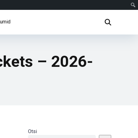
rumid
ckets – 2026-
Otsi