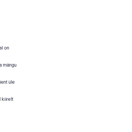
al on
da mängu
ient üle
kiirelt