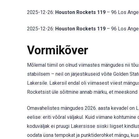
2025-12-26:
Houston Rockets 119
– 96 Los Angel
2025-12-26:
Houston Rockets 119
– 96 Los Angel
Vormikõver
Mõlemal tiimil on olnud viimastes mängudes nii tõ
stabiilsem – neil on järjestikuseid võite Golden State
Lakersile. Lakersil endal oli viimasest viiest mäng
Rocketsist üle sõitmine annab märku, et meeskond on
Omavahelistes mängudes 2026. aasta kevadel on Lak
eelise: eriti võõral väljakul. Kuid viimane kohtumi
koduväljak ei pruugi Lakersisse siiski liigset kindl
oodata üsna tempokat ja punktiderohket mängu, kus