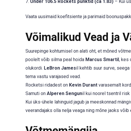
7.
Under 106.5 Rockets punktid (ca 1.83)
– Kui us
Vaata uusimaid koefitsiente ja parimaid boonuspakk
Võimalikud Vead ja 
Suurepinge kohtumisel on alati oht, et mõned võtmem
poolelt võib silma peal hoida
Marcus Smartil
, kes 
olukordi.
LeBron James
il kehtib suur surve, seega
tema vastu varajased vead.
Rocketsi ridadest on
Kevin Durant
varasemalt kordu
Samuti on
Alperen Sengun
il kui noorel tsentril ris
Kui üks-ühele lahinguid jagub ja meeskonnad mäng
veerandajaks olla nelja veaga ning mõne jaoks võib 
Võtmemängija