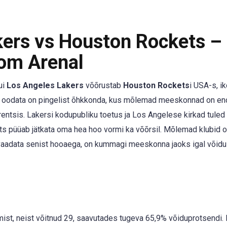
kers vs Houston Rockets –
com Arenal
ui
Los Angeles Lakers
võõrustab
Houston Rockets
i USA-s, ik
 ja oodata on pingelist õhkkonda, kus mõlemad meeskonnad on en
ntsis. Lakersi kodupubliku toetus ja Los Angelese kirkad tuled
kets püüab jätkata oma hea hoo vormi ka võõrsil. Mõlemad klubid 
i vaadata senist hooaega, on kummagi meeskonna jaoks igal võidu
st, neist võitnud 29, saavutades tugeva 65,9% võiduprotsendi.