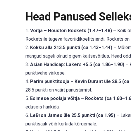
Head Panused Selle
1.
Võitja – Houston Rockets (1.47–1.48)
– Kõik ol
Rocketsile tugeva favoriidikoefitsiendi. Rockets on v
2.
Kokku alla 213.5 punkti (ca 1.43–1.44)
– Mõlemad
mängud sageli olnud pigem kaitsevõitlus. Head odds
3.
Asian Handicap: Lakers +5.5 (ca 1.86–1.90)
– K
punktivahe väikese.
4.
Parim punktitooja – Kevin Durant üle 28.5 (ca 
28.5 punkti on väärt panustamist.
5.
Esimese poolaja võitja – Rockets (ca 1.60–1.
eduseis hankida.
6.
LeBron James üle 25.5 punkti (ca 1.95)
– Laker
punktisaak võib kerkida kõrgemale.