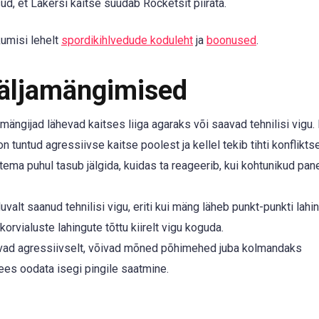
ud, et Lakersi kaitse suudab Rocketsit piirata.
umisi lehelt
spordikihlvedude koduleht
ja
boonused
.
Väljamängimised
ängijad lähevad kaitses liiga agaraks või saavad tehnilisi vigu.
on tuntud agressiivse kaitse poolest ja kellel tekib tihti konflikts
 tema puhul tasub jälgida, kuidas ta reageerib, kui kohtunikud pa
valt saanud tehnilisi vigu, eriti kui mäng läheb punkt-punkti lahi
k korvialuste lahingute tõttu kiirelt vigu koguda.
ivad agressiivselt, võivad mõned põhimehed juba kolmandaks
ees oodata isegi pingile saatmine.