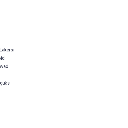
 Lakersi
eid
nevad
nguks.