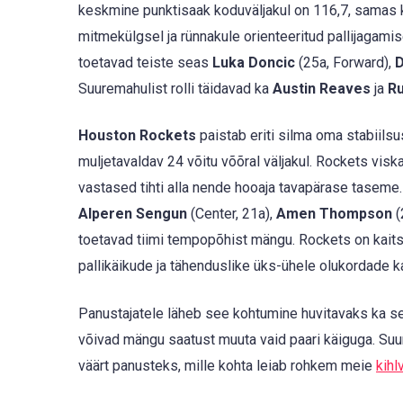
keskmine punktisaak koduväljakul on 116,7, samas 
mitmekülgsel ja rünnakule orienteeritud pallijagami
toetavad teiste seas
Luka Doncic
(25a, Forward),
D
Suuremahulist rolli täidavad ka
Austin Reaves
ja
Ru
Houston Rockets
paistab eriti silma oma stabiils
muljetavaldav 24 võitu võõral väljakul. Rockets visk
vastased tihti alla nende hooaja tavapärase tasem
Alperen Sengun
(Center, 21a),
Amen Thompson
(
toetavad tiimi tempopõhist mängu. Rockets on kaits
pallikäikude ja tähenduslike üks-ühele olukordade k
Panustajatele läheb see kohtumine huvitavaks ka see
võivad mängu saatust muuta vaid paari käiguga. Su
väärt panusteks, mille kohta leiab rohkem meie
kihl