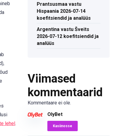
hineb
Prantsusmaa vastu
Hispaania 2026-07-14
da
koefitsiendid ja analüüs
Argentina vastu Šveits
2026-07-12 koefitsiendid ja
analüüs
ab
),
jõud
Viimased
e
kommentaarid
Kommentaare ei ole.
es
OlyBet
lusi
e lehel
.
Kasiinosse