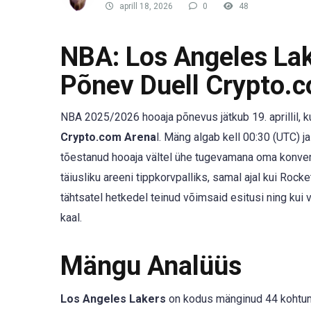
aprill 18, 2026
0
48
NBA: Los Angeles La
Põnev Duell Crypto.
NBA 2025/2026 hooaja põnevus jätkub 19. aprillil, k
Crypto.com Arena
l. Mäng algab kell 00:30 (UTC)
tõestanud hooaja vältel ühe tugevamana oma konvere
täiusliku areeni tippkorvpalliks, samal ajal kui Roc
tähtsatel hetkedel teinud võimsaid esitusi ning ku
kaal.
Mängu Analüüs
Los Angeles Lakers
on kodus mänginud 44 kohtumi