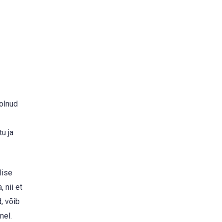
olnud
u ja
lise
 nii et
, võib
mel.