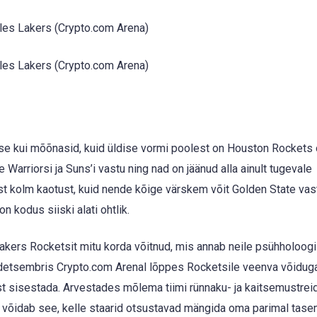
es Lakers (Crypto.com Arena)
es Lakers (Crypto.com Arena)
use kui mõõnasid, kuid üldise vormi poolest on Houston Rockets 
 Warriorsi ja Suns’i vastu ning nad on jäänud alla ainult tugevale
ust kolm kaotust, kuid nende kõige värskem võit Golden State vast
 kodus siiski alati ohtlik.
ers Rocketsit mitu korda võitnud, mis annab neile psühholoogi
ne detsembris Crypto.com Arenal lõppes Rocketsile veenva võiduga,
ust sisestada. Arvestades mõlema tiimi rünnaku- ja kaitsemustreid
 võidab see, kelle staarid otsustavad mängida oma parimal tase