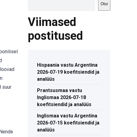
Otsi
Viimased
postitused
oonilisel
d
Hispaania vastu Argentina
 loovad
2026-07-19 koefitsiendid ja
on
analüüs
l suur
Prantsusmaa vastu
Inglismaa 2026-07-18
koefitsiendid ja analüüs
Inglismaa vastu Argentina
2026-07-15 koefitsiendid ja
analüüs
 Nende