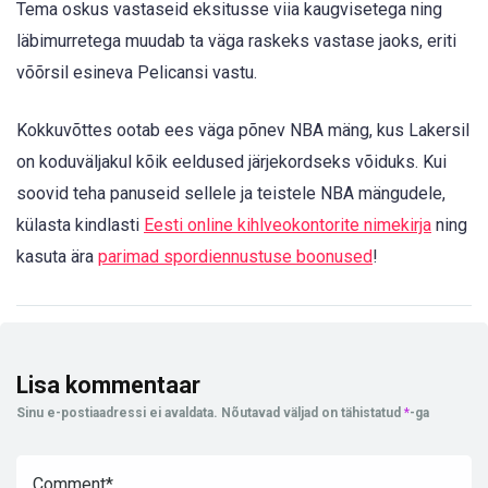
Tema oskus vastaseid eksitusse viia kaugvisetega ning
läbimurretega muudab ta väga raskeks vastase jaoks, eriti
võõrsil esineva Pelicansi vastu.
Kokkuvõttes ootab ees väga põnev NBA mäng, kus Lakersil
on koduväljakul kõik eeldused järjekordseks võiduks. Kui
soovid teha panuseid sellele ja teistele NBA mängudele,
külasta kindlasti
Eesti online kihlveokontorite nimekirja
ning
kasuta ära
parimad spordiennustuse boonused
!
Lisa kommentaar
Sinu e-postiaadressi ei avaldata.
Nõutavad väljad on tähistatud
*
-ga