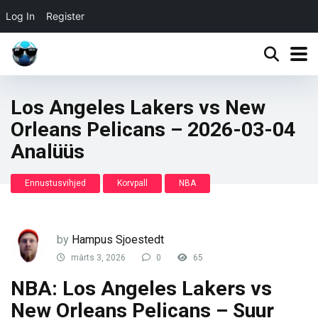
Log In
Register
Los Angeles Lakers vs New
Orleans Pelicans – 2026-03-04
Analüüs
Ennustusvihjed
Korvpall
NBA
by
Hampus Sjoestedt
märts 3, 2026
0
65
NBA: Los Angeles Lakers vs
New Orleans Pelicans – Suur