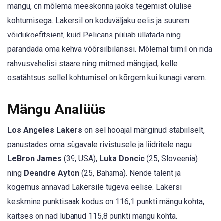
mängu, on mõlema meeskonna jaoks tegemist olulise
kohtumisega. Lakersil on koduväljaku eelis ja suurem
võidukoefitsient, kuid Pelicans püüab üllatada ning
parandada oma kehva võõrsilbilanssi. Mõlemal tiimil on rida
rahvusvahelisi staare ning mitmed mängijad, kelle
osatähtsus sellel kohtumisel on kõrgem kui kunagi varem.
Mängu Analüüs
Los Angeles Lakers
on sel hooajal mänginud stabiilselt,
panustades oma sügavale rivistusele ja liidritele nagu
LeBron James
(39, USA),
Luka Doncic
(25, Sloveenia)
ning
Deandre Ayton
(25, Bahama). Nende talent ja
kogemus annavad Lakersile tugeva eelise. Lakersi
keskmine punktisaak kodus on 116,1 punkti mängu kohta,
kaitses on nad lubanud 115,8 punkti mängu kohta.