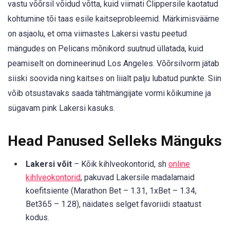
vastu võõrsil võidud võtta, kuid viimati Clippersile kaotatud
kohtumine tõi taas esile kaitseprobleemid. Märkimisväärne
on asjaolu, et oma viimastes Lakersi vastu peetud
mängudes on Pelicans mõnikord suutnud üllatada, kuid
peamiselt on domineerinud Los Angeles. Võõrsilvorm jätab
siiski soovida ning kaitses on liialt palju lubatud punkte. Siin
võib otsustavaks saada tähtmängijate vormi kõikumine ja
sügavam pink Lakersi kasuks.
Head Panused Selleks Mänguks
Lakersi võit
– Kõik kihlveokontorid, sh
online
kihlveokontorid
, pakuvad Lakersile madalamaid
koefitsiente (Marathon Bet – 1.31, 1xBet – 1.34,
Bet365 – 1.28), näidates selget favoriidi staatust
kodus.