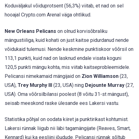
Koduväljakul võiduprotsent (56,3%) viitab, et nad on sel
hooajal Crypto.com Arenal väga ohtlikud.
New Orleans Pelicans
on olnud korvisõbraliku
mängustiiliga, kuid kohati on just kaitse pidurdanud nende
võidukaid tulemusi. Nende keskmine punktiskoor võõrsil on
113,1 punkti, kuid nad on lasknud endale visata koguni
120,5 punkti mängu kohta, mis viitab kaitseprobleemidele.
Pelicansi nimekamaid mängijaid on
Zion Williamson
(23,
USA),
Trey Murphy III
(23, USA) ning
Dejounte Murray
(27,
USA). Oma võõrsilbilansi poolest (8 võitu 31-st mängust),
seisab meeskond raske ülesande ees Lakersi vastu.
Statistika põhjal on oodata kiiret ja punktirikast kohtumist.
Lakersi rünnak liigub nii läbi tagamängijate (Reaves, Smart,
Kennard) kui ka eesliini jõudude. Pelicansi rünnak sõltub