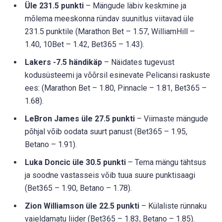
Üle 231.5 punkti
– Mängude läbiv keskmine ja
mõlema meeskonna ründav suunitlus viitavad üle
231.5 punktile (Marathon Bet – 1.57, WilliamHill –
1.40, 10Bet – 1.42, Bet365 – 1.43).
Lakers -7.5 händikäp
– Näidates tugevust
kodusüsteemi ja võõrsil esinevate Pelicansi raskuste
ees: (Marathon Bet – 1.80, Pinnacle – 1.81, Bet365 –
1.68).
LeBron James üle 27.5 punkti
– Viimaste mängude
põhjal võib oodata suurt panust (Bet365 – 1.95,
Betano – 1.91).
Luka Doncic üle 30.5 punkti
– Tema mängu tähtsus
ja soodne vastasseis võib tuua suure punktisaagi
(Bet365 – 1.90, Betano – 1.78).
Zion Williamson üle 22.5 punkti
– Külaliste rünnaku
vaieldamatu liider (Bet365 – 1.83, Betano – 1.85).