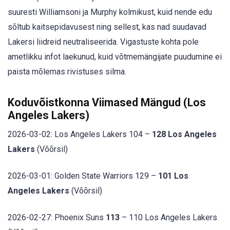
suuresti Williamsoni ja Murphy kolmikust, kuid nende edu
sõltub kaitsepidavusest ning sellest, kas nad suudavad
Lakersi liidreid neutraliseerida. Vigastuste kohta pole
ametlikku infot laekunud, kuid võtmemängijate puudumine ei
paista mõlemas rivistuses silma.
Koduvõistkonna Viimased Mängud (Los
Angeles Lakers)
2026-03-02: Los Angeles Lakers 104 –
128 Los Angeles
Lakers
(Võõrsil)
2026-03-01: Golden State Warriors 129 –
101 Los
Angeles Lakers
(Võõrsil)
2026-02-27: Phoenix Suns
113
– 110 Los Angeles Lakers