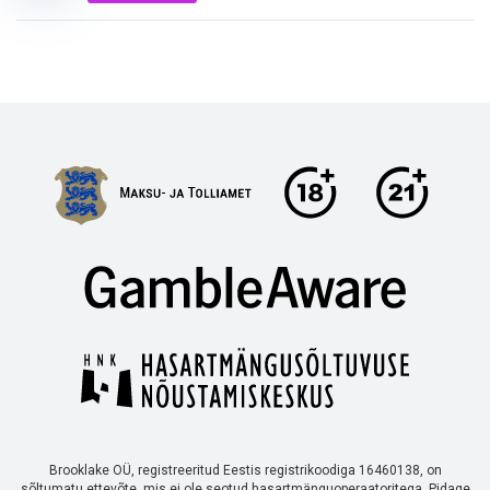
Brooklake OÜ, registreeritud Eestis registrikoodiga 16460138, on
sõltumatu ettevõte, mis ei ole seotud hasartmänguoperaatoritega. Pidage