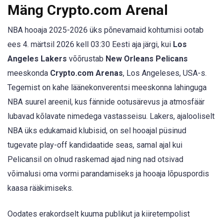
Mäng Crypto.com Arenal
NBA hooaja 2025-2026 üks põnevamaid kohtumisi ootab
ees 4. märtsil 2026 kell 03:30 Eesti aja järgi, kui
Los
Angeles Lakers
võõrustab
New Orleans Pelicans
meeskonda
Crypto.com Arenas
, Los Angeleses, USA-s.
Tegemist on kahe läänekonverentsi meeskonna lahinguga
NBA suurel areenil, kus fännide ootusärevus ja atmosfäär
lubavad kõlavate nimedega vastasseisu. Lakers, ajalooliselt
NBA üks edukamaid klubisid, on sel hooajal püsinud
tugevate play-off kandidaatide seas, samal ajal kui
Pelicansil on olnud raskemad ajad ning nad otsivad
võimalusi oma vormi parandamiseks ja hooaja lõpuspordis
kaasa rääkimiseks.
Oodates erakordselt kuuma publikut ja kiiretempolist