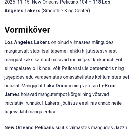
2025-11-15: New Orleans Pelicans 104 –
118 Los
Angeles Lakers
(Smoothie King Center)
Vormikõver
Los Angeles Lakers
on olnud viimastes mängudes
märgatavalt stabiilsel tasemel, ehkki hiljutistest viiest
mängust kaks kaotust näitavad mõningast kõikumist. Eriti
silmapaistev oli kindel võit Pelicansi üle detsembris ning
järjepidev edu varasemates omavahelistes kohtumistes sel
hooajal. Mängujuht
Luka Doncic
ning veteran
LeBron
James
hoiavad mängutempot kõrgel ning võtavad
initsiatiivi rünnakul. Lakersi jõulisus eesliinis annab neile
tugeva lahtimängu eelise.
New Orleans Pelicans
suutis viimastes mängudes Jazz'i