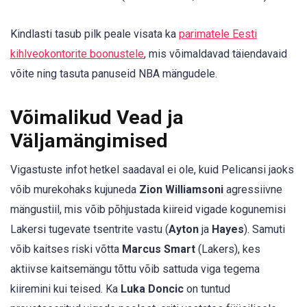
Kindlasti tasub pilk peale visata ka
parimatele Eesti
kihlveokontorite boonustele
, mis võimaldavad täiendavaid
võite ning tasuta panuseid NBA mängudele.
Võimalikud Vead ja
Väljamängimised
Vigastuste infot hetkel saadaval ei ole, kuid Pelicansi jaoks
võib murekohaks kujuneda
Zion Williamsoni
agressiivne
mängustiil, mis võib põhjustada kiireid vigade kogunemisi
Lakersi tugevate tsentrite vastu (
Ayton
ja
Hayes
). Samuti
võib kaitses riski võtta
Marcus Smart
(Lakers), kes
aktiivse kaitsemängu tõttu võib sattuda viga tegema
kiiremini kui teised. Ka
Luka Doncic
on tuntud