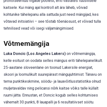
provotseeritud vigade poolest, eriti vastates füüsilisele
kaitsele. Kui mäng ajal kontroll alt ära läheb, võivad
kohtunike tähelepanu alla sattuda just need mängijad, kes
võtavad initsiatiivi – see tõstab tõenäosust, et võivad tulla
tehnilised vead või isegi väljamängimised.
Võtmemängija
Luka Doncic (Los Angeles Lakers)
on võtmemängija,
kelle esitust on oodata selles mängus eriti tähelepanelikult.
25-aastane sloveenlane on toonud Lakersile energiat,
skoori ja loomulikult suurepärast mängujuhtimist. Tänavu on
tema punktikeskmine, söödu- ja lauavõitlusstatistika olnud
muljetavaldav ning pelicansi nõrk kaitse võiks talle küllalt
ruumi jätta. Ennustan, et Doncic kogub selles kohtumises
vähemalt 30 punkti, 8 lauapalli ja 6 resultatiivset söötu.