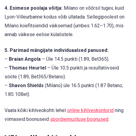
4. Esimese poolaja võitja:
Milano on võõrsil tugev, kuid
Lyon-Villeurbanne kodus võib üllatada. Sellegipoolest on
Milano koefitsiendid väiksemad (umbes 1.62–1.70), mis
annab väikese eelise külalistele.
5. Parimad mängijate individuaalsed panused:
–
Braian Angola
– Üle 14.5 punkti (1.89, Bet365).
–
Thomas Heurtel
– Üle 10.5 punkti ja resultatiivseid
sööte (1.89, Bet365/Betano).
–
Shavon Shields
(Milano) üle 16.5 punkti (1.87 Betano;
1.85 10Bet).
Vaata kõiki kihlveokohti lehel
online kihlveokontorid
ning
viimaseid boonuseid
spordiennustuse boonused
.