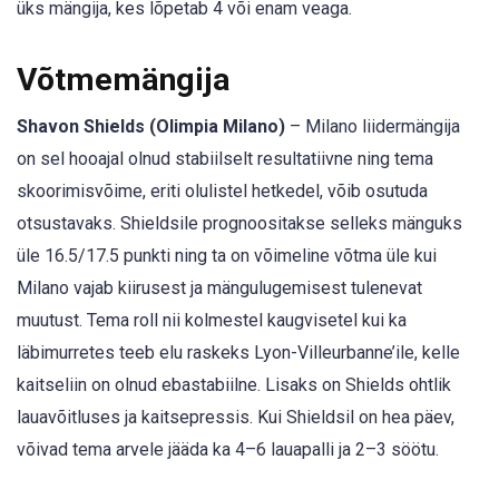
üks mängija, kes lõpetab 4 või enam veaga.
Võtmemängija
Shavon Shields (Olimpia Milano)
– Milano liidermängija
on sel hooajal olnud stabiilselt resultatiivne ning tema
skoorimisvõime, eriti olulistel hetkedel, võib osutuda
otsustavaks. Shieldsile prognoositakse selleks mänguks
üle 16.5/17.5 punkti ning ta on võimeline võtma üle kui
Milano vajab kiirusest ja mängulugemisest tulenevat
muutust. Tema roll nii kolmestel kaugvisetel kui ka
läbimurretes teeb elu raskeks Lyon-Villeurbanne’ile, kelle
kaitseliin on olnud ebastabiilne. Lisaks on Shields ohtlik
lauavõitluses ja kaitsepressis. Kui Shieldsil on hea päev,
võivad tema arvele jääda ka 4–6 lauapalli ja 2–3 söötu.