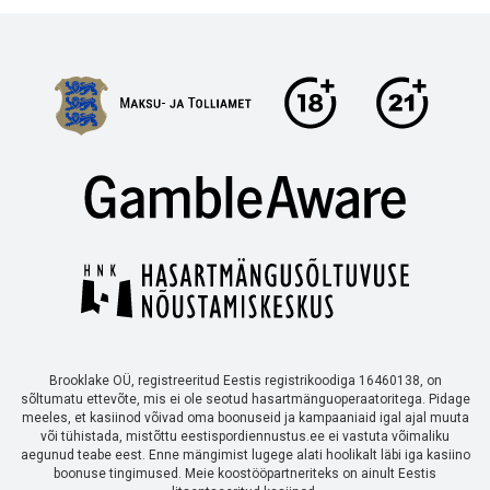
Brooklake OÜ, registreeritud Eestis registrikoodiga 16460138, on
sõltumatu ettevõte, mis ei ole seotud hasartmänguoperaatoritega. Pidage
meeles, et kasiinod võivad oma boonuseid ja kampaaniaid igal ajal muuta
või tühistada, mistõttu eestispordiennustus.ee ei vastuta võimaliku
aegunud teabe eest. Enne mängimist lugege alati hoolikalt läbi iga kasiino
boonuse tingimused. Meie koostööpartneriteks on ainult Eestis