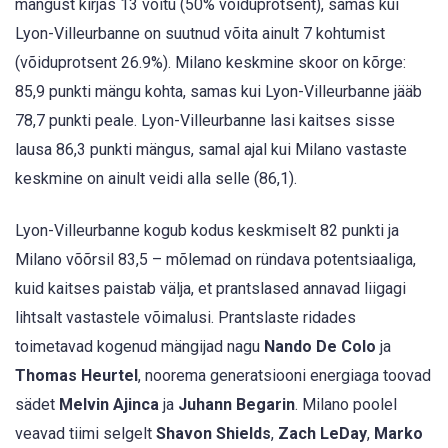
mängust kirjas 13 võitu (50% võiduprotsent), samas kui
Lyon-Villeurbanne on suutnud võita ainult 7 kohtumist
(võiduprotsent 26.9%). Milano keskmine skoor on kõrge:
85,9 punkti mängu kohta, samas kui Lyon-Villeurbanne jääb
78,7 punkti peale. Lyon-Villeurbanne lasi kaitses sisse
lausa 86,3 punkti mängus, samal ajal kui Milano vastaste
keskmine on ainult veidi alla selle (86,1).
Lyon-Villeurbanne kogub kodus keskmiselt 82 punkti ja
Milano võõrsil 83,5 – mõlemad on ründava potentsiaaliga,
kuid kaitses paistab välja, et prantslased annavad liigagi
lihtsalt vastastele võimalusi. Prantslaste ridades
toimetavad kogenud mängijad nagu
Nando De Colo
ja
Thomas Heurtel
, noorema generatsiooni energiaga toovad
sädet
Melvin Ajinca
ja
Juhann Begarin
. Milano poolel
veavad tiimi selgelt
Shavon Shields
,
Zach LeDay
,
Marko