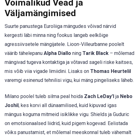
Võimalikud Vead ja
Väljamängimised
Suurte panustega Euroliiga mängudes võivad närvid
kergesti läbi minna ning fookus langeb eelkõige
agressiivsetele mängijatele. Lioon-Villeurbanne poolelt
väärib tähelepanu
Alpha Diallo
ning
Tarik Black
– mõlemad
mängivad tugeva kontaktiga ja võtavad sageli riske kaitses,
mis võib viia vigade limiidini. Lisaks on
Thomas Heurtelil
varemgi esinenud tehnilisi vigu, kui mäng pingeliseks läheb.
Milano poolel tuleb silma peal hoida
Zach LeDay'l
ja
Nebo
Joshil
, kes korvi all dünaamilised, kuid kipuvad igas
mängus koguma mitmeid isiklikke vigu. Shields ja Guduric
on emotsionaalsed liidrid, kuid pigem kogevad. Eelistada
võiks panustamist, et mõlemal meeskonnal tuleb vähemalt