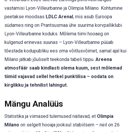
vastamisi Lyon-Villeurbanne ja Olimpia Milano. Kohtumine
peetakse moodsas
LDLC Arenal
, mis asub Euroopa
südames ning on Prantsusmaa ühe suurima korvpalliklubi
Lyon-Villeurbanne koduks. Mõlema tiimi hooaeg on
kulgenud erinevas suunas – Lyon-Villeurbanne püüab
tõestada kodupubliku ees oma võitlusvõimet, samal ajal kui
Milano jätkab jõuliselt teekonda tabeli tippu.
Areena
atmosfäär saab kindlasti olema kuum, sest mõlemad
tiimid vajavad sellel hetkel punktilisa – oodata on
kirglikku ja tehnilist lahingut.
Mängu Analüüs
Statistika ja viimased tulemused näitavad, et
Olimpia
Milano
on selgelt hooaja jooksul stabiilsem – neil on 26