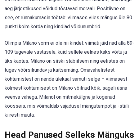
aeg järjestikused võidud tõstavad moraali. Positiivne on
see, et rünnakumasin töötab: viimases viies mängus üle 80
punkti kolm korda ning kindlad võidunumbrid.
Olimpia Milano vorm ei ole nii kindel: viimati jäid nad alla 89-
109 tugevale vastasele, kuid sellele eelnes kaks võitu ja
üks kaotus. Milano on siiski stabiilsem ning eelistes on
tugev võõrsilründav ja kaitsemäng. Omavahelistest
kohtumistest on nende ülekaal samuti selge – viimasest
kolmest kohtumisest on Milano võitnud kõik, sageli üsna
veenva vahega. Milanol on mitmekülgne ja kogenud
koosseis, mis võimaldab vajadusel mängutempot ja -stiili
kiiresti muuta.
Head Panused Selleks Mänguks