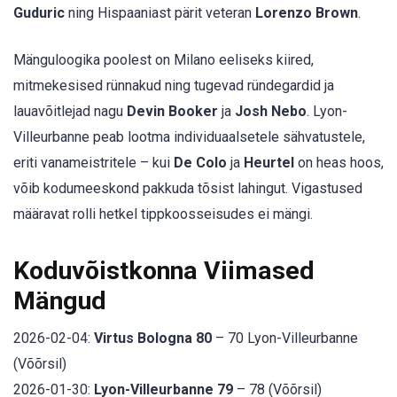
Guduric
ning Hispaaniast pärit veteran
Lorenzo Brown
.
Mänguloogika poolest on Milano eeliseks kiired,
mitmekesised rünnakud ning tugevad ründegardid ja
lauavõitlejad nagu
Devin Booker
ja
Josh Nebo
. Lyon-
Villeurbanne peab lootma individuaalsetele sähvatustele,
eriti vanameistritele – kui
De Colo
ja
Heurtel
on heas hoos,
võib kodumeeskond pakkuda tõsist lahingut. Vigastused
määravat rolli hetkel tippkoosseisudes ei mängi.
Koduvõistkonna Viimased
Mängud
2026-02-04:
Virtus Bologna 80
– 70 Lyon-Villeurbanne
(Võõrsil)
2026-01-30:
Lyon-Villeurbanne 79
– 78 (Võõrsil)