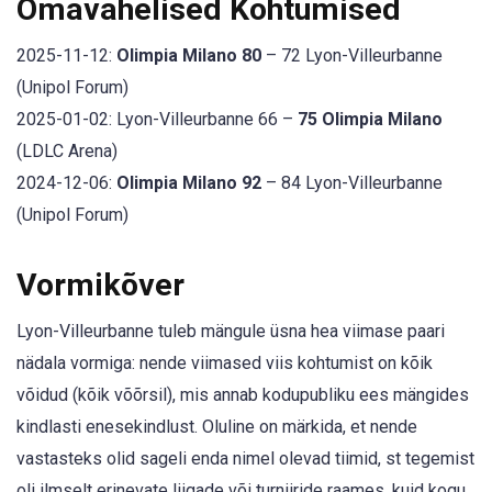
Omavahelised Kohtumised
2025-11-12:
Olimpia Milano 80
– 72 Lyon-Villeurbanne
(Unipol Forum)
2025-01-02: Lyon-Villeurbanne 66 –
75 Olimpia Milano
(LDLC Arena)
2024-12-06:
Olimpia Milano 92
– 84 Lyon-Villeurbanne
(Unipol Forum)
Vormikõver
Lyon-Villeurbanne tuleb mängule üsna hea viimase paari
nädala vormiga: nende viimased viis kohtumist on kõik
võidud (kõik võõrsil), mis annab kodupubliku ees mängides
kindlasti enesekindlust. Oluline on märkida, et nende
vastasteks olid sageli enda nimel olevad tiimid, st tegemist
oli ilmselt erinevate liigade või turniiride raames, kuid kogu