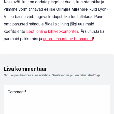
Kokkuvõtlikult on oodata pingelist duelli, kus statistika ja
viimane vorm annavad eelise
Olimpia Milanole
, kuid Lyon-
Villeurbanne võib tugeva kodupubliku toel üllatada. Pane
oma panused mängule õigel ajal ning jälgi uusimaid
koefitsiente
Eesti online kihlveokontorites
. Ära unusta ka
parimaid pakkumisi ja
spordiennustuse boonuseid
!
Lisa kommentaar
Sinu e-postiaadressi ei avaldata.
Nõutavad väljad on tähistatud
*
-ga