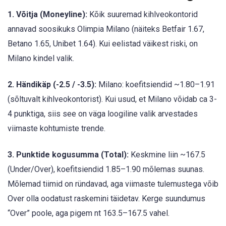
1. Võitja (Moneyline):
Kõik suuremad kihlveokontorid
annavad soosikuks Olimpia Milano (näiteks Betfair 1.67,
Betano 1.65, Unibet 1.64). Kui eelistad väikest riski, on
Milano kindel valik.
2. Händikäp (-2.5 / -3.5):
Milano: koefitsiendid ~1.80–1.91
(sõltuvalt kihlveokontorist). Kui usud, et Milano võidab ca 3-
4 punktiga, siis see on väga loogiline valik arvestades
viimaste kohtumiste trende.
3. Punktide kogusumma (Total):
Keskmine liin ~167.5
(Under/Over), koefitsiendid 1.85–1.90 mõlemas suunas.
Mõlemad tiimid on ründavad, aga viimaste tulemustega võib
Over olla oodatust raskemini täidetav. Kerge suundumus
“Over” poole, aga pigem nt 163.5–167.5 vahel.