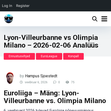
Log In
Register
Lyon-Villeurbanne vs Olimpia
Milano – 2026-02-06 Analüüs
Ennustusvihjed
EuroLeague
Korvpall
by
Hampus Sjoestedt
veebruar 6, 2026
0
75
Euroliiga – Mäng: Lyon-
Villeurbanne vs. Olimpia Milano
6. veebruaril 2026 tulevad Euroliiga põnevusmängus