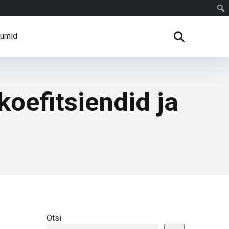
rumid
oefitsiendid ja
Otsi