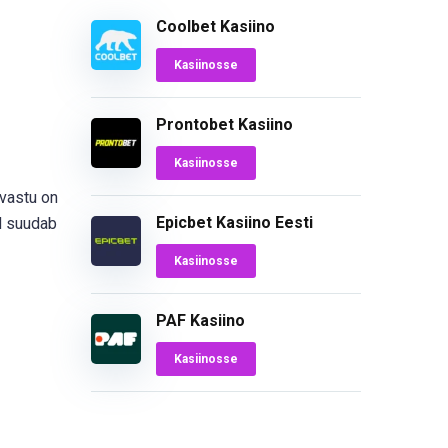
Coolbet Kasiino
Kasiinosse
Prontobet Kasiino
Kasiinosse
evastu on
Epicbet Kasiino Eesti
nd suudab
Kasiinosse
PAF Kasiino
Kasiinosse