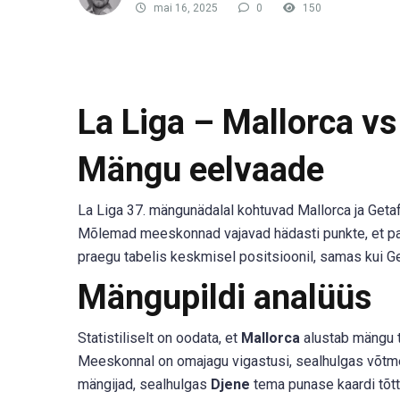
mai 16, 2025
0
150
La Liga – Mallorca vs
Mängu eelvaade
La Liga 37. mängunädalal kohtuvad Mallorca ja Geta
Mõlemad meeskonnad vajavad hädasti punkte, et pa
praegu tabelis keskmisel positsioonil, samas kui Get
Mängupildi analüüs
Statistiliselt on oodata, et
Mallorca
alustab mängu t
Meeskonnal on omajagu vigastusi, sealhulgas võt
mängijad, sealhulgas
Djene
tema punase kaardi tõt