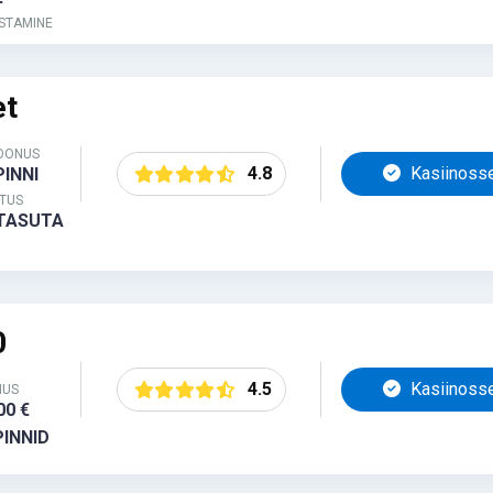
STAMINE
et
BOONUS
4.8
Kasiinoss
PINNI
TUS
 TASUTA
0
4.5
Kasiinoss
NUS
00 €
PINNID