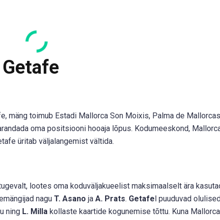
 Getafe
fe, mäng toimub Estadi Mallorca Son Moixis, Palma de Mallorcas
randada oma positsiooni hooaja lõpus. Kodumeeskond, Mallorca
afe üritab väljalangemist vältida.
ugevalt, lootes oma koduväljakueelist maksimaalselt ära kasuta
memängijad nagu
T. Asano
ja
A. Prats
.
Getafe
l puuduvad olulise
tu ning
L. Milla
kollaste kaartide kogunemise tõttu. Kuna Mallorc