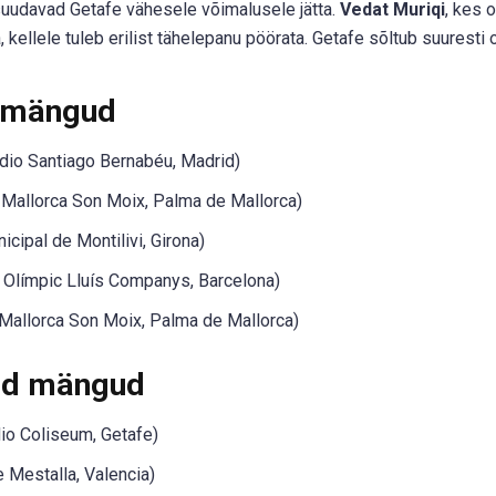
d suudavad Getafe vähesele võimalusele jätta.
Vedat Muriqi
, kes 
kellele tuleb erilist tähelepanu pöörata. Getafe sõltub suuresti
 mängud
dio Santiago Bernabéu, Madrid)
i Mallorca Son Moix, Palma de Mallorca)
icipal de Montilivi, Girona)
 Olímpic Lluís Companys, Barcelona)
Mallorca Son Moix, Palma de Mallorca)
ed mängud
io Coliseum, Getafe)
 Mestalla, Valencia)