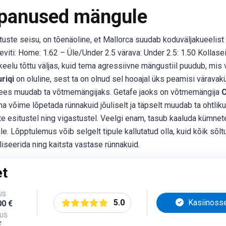
 panused mängule
ste seisu, on tõenäoline, et Mallorca suudab koduväljakueelist 
viti: Home: 1.62 – Üle/Under 2.5 värava: Under 2.5: 1.50 Kollase
eelu tõttu väljas, kuid tema agressiivne mängustiil puudub, mis 
riqi
on oluline, sest ta on olnud sel hooajal üks peamisi väravak
a ees muudab ta võtmemängijaks. Getafe jaoks on võtmemängija
C
ma võime lõpetada rünnakuid jõuliselt ja täpselt muudab ta ohtlik
esitustel ning vigastustel. Veelgi enam, tasub kaaluda kümnete
le. Lõpptulemus võib selgelt tipule kallutatud olla, kuid kõik sõlt
iseerida ning kaitsta vastase rünnakuid.
et
US
5.0
Kasiinoss
00 €
US
€