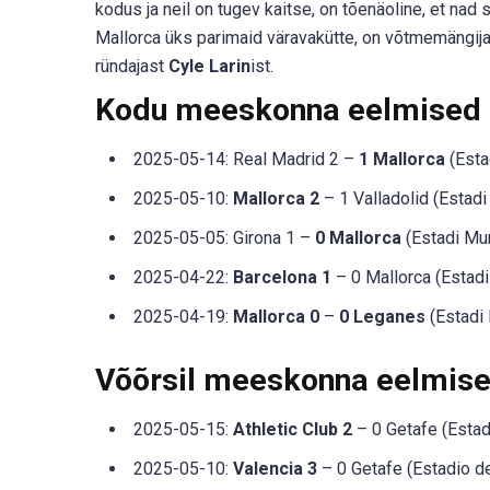
kodus ja neil on tugev kaitse, on tõenäoline, et na
Mallorca üks parimaid väravakütte, on võtmemängija, 
ründajast
Cyle Larin
ist.
Kodu meeskonna eelmised
2025-05-14: Real Madrid 2 –
1 Mallorca
(Esta
2025-05-10:
Mallorca 2
– 1 Valladolid (Estad
2025-05-05: Girona 1 –
0 Mallorca
(Estadi Mun
2025-04-22:
Barcelona 1
– 0 Mallorca (Estadi
2025-04-19:
Mallorca 0
–
0 Leganes
(Estadi 
Võõrsil meeskonna eelmis
2025-05-15:
Athletic Club 2
– 0 Getafe (Estad
2025-05-10:
Valencia 3
– 0 Getafe (Estadio de