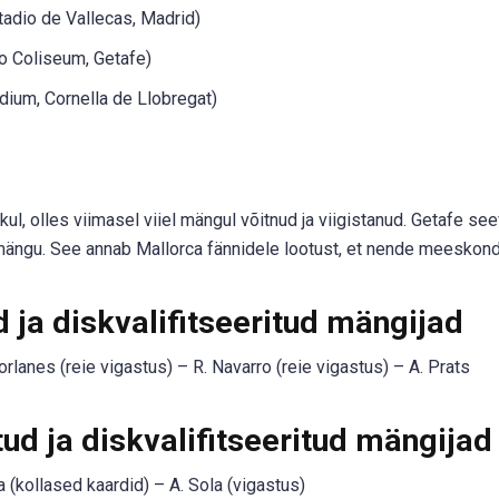
tadio de Vallecas, Madrid)
o Coliseum, Getafe)
ium, Cornella de Llobregat)
l, olles viimasel viiel mängul võitnud ja viigistanud. Getafe se
is mängu. See annab Mallorca fännidele lootust, et nende meesko
ja diskvalifitseeritud mängijad
rlanes (reie vigastus) – R. Navarro (reie vigastus) – A. Prats
ud ja diskvalifitseeritud mängijad
a (kollased kaardid) – A. Sola (vigastus)