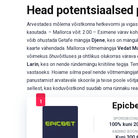
Head potentsiaalsed
Arvestades mõlema võistkonna hetkevormi ja vigastu
kasutada. – Mallorca võit: 2.00 – Esimene värav kohe
võib ohustada Getafe mängija
Djene
, kes on mänguk
kaarte vähendada. Mallorca võtmemängija
Vedat Mu
võimekus õhuvõitluses ja ohtlikus olukorras värav
Larin
, kes on nende ründemängu kriitiline tegija. Te
vastaseks. Hoiame silma peal nende võtmemängijate 
panustamist arvatavale skoorile ja teise poole võitja
sellest, kas koduvõistkond suudab oma rünnaku real
1
Epicb
SPORDIBOON
100% kuni 2
KASIINO BOON
Kuni 300 