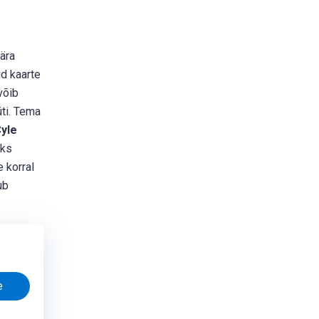
ära
id kaarte
võib
üti. Tema
yle
uks
 korral
ub
e