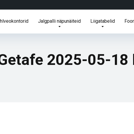
ihlveokontorid
Jalgpalli näpunäiteid
Liigatabelid
Foo
Getafe 2025-05-18 k