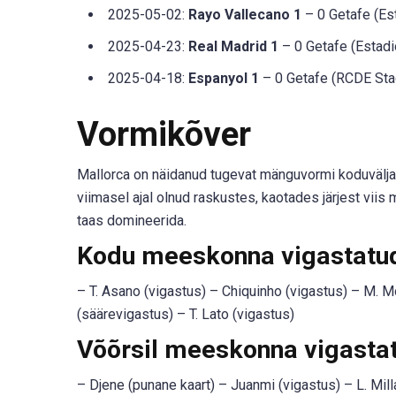
2025-05-02:
Rayo Vallecano 1
– 0 Getafe (Es
2025-04-23:
Real Madrid 1
– 0 Getafe (Estadi
2025-04-18:
Espanyol 1
– 0 Getafe (RCDE Stad
Vormikõver
Mallorca on näidanud tugevat mänguvormi koduväljaku
viimasel ajal olnud raskustes, kaotades järjest vi
taas domineerida.
Kodu meeskonna vigastatud 
– T. Asano (vigastus) – Chiquinho (vigastus) – M. Mo
(säärevigastus) – T. Lato (vigastus)
Võõrsil meeskonna vigastat
– Djene (punane kaart) – Juanmi (vigastus) – L. Mill