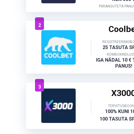
PIIRANGUTETA PANU
2
Coolb
REGISTREERIMIS
25 TASUTA S
KOMBOKINDLUS
IGA NÄDAL 10 €
PANUS!
3
X300
TERVITUSBOO
100% KUNI 1
100 TASUTA S