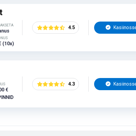
t
MAKSETA
4.5
Kasiinoss
anus
ONUS
 (10x)
4.3
Kasiinoss
NUS
00 €
PINNID