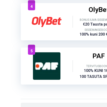
4
OlyBe
BONUS ILMA SISSE
€20 Tausta p
SISSEMAKSEBO
100% kuni 200 €
5
PAF
TERVITUSBOO
100% KUNI 1
100 TASUTA S